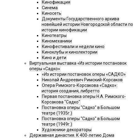
Кинофикация
Синема
Киносеть
Документы Государственного архива
новейшей истории Новгородской области по
истории кинофикации
Кинотеатры
Киномеханики
Кинофестивали и недели кино
Киноклубы и кинолектории
Кино и дети
Виртуальная выставка «Из истории постановок
оперы «Садко»
«Из истории постановок оперы «САДКО»
Николай Андреевич Римский-Корсаков
Опера Римского-Корсакова «Садко»:
история создания, либретто
Первая постановка оперы Н.А. Римского-
Корсакова "Садко"
Постановка оперы "Садко" в Большом
театре (1935г.)
Постановка оперы "Садко" в Большом
театре (1949г.)
Художники-декораторы
Державная династия. К 400-летию Дома