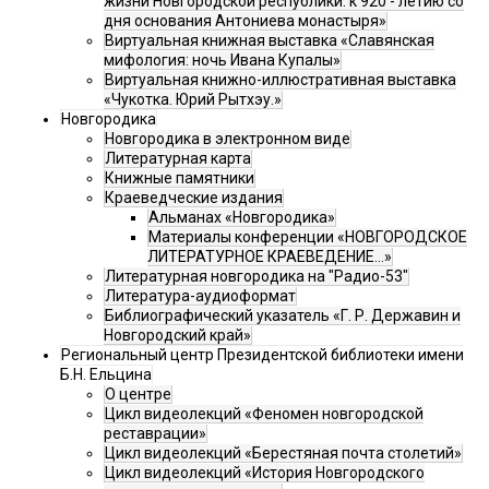
жизни Новгородской республики: к 920 - летию со
дня основания Антониева монастыря»
Виртуальная книжная выставка «Славянская
мифология: ночь Ивана Купалы»
Виртуальная книжно-иллюстративная выставка
«Чукотка. Юрий Рытхэу.»
Новгородика
Новгородика в электронном виде
Литературная карта
Книжные памятники
Краеведческие издания
Альманах «Новгородика»
Материалы конференции «НОВГОРОДСКОЕ
ЛИТЕРАТУРНОЕ КРАЕВЕДЕНИЕ...»
Литературная новгородика на "Радио-53"
Литература-аудиоформат
Библиографический указатель «Г. Р. Державин и
Новгородский край»
Региональный центр Президентской библиотеки имени
Б.Н. Ельцина
О центре
Цикл видеолекций «Феномен новгородской
реставрации»
Цикл видеолекций «Берестяная почта столетий»
Цикл видеолекций «История Новгородского