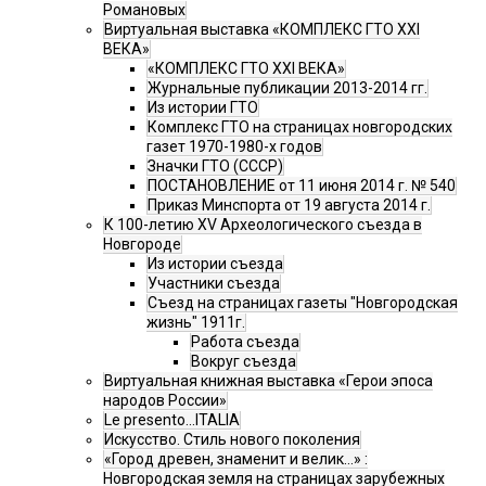
Романовых
Виртуальная выставка «КОМПЛЕКС ГТО XXI
ВЕКА»
«КОМПЛЕКС ГТО XXI ВЕКА»
Журнальные публикации 2013-2014 гг.
Из истории ГТО
Комплекс ГТО на страницах новгородских
газет 1970-1980-х годов
Значки ГТО (СССР)
ПОСТАНОВЛЕНИЕ от 11 июня 2014 г. № 540
Приказ Минспорта от 19 августа 2014 г.
К 100-летию XV Археологического съезда в
Новгороде
Из истории съезда
Участники съезда
Cъезд на страницах газеты "Новгородская
жизнь" 1911г.
Работа съезда
Вокруг съезда
Виртуальная книжная выставка «Герои эпоса
народов России»
Le presento...ITALIA
Искусство. Стиль нового поколения
«Город древен, знаменит и велик…» :
Новгородская земля на страницах зарубежных