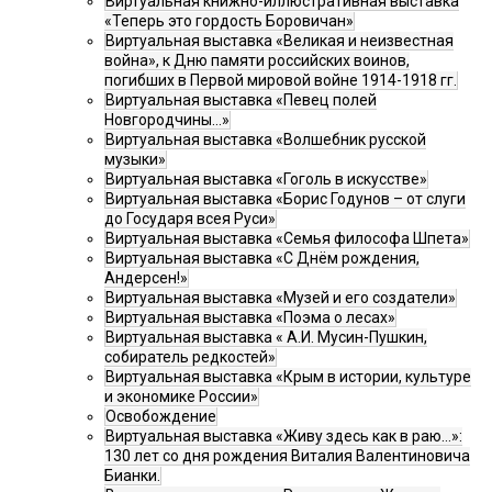
Виртуальная книжно-иллюстративная выставка
«Теперь это гордость Боровичан»
Виртуальная выставка «Великая и неизвестная
война», к Дню памяти российских воинов,
погибших в Первой мировой войне 1914-1918 гг.
Виртуальная выставка «Певец полей
Новгородчины…»
Виртуальная выставка «Волшебник русской
музыки»
Виртуальная выставка «Гоголь в искусстве»
Виртуальная выставка «Борис Годунов – от слуги
до Государя всея Руси»
Виртуальная выставка «Семья философа Шпета»
Виртуальная выставка «С Днём рождения,
Андерсен!»
Виртуальная выставка «Музей и его создатели»
Виртуальная выставка «Поэма о лесах»
Виртуальная выставка « А.И. Мусин-Пушкин,
собиратель редкостей»
Виртуальная выставка «Крым в истории, культуре
и экономике России»
Освобождение
Виртуальная выставка «Живу здесь как в раю…»:
130 лет со дня рождения Виталия Валентиновича
Бианки.