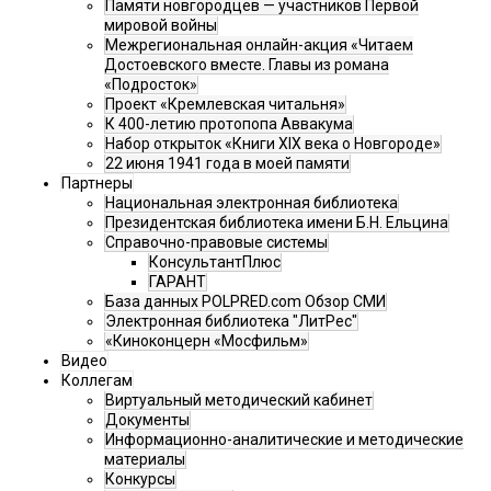
Памяти новгородцев — участников Первой
мировой войны
Межрегиональная онлайн-акция «Читаем
Достоевского вместе. Главы из романа
«Подросток»
Проект «Кремлевская читальня»
К 400-летию протопопа Аввакума
Набор открыток «Книги XIX века о Новгороде»
22 июня 1941 года в моей памяти
Партнеры
Национальная электронная библиотека
Президентская библиотека имени Б.Н. Ельцина
Справочно-правовые системы
КонсультантПлюс
ГАРАНТ
База данных POLPRED.com Обзор СМИ
Электронная библиотека "ЛитРес"
«Киноконцерн «Мосфильм»
Видео
Коллегам
Виртуальный методический кабинет
Документы
Информационно-аналитические и методические
материалы
Конкурсы