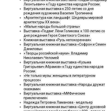
Леонтьевич» к Году единства народов России.
Виртуальная выставка к 250-летию со дня
рождения художника Василия Тропинина
«Архитектура как ландшафт. Шедевры мировой
архитектуры XX века».
«Малые народы большой страны»
Выставка «Подвиг Лёни Голикова: к 100-летию со
дня рождения Героя Советского Союза»
Книжная выставка «Русь непокоренная»
Виртуальная книжная выставка «Софрон и Семен
Даниловы»
«Творцы российской науки». Владимир
Николаевич Челомей
Виртуальная книжная выставка «Кузьма
Григорьевич Абрамов» к Году единства народов
России.
«Не только музы: женщины в литературном
процессе»
Виртуальная книжная выставка «Народы дружат
сказками»
Виртуальная выставка «МИФические
приключения»
Надежда Петровна Ламанова - модельер
Виртуальная книжная выставка «Центр духовной