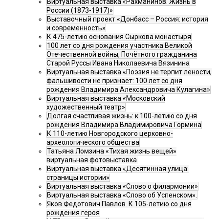
Виртуальная выставка «Рахманинов. Жизнь в
России (1873-1917)»
Выставочный проект «Донбасс – Россия: история
и современность»
К 475-летию основания Сыркова монастыря
100 лет со дня рождения участника Великой
Отечественной войны, Почётного гражданина
Старой Руссы Ивана Николаевича Вязинина
Виртуальная выставка «Поэзия не терпит лености,
фальшивости не признаёт: 100 лет со дня
рождения Владимира Александровича Кулагина»
Виртуальная выставка «Московский
художественный театр»
Долгая счастливая жизнь: к 100-летию со дня
рождения Владимира Владимировича Гормина
К 110-летию Новгородского церковно-
археологического общества
Татьяна Ломзина «Тихая жизнь вещей»
виртуальная фотовыставка
Виртуальная выставка «Десятинная улица:
страницы истории»
Виртуальная выставка «Слово о филармонии»
Виртуальная выставка «Слово об Успенском».
Яков Федотович Павлов. К 105-летию со дня
рождения героя