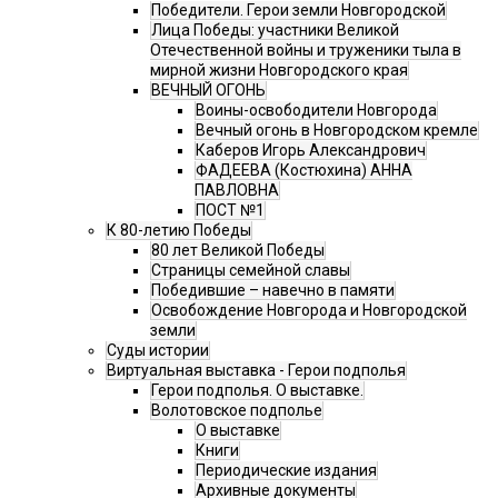
Победители. Герои земли Новгородской
Лица Победы: участники Великой
Отечественной войны и труженики тыла в
мирной жизни Новгородского края
ВЕЧНЫЙ ОГОНЬ
Воины-освободители Новгорода
Вечный огонь в Новгородском кремле
Каберов Игорь Александрович
ФАДЕЕВА (Костюхина) АННА
ПАВЛОВНА
ПОСТ №1
К 80-летию Победы
80 лет Великой Победы
Страницы семейной славы
Победившие – навечно в памяти
Освобождение Новгорода и Новгородской
земли
Суды истории
Виртуальная выставка - Герои подполья
Герои подполья. О выставке.
Волотовское подполье
О выставке
Книги
Периодические издания
Архивные документы