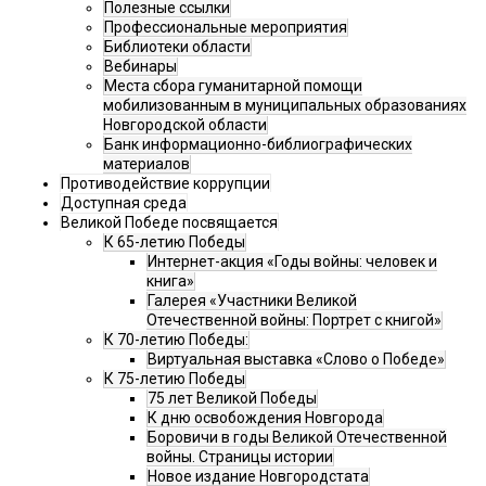
Полезные ссылки
Профессиональные мероприятия
Библиотеки области
Вебинары
Места сбора гуманитарной помощи
мобилизованным в муниципальных образованиях
Новгородской области
Банк информационно-библиографических
материалов
Противодействие коррупции
Доступная среда
Великой Победе посвящается
К 65-летию Победы
Интернет-акция «Годы войны: человек и
книга»
Галерея «Участники Великой
Отечественной войны: Портрет с книгой»
К 70-летию Победы:
Виртуальная выставка «Слово о Победе»
К 75-летию Победы
75 лет Великой Победы
К дню освобождения Новгорода
Боровичи в годы Великой Отечественной
войны. Страницы истории
Новое издание Новгородстата