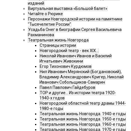
изданий
Виртуальная выставка «Большой балет»
Читайте о Рюрике
Персонажи Новгородской истории на памятнике
"Тысячелетие России"
Усадьба Онег в биографии Сергея Васильевича
Рахманинова
Театральная жизнь Новгорода
Страницы истории
Новгородский театр - век XIX…
Николай Иванович Иванов и Василий
Игнатьевич Живокини
Егор Тихонович Курдюмов
Нил Иванович Мерянский (Богдановский),
Владимир Александрович Кригер, Николай
Иванович Собольщиков-Самарин
Павел Павлович Гайдебуров
ТОР и другие… Из истории театра 1920-
1940-х годов
Новгородский областной театр драмы 1944-
1980-е годы
Театральная жизнь Новгорода. 1940-е годы
Театральная жизнь Новгорода. 1950-е годы
Театральная жизнь Новгорода. 1960-е годы
Театральная жизнь Новгорода. 1970-е годы