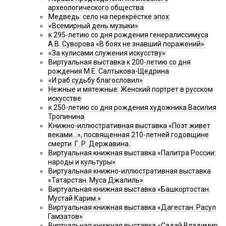
археологического общества
Медведь: село на перекрёстке эпох
«Всемирный день музыки»
к 295-летию со дня рождения генералиссимуса
А.В. Суворова «В боях не знавший поражений»
«За кулисами служения искусству»
Виртуальная выставка к 200-летию со дня
рождения М.Е. Салтыкова-Щедрина
«И раб судьбу благословил»
Нежные и мятежные. Женский портрет в русском
искусстве
к 250-летию со дня рождения художника Василия
Тропинина
Книжно-иллюстративная выставка «Поэт живет
веками…», посвященная 210-летней годовщине
смерти Г. Р. Державина.
Виртуальная книжная выставка «Палитра России:
народы и культуры»
Виртуальная книжно-иллюстративная выставка
«Татарстан. Муса Джалиль»
Виртуальная книжная выставка «Башкортостан.
Мустай Карим.»
Виртуальная книжная выставка «Дагестан. Расул
Гамзатов»
Виртуальная книжная выставка «Садай Владимир