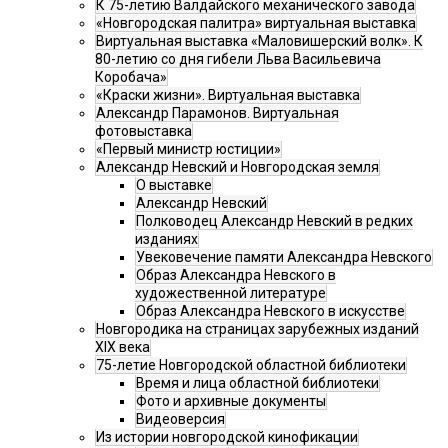
К 75-летию Валдайского механического завода
«Новгородская палитра» виртуальная выставка
Виртуальная выставка «Маловишерский волк». К
80-летию со дня гибели Льва Васильевича
Коробача»
«Краски жизни». Виртуальная выставка
Александр Парамонов. Виртуальная
фотовыставка
«Первый министр юстиции»
Александр Невский и Новгородская земля
О выставке
Александр Невский
Полководец Александр Невский в редких
изданиях
Увековечение памяти Александра Невского
Образ Александра Невского в
художественной литературе
Образ Александра Невского в искусстве
Новгородика на страницах зарубежных изданий
XIX века
75-летие Новгородской областной библиотеки
Время и лица областной библиотеки
Фото и архивные документы
Видеоверсия
Из истории новгородской кинофикации