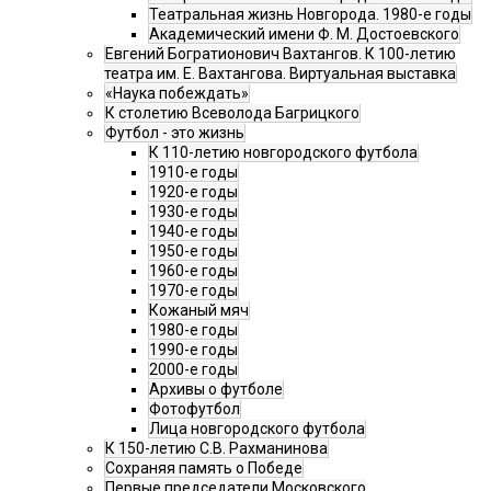
Театральная жизнь Новгорода. 1980-е годы
Академический имени Ф. М. Достоевского
Евгений Богратионович Вахтангов. К 100-летию
театра им. Е. Вахтангова. Виртуальная выставка
«Наука побеждать»
К столетию Всеволода Багрицкого
Футбол - это жизнь
К 110-летию новгородского футбола
1910-е годы
1920-е годы
1930-е годы
1940-е годы
1950-е годы
1960-е годы
1970-е годы
Кожаный мяч
1980-е годы
1990-е годы
2000-е годы
Архивы о футболе
Фотофутбол
Лица новгородского футбола
К 150-летию С.В. Рахманинова
Сохраняя память о Победе
Первые председатели Московского