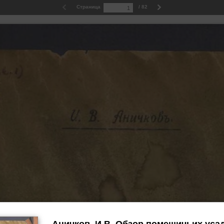
Страница
/ 82
Аничков, И.В. Обзор помещичьих уса