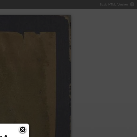
Basic HTML Version
дьб