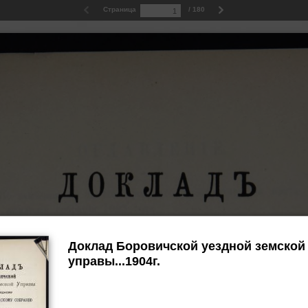
Страница
/ 180
Доклад Боровичской уездной земской
управы...1904г.