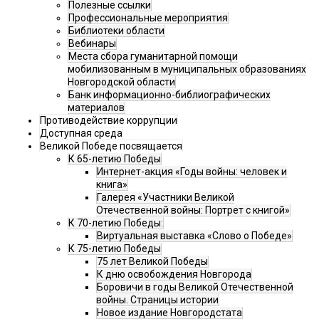
Полезные ссылки
Профессиональные мероприятия
Библиотеки области
Вебинары
Места сбора гуманитарной помощи
мобилизованным в муниципальных образованиях
Новгородской области
Банк информационно-библиографических
материалов
Противодействие коррупции
Доступная среда
Великой Победе посвящается
К 65-летию Победы
Интернет-акция «Годы войны: человек и
книга»
Галерея «Участники Великой
Отечественной войны: Портрет с книгой»
К 70-летию Победы:
Виртуальная выставка «Слово о Победе»
К 75-летию Победы
75 лет Великой Победы
К дню освобождения Новгорода
Боровичи в годы Великой Отечественной
войны. Страницы истории
Новое издание Новгородстата