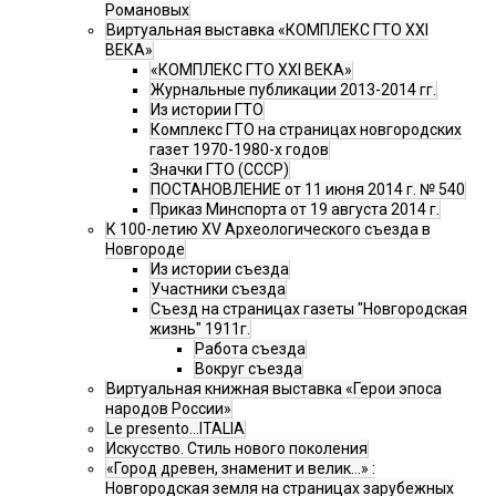
Романовых
Виртуальная выставка «КОМПЛЕКС ГТО XXI
ВЕКА»
«КОМПЛЕКС ГТО XXI ВЕКА»
Журнальные публикации 2013-2014 гг.
Из истории ГТО
Комплекс ГТО на страницах новгородских
газет 1970-1980-х годов
Значки ГТО (СССР)
ПОСТАНОВЛЕНИЕ от 11 июня 2014 г. № 540
Приказ Минспорта от 19 августа 2014 г.
К 100-летию XV Археологического съезда в
Новгороде
Из истории съезда
Участники съезда
Cъезд на страницах газеты "Новгородская
жизнь" 1911г.
Работа съезда
Вокруг съезда
Виртуальная книжная выставка «Герои эпоса
народов России»
Le presento...ITALIA
Искусство. Стиль нового поколения
«Город древен, знаменит и велик…» :
Новгородская земля на страницах зарубежных