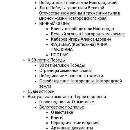
Победители. Герои земли Новгородской
Лица Победы: участники Великой
Отечественной войны и труженики тыла в
мирной жизни Новгородского края
ВЕЧНЫЙ ОГОНЬ
Воины-освободители Новгорода
Вечный огонь в Новгородском кремле
Каберов Игорь Александрович
ФАДЕЕВА (Костюхина) АННА
ПАВЛОВНА
ПОСТ №1
К 80-летию Победы
80 лет Великой Победы
Страницы семейной славы
Победившие – навечно в памяти
Освобождение Новгорода и Новгородской
земли
Суды истории
Виртуальная выставка - Герои подполья
Герои подполья. О выставке.
Волотовское подполье
О выставке
Книги
Периодические издания
Архивные документы