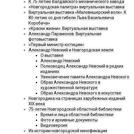
К 75-летию Валдайского механического завода
«Новгородская палитра» виртуальная выставка
Виртуальная выставка «Маловишерский волк». К
80-летию со дня гибели Льва Васильевича
Коробача»
«Краски жизни». Виртуальная выставка
Александр Парамонов. Виртуальная
фотовыставка
«Первый министр юстиции»
Александр Невский и Новгородская земля
О выставке
Александр Невский
Полководец Александр Невский в редких
изданиях
Увековечение памяти Александра Невского
Образ Александра Невского в
художественной литературе
Образ Александра Невского в искусстве
Новгородика на страницах зарубежных изданий
XIX века
75-летие Новгородской областной библиотеки
Время и лица областной библиотеки
Фото и архивные документы
Видеоверсия
Из истории новгородской кинофикации