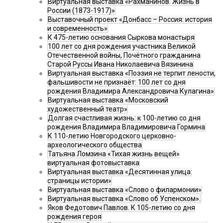
Виртуальная выставка «Рахманинов. Жизнь в
России (1873-1917)»
Выставочный проект «Донбасс – Россия: история
и современность»
К 475-летию основания Сыркова монастыря
100 лет со дня рождения участника Великой
Отечественной войны, Почётного гражданина
Старой Руссы Ивана Николаевича Вязинина
Виртуальная выставка «Поэзия не терпит лености,
фальшивости не признаёт: 100 лет со дня
рождения Владимира Александровича Кулагина»
Виртуальная выставка «Московский
художественный театр»
Долгая счастливая жизнь: к 100-летию со дня
рождения Владимира Владимировича Гормина
К 110-летию Новгородского церковно-
археологического общества
Татьяна Ломзина «Тихая жизнь вещей»
виртуальная фотовыставка
Виртуальная выставка «Десятинная улица:
страницы истории»
Виртуальная выставка «Слово о филармонии»
Виртуальная выставка «Слово об Успенском».
Яков Федотович Павлов. К 105-летию со дня
рождения героя