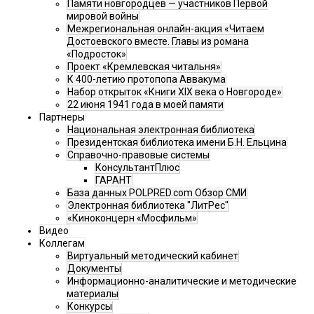
Памяти новгородцев — участников Первой
мировой войны
Межрегиональная онлайн-акция «Читаем
Достоевского вместе. Главы из романа
«Подросток»
Проект «Кремлевская читальня»
К 400-летию протопопа Аввакума
Набор открыток «Книги XIX века о Новгороде»
22 июня 1941 года в моей памяти
Партнеры
Национальная электронная библиотека
Президентская библиотека имени Б.Н. Ельцина
Справочно-правовые системы
КонсультантПлюс
ГАРАНТ
База данных POLPRED.com Обзор СМИ
Электронная библиотека "ЛитРес"
«Киноконцерн «Мосфильм»
Видео
Коллегам
Виртуальный методический кабинет
Документы
Информационно-аналитические и методические
материалы
Конкурсы