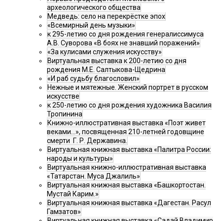
археологического общества
Медведь: село на перекрёстке эпох
«Всемирный день музыки»
к 295-летию со дня рождения генералиссимуса
А.В. Суворова «В боях не знавший поражений»
«За кулисами служения искусству»
Виртуальная выставка к 200-летию со дня
рождения М.Е. Салтыкова-Щедрина
«И раб судьбу благословил»
Нежные и мятежные. Женский портрет в русском
искусстве
к 250-летию со дня рождения художника Василия
Тропинина
Книжно-иллюстративная выставка «Поэт живет
веками…», посвященная 210-летней годовщине
смерти Г. Р. Державина.
Виртуальная книжная выставка «Палитра России:
народы и культуры»
Виртуальная книжно-иллюстративная выставка
«Татарстан. Муса Джалиль»
Виртуальная книжная выставка «Башкортостан.
Мустай Карим.»
Виртуальная книжная выставка «Дагестан. Расул
Гамзатов»
Виртуальная книжная выставка «Садай Владимир