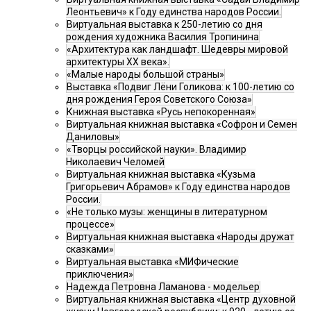
Леонтьевич» к Году единства народов России.
Виртуальная выставка к 250-летию со дня
рождения художника Василия Тропинина
«Архитектура как ландшафт. Шедевры мировой
архитектуры XX века».
«Малые народы большой страны»
Выставка «Подвиг Лёни Голикова: к 100-летию со
дня рождения Героя Советского Союза»
Книжная выставка «Русь непокоренная»
Виртуальная книжная выставка «Софрон и Семен
Даниловы»
«Творцы российской науки». Владимир
Николаевич Челомей
Виртуальная книжная выставка «Кузьма
Григорьевич Абрамов» к Году единства народов
России.
«Не только музы: женщины в литературном
процессе»
Виртуальная книжная выставка «Народы дружат
сказками»
Виртуальная выставка «МИФические
приключения»
Надежда Петровна Ламанова - модельер
Виртуальная книжная выставка «Центр духовной