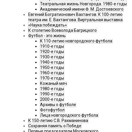
Театральная жизнь Новгорода. 1980-е годы
Академический имени Ф. М. Достоевского
Евгений Богратионович Вахтангов. К 100-летию
театра им. Е. Вахтангова. Виртуальная выставка
«Наука побеждать»
К столетию Всеволода Багрицкого
Футбол - это жизнь
К 110-летию новгородского футбола
1910-е годы
1920-е годы
1930-е годы
1940-е годы
1950-е годы
1960-е годы
1970-е годы
Кожаный мяч
1980-е годы
1990-е годы
2000-е годы
Архивы о футболе
Фотофутбол
Лица новгородского футбола
К 150-летию С.В. Рахманинова
Сохраняя память о Победе
Первые председатели Московского