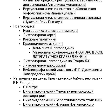
жизни Новгородской республики: к 920 - летию со
дня основания Антониева монастыря»
Виртуальная книжная выставка «Славянская
мифология: ночь Ивана Купалы»
Виртуальная книжно-иллюстративная выставка
«Чукотка. Юрий Рытхэу.»
Новгородика
Новгородика в электронном виде
Литературная карта
Книжные памятники
Краеведческие издания
Альманах «Новгородика»
Материалы конференции «НОВГОРОДСКОЕ
ЛИТЕРАТУРНОЕ КРАЕВЕДЕНИЕ...»
Литературная новгородика на "Радио-53"
Литература-аудиоформат
Библиографический указатель «Г. Р. Державин и
Новгородский край»
Региональный центр Президентской библиотеки имени
Б.Н. Ельцина
О центре
Цикл видеолекций «Феномен новгородской
реставрации»
Цикл видеолекций «Берестяная почта столетий»
Цикл видеолекций «История Новгородского