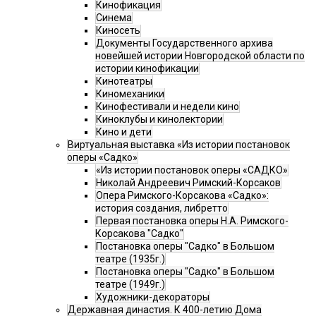
Кинофикация
Синема
Киносеть
Документы Государственного архива
новейшей истории Новгородской области по
истории кинофикации
Кинотеатры
Киномеханики
Кинофестивали и недели кино
Киноклубы и кинолектории
Кино и дети
Виртуальная выставка «Из истории постановок
оперы «Садко»
«Из истории постановок оперы «САДКО»
Николай Андреевич Римский-Корсаков
Опера Римского-Корсакова «Садко»:
история создания, либретто
Первая постановка оперы Н.А. Римского-
Корсакова "Садко"
Постановка оперы "Садко" в Большом
театре (1935г.)
Постановка оперы "Садко" в Большом
театре (1949г.)
Художники-декораторы
Державная династия. К 400-летию Дома