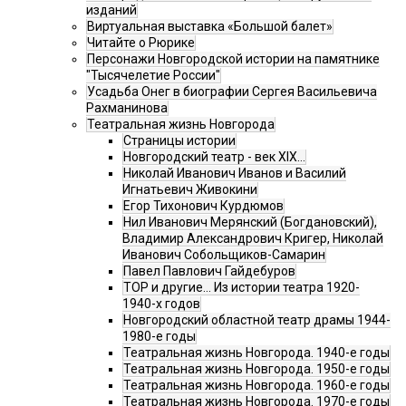
изданий
Виртуальная выставка «Большой балет»
Читайте о Рюрике
Персонажи Новгородской истории на памятнике
"Тысячелетие России"
Усадьба Онег в биографии Сергея Васильевича
Рахманинова
Театральная жизнь Новгорода
Страницы истории
Новгородский театр - век XIX…
Николай Иванович Иванов и Василий
Игнатьевич Живокини
Егор Тихонович Курдюмов
Нил Иванович Мерянский (Богдановский),
Владимир Александрович Кригер, Николай
Иванович Собольщиков-Самарин
Павел Павлович Гайдебуров
ТОР и другие… Из истории театра 1920-
1940-х годов
Новгородский областной театр драмы 1944-
1980-е годы
Театральная жизнь Новгорода. 1940-е годы
Театральная жизнь Новгорода. 1950-е годы
Театральная жизнь Новгорода. 1960-е годы
Театральная жизнь Новгорода. 1970-е годы