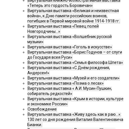
Виртуальная книжно-иллюстративная выставка
«Теперь это гордость Боровичан»
Виртуальная выставка «Великая и неизвестная
война», к Дню памяти российских воинов,
погибших в Первой мировой войне 1914-1918 гг.
Виртуальная выставка «Певец полей
Новгородчины…»
Виртуальная выставка «Волшебник русской
музыки»
Виртуальная выставка «Гоголь в искусстве»
Виртуальная выставка «Борис Годунов – от слуги
до Государя всея Руси»
Виртуальная выставка «Семья философа Шпета»
Виртуальная выставка «С Днём рождения,
Андерсен!»
Виртуальная выставка «Музей и его создатели»
Виртуальная выставка «Поэма о лесах»
Виртуальная выставка « А.И. Мусин-Пушкин,
собиратель редкостей»
Виртуальная выставка «Крым в истории, культуре
и экономике России»
Освобождение
Виртуальная выставка «Живу здесь как в раю…»:
130 лет со дня рождения Виталия Валентиновича
Бианки.