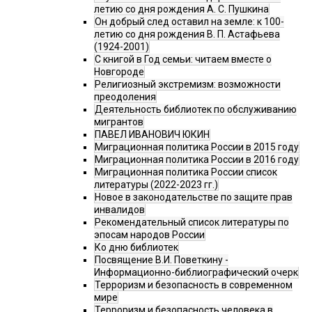
летию со дня рождения А. С. Пушкина
Он добрый след оставил на земле: к 100-
летию со дня рождения В. П. Астафьева
(1924-2001)
С книгой в Год семьи: читаем вместе о
Новгороде
Религиозный экстремизм: возможности
преодоления
Деятельность библиотек по обслуживанию
мигрантов
ПАВЕЛ ИВАНОВИЧ ЮКИН
Миграционная политика России в 2015 году
Миграционная политика России в 2016 году
Миграционная политика России список
литературы (2022-2023 гг.)
Новое в законодательстве по защите прав
инвалидов
Рекомендательный список литературы по
эпосам народов России
Ко дню библиотек
Посвящение В.И. Поветкину -
Информационно-библиографический очерк
Терроризм и безопасность в современном
мире
Терроризм и безопасность человека в