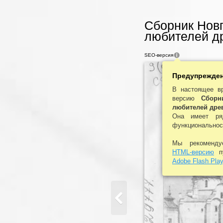
Сборник Нов
любителей др
SEO-версия
Предупрежде
В настоящее в
версию
Сборн
любителей дре
Она имеет ря
функциональнос
Мы рекоменд
HTML-версию
пу
Adobe Flash Play