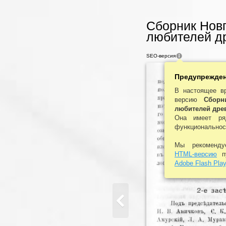
Сборник Нов
любителей др
SEO-версия
Предупрежде
В настоящее в
версию
Сборн
любителей дре
Она имеет ря
функциональнос
Мы рекоменд
HTML-версию
пу
Adobe Flash Play