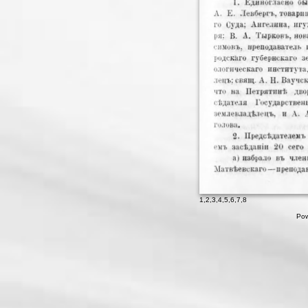
1
,
2
,
3
,
4
,
5
,
6
,
7
,
8
Pow