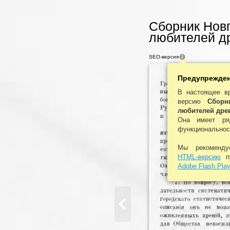
Сборник Нов
любителей др
SEO-версия
Предупрежде
В настоящее в
версию
Сборн
любителей дре
Она имеет ря
функциональнос
Мы рекоменд
HTML-версию
пу
Adobe Flash Play