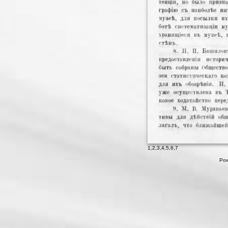
1
,
2
,
3
,
4
,
5
,
6
,
7
Pow