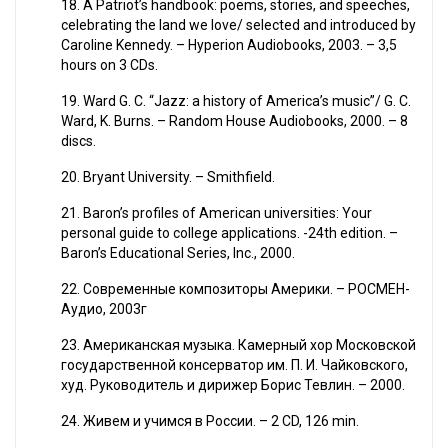
18. A Patriot’s handbook: poems, stories, and speeches,
celebrating the land we love/ selected and introduced by
Caroline Kennedy. – Hyperion Audiobooks, 2003. – 3,5
hours on 3 CDs.
19. Ward G. C. “Jazz: a history of America’s music”/ G. C.
Ward, K. Burns. – Random House Audiobooks, 2000. – 8
discs.
20. Bryant University. – Smithfield.
21. Baron’s profiles of American universities: Your
personal guide to college applications. -24th edition. –
Baron’s Educational Series, Inc., 2000.
22. Современные композиторы Америки. – РОСМЕН-
Аудио, 2003г
23. Американская музыка. Камерный хор Московской
государственной консерватор им. П. И. Чайковского,
худ. Руководитель и дирижер Борис Тевлин. – 2000.
24. Живем и учимся в России. – 2 CD, 126 min.