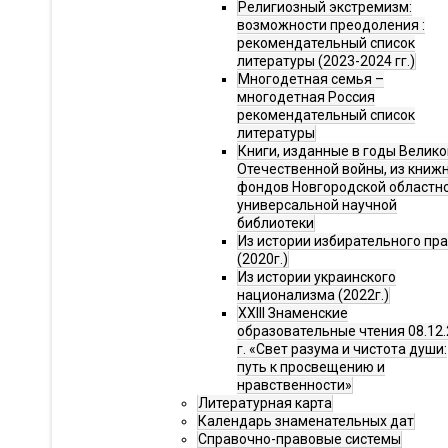
Религиозный экстремизм:
возможности преодоления :
рекомендательный список
литературы (2023-2024 гг.)
Многодетная семья –
многодетная Россия
рекомендательный список
литературы
Книги, изданные в годы Велико
Отечественной войны, из книж
фондов Новгородской областн
универсальной научной
библиотеки
Из истории избирательного пр
(2020г.)
Из истории украинского
национализма (2022г.)
XXIII Знаменские
образовательные чтения 08.12.
г. «Свет разума и чистота души:
путь к просвещению и
нравственности»
Литературная карта
Календарь знаменательных дат
Справочно-правовые системы