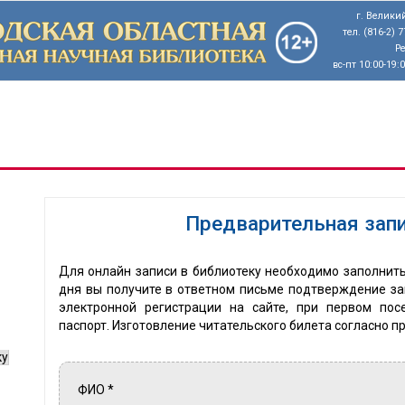
г. Великий
тел. (816-2) 
Р
вс-пт 10:00-19:
Предварительная запи
Для онлайн записи в библиотеку необходимо заполнить
дня вы получите в ответном письме подтверждение зап
электронной регистрации на сайте, при первом по
паспорт. Изготовление читательского билета согласно п
ку
ФИО
*