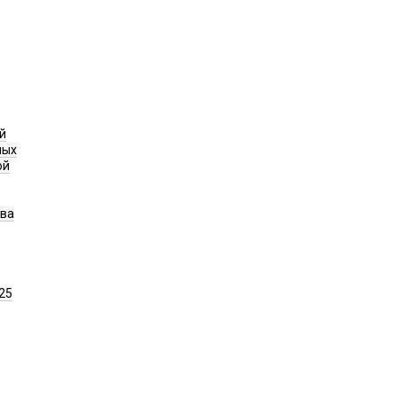
й
ных
ой
ава
25