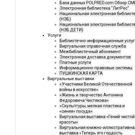
База данных POLPRED.com Обзор СМ
Электронная библиотека "ЛитРес"
Национальная электронная библиот
(НЭБ)
Национальная электронная библиот
(НЭБ.ДЕТИ)
Услуги
Библиотечно-информационные услу
Виртуальная справочная служба
Межбиблиотечный абонемент
Электронная доставка документов
Платные услуги
Информационно-правовые системы
ПУШКИНСКАЯ КАРТА
Виртуальные выставки
«Участники Великой Отечественной
войны в искусстве»
«Жизнь и творчество Антонина
Федоровича Чистякова»
«Скульптуры, мелкая пластика и
«синяя» посуда»
Виртуальная выставка «Гений чистой
красоты»
Виртуальная книжно-иллюстративна
выставка «Теперь это гордость