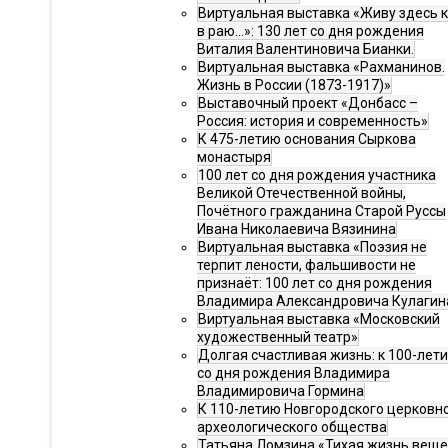
Виртуальная выставка «Живу здесь 
в раю…»: 130 лет со дня рождения
Виталия Валентиновича Бианки.
Виртуальная выставка «Рахманинов.
Жизнь в России (1873-1917)»
Выставочный проект «Донбасс –
Россия: история и современность»
К 475-летию основания Сыркова
монастыря
100 лет со дня рождения участника
Великой Отечественной войны,
Почётного гражданина Старой Руссы
Ивана Николаевича Вязинина
Виртуальная выставка «Поэзия не
терпит лености, фальшивости не
признаёт: 100 лет со дня рождения
Владимира Александровича Кулагин
Виртуальная выставка «Московский
художественный театр»
Долгая счастливая жизнь: к 100-лет
со дня рождения Владимира
Владимировича Гормина
К 110-летию Новгородского церковн
археологического общества
Татьяна Ломзина «Тихая жизнь веще