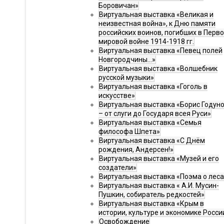
Боровичан»
Виртуальная выставка «Великая и
неизвестная война», к Дню памяти
российских воинов, погибших в Перв
мировой войне 1914-1918 гг.
Виртуальная выставка «Певец полей
Новгородчины…»
Виртуальная выставка «Волшебник
русской музыки»
Виртуальная выставка «Гоголь в
искусстве»
Виртуальная выставка «Борис Годун
– от слуги до Государя всея Руси»
Виртуальная выставка «Семья
философа Шпета»
Виртуальная выставка «С Днём
рождения, Андерсен!»
Виртуальная выставка «Музей и его
создатели»
Виртуальная выставка «Поэма о леса
Виртуальная выставка « А.И. Мусин-
Пушкин, собиратель редкостей»
Виртуальная выставка «Крым в
истории, культуре и экономике Росси
Освобождение