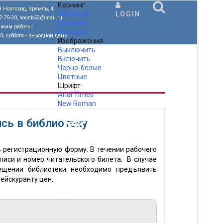
Кернинг
 Новгород, Кремль, 4;
Обычный
LOGIN
77-75-30, nounb53@mail.ru
Средний
ежим работы:
Большой
00; суббота - выходной день
Изображения
Выключить
Включить
Черно-белые
Цветные
Шрифт
Arial
Times
New Roman
.
сь в библиотеку
 регистрационную форму. В течении рабочего
иси и номер читательского билета. В случае
сещении библиотеки необходимо предъявить
рейскуранту цен.