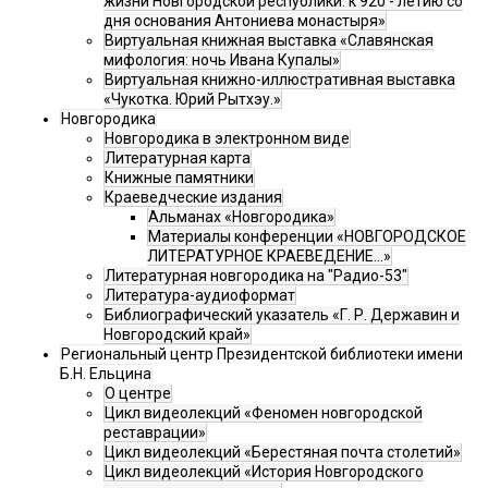
жизни Новгородской республики: к 920 - летию со
дня основания Антониева монастыря»
Виртуальная книжная выставка «Славянская
мифология: ночь Ивана Купалы»
Виртуальная книжно-иллюстративная выставка
«Чукотка. Юрий Рытхэу.»
Новгородика
Новгородика в электронном виде
Литературная карта
Книжные памятники
Краеведческие издания
Альманах «Новгородика»
Материалы конференции «НОВГОРОДСКОЕ
ЛИТЕРАТУРНОЕ КРАЕВЕДЕНИЕ...»
Литературная новгородика на "Радио-53"
Литература-аудиоформат
Библиографический указатель «Г. Р. Державин и
Новгородский край»
Региональный центр Президентской библиотеки имени
Б.Н. Ельцина
О центре
Цикл видеолекций «Феномен новгородской
реставрации»
Цикл видеолекций «Берестяная почта столетий»
Цикл видеолекций «История Новгородского