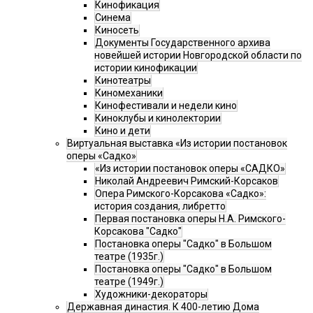
Кинофикация
Синема
Киносеть
Документы Государственного архива
новейшей истории Новгородской области по
истории кинофикации
Кинотеатры
Киномеханики
Кинофестивали и недели кино
Киноклубы и кинолектории
Кино и дети
Виртуальная выставка «Из истории постановок
оперы «Садко»
«Из истории постановок оперы «САДКО»
Николай Андреевич Римский-Корсаков
Опера Римского-Корсакова «Садко»:
история создания, либретто
Первая постановка оперы Н.А. Римского-
Корсакова "Садко"
Постановка оперы "Садко" в Большом
театре (1935г.)
Постановка оперы "Садко" в Большом
театре (1949г.)
Художники-декораторы
Державная династия. К 400-летию Дома