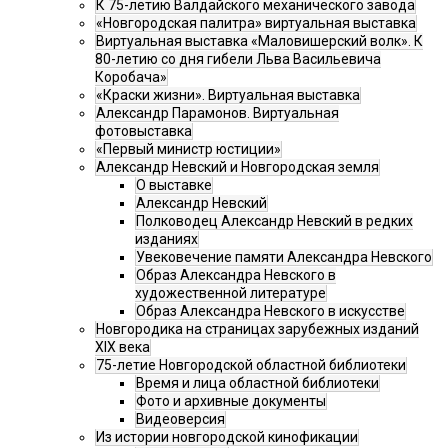
К 75-летию Валдайского механического завода
«Новгородская палитра» виртуальная выставка
Виртуальная выставка «Маловишерский волк». К
80-летию со дня гибели Льва Васильевича
Коробача»
«Краски жизни». Виртуальная выставка
Александр Парамонов. Виртуальная
фотовыставка
«Первый министр юстиции»
Александр Невский и Новгородская земля
О выставке
Александр Невский
Полководец Александр Невский в редких
изданиях
Увековечение памяти Александра Невского
Образ Александра Невского в
художественной литературе
Образ Александра Невского в искусстве
Новгородика на страницах зарубежных изданий
XIX века
75-летие Новгородской областной библиотеки
Время и лица областной библиотеки
Фото и архивные документы
Видеоверсия
Из истории новгородской кинофикации