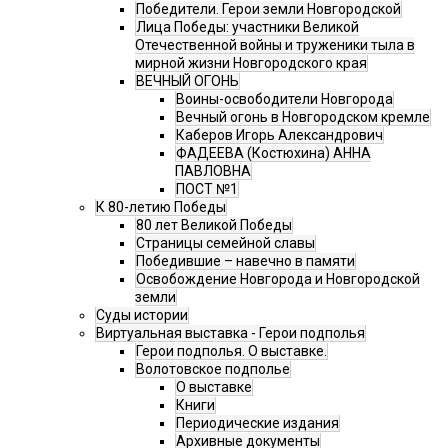
Победители. Герои земли Новгородской
Лица Победы: участники Великой
Отечественной войны и труженики тыла в
мирной жизни Новгородского края
ВЕЧНЫЙ ОГОНЬ
Воины-освободители Новгорода
Вечный огонь в Новгородском кремле
Каберов Игорь Александрович
ФАДЕЕВА (Костюхина) АННА
ПАВЛОВНА
ПОСТ №1
К 80-летию Победы
80 лет Великой Победы
Страницы семейной славы
Победившие – навечно в памяти
Освобождение Новгорода и Новгородской
земли
Суды истории
Виртуальная выставка - Герои подполья
Герои подполья. О выставке.
Волотовское подполье
О выставке
Книги
Периодические издания
Архивные документы