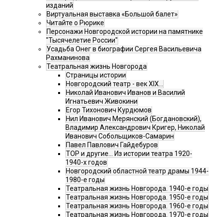
изданий
Виртуальная выставка «Большой балет»
Читайте о Рюрике
Персонажи Новгородской истории на памятнике
"Тысячелетие России"
Усадьба Онег в биографии Сергея Васильевича
Рахманинова
Театральная жизнь Новгорода
Страницы истории
Новгородский театр - век XIX…
Николай Иванович Иванов и Василий
Игнатьевич Живокини
Егор Тихонович Курдюмов
Нил Иванович Мерянский (Богдановский),
Владимир Александрович Кригер, Николай
Иванович Собольщиков-Самарин
Павел Павлович Гайдебуров
ТОР и другие… Из истории театра 1920-
1940-х годов
Новгородский областной театр драмы 1944-
1980-е годы
Театральная жизнь Новгорода. 1940-е годы
Театральная жизнь Новгорода. 1950-е годы
Театральная жизнь Новгорода. 1960-е годы
Театральная жизнь Новгорода. 1970-е годы