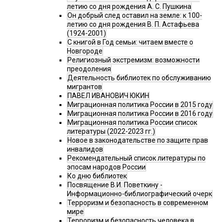
летию со дня рождения А. С. Пушкина
Он добрый след оставил на земле: к 100-
летию со дня рождения В. П. Астафьева
(1924-2001)
С книгой в Год семьи: читаем вместе о
Новгороде
Религиозный экстремизм: возможности
преодоления
Деятельность библиотек по обслуживанию
мигрантов
ПАВЕЛ ИВАНОВИЧ ЮКИН
Миграционная политика России в 2015 году
Миграционная политика России в 2016 году
Миграционная политика России список
литературы (2022-2023 гг.)
Новое в законодательстве по защите прав
инвалидов
Рекомендательный список литературы по
эпосам народов России
Ко дню библиотек
Посвящение В.И. Поветкину -
Информационно-библиографический очерк
Терроризм и безопасность в современном
мире
Терроризм и безопасность человека в