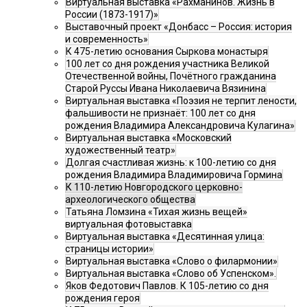
Виртуальная выставка «Рахманинов. Жизнь в
России (1873-1917)»
Выставочный проект «Донбасс – Россия: история
и современность»
К 475-летию основания Сыркова монастыря
100 лет со дня рождения участника Великой
Отечественной войны, Почётного гражданина
Старой Руссы Ивана Николаевича Вязинина
Виртуальная выставка «Поэзия не терпит лености,
фальшивости не признаёт: 100 лет со дня
рождения Владимира Александровича Кулагина»
Виртуальная выставка «Московский
художественный театр»
Долгая счастливая жизнь: к 100-летию со дня
рождения Владимира Владимировича Гормина
К 110-летию Новгородского церковно-
археологического общества
Татьяна Ломзина «Тихая жизнь вещей»
виртуальная фотовыставка
Виртуальная выставка «Десятинная улица:
страницы истории»
Виртуальная выставка «Слово о филармонии»
Виртуальная выставка «Слово об Успенском».
Яков Федотович Павлов. К 105-летию со дня
рождения героя