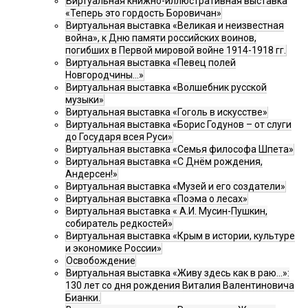
Виртуальная книжно-иллюстративная выставка
«Теперь это гордость Боровичан»
Виртуальная выставка «Великая и неизвестная
война», к Дню памяти российских воинов,
погибших в Первой мировой войне 1914-1918 гг.
Виртуальная выставка «Певец полей
Новгородчины…»
Виртуальная выставка «Волшебник русской
музыки»
Виртуальная выставка «Гоголь в искусстве»
Виртуальная выставка «Борис Годунов – от слуги
до Государя всея Руси»
Виртуальная выставка «Семья философа Шпета»
Виртуальная выставка «С Днём рождения,
Андерсен!»
Виртуальная выставка «Музей и его создатели»
Виртуальная выставка «Поэма о лесах»
Виртуальная выставка « А.И. Мусин-Пушкин,
собиратель редкостей»
Виртуальная выставка «Крым в истории, культуре
и экономике России»
Освобождение
Виртуальная выставка «Живу здесь как в раю…»:
130 лет со дня рождения Виталия Валентиновича
Бианки.