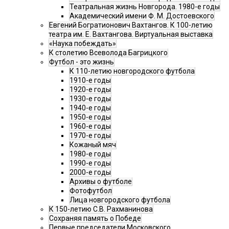
Театральная жизнь Новгорода. 1980-е годы
Академический имени Ф. М. Достоевского
Евгений Богратионович Вахтангов. К 100-летию
театра им. Е. Вахтангова. Виртуальная выставка
«Наука побеждать»
К столетию Всеволода Багрицкого
Футбол - это жизнь
К 110-летию новгородского футбола
1910-е годы
1920-е годы
1930-е годы
1940-е годы
1950-е годы
1960-е годы
1970-е годы
Кожаный мяч
1980-е годы
1990-е годы
2000-е годы
Архивы о футболе
Фотофутбол
Лица новгородского футбола
К 150-летию С.В. Рахманинова
Сохраняя память о Победе
Первые председатели Московского