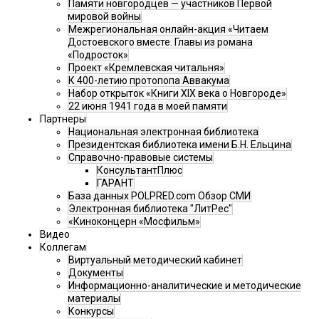
Памяти новгородцев — участников Первой
мировой войны
Межрегиональная онлайн-акция «Читаем
Достоевского вместе. Главы из романа
«Подросток»
Проект «Кремлевская читальня»
К 400-летию протопопа Аввакума
Набор открыток «Книги XIX века о Новгороде»
22 июня 1941 года в моей памяти
Партнеры
Национальная электронная библиотека
Президентская библиотека имени Б.Н. Ельцина
Справочно-правовые системы
КонсультантПлюс
ГАРАНТ
База данных POLPRED.com Обзор СМИ
Электронная библиотека "ЛитРес"
«Киноконцерн «Мосфильм»
Видео
Коллегам
Виртуальный методический кабинет
Документы
Информационно-аналитические и методические
материалы
Конкурсы