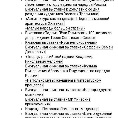
Леонтьевич» к Году единства народов России.
Виртуальная выставка к 250-летию со дня
рождения художника Василия Тропинина
«Архитектура как ландшафт. Шедевры мировой
архитектуры XX века».
«Малые народы большой страны»
Выставка «Подвиг Лёни Голикова: к 100-летию со
дня рождения Героя Советского Союза»
Книжная выставка «Русь непокоренная»
Виртуальная книжная выставка «Софрон и Семен
Даниловы»
«Творцы российской науки». Владимир
Николаевич Челомей
Виртуальная книжная выставка «Кузьма
Григорьевич Абрамов» к Году единства народов
России.
«Не только музы: женщины в литературном
процессе»
Виртуальная книжная выставка «Народы дружат
сказками»
Виртуальная выставка «МИФические
приключения»
Надежда Петровна Ламанова - модельер
Виртуальная книжная выставка «Центр духовной