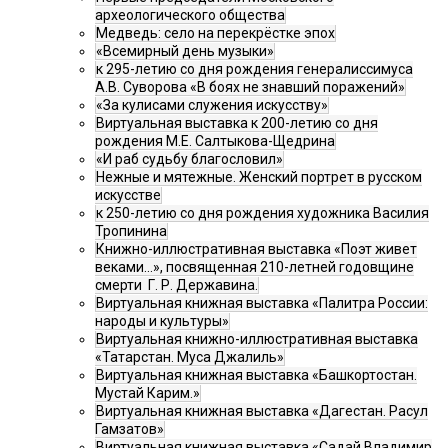
археологического общества
Медведь: село на перекрёстке эпох
«Всемирный день музыки»
к 295-летию со дня рождения генералиссимуса
А.В. Суворова «В боях не знавший поражений»
«За кулисами служения искусству»
Виртуальная выставка к 200-летию со дня
рождения М.Е. Салтыкова-Щедрина
«И раб судьбу благословил»
Нежные и мятежные. Женский портрет в русском
искусстве
к 250-летию со дня рождения художника Василия
Тропинина
Книжно-иллюстративная выставка «Поэт живет
веками…», посвященная 210-летней годовщине
смерти Г. Р. Державина.
Виртуальная книжная выставка «Палитра России:
народы и культуры»
Виртуальная книжно-иллюстративная выставка
«Татарстан. Муса Джалиль»
Виртуальная книжная выставка «Башкортостан.
Мустай Карим.»
Виртуальная книжная выставка «Дагестан. Расул
Гамзатов»
Виртуальная книжная выставка «Садай Владимир