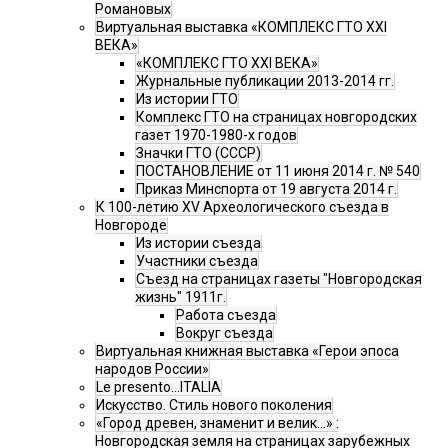
Романовых
Виртуальная выставка «КОМПЛЕКС ГТО XXI
ВЕКА»
«КОМПЛЕКС ГТО XXI ВЕКА»
Журнальные публикации 2013-2014 гг.
Из истории ГТО
Комплекс ГТО на страницах новгородских
газет 1970-1980-х годов
Значки ГТО (СССР)
ПОСТАНОВЛЕНИЕ от 11 июня 2014 г. № 540
Приказ Минспорта от 19 августа 2014 г.
К 100-летию XV Археологического съезда в
Новгороде
Из истории съезда
Участники съезда
Cъезд на страницах газеты "Новгородская
жизнь" 1911г.
Работа съезда
Вокруг съезда
Виртуальная книжная выставка «Герои эпоса
народов России»
Le presento...ITALIA
Искусство. Стиль нового поколения
«Город древен, знаменит и велик…» :
Новгородская земля на страницах зарубежных