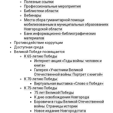
Полезные ссылки
Профессиональные мероприятия
Библиотеки области
Вебинары
Места сбора гуманитарной помощи
мобилизованным в муниципальных образованиях
Новгородской области
Банк информационно-библиографических
материалов
Противодействие коррупции
Доступная среда
Великой Победе посвящается
К 65-летию Победы
Интернет-акция «Годы войны: человек и
книга»
Галерея «Участники Великой
Отечественной войны: Портрет с книгой»
К 70-летию Победы:
Виртуальная выставка «Слово о Победе»
К 75-летию Победы
75 лет Великой Победы
К дню освобождения Новгорода
Боровичи в годы Великой Отечественной
войны. Страницы истории
Новое издание Новгородстата