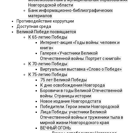
Новгородской области
Банк информационно-библиографических
материалов
Противодействие коррупции
Доступная среда
Великой Победе посвящается
К 65-летию Победы
Интернет-акция «Годы войны: человек и
книга»
Галерея «Участники Великой
Отечественной войны: Портрет с книгой»
К 70-летию Победы:
Виртуальная выставка «Слово о Победе»
К 75-летию Победы
75 лет Великой Победы
К дню освобождения Новгорода
Боровичи в годы Великой Отечественной
войны. Страницы истории
Новое издание Новгородстата
Победители. Герои земли Новгородской
Лица Победы: участники Великой
Отечественной войны и труженики тыла в
мирной жизни Новгородского края
ВЕЧНЫЙ ОГОНЬ