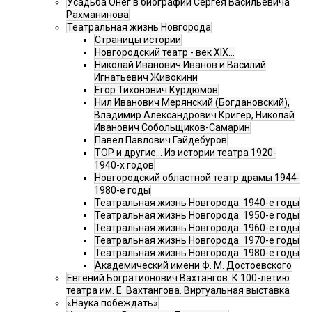
Усадьба Онег в биографии Сергея Васильевича
Рахманинова
Театральная жизнь Новгорода
Страницы истории
Новгородский театр - век XIX…
Николай Иванович Иванов и Василий
Игнатьевич Живокини
Егор Тихонович Курдюмов
Нил Иванович Мерянский (Богдановский),
Владимир Александрович Кригер, Николай
Иванович Собольщиков-Самарин
Павел Павлович Гайдебуров
ТОР и другие… Из истории театра 1920-
1940-х годов
Новгородский областной театр драмы 1944-
1980-е годы
Театральная жизнь Новгорода. 1940-е годы
Театральная жизнь Новгорода. 1950-е годы
Театральная жизнь Новгорода. 1960-е годы
Театральная жизнь Новгорода. 1970-е годы
Театральная жизнь Новгорода. 1980-е годы
Академический имени Ф. М. Достоевского
Евгений Богратионович Вахтангов. К 100-летию
театра им. Е. Вахтангова. Виртуальная выставка
«Наука побеждать»