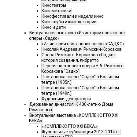
Кинотеатры
Киномеханики
Кинофестивали и недели кино
Киноклубы и кинолектории
Кино и дети
Виртуальная выставка «Из истории постановок
оперы «Садко»
«Из истории постановок оперы «САДКО»
Николай Андреевич Римский-Корсаков
Опера Римского-Корсакова «Садко»:
история создания, либретто
Первая постановка оперы Н.А. Римского-
Корсакова "Садко"
Постановка оперы "Садко" в Большом
театре (1935г.)
Постановка оперы "Садко" в Большом
театре (1949г.)
Художники-декораторы
Державная династия. К 400-летию Дома
Романовых
Виртуальная выставка «КОМПЛЕКС ГТО XXI
ВЕКА»
«КОМПЛЕКС ГТО XXI ВЕКА»
Журнальные публикации 2013-2014 гг.