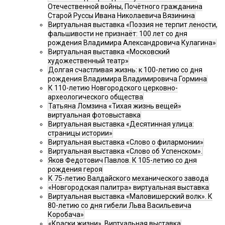
Отечественной войны, Почётного гражданина
Старой Руссы Ивана Николаевича Вязинина
Виртуальная выставка «Поэзия не терпит лености,
фальшивости не признаёт: 100 лет со дня
рождения Владимира Александровича Кулагина»
Виртуальная выставка «Московский
художественный театр»
Долгая счастливая жизнь: к 100-летию со дня
рождения Владимира Владимировича Гормина
К 110-летию Новгородского церковно-
археологического общества
Татьяна Ломзина «Тихая жизнь вещей»
виртуальная фотовыставка
Виртуальная выставка «Десятинная улица:
страницы истории»
Виртуальная выставка «Слово о филармонии»
Виртуальная выставка «Слово об Успенском».
Яков Федотович Павлов. К 105-летию со дня
рождения героя
К 75-летию Валдайского механического завода
«Новгородская палитра» виртуальная выставка
Виртуальная выставка «Маловишерский волк». К
80-летию со дня гибели Льва Васильевича
Коробача»
«Краски жизни». Виртуальная выставка