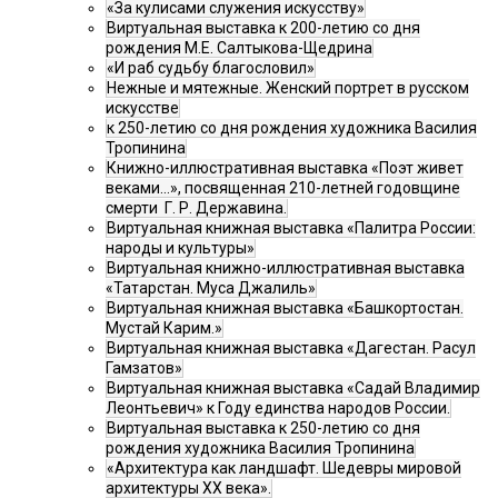
«За кулисами служения искусству»
Виртуальная выставка к 200-летию со дня
рождения М.Е. Салтыкова-Щедрина
«И раб судьбу благословил»
Нежные и мятежные. Женский портрет в русском
искусстве
к 250-летию со дня рождения художника Василия
Тропинина
Книжно-иллюстративная выставка «Поэт живет
веками…», посвященная 210-летней годовщине
смерти Г. Р. Державина.
Виртуальная книжная выставка «Палитра России:
народы и культуры»
Виртуальная книжно-иллюстративная выставка
«Татарстан. Муса Джалиль»
Виртуальная книжная выставка «Башкортостан.
Мустай Карим.»
Виртуальная книжная выставка «Дагестан. Расул
Гамзатов»
Виртуальная книжная выставка «Садай Владимир
Леонтьевич» к Году единства народов России.
Виртуальная выставка к 250-летию со дня
рождения художника Василия Тропинина
«Архитектура как ландшафт. Шедевры мировой
архитектуры XX века».