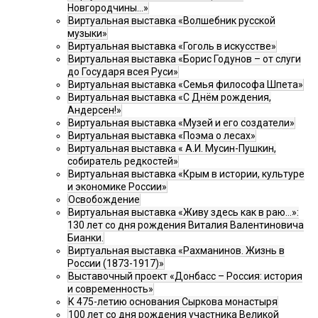
Новгородчины…»
Виртуальная выставка «Волшебник русской
музыки»
Виртуальная выставка «Гоголь в искусстве»
Виртуальная выставка «Борис Годунов – от слуги
до Государя всея Руси»
Виртуальная выставка «Семья философа Шпета»
Виртуальная выставка «С Днём рождения,
Андерсен!»
Виртуальная выставка «Музей и его создатели»
Виртуальная выставка «Поэма о лесах»
Виртуальная выставка « А.И. Мусин-Пушкин,
собиратель редкостей»
Виртуальная выставка «Крым в истории, культуре
и экономике России»
Освобождение
Виртуальная выставка «Живу здесь как в раю…»:
130 лет со дня рождения Виталия Валентиновича
Бианки.
Виртуальная выставка «Рахманинов. Жизнь в
России (1873-1917)»
Выставочный проект «Донбасс – Россия: история
и современность»
К 475-летию основания Сыркова монастыря
100 лет со дня рождения участника Великой