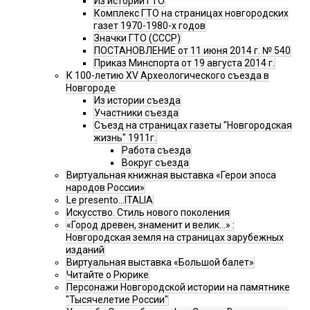
Из истории ГТО
Комплекс ГТО на страницах новгородских
газет 1970-1980-х годов
Значки ГТО (СССР)
ПОСТАНОВЛЕНИЕ от 11 июня 2014 г. № 540
Приказ Минспорта от 19 августа 2014 г.
К 100-летию XV Археологического съезда в
Новгороде
Из истории съезда
Участники съезда
Cъезд на страницах газеты "Новгородская
жизнь" 1911г.
Работа съезда
Вокруг съезда
Виртуальная книжная выставка «Герои эпоса
народов России»
Le presento...ITALIA
Искусство. Стиль нового поколения
«Город древен, знаменит и велик…» :
Новгородская земля на страницах зарубежных
изданий
Виртуальная выставка «Большой балет»
Читайте о Рюрике
Персонажи Новгородской истории на памятнике
"Тысячелетие России"