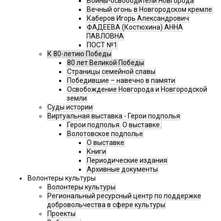
Воины-освободители Новгорода
Вечный огонь в Новгородском кремле
Каберов Игорь Александрович
ФАДЕЕВА (Костюхина) АННА
ПАВЛОВНА
ПОСТ №1
К 80-летию Победы
80 лет Великой Победы
Страницы семейной славы
Победившие – навечно в памяти
Освобождение Новгорода и Новгородской
земли
Суды истории
Виртуальная выставка - Герои подполья
Герои подполья. О выставке.
Волотовское подполье
О выставке
Книги
Периодические издания
Архивные документы
Волонтеры культуры
Волонтеры культуры
Региональный ресурсный центр по поддержке
добровольчества в сфере культуры
Проекты