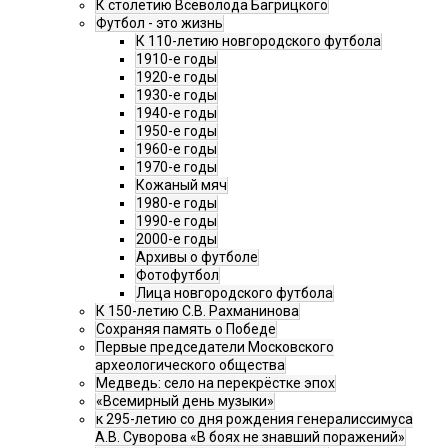
К столетию Всеволода Багрицкого
Футбол - это жизнь
К 110-летию новгородского футбола
1910-е годы
1920-е годы
1930-е годы
1940-е годы
1950-е годы
1960-е годы
1970-е годы
Кожаный мяч
1980-е годы
1990-е годы
2000-е годы
Архивы о футболе
Фотофутбол
Лица новгородского футбола
К 150-летию С.В. Рахманинова
Сохраняя память о Победе
Первые председатели Московского
археологического общества
Медведь: село на перекрёстке эпох
«Всемирный день музыки»
к 295-летию со дня рождения генералиссимуса
А.В. Суворова «В боях не знавший поражений»