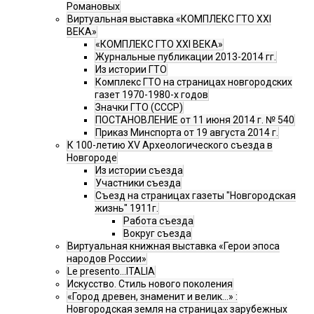
Романовых
Виртуальная выставка «КОМПЛЕКС ГТО XXI
ВЕКА»
«КОМПЛЕКС ГТО XXI ВЕКА»
Журнальные публикации 2013-2014 гг.
Из истории ГТО
Комплекс ГТО на страницах новгородских
газет 1970-1980-х годов
Значки ГТО (СССР)
ПОСТАНОВЛЕНИЕ от 11 июня 2014 г. № 540
Приказ Минспорта от 19 августа 2014 г.
К 100-летию XV Археологического съезда в
Новгороде
Из истории съезда
Участники съезда
Cъезд на страницах газеты "Новгородская
жизнь" 1911г.
Работа съезда
Вокруг съезда
Виртуальная книжная выставка «Герои эпоса
народов России»
Le presento...ITALIA
Искусство. Стиль нового поколения
«Город древен, знаменит и велик…» :
Новгородская земля на страницах зарубежных