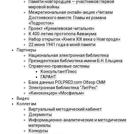
Памяти новгородцев — участников Первой
мировой войны
Межрегиональная онлайн-акция «Читаем
Достоевского вместе. Главы из романа
«Подросток»
Проект «Кремлевская читальня»
К 400-летию протопопа Аввакума
Набор открыток «Книги XIX века о Новгороде»
22 июня 1941 года в моей памяти
Партнеры
Национальная электронная библиотека
Президентская библиотека имени Б.Н. Ельцина
Справочно-правовые системы
КонсультантПлюс
ГАРАНТ
База данных POLPRED.com Обзор СМИ
Электронная библиотека "ЛитРес"
«Киноконцерн «Мосфильм»
Видео
Коллегам
Виртуальный методический кабинет
Документы
Информационно-аналитические и методические
материалы
Конкурсы