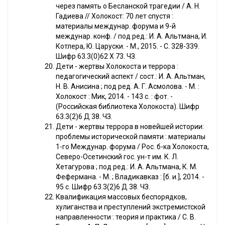
через память о Бесланской трагедии / А. Н.
Гадиева // Холокост: 70 лет спустя :
материалы междунар. форума и 9-й
междунар. конф. / под ред.: И. А. Альтмана, И.
Котлера, Ю. Царуски. - М., 2015. - С. 328-339.
Шифр 63.3(0)62 Х 73. ЧЗ.
Дети - жертвы Холокоста и террора :
педагогический аспект / сост.: И. А. Альтман,
Н. В. Анисина ; под ред. А. Г. Асмолова. - М. :
Холокост : Мик, 2014. - 143 с. : фот. -
(Российская библиотека Холокоста). Шифр
63.3(2)6 Д 38. ЧЗ.
Дети - жертвы террора в новейшей истории:
проблемы исторической памяти : материалы
1-го Междунар. форума / Рос. б-ка Холокоста,
Северо-Осетинский гос. ун-т им. К. Л.
Хетагурова ; под ред.: И. А. Альтмана, К. М.
Фефермана. - М. ; Владикавказ : [б. и.], 2014. -
95 с. Шифр 63.3(2)6 Д 38. ЧЗ.
Квалификация массовых беспорядков,
хулиганства и преступлений экстремистской
направленности : теория и практика / С. В.