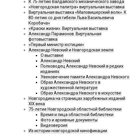
К 75-летию Валдайского механического завода
«Новгородская палитра» виртуальная выставка
Виртуальная выставка «Маловишерский волк». К
80-летию со дня гибели Льва Васильевича
Коробача»
«Краски жизни». Виртуальная выставка
Александр Парамонов. Виртуальная
фотовыставка
«Первый министр юстиции»
Александр Невский и Новгородская земля
О выставке
Александр Невский
Полководец Александр Невский в редких
изданиях
Увековечение памяти Александра Невского
Образ Александра Невского в
художественной литературе
Образ Александра Невского в искусстве
Новгородика на страницах зарубежных изданий
XIX века
75-летие Новгородской областной библиотеки
Время и лица областной библиотеки
Фото и архивные документы
Видеоверсия
Из истории новгородской кинофикации