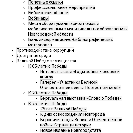
Полезные ссылки
Профессиональные мероприятия
Библиотеки области
Вебинары
Места сбора гуманитарной помощи
мобилизованным в муниципальных образованиях
Новгородской области
Банк информационно-библиографических
материалов
Противодействие коррупции
Доступная среда
Великой Победе посвящается
К 65-летию Победы
Интернет-акция «Годы войны: человек и
книга»
Галерея «Участники Великой
Отечественной войны: Портрет с книгой»
К 70-летию Победы:
Виртуальная выставка «Слово о Победе»
К 75-летию Победы
75 лет Великой Победы
К дню освобождения Новгорода
Боровичи в годы Великой Отечественной
войны. Страницы истории
Новое издание Новгородстата