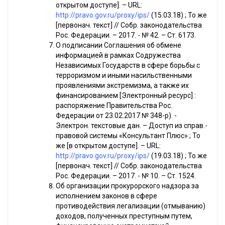
открытом доступе]. – URL:
http://pravo.gov.ru/proxy/ips/
(15.03.18) ; То же
[первонач. текст] // Собр. законодательства
Рос. Федерации. – 2017. - № 42. – Ст. 6173.
О подписании Соглашения об обмене
информацией в рамках Содружества
Независимых Государств в сфере борьбы с
терроризмом и иными насильственными
проявлениями экстремизма, а также их
финансированием [Электронный ресурс] :
распоряжение Правительства Рос.
Федерации от 23.02.2017 № 348-р). -
Электрон. текстовые дан. – Доступ из справ.-
правовой системы «Консультант Плюс» ; То
же [в открытом доступе]. – URL:
http://pravo.gov.ru/proxy/ips/
(19.03.18) ; То же
[первонач. текст] // Собр. законодательства
Рос. Федерации. – 2017. - № 10. – Ст. 1524.
Об организации прокурорского надзора за
исполнением законов в сфере
противодействия легализации (отмыванию)
доходов, полученных преступным путем,