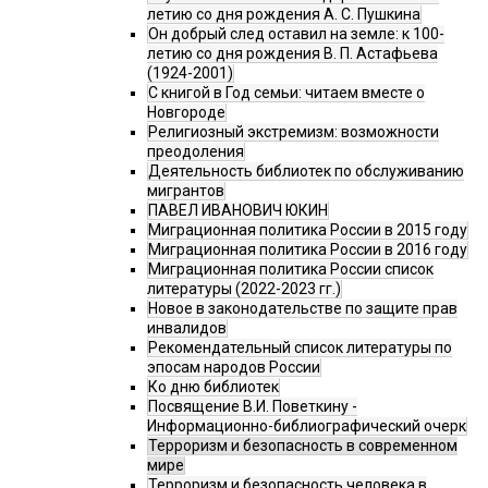
летию со дня рождения А. С. Пушкина
Он добрый след оставил на земле: к 100-
летию со дня рождения В. П. Астафьева
(1924-2001)
С книгой в Год семьи: читаем вместе о
Новгороде
Религиозный экстремизм: возможности
преодоления
Деятельность библиотек по обслуживанию
мигрантов
ПАВЕЛ ИВАНОВИЧ ЮКИН
Миграционная политика России в 2015 году
Миграционная политика России в 2016 году
Миграционная политика России список
литературы (2022-2023 гг.)
Новое в законодательстве по защите прав
инвалидов
Рекомендательный список литературы по
эпосам народов России
Ко дню библиотек
Посвящение В.И. Поветкину -
Информационно-библиографический очерк
Терроризм и безопасность в современном
мире
Терроризм и безопасность человека в