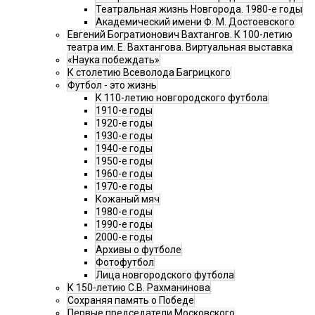
Театральная жизнь Новгорода. 1980-е годы
Академический имени Ф. М. Достоевского
Евгений Богратионович Вахтангов. К 100-летию
театра им. Е. Вахтангова. Виртуальная выставка
«Наука побеждать»
К столетию Всеволода Багрицкого
Футбол - это жизнь
К 110-летию новгородского футбола
1910-е годы
1920-е годы
1930-е годы
1940-е годы
1950-е годы
1960-е годы
1970-е годы
Кожаный мяч
1980-е годы
1990-е годы
2000-е годы
Архивы о футболе
Фотофутбол
Лица новгородского футбола
К 150-летию С.В. Рахманинова
Сохраняя память о Победе
Первые председатели Московского