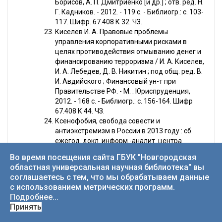
Борисов, А. П. Дмитриенко [и др.] ; отв. ред. Н.
Г. Кадников. - 2012. - 119 с. - Библиогр.: с. 103-
117. Шифр. 67.408 К 32. ЧЗ.
Киселев И. А. Правовые проблемы
управления корпоративными рисками в
целях противодействия отмыванию денег и
финансированию терроризма / И. А. Киселев,
И. А. Лебедев, Д. В. Никитин ; под общ. ред. В.
И. Авдийского ; Финансовый ун-т при
Правительстве РФ. - М. : Юриспруденция,
2012. - 168 с. - Библиогр.: с. 156-164. Шифр
67.408 К 44. ЧЗ.
Ксенофобия, свобода совести и
антиэкстремизм в России в 2013 году : сб.
ежегод. докл. информ.-аналит. центра
"СОВА" / СОВА, информ.-аналит. центр ; под
Во время посещения сайта ГБУК "Новгородская
ред. А. М. Верховского. - М. : Центр "СОВА",
областная универсальная научная библиотека" вы
2014. - 163 с. : табл. Шифр 66.3(2Рос),5 К 86.
соглашаетесь с тем, что мы обрабатываем данные
ИБО.
с использованием метрических программ.
Ксенофобия, свобода совести и
Подробнее...
антиэкстремизм в России в 2014 году : сб.
Принять
ежегод. докл. / СОВА, информ.-аналит. центр
; под ред. А. М. Верховского. - М. : Центр