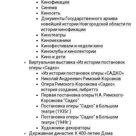
Кинофикация
Синема
Киносеть
Документы Государственного архива
новейшей истории Новгородской области по
истории кинофикации
Кинотеатры
Киномеханики
Кинофестивали и недели кино
Киноклубы и кинолектории
Кино и дети
Виртуальная выставка «Из истории постановок
оперы «Садко»
«Из истории постановок оперы «САДКО»
Николай Андреевич Римский-Корсаков
Опера Римского-Корсакова «Садко»:
история создания, либретто
Первая постановка оперы Н.А. Римского-
Корсакова "Садко"
Постановка оперы "Садко" в Большом
театре (1935г.)
Постановка оперы "Садко" в Большом
театре (1949г.)
Художники-декораторы
Державная династия. К 400-летию Дома