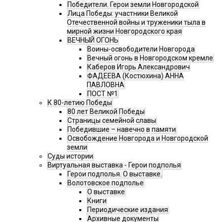
Победители. Герои земли Новгородской
Лица Победы: участники Великой
Отечественной войны и труженики тыла в
мирной жизни Новгородского края
ВЕЧНЫЙ ОГОНЬ
Воины-освободители Новгорода
Вечный огонь в Новгородском кремле
Каберов Игорь Александрович
ФАДЕЕВА (Костюхина) АННА
ПАВЛОВНА
ПОСТ №1
К 80-летию Победы
80 лет Великой Победы
Страницы семейной славы
Победившие – навечно в памяти
Освобождение Новгорода и Новгородской
земли
Суды истории
Виртуальная выставка - Герои подполья
Герои подполья. О выставке.
Волотовское подполье
О выставке
Книги
Периодические издания
Архивные документы