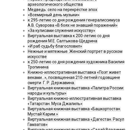
археологического общества
Медведь: село на перекрёстке эпох
«Всемирный день музыки»
к 295-летию со дня рождения генералиссимуса
А.В. Суворова «В боях не знавший поражений»
«За кулисами служения искусству»
Виртуальная выставка к 200-летию со дня
рождения М.Е. Салтыкова-Щедрина
«И раб судьбу благословил»
Нежные и мятежные. Женский портрет в русском
искусстве
к 250-летию со дня рождения художника Василия
Тропинина
Книжно-иллюстративная выставка «Поэт живет
веками…», посвященная 210-летней годовщине
смерти Г. Р. Державина.
Виртуальная книжная выставка «Палитра России:
народы и культуры»
Виртуальная книжно-иллюстративная выставка
«Татарстан. Муса Джалиль»
Виртуальная книжная выставка «Башкортостан.
Мустай Карим.»
Виртуальная книжная выставка «Дагестан. Расул
Гамзатов»
Виртуальная книжная выставка «Садай Владимир