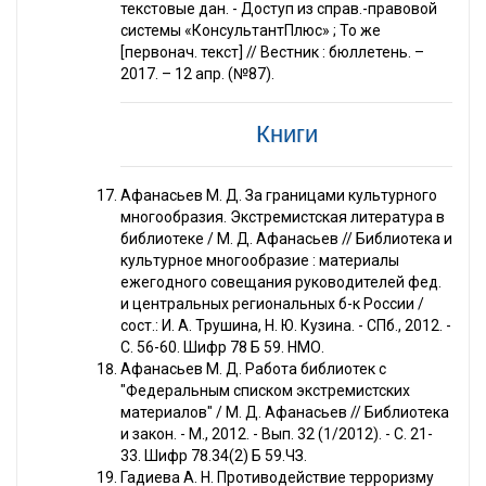
текстовые дан. - Доступ из справ.-правовой
системы «КонсультантПлюс» ; То же
[первонач. текст] // Вестник : бюллетень. –
2017. – 12 апр. (№87).
Книги
Афанасьев М. Д. За границами культурного
многообразия. Экстремистская литература в
библиотеке / М. Д. Афанасьев // Библиотека и
культурное многообразие : материалы
ежегодного совещания руководителей фед.
и центральных региональных б-к России /
сост.: И. А. Трушина, Н. Ю. Кузина. - СПб., 2012. -
С. 56-60. Шифр 78 Б 59. НМО.
Афанасьев М. Д. Работа библиотек с
"Федеральным списком экстремистских
материалов" / М. Д. Афанасьев // Библиотека
и закон. - М., 2012. - Вып. 32 (1/2012). - С. 21-
33. Шифр 78.34(2) Б 59.ЧЗ.
Гадиева А. Н. Противодействие терроризму