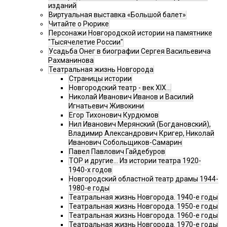
изданий
Виртуальная выставка «Большой балет»
Читайте о Рюрике
Персонажи Новгородской истории на памятнике
"Тысячелетие России"
Усадьба Онег в биографии Сергея Васильевича
Рахманинова
Театральная жизнь Новгорода
Страницы истории
Новгородский театр - век XIX…
Николай Иванович Иванов и Василий
Игнатьевич Живокини
Егор Тихонович Курдюмов
Нил Иванович Мерянский (Богдановский),
Владимир Александрович Кригер, Николай
Иванович Собольщиков-Самарин
Павел Павлович Гайдебуров
ТОР и другие… Из истории театра 1920-
1940-х годов
Новгородский областной театр драмы 1944-
1980-е годы
Театральная жизнь Новгорода. 1940-е годы
Театральная жизнь Новгорода. 1950-е годы
Театральная жизнь Новгорода. 1960-е годы
Театральная жизнь Новгорода. 1970-е годы