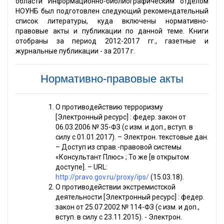
области Информационно-библиографическим отделом
НОУНБ был подготовлен следующий рекомендательный
список литературы, куда включены нормативно-
правовые акты и публикации по данной теме. Книги
отобраны за период 2012-2017 гг., газетные и
журнальные публикации - за 2017 г.
Нормативно-правовые акты
О противодействию терроризму
[Электронный ресурс] : федер. закон от
06.03.2006 № 35-ФЗ (с изм. и доп., вступ. в
силу с 01.01.2017). – Электрон. текстовые дан.
– Доступ из справ.-правовой системы
«Консультант Плюс» ; То же [в открытом
доступе]. – URL:
http://pravo.gov.ru/proxy/ips/
(15.03.18).
О противодействии экстремистской
деятельности [Электронный ресурс] : федер.
закон от 25.07.2002 № 114-ФЗ (с изм. и доп.,
вступ. в силу с 23.11.2015). - Электрон.