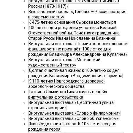
Виртуальная выставка «Рахманинов. Жизнь в
России (1873-1917)»
Выставочный проект «Донбасс – Россия: история
и современность»
К 475-летию основания Сыркова монастыря
100 лет со дня рождения участника Великой
Отечественной войны, Почётного гражданина
Старой Руссы Ивана Николаевича Вязинина
Виртуальная выставка «Поэзия не терпит лености,
фальшивости не признаёт: 100 лет со дня
рождения Владимира Александровича Кулагина»
Виртуальная выставка «Московский
художественный театр»
Долгая счастливая жизнь: к 100-летию со дня
рождения Владимира Владимировича Гормина
К 110-летию Новгородского церковно-
археологического общества
Татьяна Ломзина «Тихая жизнь вещей»
виртуальная фотовыставка
Виртуальная выставка «Десятинная улица:
страницы истории»
Виртуальная выставка «Слово о филармонии»
Виртуальная выставка «Слово об Успенском».
Яков Федотович Павлов. К 105-летию со дня
рождения героя