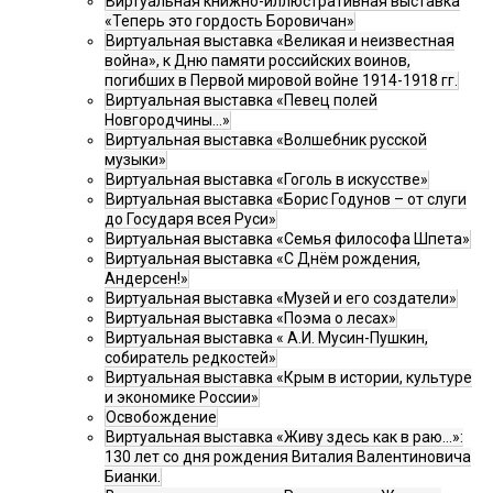
Виртуальная книжно-иллюстративная выставка
«Теперь это гордость Боровичан»
Виртуальная выставка «Великая и неизвестная
война», к Дню памяти российских воинов,
погибших в Первой мировой войне 1914-1918 гг.
Виртуальная выставка «Певец полей
Новгородчины…»
Виртуальная выставка «Волшебник русской
музыки»
Виртуальная выставка «Гоголь в искусстве»
Виртуальная выставка «Борис Годунов – от слуги
до Государя всея Руси»
Виртуальная выставка «Семья философа Шпета»
Виртуальная выставка «С Днём рождения,
Андерсен!»
Виртуальная выставка «Музей и его создатели»
Виртуальная выставка «Поэма о лесах»
Виртуальная выставка « А.И. Мусин-Пушкин,
собиратель редкостей»
Виртуальная выставка «Крым в истории, культуре
и экономике России»
Освобождение
Виртуальная выставка «Живу здесь как в раю…»:
130 лет со дня рождения Виталия Валентиновича
Бианки.