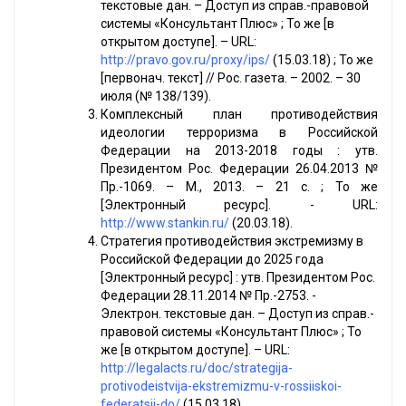
текстовые дан. – Доступ из справ.-правовой
системы «Консультант Плюс» ; То же [в
открытом доступе]. – URL:
http://pravo.gov.ru/proxy/ips/
(15.03.18) ; То же
[первонач. текст] // Рос. газета. – 2002. – 30
июля (№ 138/139).
Комплексный план противодействия
идеологии терроризма в Российской
Федерации на 2013-2018 годы : утв.
Президентом Рос. Федерации 26.04.2013 №
Пр.-1069. – М., 2013. – 21 с. ; То же
[Электронный ресурс]. - URL:
http://www.stankin.ru/
(20.03.18).
Стратегия противодействия экстремизму в
Российской Федерации до 2025 года
[Электронный ресурс] : утв. Президентом Рос.
Федерации 28.11.2014 № Пр.-2753. -
Электрон. текстовые дан. – Доступ из справ.-
правовой системы «Консультант Плюс» ; То
же [в открытом доступе]. – URL:
http://legalacts.ru/doc/strategija-
protivodeistvija-ekstremizmu-v-rossiiskoi-
federatsii-do/
(15.03.18).