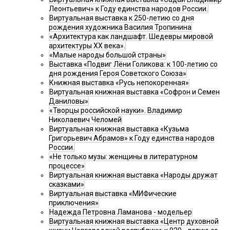
Леонтьевич» к Году единства народов России.
Виртуальная выставка к 250-летию со дня
рождения художника Василия Тропинина
«Архитектура как ландшафт. Шедевры мировой
архитектуры XX века».
«Малые народы большой страны»
Выставка «Подвиг Лёни Голикова: к 100-летию со
дня рождения Героя Советского Союза»
Книжная выставка «Русь непокоренная»
Виртуальная книжная выставка «Софрон и Семен
Даниловы»
«Творцы российской науки». Владимир
Николаевич Челомей
Виртуальная книжная выставка «Кузьма
Григорьевич Абрамов» к Году единства народов
России.
«Не только музы: женщины в литературном
процессе»
Виртуальная книжная выставка «Народы дружат
сказками»
Виртуальная выставка «МИФические
приключения»
Надежда Петровна Ламанова - модельер
Виртуальная книжная выставка «Центр духовной