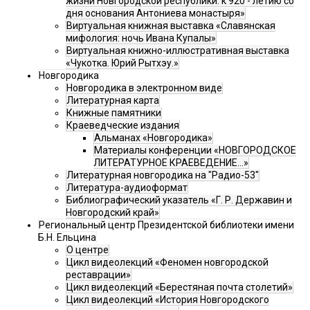
жизни Новгородской республики: к 920 - летию со
дня основания Антониева монастыря»
Виртуальная книжная выставка «Славянская
мифология: ночь Ивана Купалы»
Виртуальная книжно-иллюстративная выставка
«Чукотка. Юрий Рытхэу.»
Новгородика
Новгородика в электронном виде
Литературная карта
Книжные памятники
Краеведческие издания
Альманах «Новгородика»
Материалы конференции «НОВГОРОДСКОЕ
ЛИТЕРАТУРНОЕ КРАЕВЕДЕНИЕ...»
Литературная новгородика на "Радио-53"
Литература-аудиоформат
Библиографический указатель «Г. Р. Державин и
Новгородский край»
Региональный центр Президентской библиотеки имени
Б.Н. Ельцина
О центре
Цикл видеолекций «Феномен новгородской
реставрации»
Цикл видеолекций «Берестяная почта столетий»
Цикл видеолекций «История Новгородского