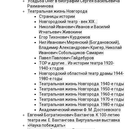
Усадьба Онег в биографии Сергея Васильевича
Рахманинова
Театральная жизнь Новгорода
Страницы истории
Новгородский театр - век XIX…
Николай Иванович Иванов и Василий
Игнатьевич Живокини
Егор Тихонович Курдюмов
Нил Иванович Мерянский (Богдановский),
Владимир Александрович Кригер, Николай
Иванович Собольщиков-Самарин
Павел Павлович Гайдебуров
ТОР и другие… Из истории театра 1920-
1940-х годов
Новгородский областной театр драмы 1944-
1980-е годы
Театральная жизнь Новгорода. 1940-е годы
Театральная жизнь Новгорода. 1950-е годы
Театральная жизнь Новгорода. 1960-е годы
Театральная жизнь Новгорода. 1970-е годы
Театральная жизнь Новгорода. 1980-е годы
Академический имени Ф. М. Достоевского
Евгений Богратионович Вахтангов. К 100-летию
театра им. Е. Вахтангова. Виртуальная выставка
«Наука побеждать»