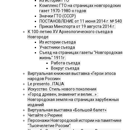
Из истории ГТО
Комплекс ГТО на страницах новгородских
газет 1970-1980-х годов
Значки ГТО (СССР)
ПОСТАНОВЛЕНИЕ от 11 июня 2014 г. № 540
Приказ Минспорта от 19 августа 2014 г.
К 100-летию XV Археологического съезда в
Новгороде
Из истории съезда
Участники съезда
Cъезд на страницах газеты "Новгородская
жизнь" 1911г.
Работа съезда
Вокруг съезда
Виртуальная книжная выставка «Герои эпоса
народов России»
Le presento...ITALIA
Искусство. Стиль нового поколения
«Город древен, знаменит и велик…» :
Новгородская земля на страницах зарубежных
изданий
Виртуальная выставка «Большой балет»
Читайте о Рюрике
Персонажи Новгородской истории на памятнике
"Тысячелетие России"