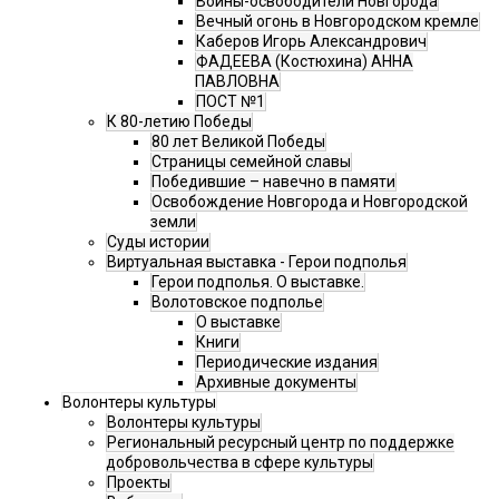
Воины-освободители Новгорода
Вечный огонь в Новгородском кремле
Каберов Игорь Александрович
ФАДЕЕВА (Костюхина) АННА
ПАВЛОВНА
ПОСТ №1
К 80-летию Победы
80 лет Великой Победы
Страницы семейной славы
Победившие – навечно в памяти
Освобождение Новгорода и Новгородской
земли
Суды истории
Виртуальная выставка - Герои подполья
Герои подполья. О выставке.
Волотовское подполье
О выставке
Книги
Периодические издания
Архивные документы
Волонтеры культуры
Волонтеры культуры
Региональный ресурсный центр по поддержке
добровольчества в сфере культуры
Проекты