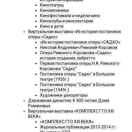
Кинотеатры
Киномеханики
Кинофестивали и недели кино
Киноклубы и кинолектории
Кино и дети
Виртуальная выставка «Из истории постановок
оперы «Садко»
«Из истории постановок оперы «САДКО»
Николай Андреевич Римский-Корсаков
Опера Римского-Корсакова «Садко»:
история создания, либретто
Первая постановка оперы Н.А. Римского-
Корсакова "Садко"
Постановка оперы "Садко" в Большом
театре (1935г.)
Постановка оперы "Садко" в Большом
театре (1949г.)
Художники-декораторы
Державная династия. К 400-летию Дома
Романовых
Виртуальная выставка «КОМПЛЕКС ГТО XXI
ВЕКА»
«КОМПЛЕКС ГТО XXI ВЕКА»
Журнальные публикации 2013-2014 гг.