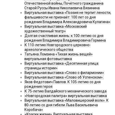
Отечественной войны, Почётного гражданина
Старой Руссы Ивана Николаевича Вязинина
Виртуальная выставка «Поэзия не терпит лености,
фальшивости не признаёт: 100 лет со дня
рождения Владимира Александровича Кулагина»
Виртуальная выставка «Московский
художественный театр»
Долгая счастливая жизнь: к 100-летию со дня
рождения Владимира Владимировича Гормина
К 110-летию Новгородского церковно-
археологического общества
Татьяна Ломзина «Тихая жизнь вещей»
виртуальная фотовыставка
Виртуальная выставка «Десятинная улица:
страницы истории»
Виртуальная выставка «Слово о филармонии»
Виртуальная выставка «Слово об Успенском».
Яков Федотович Павлов. К 105-летию со дня
рождения героя
К 75-летию Валдайского механического завода
«Новгородская палитра» виртуальная выставка
Виртуальная выставка «Маловишерский волк». К
80-летию со дня гибели Льва Васильевича
Коробача»
«Краски жизни». Виртуальная выставка