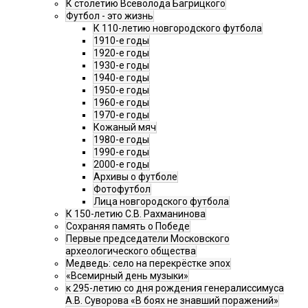
К столетию Всеволода Багрицкого
Футбол - это жизнь
К 110-летию новгородского футбола
1910-е годы
1920-е годы
1930-е годы
1940-е годы
1950-е годы
1960-е годы
1970-е годы
Кожаный мяч
1980-е годы
1990-е годы
2000-е годы
Архивы о футболе
Фотофутбол
Лица новгородского футбола
К 150-летию С.В. Рахманинова
Сохраняя память о Победе
Первые председатели Московского
археологического общества
Медведь: село на перекрёстке эпох
«Всемирный день музыки»
к 295-летию со дня рождения генералиссимуса
А.В. Суворова «В боях не знавший поражений»