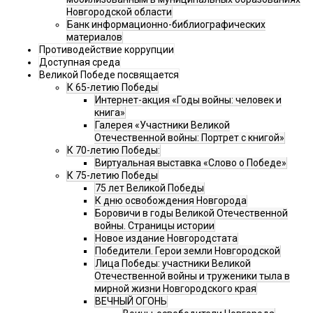
Новгородской области
Банк информационно-библиографических
материалов
Противодействие коррупции
Доступная среда
Великой Победе посвящается
К 65-летию Победы
Интернет-акция «Годы войны: человек и
книга»
Галерея «Участники Великой
Отечественной войны: Портрет с книгой»
К 70-летию Победы:
Виртуальная выставка «Слово о Победе»
К 75-летию Победы
75 лет Великой Победы
К дню освобождения Новгорода
Боровичи в годы Великой Отечественной
войны. Страницы истории
Новое издание Новгородстата
Победители. Герои земли Новгородской
Лица Победы: участники Великой
Отечественной войны и труженики тыла в
мирной жизни Новгородского края
ВЕЧНЫЙ ОГОНЬ