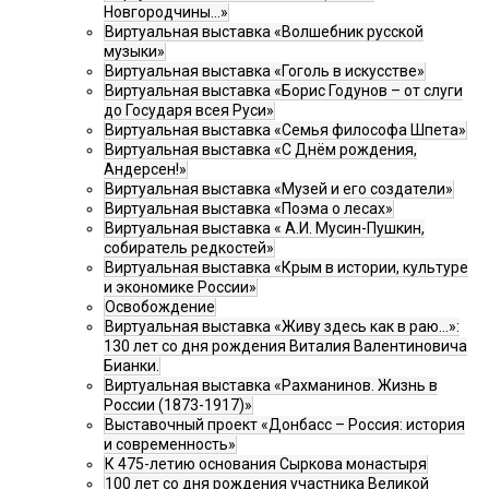
Новгородчины…»
Виртуальная выставка «Волшебник русской
музыки»
Виртуальная выставка «Гоголь в искусстве»
Виртуальная выставка «Борис Годунов – от слуги
до Государя всея Руси»
Виртуальная выставка «Семья философа Шпета»
Виртуальная выставка «С Днём рождения,
Андерсен!»
Виртуальная выставка «Музей и его создатели»
Виртуальная выставка «Поэма о лесах»
Виртуальная выставка « А.И. Мусин-Пушкин,
собиратель редкостей»
Виртуальная выставка «Крым в истории, культуре
и экономике России»
Освобождение
Виртуальная выставка «Живу здесь как в раю…»:
130 лет со дня рождения Виталия Валентиновича
Бианки.
Виртуальная выставка «Рахманинов. Жизнь в
России (1873-1917)»
Выставочный проект «Донбасс – Россия: история
и современность»
К 475-летию основания Сыркова монастыря
100 лет со дня рождения участника Великой