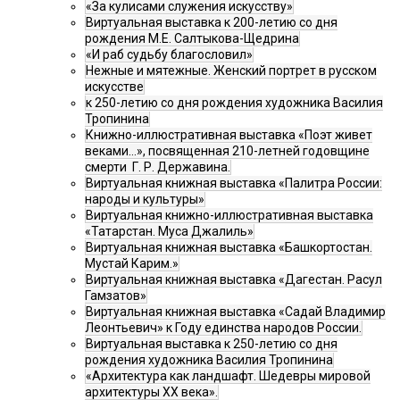
«За кулисами служения искусству»
Виртуальная выставка к 200-летию со дня
рождения М.Е. Салтыкова-Щедрина
«И раб судьбу благословил»
Нежные и мятежные. Женский портрет в русском
искусстве
к 250-летию со дня рождения художника Василия
Тропинина
Книжно-иллюстративная выставка «Поэт живет
веками…», посвященная 210-летней годовщине
смерти Г. Р. Державина.
Виртуальная книжная выставка «Палитра России:
народы и культуры»
Виртуальная книжно-иллюстративная выставка
«Татарстан. Муса Джалиль»
Виртуальная книжная выставка «Башкортостан.
Мустай Карим.»
Виртуальная книжная выставка «Дагестан. Расул
Гамзатов»
Виртуальная книжная выставка «Садай Владимир
Леонтьевич» к Году единства народов России.
Виртуальная выставка к 250-летию со дня
рождения художника Василия Тропинина
«Архитектура как ландшафт. Шедевры мировой
архитектуры XX века».