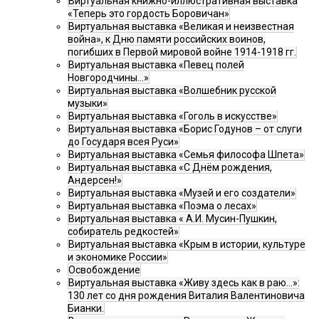
Виртуальная книжно-иллюстративная выставка
«Теперь это гордость Боровичан»
Виртуальная выставка «Великая и неизвестная
война», к Дню памяти российских воинов,
погибших в Первой мировой войне 1914-1918 гг.
Виртуальная выставка «Певец полей
Новгородчины…»
Виртуальная выставка «Волшебник русской
музыки»
Виртуальная выставка «Гоголь в искусстве»
Виртуальная выставка «Борис Годунов – от слуги
до Государя всея Руси»
Виртуальная выставка «Семья философа Шпета»
Виртуальная выставка «С Днём рождения,
Андерсен!»
Виртуальная выставка «Музей и его создатели»
Виртуальная выставка «Поэма о лесах»
Виртуальная выставка « А.И. Мусин-Пушкин,
собиратель редкостей»
Виртуальная выставка «Крым в истории, культуре
и экономике России»
Освобождение
Виртуальная выставка «Живу здесь как в раю…»:
130 лет со дня рождения Виталия Валентиновича
Бианки.