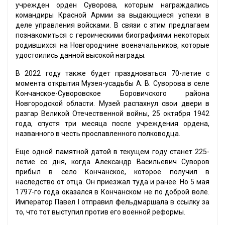
учрежден орден Суворова, которым награждались
командиры Красной Армии за выдающиеся успехи в
деле управления войсками. В связи с этим предлагаем
познакомиться с героическими биографиями некоторых
родившихся на Новгородчине военачальников, которые
удостоились данной высокой награды.
В 2022 году также будет праздноваться 70-летие с
момента открытия Музея-усадьбы А. В. Суворова в селе
Кончанское-Суворовское Боровичского района
Новгородской области. Музей распахнул свои двери в
разгар Великой Отечественной войны, 25 октября 1942
года, спустя три месяца после учреждения ордена,
названного в честь прославленного полководца.
Еще одной памятной датой в текущем году станет 225-
летие со дня, когда Александр Васильевич Суворов
прибыл в село Кончанское, которое получил в
наследство от отца. Он приезжал туда и ранее. Но 5 мая
1797-го года оказался в Кончанском не по доброй воле.
Император Павел I отправил фельдмаршала в ссылку за
то, что тот выступил против его военной реформы.