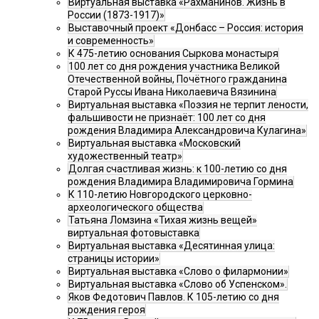
Виртуальная выставка «Рахманинов. Жизнь в
России (1873-1917)»
Выставочный проект «Донбасс – Россия: история
и современность»
К 475-летию основания Сыркова монастыря
100 лет со дня рождения участника Великой
Отечественной войны, Почётного гражданина
Старой Руссы Ивана Николаевича Вязинина
Виртуальная выставка «Поэзия не терпит лености,
фальшивости не признаёт: 100 лет со дня
рождения Владимира Александровича Кулагина»
Виртуальная выставка «Московский
художественный театр»
Долгая счастливая жизнь: к 100-летию со дня
рождения Владимира Владимировича Гормина
К 110-летию Новгородского церковно-
археологического общества
Татьяна Ломзина «Тихая жизнь вещей»
виртуальная фотовыставка
Виртуальная выставка «Десятинная улица:
страницы истории»
Виртуальная выставка «Слово о филармонии»
Виртуальная выставка «Слово об Успенском».
Яков Федотович Павлов. К 105-летию со дня
рождения героя