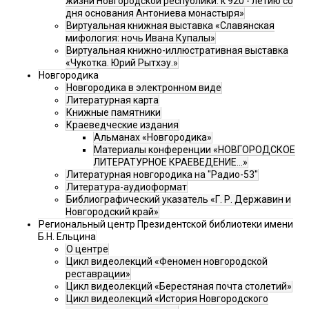
жизни Новгородской республики: к 920 - летию со
дня основания Антониева монастыря»
Виртуальная книжная выставка «Славянская
мифология: ночь Ивана Купалы»
Виртуальная книжно-иллюстративная выставка
«Чукотка. Юрий Рытхэу.»
Новгородика
Новгородика в электронном виде
Литературная карта
Книжные памятники
Краеведческие издания
Альманах «Новгородика»
Материалы конференции «НОВГОРОДСКОЕ
ЛИТЕРАТУРНОЕ КРАЕВЕДЕНИЕ...»
Литературная новгородика на "Радио-53"
Литература-аудиоформат
Библиографический указатель «Г. Р. Державин и
Новгородский край»
Региональный центр Президентской библиотеки имени
Б.Н. Ельцина
О центре
Цикл видеолекций «Феномен новгородской
реставрации»
Цикл видеолекций «Берестяная почта столетий»
Цикл видеолекций «История Новгородского