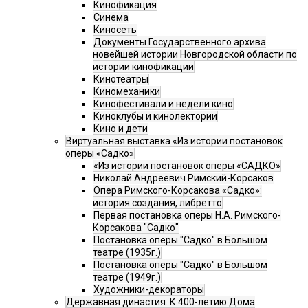
Кинофикация
Синема
Киносеть
Документы Государственного архива
новейшей истории Новгородской области по
истории кинофикации
Кинотеатры
Киномеханики
Кинофестивали и недели кино
Киноклубы и кинолектории
Кино и дети
Виртуальная выставка «Из истории постановок
оперы «Садко»
«Из истории постановок оперы «САДКО»
Николай Андреевич Римский-Корсаков
Опера Римского-Корсакова «Садко»:
история создания, либретто
Первая постановка оперы Н.А. Римского-
Корсакова "Садко"
Постановка оперы "Садко" в Большом
театре (1935г.)
Постановка оперы "Садко" в Большом
театре (1949г.)
Художники-декораторы
Державная династия. К 400-летию Дома