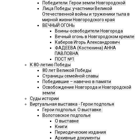
Победители. Герои земли Новгородской
Лица Победы: участники Великой
Отечественной войны и труженики тыла в
мирной жизни Новгородского края
ВЕЧНЫЙ ОГОНЬ
Воины-освободители Новгорода
Вечный огонь в Новгородском кремле
Каберов Игорь Александрович
ФАДЕЕВА (Костюхина) АННА
ПАВЛОВНА
ПОСТ №1
К 80-летию Победы
80 лет Великой Победы
Страницы семейной славы
Победившие – навечно в памяти
Освобождение Новгорода и Новгородской
земли
Суды истории
Виртуальная выставка - Герои подполья
Герои подполья. О выставке.
Волотовское подполье
О выставке
Книги
Периодические издания
Архивные документы