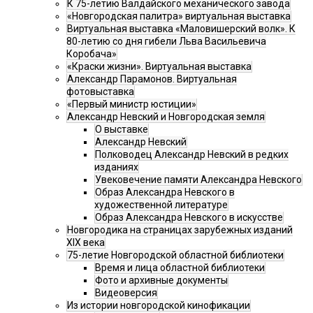
К 75-летию Валдайского механического завода
«Новгородская палитра» виртуальная выставка
Виртуальная выставка «Маловишерский волк». К
80-летию со дня гибели Льва Васильевича
Коробача»
«Краски жизни». Виртуальная выставка
Александр Парамонов. Виртуальная
фотовыставка
«Первый министр юстиции»
Александр Невский и Новгородская земля
О выставке
Александр Невский
Полководец Александр Невский в редких
изданиях
Увековечение памяти Александра Невского
Образ Александра Невского в
художественной литературе
Образ Александра Невского в искусстве
Новгородика на страницах зарубежных изданий
XIX века
75-летие Новгородской областной библиотеки
Время и лица областной библиотеки
Фото и архивные документы
Видеоверсия
Из истории новгородской кинофикации