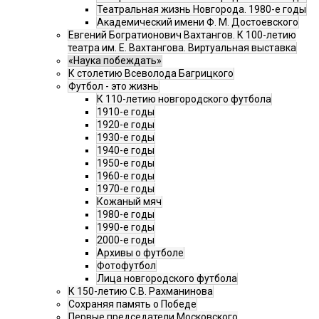
Театральная жизнь Новгорода. 1980-е годы
Академический имени Ф. М. Достоевского
Евгений Богратионович Вахтангов. К 100-летию
театра им. Е. Вахтангова. Виртуальная выставка
«Наука побеждать»
К столетию Всеволода Багрицкого
Футбол - это жизнь
К 110-летию новгородского футбола
1910-е годы
1920-е годы
1930-е годы
1940-е годы
1950-е годы
1960-е годы
1970-е годы
Кожаный мяч
1980-е годы
1990-е годы
2000-е годы
Архивы о футболе
Фотофутбол
Лица новгородского футбола
К 150-летию С.В. Рахманинова
Сохраняя память о Победе
Первые председатели Московского