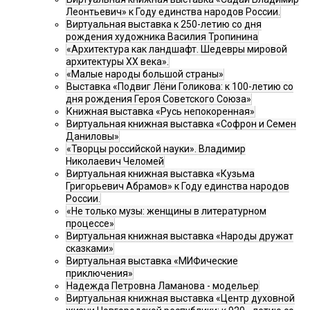
Леонтьевич» к Году единства народов России.
Виртуальная выставка к 250-летию со дня
рождения художника Василия Тропинина
«Архитектура как ландшафт. Шедевры мировой
архитектуры XX века».
«Малые народы большой страны»
Выставка «Подвиг Лёни Голикова: к 100-летию со
дня рождения Героя Советского Союза»
Книжная выставка «Русь непокоренная»
Виртуальная книжная выставка «Софрон и Семен
Даниловы»
«Творцы российской науки». Владимир
Николаевич Челомей
Виртуальная книжная выставка «Кузьма
Григорьевич Абрамов» к Году единства народов
России.
«Не только музы: женщины в литературном
процессе»
Виртуальная книжная выставка «Народы дружат
сказками»
Виртуальная выставка «МИФические
приключения»
Надежда Петровна Ламанова - модельер
Виртуальная книжная выставка «Центр духовной