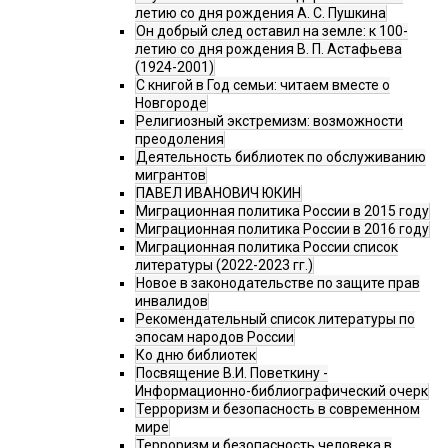
летию со дня рождения А. С. Пушкина
Он добрый след оставил на земле: к 100-
летию со дня рождения В. П. Астафьева
(1924-2001)
С книгой в Год семьи: читаем вместе о
Новгороде
Религиозный экстремизм: возможности
преодоления
Деятельность библиотек по обслуживанию
мигрантов
ПАВЕЛ ИВАНОВИЧ ЮКИН
Миграционная политика России в 2015 году
Миграционная политика России в 2016 году
Миграционная политика России список
литературы (2022-2023 гг.)
Новое в законодательстве по защите прав
инвалидов
Рекомендательный список литературы по
эпосам народов России
Ко дню библиотек
Посвящение В.И. Поветкину -
Информационно-библиографический очерк
Терроризм и безопасность в современном
мире
Терроризм и безопасность человека в