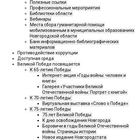
Полезные ссылки
Профессиональные мероприятия
Библиотеки области
Вебинары
Места сбора гуманитарной помощи
мобилизованным в муниципальных образованиях
Новгородской области
Банк информационно-библиографических
материалов
Противодействие коррупции
Доступная среда
Великой Победе посвящается
К 65-летию Победы
Интернет-акция «Годы войны: человек и
книга»
Галерея «Участники Великой
Отечественной войны: Портрет с книгой»
К 70-летию Победы:
Виртуальная выставка «Слово о Победе»
К 75-летию Победы
75 лет Великой Победы
К дню освобождения Новгорода
Боровичи в годы Великой Отечественной
войны. Страницы истории
Новое издание Новгородстата