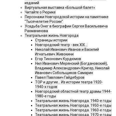
изданий
Виртуальная выставка «Большой балет»
Читайте о Рюрике
Персонажи Новгородской истории на памятнике
"Тысячелетие России"
Усадьба Онег в биографии Сергея Васильевича
Рахманинова
Театральная жизнь Новгорода
Страницы истории
Новгородский театр - век XIX…
Николай Иванович Иванов и Василий
Игнатьевич Живокини
Егор Тихонович Курдюмов
Нил Иванович Мерянский (Богдановский),
Владимир Александрович Кригер, Николай
Иванович Собольщиков-Самарин
Павел Павлович Гайдебуров
ТОР и другие… Из истории театра 1920-
1940-х годов
Новгородский областной театр драмы 1944-
1980-е годы
Театральная жизнь Новгорода. 1940-е годы
Театральная жизнь Новгорода. 1950-е годы
Театральная жизнь Новгорода. 1960-е годы
Театральная жизнь Новгорода. 1970-е годы