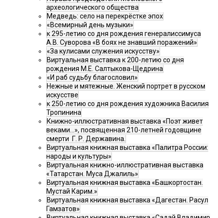
археологического общества
Медведь: село на перекрёстке эпох
«Всемирный день музыки»
к 295-летию со дня рождения генералиссимуса
А.В. Суворова «В боях не знавший поражений»
«За кулисами служения искусству»
Виртуальная выставка к 200-летию со дня
рождения М.Е. Салтыкова-Щедрина
«И раб судьбу благословил»
Нежные и мятежные. Женский портрет в русском
искусстве
к 250-летию со дня рождения художника Василия
Тропинина
Книжно-иллюстративная выставка «Поэт живет
веками…», посвященная 210-летней годовщине
смерти Г. Р. Державина.
Виртуальная книжная выставка «Палитра России:
народы и культуры»
Виртуальная книжно-иллюстративная выставка
«Татарстан. Муса Джалиль»
Виртуальная книжная выставка «Башкортостан.
Мустай Карим.»
Виртуальная книжная выставка «Дагестан. Расул
Гамзатов»
Виртуальная книжная выставка «Садай Владимир