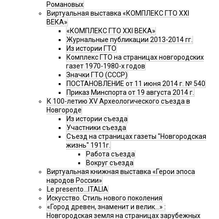
Романовых
Виртуальная выставка «КОМПЛЕКС ГТО XXI
ВЕКА»
«КОМПЛЕКС ГТО XXI ВЕКА»
Журнальные публикации 2013-2014 гг.
Из истории ГТО
Комплекс ГТО на страницах новгородских
газет 1970-1980-х годов
Значки ГТО (СССР)
ПОСТАНОВЛЕНИЕ от 11 июня 2014 г. № 540
Приказ Минспорта от 19 августа 2014 г.
К 100-летию XV Археологического съезда в
Новгороде
Из истории съезда
Участники съезда
Cъезд на страницах газеты "Новгородская
жизнь" 1911г.
Работа съезда
Вокруг съезда
Виртуальная книжная выставка «Герои эпоса
народов России»
Le presento...ITALIA
Искусство. Стиль нового поколения
«Город древен, знаменит и велик…» :
Новгородская земля на страницах зарубежных