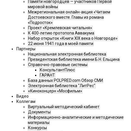
Памяти новгородцев — участников Первой
мировой войны
Межрегиональная онлайн-акция «Читаем
Достоевского вместе. Главы из романа
«Подросток»
Проект «Кремлевская читальня»
К 400-летию протопопа Аввакума
Набор открыток «Книги XIX века о Новгороде»
22 июня 1941 года в моей памяти
Партнеры
Национальная электронная библиотека
Президентская библиотека имени Б.Н. Ельцина
Справочно-правовые системы
КонсультантПлюс
ГАРАНТ
База данных POLPRED.com Обзор СМИ
Электронная библиотека "ЛитРес"
«Киноконцерн «Мосфильм»
Видео
Коллегам
Виртуальный методический кабинет
Документы
Информационно-аналитические и методические
материалы
Конкурсы