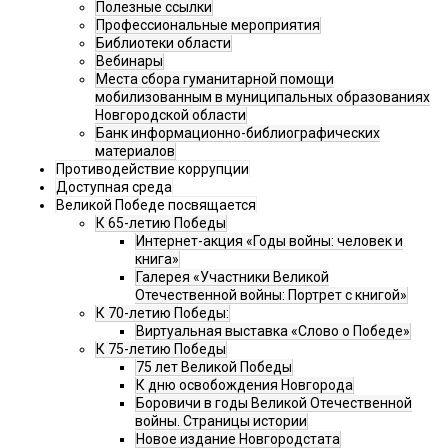
Полезные ссылки
Профессиональные мероприятия
Библиотеки области
Вебинары
Места сбора гуманитарной помощи
мобилизованным в муниципальных образованиях
Новгородской области
Банк информационно-библиографических
материалов
Противодействие коррупции
Доступная среда
Великой Победе посвящается
К 65-летию Победы
Интернет-акция «Годы войны: человек и
книга»
Галерея «Участники Великой
Отечественной войны: Портрет с книгой»
К 70-летию Победы:
Виртуальная выставка «Слово о Победе»
К 75-летию Победы
75 лет Великой Победы
К дню освобождения Новгорода
Боровичи в годы Великой Отечественной
войны. Страницы истории
Новое издание Новгородстата