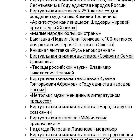
Леонтьевич» к Году единства народов России.
Виртуальная выставка к 250-летию со дня
рождения художника Василия Тропинина
«Архитектура как ландшафт. Шедевры мировой
архитектуры XX века».
«Малые народы большой страны»
Выставка «Подвиг Лёни Голикова: к 100-летию со
дня рождения Героя Советского Союза»
Книжная выставка «Русь непокоренная»
Виртуальная книжная выставка «Софрон и Семен
Даниловы»
«Творцы российской науки». Владимир
Николаевич Челомей
Виртуальная книжная выставка «Кузьма
Григорьевич Абрамов» к Году единства народов
России.
«Не только музы: женщины в литературном
процессе»
Виртуальная книжная выставка «Народы дружат
сказками»
Виртуальная выставка «МИФические
приключения»
Надежда Петровна Ламанова - модельер
Виртуальная книжная выставка «Центр духовной