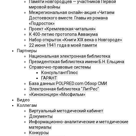
Памяти новгородцев — участников Первой
мировой войны
Межрегиональная онлайн-акция «Читаем
Достоевского вместе. Главы из романа
«Подросток»
Проект «Кремлевская читальня»
К 400-летию протопопа Аввакума
Набор открыток «Книги XIX века о Новгороде»
22 июня 1941 года в моей памяти
Партнеры
Национальная электронная библиотека
Президентская библиотека имени Б.Н. Ельцина
Справочно-правовые системы
КонсультантПлюс
ГАРАНТ
База данных POLPRED.com Обзор СМИ
Электронная библиотека "ЛитРес"
«Киноконцерн «Мосфильм»
Видео
Коллегам
Виртуальный методический кабинет
Документы
Информационно-аналитические и методические
материалы
Конкурсы