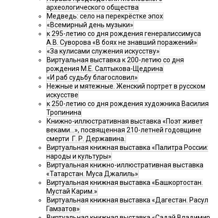
археологического общества
Медведь: село на перекрёстке эпох
«Всемирный день музыки»
к 295-летию со дня рождения генералиссимуса
А.В. Суворова «В боях не знавший поражений»
«За кулисами служения искусству»
Виртуальная выставка к 200-летию со дня
рождения М.Е. Салтыкова-Щедрина
«И раб судьбу благословил»
Нежные и мятежные. Женский портрет в русском
искусстве
к 250-летию со дня рождения художника Василия
Тропинина
Книжно-иллюстративная выставка «Поэт живет
веками…», посвященная 210-летней годовщине
смерти Г. Р. Державина.
Виртуальная книжная выставка «Палитра России:
народы и культуры»
Виртуальная книжно-иллюстративная выставка
«Татарстан. Муса Джалиль»
Виртуальная книжная выставка «Башкортостан.
Мустай Карим.»
Виртуальная книжная выставка «Дагестан. Расул
Гамзатов»
Виртуальная книжная выставка «Садай Владимир