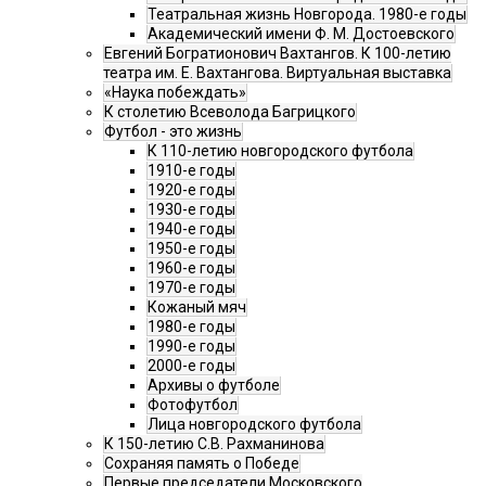
Театральная жизнь Новгорода. 1980-е годы
Академический имени Ф. М. Достоевского
Евгений Богратионович Вахтангов. К 100-летию
театра им. Е. Вахтангова. Виртуальная выставка
«Наука побеждать»
К столетию Всеволода Багрицкого
Футбол - это жизнь
К 110-летию новгородского футбола
1910-е годы
1920-е годы
1930-е годы
1940-е годы
1950-е годы
1960-е годы
1970-е годы
Кожаный мяч
1980-е годы
1990-е годы
2000-е годы
Архивы о футболе
Фотофутбол
Лица новгородского футбола
К 150-летию С.В. Рахманинова
Сохраняя память о Победе
Первые председатели Московского