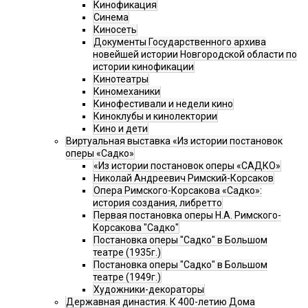
Кинофикация
Синема
Киносеть
Документы Государственного архива
новейшей истории Новгородской области по
истории кинофикации
Кинотеатры
Киномеханики
Кинофестивали и недели кино
Киноклубы и кинолектории
Кино и дети
Виртуальная выставка «Из истории постановок
оперы «Садко»
«Из истории постановок оперы «САДКО»
Николай Андреевич Римский-Корсаков
Опера Римского-Корсакова «Садко»:
история создания, либретто
Первая постановка оперы Н.А. Римского-
Корсакова "Садко"
Постановка оперы "Садко" в Большом
театре (1935г.)
Постановка оперы "Садко" в Большом
театре (1949г.)
Художники-декораторы
Державная династия. К 400-летию Дома