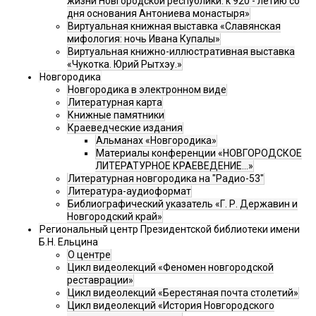
жизни Новгородской республики: к 920 - летию со
дня основания Антониева монастыря»
Виртуальная книжная выставка «Славянская
мифология: ночь Ивана Купалы»
Виртуальная книжно-иллюстративная выставка
«Чукотка. Юрий Рытхэу.»
Новгородика
Новгородика в электронном виде
Литературная карта
Книжные памятники
Краеведческие издания
Альманах «Новгородика»
Материалы конференции «НОВГОРОДСКОЕ
ЛИТЕРАТУРНОЕ КРАЕВЕДЕНИЕ...»
Литературная новгородика на "Радио-53"
Литература-аудиоформат
Библиографический указатель «Г. Р. Державин и
Новгородский край»
Региональный центр Президентской библиотеки имени
Б.Н. Ельцина
О центре
Цикл видеолекций «Феномен новгородской
реставрации»
Цикл видеолекций «Берестяная почта столетий»
Цикл видеолекций «История Новгородского