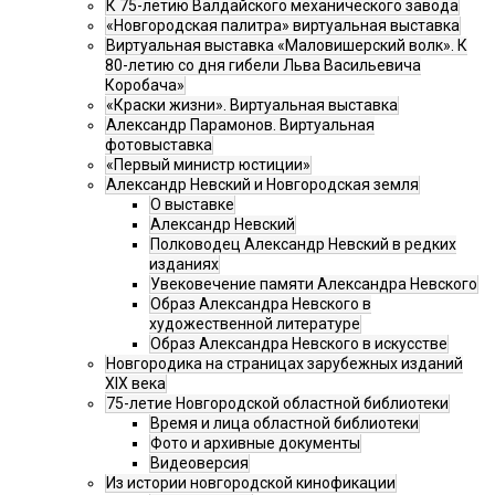
К 75-летию Валдайского механического завода
«Новгородская палитра» виртуальная выставка
Виртуальная выставка «Маловишерский волк». К
80-летию со дня гибели Льва Васильевича
Коробача»
«Краски жизни». Виртуальная выставка
Александр Парамонов. Виртуальная
фотовыставка
«Первый министр юстиции»
Александр Невский и Новгородская земля
О выставке
Александр Невский
Полководец Александр Невский в редких
изданиях
Увековечение памяти Александра Невского
Образ Александра Невского в
художественной литературе
Образ Александра Невского в искусстве
Новгородика на страницах зарубежных изданий
XIX века
75-летие Новгородской областной библиотеки
Время и лица областной библиотеки
Фото и архивные документы
Видеоверсия
Из истории новгородской кинофикации