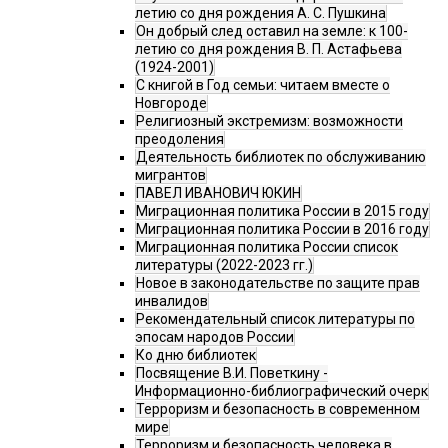
летию со дня рождения А. С. Пушкина
Он добрый след оставил на земле: к 100-
летию со дня рождения В. П. Астафьева
(1924-2001)
С книгой в Год семьи: читаем вместе о
Новгороде
Религиозный экстремизм: возможности
преодоления
Деятельность библиотек по обслуживанию
мигрантов
ПАВЕЛ ИВАНОВИЧ ЮКИН
Миграционная политика России в 2015 году
Миграционная политика России в 2016 году
Миграционная политика России список
литературы (2022-2023 гг.)
Новое в законодательстве по защите прав
инвалидов
Рекомендательный список литературы по
эпосам народов России
Ко дню библиотек
Посвящение В.И. Поветкину -
Информационно-библиографический очерк
Терроризм и безопасность в современном
мире
Терроризм и безопасность человека в