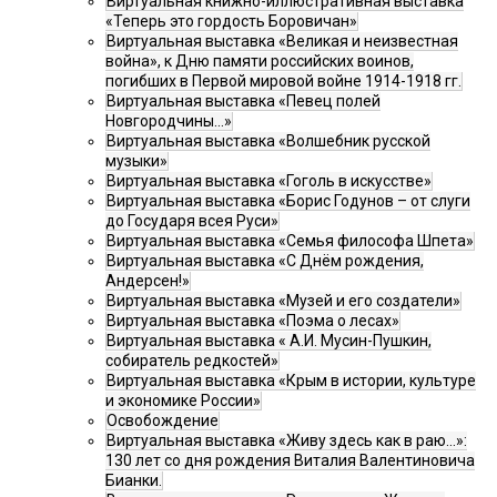
Виртуальная книжно-иллюстративная выставка
«Теперь это гордость Боровичан»
Виртуальная выставка «Великая и неизвестная
война», к Дню памяти российских воинов,
погибших в Первой мировой войне 1914-1918 гг.
Виртуальная выставка «Певец полей
Новгородчины…»
Виртуальная выставка «Волшебник русской
музыки»
Виртуальная выставка «Гоголь в искусстве»
Виртуальная выставка «Борис Годунов – от слуги
до Государя всея Руси»
Виртуальная выставка «Семья философа Шпета»
Виртуальная выставка «С Днём рождения,
Андерсен!»
Виртуальная выставка «Музей и его создатели»
Виртуальная выставка «Поэма о лесах»
Виртуальная выставка « А.И. Мусин-Пушкин,
собиратель редкостей»
Виртуальная выставка «Крым в истории, культуре
и экономике России»
Освобождение
Виртуальная выставка «Живу здесь как в раю…»:
130 лет со дня рождения Виталия Валентиновича
Бианки.