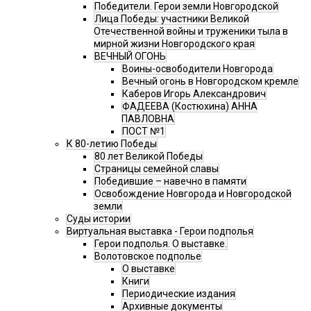
Победители. Герои земли Новгородской
Лица Победы: участники Великой
Отечественной войны и труженики тыла в
мирной жизни Новгородского края
ВЕЧНЫЙ ОГОНЬ
Воины-освободители Новгорода
Вечный огонь в Новгородском кремле
Каберов Игорь Александрович
ФАДЕЕВА (Костюхина) АННА
ПАВЛОВНА
ПОСТ №1
К 80-летию Победы
80 лет Великой Победы
Страницы семейной славы
Победившие – навечно в памяти
Освобождение Новгорода и Новгородской
земли
Суды истории
Виртуальная выставка - Герои подполья
Герои подполья. О выставке.
Волотовское подполье
О выставке
Книги
Периодические издания
Архивные документы