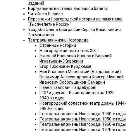
изданий
Виртуальная выставка «Большой балет»
Читайте о Рюрике
Персонажи Новгородской истории на памятнике
"Тысячелетие России"
Усадьба Онег в биографии Сергея Васильевича
Рахманинова
Театральная жизнь Новгорода
Страницы истории
Новгородский театр - век XIX…
Николай Иванович Иванов и Василий
Игнатьевич Живокини
Егор Тихонович Курдюмов
Нил Иванович Мерянский (Богдановский),
Владимир Александрович Кригер, Николай
Иванович Собольщиков-Самарин
Павел Павлович Гайдебуров
ТОР и другие… Из истории театра 1920-
1940-х годов
Новгородский областной театр драмы 1944-
1980-е годы
Театральная жизнь Новгорода. 1940-е годы
Театральная жизнь Новгорода. 1950-е годы
Театральная жизнь Новгорода. 1960-е годы
Театральная жизнь Новгорода. 1970-е годы