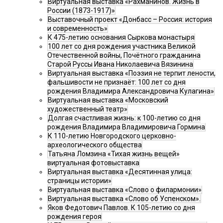
Виртуальная выставка «Рахманинов. Жизнь в
России (1873-1917)»
Выставочный проект «Донбасс – Россия: история
и современность»
К 475-летию основания Сыркова монастыря
100 лет со дня рождения участника Великой
Отечественной войны, Почётного гражданина
Старой Руссы Ивана Николаевича Вязинина
Виртуальная выставка «Поэзия не терпит лености,
фальшивости не признаёт: 100 лет со дня
рождения Владимира Александровича Кулагина»
Виртуальная выставка «Московский
художественный театр»
Долгая счастливая жизнь: к 100-летию со дня
рождения Владимира Владимировича Гормина
К 110-летию Новгородского церковно-
археологического общества
Татьяна Ломзина «Тихая жизнь вещей»
виртуальная фотовыставка
Виртуальная выставка «Десятинная улица:
страницы истории»
Виртуальная выставка «Слово о филармонии»
Виртуальная выставка «Слово об Успенском».
Яков Федотович Павлов. К 105-летию со дня
рождения героя