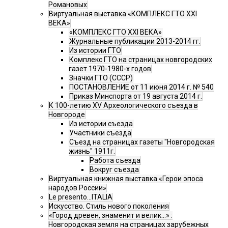
Романовых
Виртуальная выставка «КОМПЛЕКС ГТО XXI
ВЕКА»
«КОМПЛЕКС ГТО XXI ВЕКА»
Журнальные публикации 2013-2014 гг.
Из истории ГТО
Комплекс ГТО на страницах новгородских
газет 1970-1980-х годов
Значки ГТО (СССР)
ПОСТАНОВЛЕНИЕ от 11 июня 2014 г. № 540
Приказ Минспорта от 19 августа 2014 г.
К 100-летию XV Археологического съезда в
Новгороде
Из истории съезда
Участники съезда
Cъезд на страницах газеты "Новгородская
жизнь" 1911г.
Работа съезда
Вокруг съезда
Виртуальная книжная выставка «Герои эпоса
народов России»
Le presento...ITALIA
Искусство. Стиль нового поколения
«Город древен, знаменит и велик…» :
Новгородская земля на страницах зарубежных