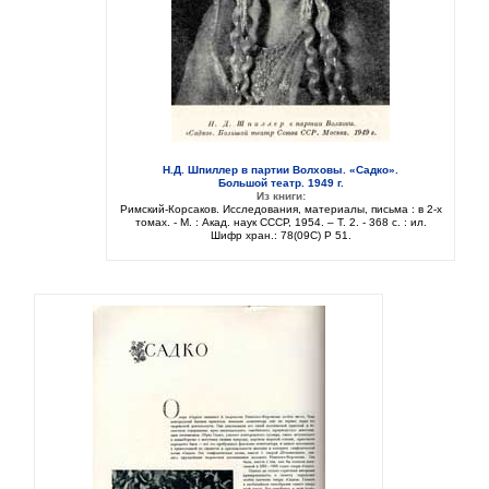
Н.Д. Шпиллер в партии Волховы. «Садко».
Большой театр. 1949 г.
Из книги:
Римский-Корсаков. Исследования, материалы, письма : в 2-х
томах. - М. : Акад. наук СССР, 1954. – Т. 2. - 368 с. : ил.
Шифр хран.: 78(09C) Р 51.