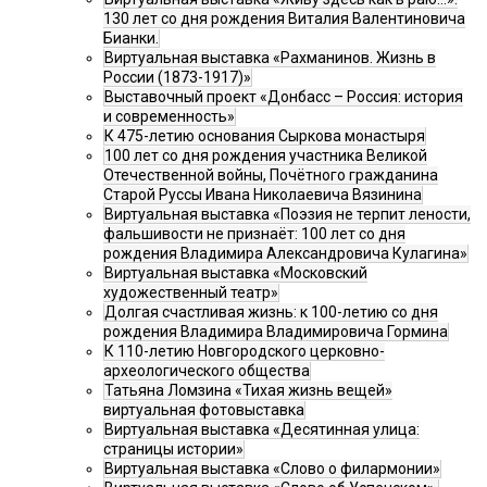
130 лет со дня рождения Виталия Валентиновича
Бианки.
Виртуальная выставка «Рахманинов. Жизнь в
России (1873-1917)»
Выставочный проект «Донбасс – Россия: история
и современность»
К 475-летию основания Сыркова монастыря
100 лет со дня рождения участника Великой
Отечественной войны, Почётного гражданина
Старой Руссы Ивана Николаевича Вязинина
Виртуальная выставка «Поэзия не терпит лености,
фальшивости не признаёт: 100 лет со дня
рождения Владимира Александровича Кулагина»
Виртуальная выставка «Московский
художественный театр»
Долгая счастливая жизнь: к 100-летию со дня
рождения Владимира Владимировича Гормина
К 110-летию Новгородского церковно-
археологического общества
Татьяна Ломзина «Тихая жизнь вещей»
виртуальная фотовыставка
Виртуальная выставка «Десятинная улица:
страницы истории»
Виртуальная выставка «Слово о филармонии»