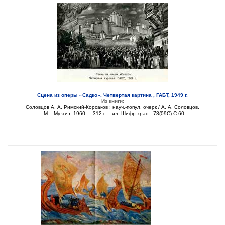
Сцена из оперы «Садко». Четвертая картина , ГАБТ, 1949 г.
Из книги:
Соловцов А. А. Римский-Корсаков : науч.-попул. очерк / А. А. Соловцов.
– М. : Музгиз, 1960. – 312 с. : ил. Шифр хран.: 78(09С) С 60.