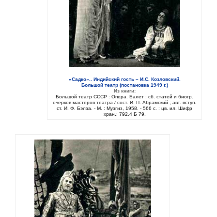
«Садко».. Индийский гость – И.С. Козловский.
Большой театр (постановка 1949 г.)
Из книги:
Большой театр СССР : Опера. Балет : сб. статей и биогр.
очерков мастеров театра / сост. И. П. Абрамский ; авт. вступ.
ст. И. Ф. Бэлза. - М. : Музгиз, 1958. - 566 с. : цв. ил. Шифр
хран.: 792.4 Б 79.