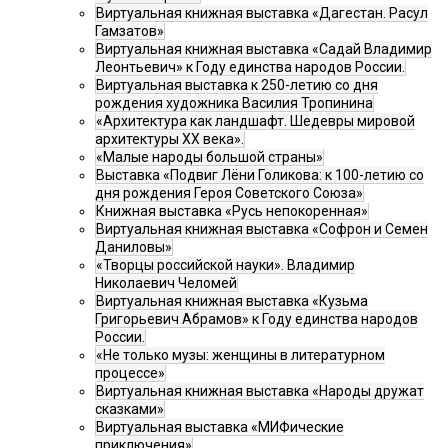
Виртуальная книжная выставка «Дагестан. Расул
Гамзатов»
Виртуальная книжная выставка «Садай Владимир
Леонтьевич» к Году единства народов России.
Виртуальная выставка к 250-летию со дня
рождения художника Василия Тропинина
«Архитектура как ландшафт. Шедевры мировой
архитектуры XX века».
«Малые народы большой страны»
Выставка «Подвиг Лёни Голикова: к 100-летию со
дня рождения Героя Советского Союза»
Книжная выставка «Русь непокоренная»
Виртуальная книжная выставка «Софрон и Семен
Даниловы»
«Творцы российской науки». Владимир
Николаевич Челомей
Виртуальная книжная выставка «Кузьма
Григорьевич Абрамов» к Году единства народов
России.
«Не только музы: женщины в литературном
процессе»
Виртуальная книжная выставка «Народы дружат
сказками»
Виртуальная выставка «МИФические
приключения»