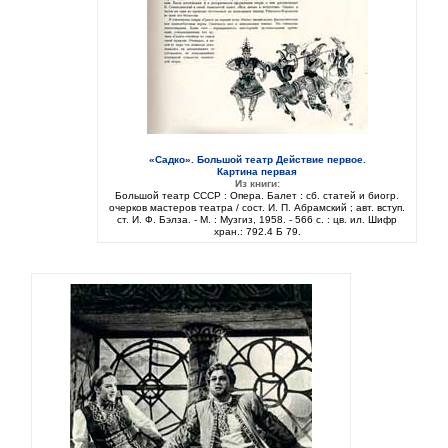
«Садко». Большой театр Действие первое.
Картина первая
Из книги:
Большой театр СССР : Опера. Балет : сб. статей и биогр.
очерков мастеров театра / сост. И. П. Абрамский ; авт. вступ.
ст. И. Ф. Бэлза. - М. : Музгиз, 1958. - 566 с. : цв. ил. Шифр
хран.: 792.4 Б 79.