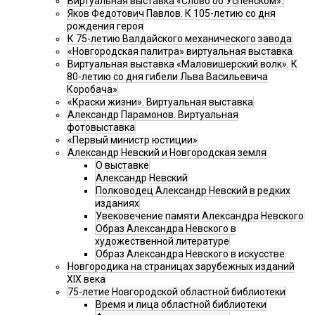
Виртуальная выставка «Слово об Успенском».
Яков Федотович Павлов. К 105-летию со дня
рождения героя
К 75-летию Валдайского механического завода
«Новгородская палитра» виртуальная выставка
Виртуальная выставка «Маловишерский волк». К
80-летию со дня гибели Льва Васильевича
Коробача»
«Краски жизни». Виртуальная выставка
Александр Парамонов. Виртуальная
фотовыставка
«Первый министр юстиции»
Александр Невский и Новгородская земля
О выставке
Александр Невский
Полководец Александр Невский в редких
изданиях
Увековечение памяти Александра Невского
Образ Александра Невского в
художественной литературе
Образ Александра Невского в искусстве
Новгородика на страницах зарубежных изданий
XIX века
75-летие Новгородской областной библиотеки
Время и лица областной библиотеки