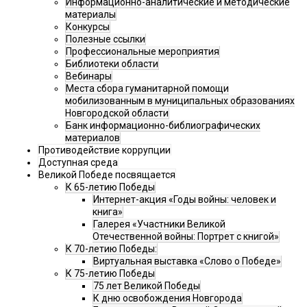
Информационно-аналитические и методические
материалы
Конкурсы
Полезные ссылки
Профессиональные мероприятия
Библиотеки области
Вебинары
Места сбора гуманитарной помощи
мобилизованным в муниципальных образованиях
Новгородской области
Банк информационно-библиографических
материалов
Противодействие коррупции
Доступная среда
Великой Победе посвящается
К 65-летию Победы
Интернет-акция «Годы войны: человек и
книга»
Галерея «Участники Великой
Отечественной войны: Портрет с книгой»
К 70-летию Победы:
Виртуальная выставка «Слово о Победе»
К 75-летию Победы
75 лет Великой Победы
К дню освобождения Новгорода