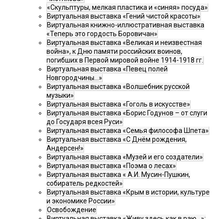
«Скульптуры, мелкая пластика и «синяя» посуда»
Виртуальная выставка «Гений чистой красоты»
Виртуальная книжно-иллюстративная выставка
«Теперь это гордость Боровичан»
Виртуальная выставка «Великая и неизвестная
война», к Дню памяти российских воинов,
погибших в Первой мировой войне 1914-1918 гг.
Виртуальная выставка «Певец полей
Новгородчины…»
Виртуальная выставка «Волшебник русской
музыки»
Виртуальная выставка «Гоголь в искусстве»
Виртуальная выставка «Борис Годунов – от слуги
до Государя всея Руси»
Виртуальная выставка «Семья философа Шпета»
Виртуальная выставка «С Днём рождения,
Андерсен!»
Виртуальная выставка «Музей и его создатели»
Виртуальная выставка «Поэма о лесах»
Виртуальная выставка « А.И. Мусин-Пушкин,
собиратель редкостей»
Виртуальная выставка «Крым в истории, культуре
и экономике России»
Освобождение
Виртуальная выставка «Живу здесь как в раю…»: