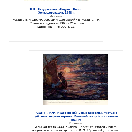
Ф.Ф. Федоровский «Садко». Финал.
Эскиз декорации. 1948 г.
Из книги:
Костина Е. Федор Федорович Федоровский / Е. Костина. - М.
: Советский художник,1960. - 242с. : ил.
Шифр хран.: 75(09C) К 72.
«Садко». Ф.Ф. Федоровский. Эскиз декорации третьего
действия, первая картина. Большой театр (к постановке
1949 г.)
Из книги:
Большой театр СССР : Опера. Балет : сб. статей и биогр.
очерков мастеров театра / сост. И. П. Абрамский ; авт. вступ.