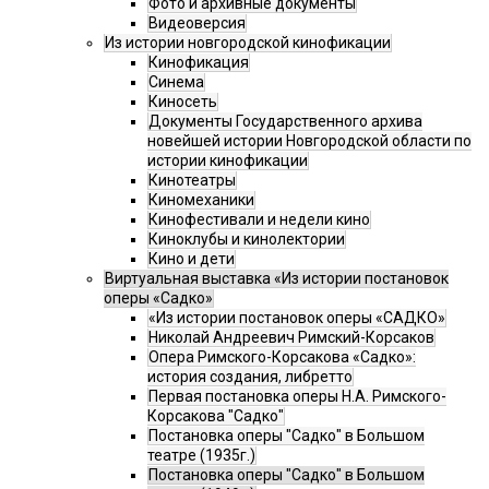
Фото и архивные документы
Видеоверсия
Из истории новгородской кинофикации
Кинофикация
Синема
Киносеть
Документы Государственного архива
новейшей истории Новгородской области по
истории кинофикации
Кинотеатры
Киномеханики
Кинофестивали и недели кино
Киноклубы и кинолектории
Кино и дети
Виртуальная выставка «Из истории постановок
оперы «Садко»
«Из истории постановок оперы «САДКО»
Николай Андреевич Римский-Корсаков
Опера Римского-Корсакова «Садко»:
история создания, либретто
Первая постановка оперы Н.А. Римского-
Корсакова "Садко"
Постановка оперы "Садко" в Большом
театре (1935г.)
Постановка оперы "Садко" в Большом