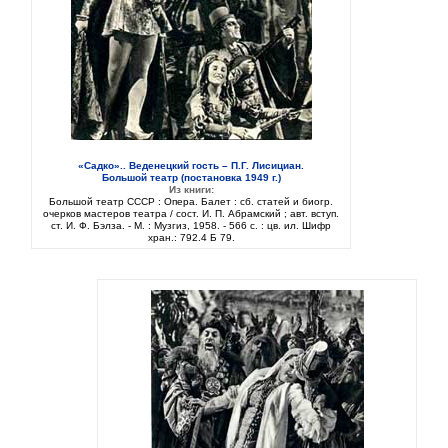
«Садко».. Веденецкий гость – П.Г. Лисициан.
Большой театр (постановка 1949 г.)
Из книги:
Большой театр СССР : Опера. Балет : сб. статей и биогр.
очерков мастеров театра / сост. И. П. Абрамский ; авт. вступ.
ст. И. Ф. Бэлза. - М. : Музгиз, 1958. - 566 с. : цв. ил. Шифр
хран.: 792.4 Б 79.