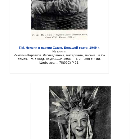
Г.М. Нэлепп в партии Садко. Большой театр. 1949 г.
Из книги:
Римский-Корсаков. Исследования, материалы, письма : в 2-х
томах. - М. : Акад. наук СССР, 1954. – Т. 2. - 368 с. : ил.
Шифр хран.: 78(09C) Р 51.