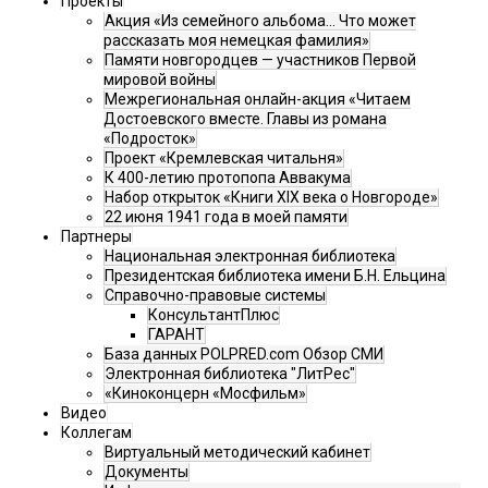
Проекты
Акция «Из семейного альбома... Что может
рассказать моя немецкая фамилия»
Памяти новгородцев — участников Первой
мировой войны
Межрегиональная онлайн-акция «Читаем
Достоевского вместе. Главы из романа
«Подросток»
Проект «Кремлевская читальня»
К 400-летию протопопа Аввакума
Набор открыток «Книги XIX века о Новгороде»
22 июня 1941 года в моей памяти
Партнеры
Национальная электронная библиотека
Президентская библиотека имени Б.Н. Ельцина
Справочно-правовые системы
КонсультантПлюс
ГАРАНТ
База данных POLPRED.com Обзор СМИ
Электронная библиотека "ЛитРес"
«Киноконцерн «Мосфильм»
Видео
Коллегам
Виртуальный методический кабинет
Документы