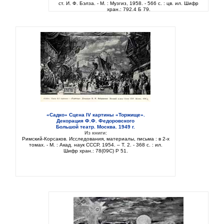
ст. И. Ф. Бэлза. - М. : Музгиз, 1958. - 566 с. : цв. ил. Шифр
хран.: 792.4 Б 79.
«Садко» Сцена IV картины «Торжище».
Декорация Ф.Ф. Федоровского
Большой театр. Москва. 1949 г.
Из книги:
Римский-Корсаков. Исследования, материалы, письма : в 2-х
томах. - М. : Акад. наук СССР, 1954. – Т. 2. - 368 с. : ил.
Шифр хран.: 78(09C) Р 51.