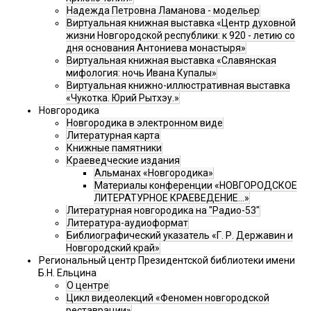
Надежда Петровна Ламанова - модельер
Виртуальная книжная выставка «Центр духовной
жизни Новгородской республики: к 920 - летию со
дня основания Антониева монастыря»
Виртуальная книжная выставка «Славянская
мифология: ночь Ивана Купалы»
Виртуальная книжно-иллюстративная выставка
«Чукотка. Юрий Рытхэу.»
Новгородика
Новгородика в электронном виде
Литературная карта
Книжные памятники
Краеведческие издания
Альманах «Новгородика»
Материалы конференции «НОВГОРОДСКОЕ
ЛИТЕРАТУРНОЕ КРАЕВЕДЕНИЕ...»
Литературная новгородика на "Радио-53"
Литература-аудиоформат
Библиографический указатель «Г. Р. Державин и
Новгородский край»
Региональный центр Президентской библиотеки имени
Б.Н. Ельцина
О центре
Цикл видеолекций «Феномен новгородской
реставрации»