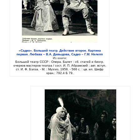
«Садко». Большой театр. Действие второе. Картина
первая. Любава – В.А. Давыдова, Садко – Г.М. Нэлепп
Из книги:
Большой театр СССР : Опера. Балет : сб. статей и биогр.
очерков мастеров театра / сост. И. П. Абрамский ; авт. вступ.
ст. И. Ф. Бэлза. - М. : Музгиз, 1958. - 566 с. : цв. ил. Шифр
хран.: 792.4 Б 79.