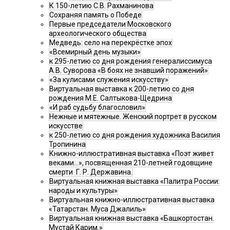
К 150-летию С.В. Рахманинова
Сохраняя память о Победе
Первые председатели Московского
археологического общества
Медведь: село на перекрёстке эпох
«Всемирный день музыки»
к 295-летию со дня рождения генералиссимуса
А.В. Суворова «В боях не знавший поражений»
«За кулисами служения искусству»
Виртуальная выставка к 200-летию со дня
рождения М.Е. Салтыкова-Щедрина
«И раб судьбу благословил»
Нежные и мятежные. Женский портрет в русском
искусстве
к 250-летию со дня рождения художника Василия
Тропинина
Книжно-иллюстративная выставка «Поэт живет
веками…», посвященная 210-летней годовщине
смерти Г. Р. Державина.
Виртуальная книжная выставка «Палитра России:
народы и культуры»
Виртуальная книжно-иллюстративная выставка
«Татарстан. Муса Джалиль»
Виртуальная книжная выставка «Башкортостан.
Мустай Карим.»