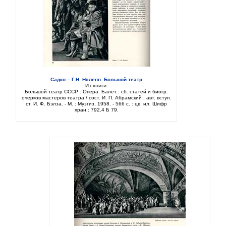
Садко – Г.Н. Нэлепп. Большой театр
Из книги:
Большой театр СССР : Опера. Балет : сб. статей и биогр.
очерков мастеров театра / сост. И. П. Абрамский ; авт. вступ.
ст. И. Ф. Бэлза. - М. : Музгиз, 1958. - 566 с. : цв. ил. Шифр
хран.: 792.4 Б 79.