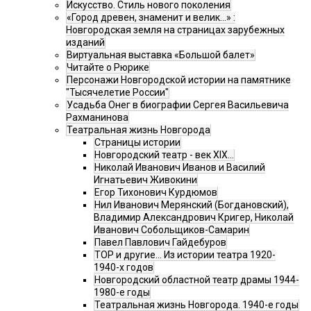
Искусство. Стиль нового поколения
«Город древен, знаменит и велик…» :
Новгородская земля на страницах зарубежных
изданий
Виртуальная выставка «Большой балет»
Читайте о Рюрике
Персонажи Новгородской истории на памятнике
"Тысячелетие России"
Усадьба Онег в биографии Сергея Васильевича
Рахманинова
Театральная жизнь Новгорода
Страницы истории
Новгородский театр - век XIX…
Николай Иванович Иванов и Василий
Игнатьевич Живокини
Егор Тихонович Курдюмов
Нил Иванович Мерянский (Богдановский),
Владимир Александрович Кригер, Николай
Иванович Собольщиков-Самарин
Павел Павлович Гайдебуров
ТОР и другие… Из истории театра 1920-
1940-х годов
Новгородский областной театр драмы 1944-
1980-е годы
Театральная жизнь Новгорода. 1940-е годы