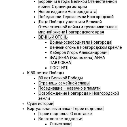
Боровичи в годы Великой Отечественной
войны. Страницы истории
Новое издание Новгородстата
Победители. Герои земли Новгородской
Лица Победы: участники Великой
Отечественной войны и труженики тыла в
мирной жизни Новгородского края
ВЕЧНЫЙ ОГОНЬ
Воины-освободители Новгорода
Вечный огонь в Новгородском кремле
Каберов Игорь Александрович
ФАДЕЕВА (Костюхина) АННА
ПАВЛОВНА
ПОСТ №1
К 80-летию Победы
80 лет Великой Победы
Страницы семейной славы
Победившие – навечно в памяти
Освобождение Новгорода и Новгородской
земли
Суды истории
Виртуальная выставка - Герои подполья
Герои подполья. О выставке.
Волотовское подполье
О выставке