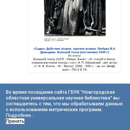
«Садко».Действие второе, картина вторая. Любава В.А.
Давыдова. Большой театр (постановка 1949 г.)
Из книги:
Большой театр СССР : Опера. Балет : сб. статей и биогр.
очерков мастеров театра / сост. И. П. Абрамский ; авт. вступ.
ст. И. Ф. Бэлза. - М. : Музгиз, 1958. - 566 с. : цв. ил. Шифр
хран.: 792.4 Б 79.
Во время посещения сайта ГБУК "Новгородская
областная универсальная научная библиотека" вы
соглашаетесь с тем, что мы обрабатываем данные
с использованием метрических программ.
Подробнее...
Принять