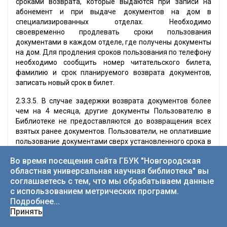
сроками возврата, которые выдаются при записи на
абонемент и при выдаче документов на дом в
специализированных отделах. Необходимо
своевременно продлевать сроки пользования
документами в каждом отделе, где получены документы
на дом. Для продления сроков пользования по телефону
необходимо сообщить номер читательского билета,
фамилию и срок планируемого возврата документов,
записать новый срок в билет.
2.3.3.5. В случае задержки возврата документов более
чем на 4 месяца, другие документы Пользователю в
Библиотеке не предоставляются до возвращения всех
взятых ранее документов. Пользователи, не оплатившие
пользование документами сверх установленного срока в
течение 3-х месяцев со дня начисления платежей, могут
Во время посещения сайта ГБУК "Новгородская
пользоваться только читальными залами Библиотеки.
областная универсальная научная библиотека" вы
3. Права и обязанности
соглашаетесь с тем, что мы обрабатываем данные
с использованием метрических программ.
пользователей
Подробнее...
Принять
3.1.
Пользователи библиотеки имеют право: