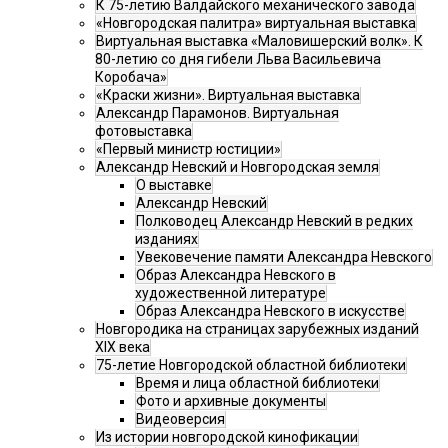
К 75-летию Валдайского механического завода
«Новгородская палитра» виртуальная выставка
Виртуальная выставка «Маловишерский волк». К
80-летию со дня гибели Льва Васильевича
Коробача»
«Краски жизни». Виртуальная выставка
Александр Парамонов. Виртуальная
фотовыставка
«Первый министр юстиции»
Александр Невский и Новгородская земля
О выставке
Александр Невский
Полководец Александр Невский в редких
изданиях
Увековечение памяти Александра Невского
Образ Александра Невского в
художественной литературе
Образ Александра Невского в искусстве
Новгородика на страницах зарубежных изданий
XIX века
75-летие Новгородской областной библиотеки
Время и лица областной библиотеки
Фото и архивные документы
Видеоверсия
Из истории новгородской кинофикации