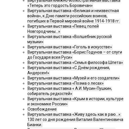
Виртуальная книжно-иллюстративная выставка
«Теперь это гордость Боровичан»
Виртуальная выставка «Великая и неизвестная
война», к Дню памяти российских воинов,
погибших в Первой мировой войне 1914-1918 гг.
Виртуальная выставка «Певец полей
Новгородчины…»
Виртуальная выставка «Волшебник русской
музыки»
Виртуальная выставка «Гоголь в искусстве»
Виртуальная выставка «Борис Годунов – от слуги
до Государя всея Руси»
Виртуальная выставка «Семья философа Шпета»
Виртуальная выставка «С Днём рождения,
Андерсен!»
Виртуальная выставка «Музей и его создатели»
Виртуальная выставка «Поэма о лесах»
Виртуальная выставка « А.И. Мусин-Пушкин,
собиратель редкостей»
Виртуальная выставка «Крым в истории, культуре
и экономике России»
Освобождение
Виртуальная выставка «Живу здесь как в раю…»:
130 лет со дня рождения Виталия Валентиновича
Бианки.