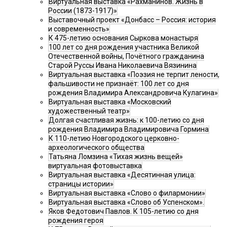
Виртуальная выставка «Рахманинов. Жизнь в
России (1873-1917)»
Выставочный проект «Донбасс – Россия: история
и современность»
К 475-летию основания Сыркова монастыря
100 лет со дня рождения участника Великой
Отечественной войны, Почётного гражданина
Старой Руссы Ивана Николаевича Вязинина
Виртуальная выставка «Поэзия не терпит лености,
фальшивости не признаёт: 100 лет со дня
рождения Владимира Александровича Кулагина»
Виртуальная выставка «Московский
художественный театр»
Долгая счастливая жизнь: к 100-летию со дня
рождения Владимира Владимировича Гормина
К 110-летию Новгородского церковно-
археологического общества
Татьяна Ломзина «Тихая жизнь вещей»
виртуальная фотовыставка
Виртуальная выставка «Десятинная улица:
страницы истории»
Виртуальная выставка «Слово о филармонии»
Виртуальная выставка «Слово об Успенском».
Яков Федотович Павлов. К 105-летию со дня
рождения героя