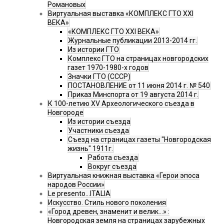
Романовых
Виртуальная выставка «КОМПЛЕКС ГТО XXI
ВЕКА»
«КОМПЛЕКС ГТО XXI ВЕКА»
Журнальные публикации 2013-2014 гг.
Из истории ГТО
Комплекс ГТО на страницах новгородских
газет 1970-1980-х годов
Значки ГТО (СССР)
ПОСТАНОВЛЕНИЕ от 11 июня 2014 г. № 540
Приказ Минспорта от 19 августа 2014 г.
К 100-летию XV Археологического съезда в
Новгороде
Из истории съезда
Участники съезда
Cъезд на страницах газеты "Новгородская
жизнь" 1911г.
Работа съезда
Вокруг съезда
Виртуальная книжная выставка «Герои эпоса
народов России»
Le presento...ITALIA
Искусство. Стиль нового поколения
«Город древен, знаменит и велик…» :
Новгородская земля на страницах зарубежных