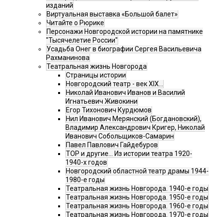
изданий
Виртуальная выставка «Большой балет»
Читайте о Рюрике
Персонажи Новгородской истории на памятнике
"Тысячелетие России"
Усадьба Онег в биографии Сергея Васильевича
Рахманинова
Театральная жизнь Новгорода
Страницы истории
Новгородский театр - век XIX…
Николай Иванович Иванов и Василий
Игнатьевич Живокини
Егор Тихонович Курдюмов
Нил Иванович Мерянский (Богдановский),
Владимир Александрович Кригер, Николай
Иванович Собольщиков-Самарин
Павел Павлович Гайдебуров
ТОР и другие… Из истории театра 1920-
1940-х годов
Новгородский областной театр драмы 1944-
1980-е годы
Театральная жизнь Новгорода. 1940-е годы
Театральная жизнь Новгорода. 1950-е годы
Театральная жизнь Новгорода. 1960-е годы
Театральная жизнь Новгорода. 1970-е годы