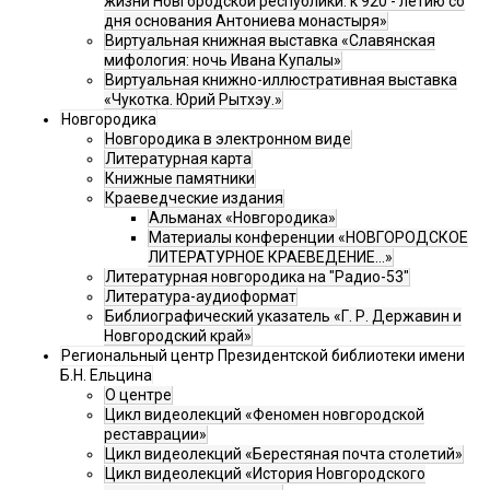
жизни Новгородской республики: к 920 - летию со
дня основания Антониева монастыря»
Виртуальная книжная выставка «Славянская
мифология: ночь Ивана Купалы»
Виртуальная книжно-иллюстративная выставка
«Чукотка. Юрий Рытхэу.»
Новгородика
Новгородика в электронном виде
Литературная карта
Книжные памятники
Краеведческие издания
Альманах «Новгородика»
Материалы конференции «НОВГОРОДСКОЕ
ЛИТЕРАТУРНОЕ КРАЕВЕДЕНИЕ...»
Литературная новгородика на "Радио-53"
Литература-аудиоформат
Библиографический указатель «Г. Р. Державин и
Новгородский край»
Региональный центр Президентской библиотеки имени
Б.Н. Ельцина
О центре
Цикл видеолекций «Феномен новгородской
реставрации»
Цикл видеолекций «Берестяная почта столетий»
Цикл видеолекций «История Новгородского