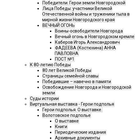
Победители. Герои земли Новгородской
Лица Победы: участники Великой
Отечественной войны и труженики тыла в
мирной жизни Новгородского края
ВЕЧНЫЙ ОГОНЬ
Воины-освободители Новгорода
Вечный огонь в Новгородском кремле
Каберов Игорь Александрович
ФАДЕЕВА (Костюхина) АННА
ПАВЛОВНА
ПОСТ №1
К 80-летию Победы
80 лет Великой Победы
Страницы семейной славы
Победившие – навечно в памяти
Освобождение Новгорода и Новгородской
земли
Суды истории
Виртуальная выставка - Герои подполья
Герои подполья. О выставке.
Волотовское подполье
О выставке
Книги
Периодические издания
Архивные документы