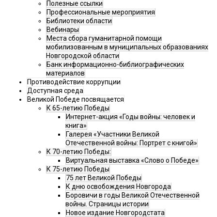
Полезные ссылки
Профессиональные мероприятия
Библиотеки области
Вебинары
Места сбора гуманитарной помощи
мобилизованным в муниципальных образованиях
Новгородской области
Банк информационно-библиографических
материалов
Противодействие коррупции
Доступная среда
Великой Победе посвящается
К 65-летию Победы
Интернет-акция «Годы войны: человек и
книга»
Галерея «Участники Великой
Отечественной войны: Портрет с книгой»
К 70-летию Победы:
Виртуальная выставка «Слово о Победе»
К 75-летию Победы
75 лет Великой Победы
К дню освобождения Новгорода
Боровичи в годы Великой Отечественной
войны. Страницы истории
Новое издание Новгородстата