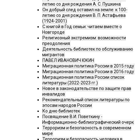
летию со дня рождения А. С. Пушкина
Он добрый след оставил на земле: к 100-
летию со дня рождения В. П. Астафьева
(1924-2001)
С книгой в Год семьи: читаем вместе о
Новгороде
Религиозный экстремизм: возможности
преодоления
Деятельность библиотек по обслуживанию
мигрантов
ПАВЕЛ ИВАНОВИЧ ЮКИН
Миграционная политика России в 2015 году
Миграционная политика России в 2016 году
Миграционная политика России список
литературы (2022-2023 гг.)
Новое в законодательстве по защите прав
инвалидов
Рекомендательный список литературы по
эпосам народов России
Ко дню библиотек
Посвящение В.И. Поветкину -
Информационно-библиографический очерк
Терроризм и безопасность в современном
мире
Терроризм и безопасность человека в