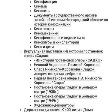
Кинофикация
Синема
Киносеть
Документы Государственного архива
новейшей истории Новгородской области по
истории кинофикации
Кинотеатры
Киномеханики
Кинофестивали и недели кино
Киноклубы и кинолектории
Кино и дети
Виртуальная выставка «Из истории постановок
оперы «Садко»
«Из истории постановок оперы «САДКО»
Николай Андреевич Римский-Корсаков
Опера Римского-Корсакова «Садко»:
история создания, либретто
Первая постановка оперы Н.А. Римского-
Корсакова "Садко"
Постановка оперы "Садко" в Большом
театре (1935г.)
Постановка оперы "Садко" в Большом
театре (1949г.)
Художники-декораторы
Державная династия. К 400-летию Дома