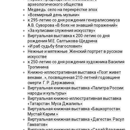
археологического общества
Медведь: село на перекрёстке эпох
«Всемирный день музыки»
к 295-летию со дня рождения генералиссимуса
А.В. Суворова «В боях не знавший поражений»
«За кулисами служения искусству»
Виртуальная выставка к 200-летию со дня
рождения М.Е. Салтыкова-Щедрина
«И раб судьбу благословил»
Нежные и мятежные. Женский портрет в русском
искусстве
к 250-летию со дня рождения художника Василия
Тропинина
Книжно-иллюстративная выставка «Поэт живет
веками…», посвященная 210-летней годовщине
смерти Г. Р. Державина.
Виртуальная книжная выставка «Палитра России:
народы и культуры»
Виртуальная книжно-иллюстративная выставка
«Татарстан. Муса Джалиль»
Виртуальная книжная выставка «Башкортостан.
Мустай Карим.»
Виртуальная книжная выставка «Дагестан. Расул
Гамзатов»
Виртуальная книжная выставка «Садай Владимир