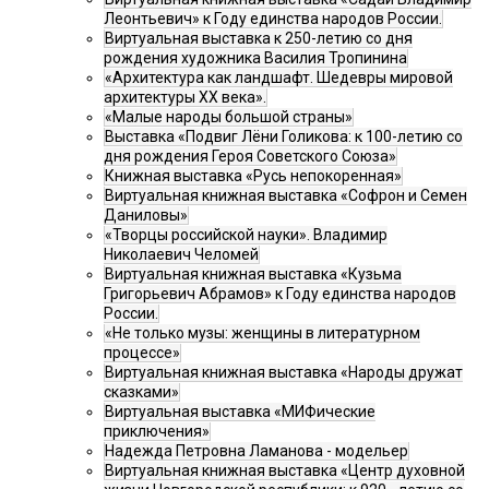
Леонтьевич» к Году единства народов России.
Виртуальная выставка к 250-летию со дня
рождения художника Василия Тропинина
«Архитектура как ландшафт. Шедевры мировой
архитектуры XX века».
«Малые народы большой страны»
Выставка «Подвиг Лёни Голикова: к 100-летию со
дня рождения Героя Советского Союза»
Книжная выставка «Русь непокоренная»
Виртуальная книжная выставка «Софрон и Семен
Даниловы»
«Творцы российской науки». Владимир
Николаевич Челомей
Виртуальная книжная выставка «Кузьма
Григорьевич Абрамов» к Году единства народов
России.
«Не только музы: женщины в литературном
процессе»
Виртуальная книжная выставка «Народы дружат
сказками»
Виртуальная выставка «МИФические
приключения»
Надежда Петровна Ламанова - модельер
Виртуальная книжная выставка «Центр духовной