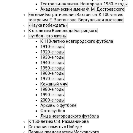
Театральная жизнь Новгорода. 1980-е годы
Академический имени Ф. М. Достоевского
Евгений Богратионович Вахтангов. К 100-летию
театра им. Е. Вахтангова. Виртуальная выставка
«Наука побеждать»
К столетию Всеволода Багрицкого
Футбол - это жизнь
К 110-летию новгородского футбола
1910-е годы
1920-е годы
1930-е годы
1940-е годы
1950-е годы
1960-е годы
1970-е годы
Кожаный мяч
1980-е годы
1990-е годы
2000-е годы
Архивы о футболе
Фотофутбол
Лица новгородского футбола
К 150-летию С.В. Рахманинова
Сохраняя память о Победе
Первые председатели Московского