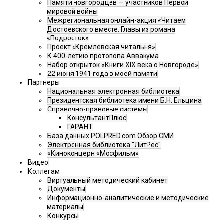
Памяти новгородцев — участников Первой
мировой войны
Межрегиональная онлайн-акция «Читаем
Достоевского вместе. Главы из романа
«Подросток»
Проект «Кремлевская читальня»
К 400-летию протопопа Аввакума
Набор открыток «Книги XIX века о Новгороде»
22 июня 1941 года в моей памяти
Партнеры
Национальная электронная библиотека
Президентская библиотека имени Б.Н. Ельцина
Справочно-правовые системы
КонсультантПлюс
ГАРАНТ
База данных POLPRED.com Обзор СМИ
Электронная библиотека "ЛитРес"
«Киноконцерн «Мосфильм»
Видео
Коллегам
Виртуальный методический кабинет
Документы
Информационно-аналитические и методические
материалы
Конкурсы