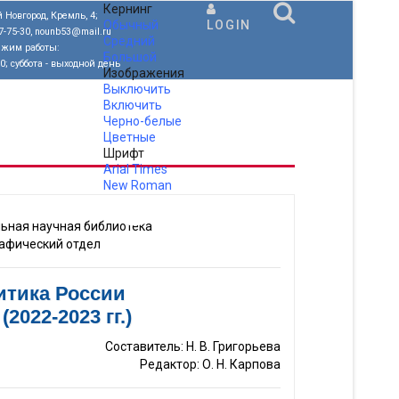
Кернинг
 Новгород, Кремль, 4;
Обычный
LOGIN
77-75-30, nounb53@mail.ru
Средний
ежим работы:
Большой
00; суббота - выходной день
Изображения
Выключить
Включить
Черно-белые
Цветные
Шрифт
Arial
Times
New Roman
.
ьная научная библиотека
афический отдел
итика России
2022-2023 гг.)
Составитель: Н. В. Григорьева
Редактор: О. Н. Карпова