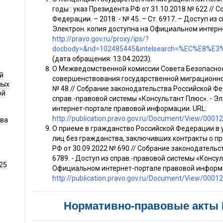
годы : указ Президента РФ от 31.10.2018 № 622 //
Федерации. – 2018. - № 45. – Ст. 6917. – Доступ из
Электрон. копия доступна на Официальном интерн
http://pravo.gov.ru/proxy/ips/?
docbody=&nd=102485445&intelsearch=%EC%E8%E3%
(дата обращения: 13.04.2023).
О Межведомственной комиссии Совета Безопаснос
й
совершенствования государственной миграционной 
ных
№ 48 // Собрание законодательства Российской Федер
ой
справ.-правовой системы «Консультант Плюс». - Э
интернет-портале правовой информации. URL:
http://publication.pravo.gov.ru/Document/View/000
ава
О приеме в гражданство Российской Федерации в
лиц без гражданства, заключивших контракты о п
РФ от 30.09.2022 № 690 // Собрание законодательст
6789. - Доступ из справ.-правовой системы «Консул
25
Официальном интернет-портале правовой информа
http://publication.pravo.gov.ru/Document/View/000
Нормативно-правовые акты 