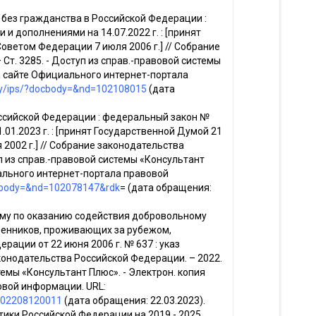
 без гражданства в Российской Федерации :
и дополнениями на 14.07.2022 г. : [принят
Советом Федерации 7 июля 2006 г.] // Собрание
Ст. 3285. - Доступ из справ.-правовой системы
на сайте Официального интернет-портала
oxy/ips/?docbody=&nd=102108015
(дата
ссийской Федерации : федеральный закон №
.01.2023 г. : [принят Государственной Думой 21
 2002 г.] // Собрание законодательства
туп из справ.-правовой системы «Консультант
иального интернет-портала правовой
docbody=&nd=102078147&rdk
= (дата обращения:
мму по оказанию содействия добровольному
енников, проживающих за рубежом,
ации от 22 июня 2006 г. № 637 : указ
аконодательства Российской Федерации. – 2022.
стемы «Консультант Плюс». - Электрон. копия
овой информации. URL:
1202208120011
(дата обращения: 22.03.2023).
ики Российской Федерации на 2019 - 2025