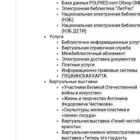
База данных POLPRED.com Обзор СМ
Электронная библиотека "ЛитРес"
Национальная электронная библиот
(НЭБ)
Национальная электронная библиот
(НЭБ.ДЕТИ)
Услуги
Библиотечно-информационные услу
Виртуальная справочная служба
Межбиблиотечный абонемент
Электронная доставка документов
Платные услуги
Информационно-правовые системы
ПУШКИНСКАЯ КАРТА
Виртуальные выставки
«Участники Великой Отечественной
войны в искусстве»
«Жизнь и творчество Антонина
Федоровича Чистякова»
«Скульптуры, мелкая пластика и
«синяя» посуда»
Виртуальная выставка «Гений чистой
красоты»
Виртуальная книжно-иллюстративна
выставка «Теперь это гордость