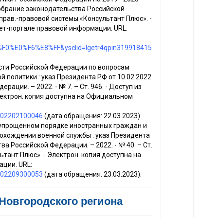
 Собрание законодательства Российской
 справ.-правовой системы «Консультант Плюс». -
ет-портале правовой информации. URL:
F0%E0%F6%E8%FF&ysclid=lgetr4qpin319918415
ти Российской Федерации по вопросам
политики : указ Президента РФ от 10.02.2022
ации. – 2022. - № 7. – Ст. 946. - Доступ из
лектрон. копия доступна на Официальном
1202202100046
(дата обращения: 22.03.2023).
 упрощенном порядке иностранных граждан и
рохождении военной службы : указ Президента
ва Российской Федерации. – 2022. - № 40. – Ст.
ьтант Плюс». - Электрон. копия доступна на
ции. URL:
1202209300053
(дата обращения: 23.03.2023).
Новгородского региона