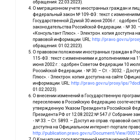
обращения: 22.03.2023).
О миграционном учете иностранных граждан и лиц
федеральный закон № 109-ФЗ : текст с изменениями 
Государственной Думой 30 июня 2006 г. : одобрен 
законодательства Российской Федерации. - № 30. – 
«Консультант Плюс». - Электрон. копия доступна 
правовой информации. URL:
http://pravo.gov.ru/pr
обращения: 01.02.2023).
О правовом положении иностранных граждан в Ро
115-ФЗ : текст с изменениями и дополнениями на 11
июня 2002 г. : одобрен Советом Федерации 10 июля
Российской Федерации. - № 30. – Ст. - 3032. - Дос
Плюс». - Электрон. копия доступна на сайте Офиц
информации. URL:
http://pravo.gov.ru/proxy/ips/?
01.02.2023).
О внесении изменений в Государственную програ
переселению в Российскую Федерацию соотечеств
утвержденную Указом Президента Российской Федер
Президента РФ от 12.08.2022 № 547 // Собрание з
- № 33. – Ст. 5893. – Доступ из справ.-правовой си
доступна на Официальном интернет-портале прав
http://publication.pravo.gov.ru/Document/View/000
О Концепции государственной миграционной полит