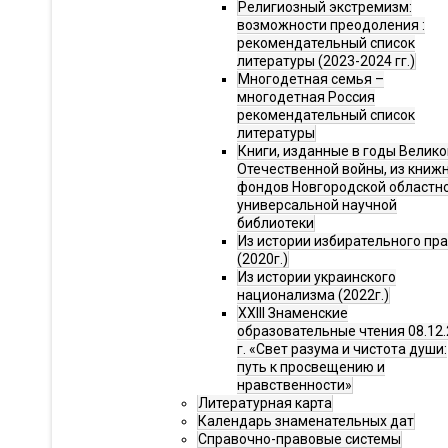
Религиозный экстремизм:
возможности преодоления :
рекомендательный список
литературы (2023-2024 гг.)
Многодетная семья –
многодетная Россия
рекомендательный список
литературы
Книги, изданные в годы Велико
Отечественной войны, из книж
фондов Новгородской областн
универсальной научной
библиотеки
Из истории избирательного пр
(2020г.)
Из истории украинского
национализма (2022г.)
XXIII Знаменские
образовательные чтения 08.12.
г. «Свет разума и чистота души:
путь к просвещению и
нравственности»
Литературная карта
Календарь знаменательных дат
Справочно-правовые системы