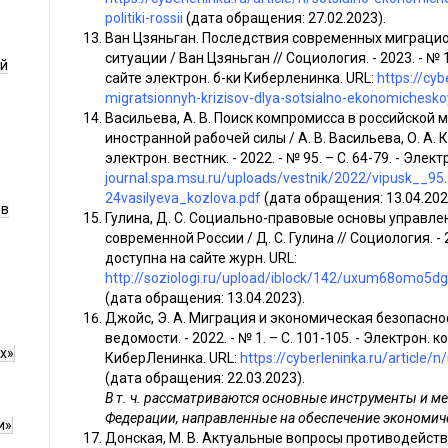
politiki-rossii
(дата обращения: 27.02.2023).
Ван Цзяньган. Последствия современных миграци
ситуации / Ван Цзяньган // Социология. - 2023. - № 1
ой
сайте электрон. б-ки Киберленинка. URL:
https://cy
migratsionnyh-krizisov-dlya-sotsialno-ekonomicheskoy
Васильева, А. В. Поиск компромисса в российской
иностранной рабочей силы / А. В. Васильева, О. А. 
электрон. вестник. - 2022. - № 95. – С. 64-79. - Эле
journal.spa.msu.ru/uploads/vestnik/2022/vipusk__95.
24vasilyeva_kozlova.pdf
(дата обращения: 13.04.202
ов
Гулина, Д. С. Социально-правовые основы управл
современной России / Д. С. Гулина // Социология. - 2
доступна на сайте журн. URL:
http://soziologi.ru/upload/iblock/142/uxum
(дата обращения: 13.04.2023).
Джойс, Э. А. Миграция и экономическая безопасност
ведомости. - 2022. - № 1. – С. 101-105. - Электрон. 
х»
КиберЛенинка. URL:
https://cyberleninka.ru/article
(дата обращения: 22.03.2023).
В т. ч. рассматриваются основные инструменты и 
Федерации, направленные на обеспечение экономиче
и»
Донская, М. В. Актуальные вопросы противодейст