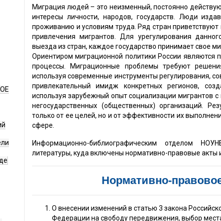
Миграция людей – это неизменный, постоянно действу
интересы личности, народов, государств. Люди изд
проживанию и условиям труда. Ряд стран приветствуют 
привлечения мигрантов. Для урегулирования данног
выезда из стран, каждое государство принимает свое м
Ориентиром миграционной политики России являются 
процессы. Миграционные проблемы требуют решения
используя современные инструменты регулирования, со
привлекательный имидж конкретных регионов, соз
НОЕ
используя зарубежный опыт социализации мигрантов с
негосударственных (общественных) организаций. Ре
только от ее целей, но и от эффективности их выполнен
ий
сфере.
ели
Информационно-библиографическим отделом НОУН
литературы, куда включены нормативно-правовые акты и 
де
Нормативно-правовое
О внесении изменений в статью 3 закона Российс
Федерации на свободу передвижения, выбор мест