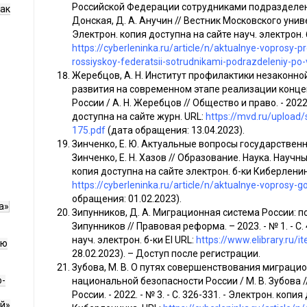
Российской Федерации сотрудниками подразделени
как
Донская, Д. А. Анучин // Вестник Московского универ
Электрон. копия доступна на сайте науч. электрон.
https://cyberleninka.ru/article/n/aktualnye-voprosy-pr
rossiyskoy-federatsii-sotrudnikami-podrazdeleniy-p
Жеребцов, А. Н. Институт профилактики незаконно
развития на современном этапе реализации конц
России / А. Н. Жеребцов // Общество и право. - 2022. 
доступна на сайте журн. URL:
https://mvd.ru/upload
175.pdf
(дата обращения: 13.04.2023).
Зинченко, Е. Ю. Актуальные вопросы государственн
Зинченко, Е. Н. Хазов // Образование. Наука. Научные 
копия доступна на сайте электрон. б-ки Киберленин
https://cyberleninka.ru/article/n/aktualnye-voprosy-g
обращения: 01.02.2023).
а»
Зипунников, Д. А. Миграционная система России: по
Зипунников // Правовая реформа. – 2023. - № 1. - С.
науч. электрон. б-ки El URL:
https://www.elibrary.ru/
ию
28.02.2023). – Доступ после регистрации.
Зубова, М. В. О путях совершенствования миграцио
о-
национальной безопасности России / М. В. Зубова
России. - 2022. - № 3. - С. 326-331. - Электрон. копи
й»