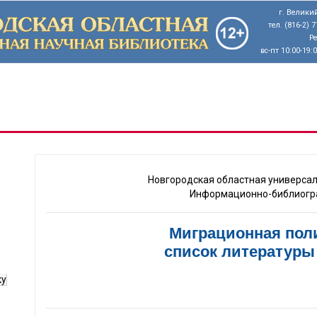
г. Великий
тел. (816-2) 
Р
вс-пт 10:00-19:
Новгородская областная универсал
Информационно-библиогр
Миграционная пол
список литературы (
ку