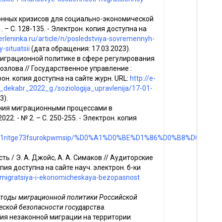
онных кризисов для социально-экономической
. – С. 128-135. - Электрон. копия доступна на
berleninka.ru/article/n/posledstviya-sovremennyh-
-situatsii
(дата обращения: 17.03.2023).
 миграционной политике в сфере регулирования
Козлова // Государственное управление :
ктрон. копия доступна на сайте журн. URL:
http://e-
_dekabr_2022_g./soziologija_upravlenija/17-01-
3).
ения миграционными процессами в
022. - № 2. – С. 250-255. - Электрон. копия
68omo5dg1ritge73fsurokpwmsip/%D0%A1%D0%BE%D1%86%D0%B8%D
ь / Э. А. Джойс, А. А. Симаков // Аудиторские
копия доступна на сайте науч. электрон. б-ки
/n/migratsiya-i-ekonomicheskaya-bezopasnost
методы миграционной политики Российской
ской безопасности государства.
вия незаконной миграции на территории