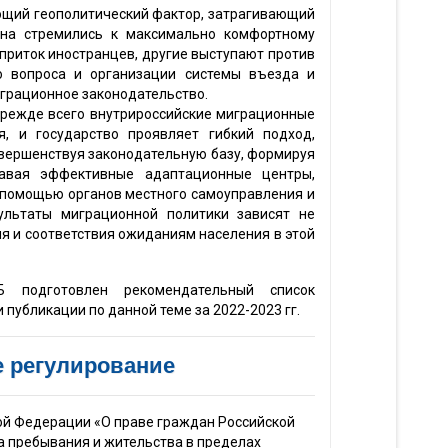
ющий геополитический фактор, затрагивающий
авна стремились к максимально комфортному
приток иностранцев, другие выступают против
о вопроса и организации системы въезда и
играционное законодательство.
прежде всего внутрироссийские миграционные
, и государство проявляет гибкий подход,
вершенствуя законодательную базу, формируя
давая эффективные адаптационные центры,
 помощью органов местного самоуправления и
зультаты миграционной политики зависят не
ия и соответствия ожиданиям населения в этой
Б подготовлен рекомендательный список
публикации по данной теме за 2022-2023 гг.
 регулирование
кой Федерации «О праве граждан Российской
а пребывания и жительства в пределах