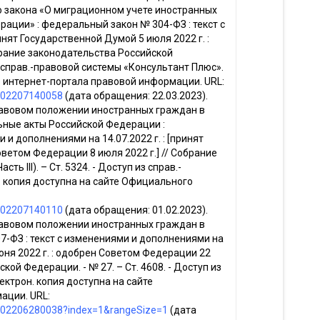
 закона «О миграционном учете иностранных
рации» : федеральный закон № 304-ФЗ : текст с
инят Государственной Думой 5 июля 2022 г. :
брание законодательства Российской
 из справ.-правовой системы «Консультант Плюс».
о интернет-портала правовой информации. URL:
1202207140058
(дата обращения: 22.03.2023).
равовом положении иностранных граждан в
ные акты Российской Федерации :
и дополнениями на 14.07.2022 г. : [принят
оветом Федерации 8 июля 2022 г.] // Собрание
ь III). – Ст. 5324. - Доступ из справ.-
. копия доступна на сайте Официального
1202207140110
(дата обращения: 01.02.2023).
равовом положении иностранных граждан в
-ФЗ : текст с изменениями и дополнениями на
июня 2022 г. : одобрен Советом Федерации 22
кой Федерации. - № 27. – Ст. 4608. - Доступ из
ектрон. копия доступна на сайте
ации. URL:
01202206280038?index=1&rangeSize=1
(дата