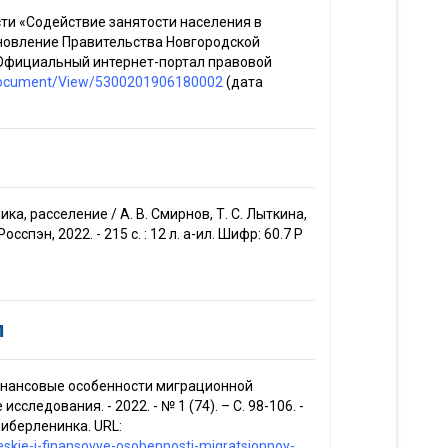
ти «Содействие занятости населения в
тановление Правительства Новгородской
// Официальный интернет-портал правовой
ru/Document/View/5300201906180002
(дата
а, расселение / А. В. Смирнов, Т. С. Лыткина,
 Росспэн, 2022. - 215 с. : 12 л. a-ил. Шифр: 60.7 Р
и
инансовые особенности миграционной
следования. - 2022. - № 1 (74). – С. 98-106. -
Киберленинка. URL:
heskie-i-finansovye-osobennosti-migratsionnoy-