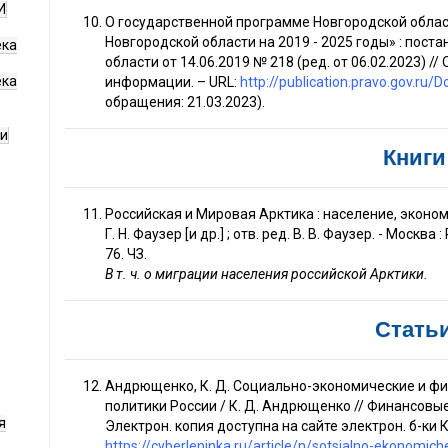
И
О государственной программе Новгородской облас
Новгородской области на 2019 - 2025 годы» : пос
ека
области от 14.06.2019 № 218 (ред. от 06.02.2023) 
ека
информации. – URL:
http://publication.pravo.gov.
обращения: 21.03.2023).
ги
Книги
Российская и Мировая Арктика : население, экономик
Г. Н. Фаузер [и др.] ; отв. ред. В. В. Фаузер. - Москва :
76. ЧЗ.
В т. ч. о миграции населения российской Арктики.
Стать
Андрющенко, К. Д. Социально-экономические и ф
политики России / К. Д. Андрющенко // Финансовые ис
я
Электрон. копия доступна на сайте электрон. б-ки 
https://cyberleninka.ru/article/n/sotsialno-ekonomic