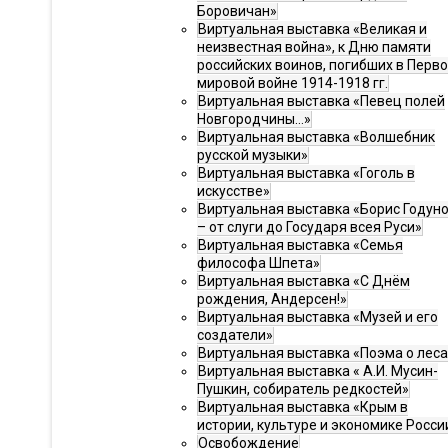
Боровичан»
Виртуальная выставка «Великая и
неизвестная война», к Дню памяти
российских воинов, погибших в Перв
мировой войне 1914-1918 гг.
Виртуальная выставка «Певец полей
Новгородчины…»
Виртуальная выставка «Волшебник
русской музыки»
Виртуальная выставка «Гоголь в
искусстве»
Виртуальная выставка «Борис Годун
– от слуги до Государя всея Руси»
Виртуальная выставка «Семья
философа Шпета»
Виртуальная выставка «С Днём
рождения, Андерсен!»
Виртуальная выставка «Музей и его
создатели»
Виртуальная выставка «Поэма о леса
Виртуальная выставка « А.И. Мусин-
Пушкин, собиратель редкостей»
Виртуальная выставка «Крым в
истории, культуре и экономике Росси
Освобождение