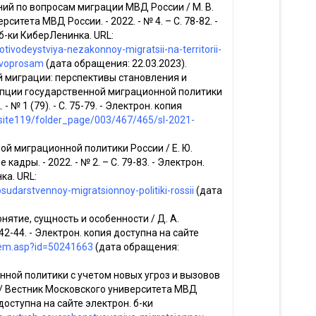
й по вопросам миграции МВД России / М. В.
ситета МВД России. - 2022. - № 4. – С. 78-82. -
 б-ки КиберЛенинка. URL:
otivodeystviya-nezakonnoy-migratsii-na-territorii-
o-voprosam
(дата обращения: 22.03.2023).
й миграции: перспективы становления и
епции государственной миграционной политики
- № 1 (79). - С. 75-79. - Электрон. копия
/site119/folder_page/003/467/465/sl-2021-
ой миграционной политики России / Е. Ю.
кадры. - 2022. - № 2. – С. 79-83. - Электрон.
ка. URL:
osudarstvennoy-migratsionnoy-politiki-rossii
(дата
нятие, сущность и особенности / Д. А.
 42-44. - Электрон. копия доступна на сайте
item.asp?id=50241663
(дата обращения:
нной политики с учетом новых угроз и вызовов
 // Вестник Московского университета МВД
я доступна на сайте электрон. б-ки