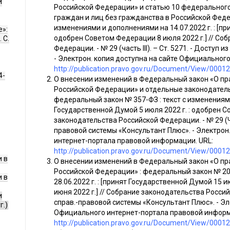
и
Российской Федерации» и статью 10 федерального
граждан и лиц без гражданства в Российской Феде
изменениями и дополнениями на 14.07.2022 г. : [пр
е»:
одобрен Советом Федерации 8 июля 2022 г.] // Со
 С.
Федерации. - № 29 (часть III). – Ст. 5271. - Доступ
- Электрон. копия доступна на сайте Официальног
http://publication.pravo.gov.ru/Document/View/000
4-
О внесении изменений в Федеральный закон «О п
Российской Федерации» и отдельные законодатель
федеральный закон № 357-ФЗ : текст с изменениями 
Государственной Думой 5 июля 2022 г. : одобрен С
законодательства Российской Федерации. - № 29 (Част
правовой системы «Консультант Плюс». - Электрон
интернет-портала правовой информации. URL:
http://publication.pravo.gov.ru/Document/View/000
 в
О внесении изменений в Федеральный закон «О п
Российской Федерации» : федеральный закон № 207
 в
28.06.2022 г. : [принят Государственной Думой 15 
июня 2022 г.] // Собрание законодательства Российс
и
справ.-правовой системы «Консультант Плюс». - Эл
г.)
Официального интернет-портала правовой информ
http://publication.pravo.gov.ru/Document/View/00