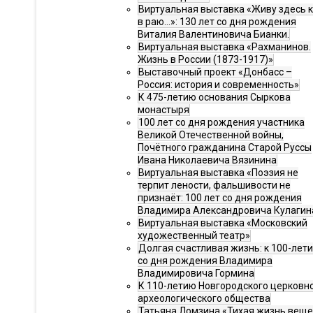
Виртуальная выставка «Живу здесь 
в раю…»: 130 лет со дня рождения
Виталия Валентиновича Бианки.
Виртуальная выставка «Рахманинов.
Жизнь в России (1873-1917)»
Выставочный проект «Донбасс –
Россия: история и современность»
К 475-летию основания Сыркова
монастыря
100 лет со дня рождения участника
Великой Отечественной войны,
Почётного гражданина Старой Руссы
Ивана Николаевича Вязинина
Виртуальная выставка «Поэзия не
терпит лености, фальшивости не
признаёт: 100 лет со дня рождения
Владимира Александровича Кулагин
Виртуальная выставка «Московский
художественный театр»
Долгая счастливая жизнь: к 100-лет
со дня рождения Владимира
Владимировича Гормина
К 110-летию Новгородского церковн
археологического общества
Татьяна Ломзина «Тихая жизнь веще