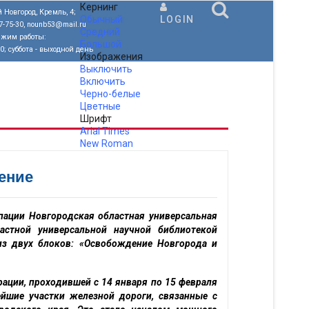
Кернинг
 Новгород, Кремль, 4;
Обычный
LOGIN
77-75-30, nounb53@mail.ru
Средний
ежим работы:
Большой
00; суббота - выходной день
Изображения
Выключить
Включить
Черно-белые
Цветные
Шрифт
Arial
Times
New Roman
.
ение
пации Новгородская областная универсальная
астной универсальной научной библиотекой
из двух блоков: «Освобождение Новгорода и
ации, проходившей с 14 января по 15 февраля
йшие участки железной дороги, связанные с