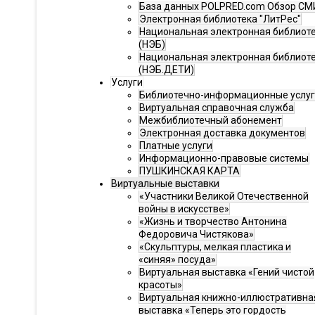
База данных POLPRED.com Обзор СМ
Электронная библиотека "ЛитРес"
Национальная электронная библиот
(НЭБ)
Национальная электронная библиот
(НЭБ.ДЕТИ)
Услуги
Библиотечно-информационные услу
Виртуальная справочная служба
Межбиблиотечный абонемент
Электронная доставка документов
Платные услуги
Информационно-правовые системы
ПУШКИНСКАЯ КАРТА
Виртуальные выставки
«Участники Великой Отечественной
войны в искусстве»
«Жизнь и творчество Антонина
Федоровича Чистякова»
«Скульптуры, мелкая пластика и
«синяя» посуда»
Виртуальная выставка «Гений чистой
красоты»
Виртуальная книжно-иллюстративна
выставка «Теперь это гордость