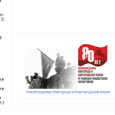
и
е»:
 С.
4-
 в
 в
Освобождение Новгорода и Новгородской земли
и
г.)