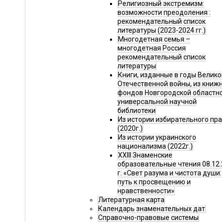
Религиозный экстремизм:
возможности преодоления :
рекомендательный список
литературы (2023-2024 гг.)
Многодетная семья –
многодетная Россия
рекомендательный список
литературы
Книги, изданные в годы Велико
Отечественной войны, из книж
фондов Новгородской областн
универсальной научной
библиотеки
Из истории избирательного пр
(2020г.)
Из истории украинского
национализма (2022г.)
XXIII Знаменские
образовательные чтения 08.12.
г. «Свет разума и чистота души:
путь к просвещению и
нравственности»
Литературная карта
Календарь знаменательных дат
Справочно-правовые системы