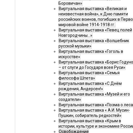
Боровичан»
Виртуальная выставка «Великая и
неизвестная война», к Дню памяти
российских воинов, погибших в Перв
мировой войне 1914-1918 гг.
Виртуальная выставка «Певец полей
Новгородчины…»
Виртуальная выставка «Волшебник
русской музыки»
Виртуальная выставка «Гоголь в
искусстве»
Виртуальная выставка «Борис Годун
– от слуги до Государя всея Руси»
Виртуальная выставка «Семья
философа Шпета»
Виртуальная выставка «С Днём
рождения, Андерсен!»
Виртуальная выставка «Музей и его
создатели»
Виртуальная выставка «Поэма о леса
Виртуальная выставка « А.И. Мусин-
Пушкин, собиратель редкостей»
Виртуальная выставка «Крым в
истории, культуре и экономике Росси
Освобождение