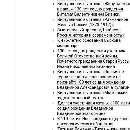
Виртуальная выставка «Живу здесь 
в раю…»: 130 лет со дня рождения
Виталия Валентиновича Бианки.
Виртуальная выставка «Рахманинов.
Жизнь в России (1873-1917)»
Выставочный проект «Донбасс –
Россия: история и современность»
К 475-летию основания Сыркова
монастыря
100 лет со дня рождения участника
Великой Отечественной войны,
Почётного гражданина Старой Руссы
Ивана Николаевича Вязинина
Виртуальная выставка «Поэзия не
терпит лености, фальшивости не
признаёт: 100 лет со дня рождения
Владимира Александровича Кулагин
Виртуальная выставка «Московский
художественный театр»
Долгая счастливая жизнь: к 100-лет
со дня рождения Владимира
Владимировича Гормина
К 110-летию Новгородского церковн
археологического общества
Татьяна Ломзина «Тихая жизнь веще