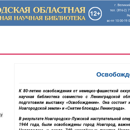
г. Великий
тел. (816-2) 
Р
вс-пт 10:00-19:
Освобожд
К 80-летию освобождения от немецко-фашисткой окку
научная библиотека совместно с Ленинградской обл
подготовили выставку «Освобождение». Она состоит 
Новгородской земли» и «Снятие блокады Ленинграда».
ку
В результате Новгородско-Лужской наступательной опер
1944 года, были освобождены город Новгород, важне