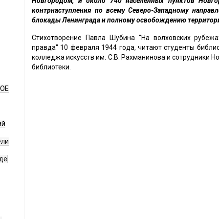
Новгородом, и около 740 населённых пунктов Новго
контрнаступления по всему Северо-Западному направ
блокады Ленинграда и полному освобождению территор
Стихотворение Павла Шубина "На волховских рубежах
правда" 10 февраля 1944 года, читают студенты библи
колледжа искусств им. С.В. Рахманинова и сотрудники 
библиотеки.
НОЕ
ий
ели
де