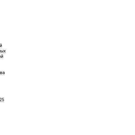
й
ных
ой
ава
25