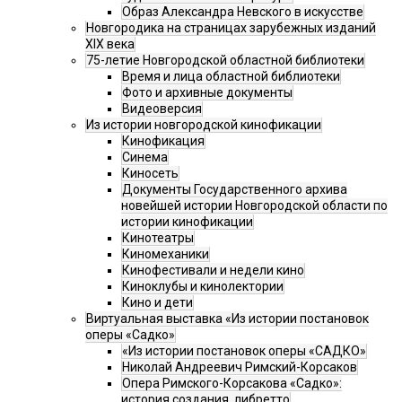
Образ Александра Невского в искусстве
Новгородика на страницах зарубежных изданий
XIX века
75-летие Новгородской областной библиотеки
Время и лица областной библиотеки
Фото и архивные документы
Видеоверсия
Из истории новгородской кинофикации
Кинофикация
Синема
Киносеть
Документы Государственного архива
новейшей истории Новгородской области по
истории кинофикации
Кинотеатры
Киномеханики
Кинофестивали и недели кино
Киноклубы и кинолектории
Кино и дети
Виртуальная выставка «Из истории постановок
оперы «Садко»
«Из истории постановок оперы «САДКО»
Николай Андреевич Римский-Корсаков
Опера Римского-Корсакова «Садко»:
история создания, либретто