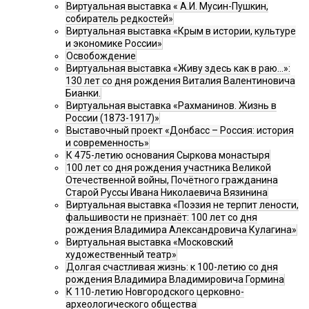
Виртуальная выставка « А.И. Мусин-Пушкин,
собиратель редкостей»
Виртуальная выставка «Крым в истории, культуре
и экономике России»
Освобождение
Виртуальная выставка «Живу здесь как в раю…»:
130 лет со дня рождения Виталия Валентиновича
Бианки.
Виртуальная выставка «Рахманинов. Жизнь в
России (1873-1917)»
Выставочный проект «Донбасс – Россия: история
и современность»
К 475-летию основания Сыркова монастыря
100 лет со дня рождения участника Великой
Отечественной войны, Почётного гражданина
Старой Руссы Ивана Николаевича Вязинина
Виртуальная выставка «Поэзия не терпит лености,
фальшивости не признаёт: 100 лет со дня
рождения Владимира Александровича Кулагина»
Виртуальная выставка «Московский
художественный театр»
Долгая счастливая жизнь: к 100-летию со дня
рождения Владимира Владимировича Гормина
К 110-летию Новгородского церковно-
археологического общества