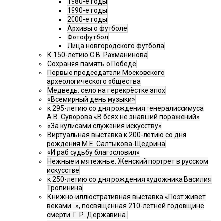
1980-е годы
1990-е годы
2000-е годы
Архивы о футболе
Фотофутбол
Лица новгородского футбола
К 150-летию С.В. Рахманинова
Сохраняя память о Победе
Первые председатели Московского
археологического общества
Медведь: село на перекрёстке эпох
«Всемирный день музыки»
к 295-летию со дня рождения генералиссимуса
А.В. Суворова «В боях не знавший поражений»
«За кулисами служения искусству»
Виртуальная выставка к 200-летию со дня
рождения М.Е. Салтыкова-Щедрина
«И раб судьбу благословил»
Нежные и мятежные. Женский портрет в русском
искусстве
к 250-летию со дня рождения художника Василия
Тропинина
Книжно-иллюстративная выставка «Поэт живет
веками…», посвященная 210-летней годовщине
смерти Г. Р. Державина.