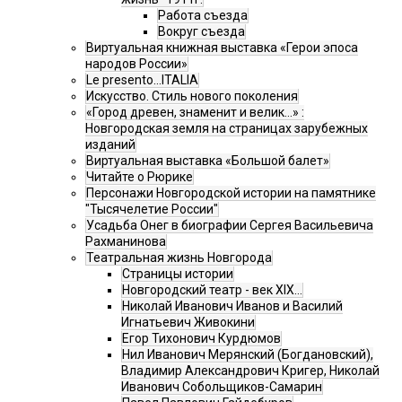
Работа съезда
Вокруг съезда
Виртуальная книжная выставка «Герои эпоса
народов России»
Le presento...ITALIA
Искусство. Стиль нового поколения
«Город древен, знаменит и велик…» :
Новгородская земля на страницах зарубежных
изданий
Виртуальная выставка «Большой балет»
Читайте о Рюрике
Персонажи Новгородской истории на памятнике
"Тысячелетие России"
Усадьба Онег в биографии Сергея Васильевича
Рахманинова
Театральная жизнь Новгорода
Страницы истории
Новгородский театр - век XIX…
Николай Иванович Иванов и Василий
Игнатьевич Живокини
Егор Тихонович Курдюмов
Нил Иванович Мерянский (Богдановский),
Владимир Александрович Кригер, Николай
Иванович Собольщиков-Самарин