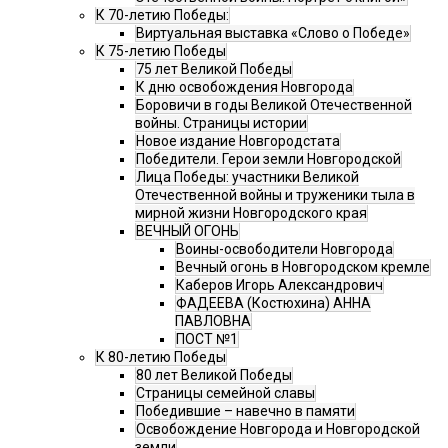
К 70-летию Победы:
Виртуальная выставка «Слово о Победе»
К 75-летию Победы
75 лет Великой Победы
К дню освобождения Новгорода
Боровичи в годы Великой Отечественной
войны. Страницы истории
Новое издание Новгородстата
Победители. Герои земли Новгородской
Лица Победы: участники Великой
Отечественной войны и труженики тыла в
мирной жизни Новгородского края
ВЕЧНЫЙ ОГОНЬ
Воины-освободители Новгорода
Вечный огонь в Новгородском кремле
Каберов Игорь Александрович
ФАДЕЕВА (Костюхина) АННА
ПАВЛОВНА
ПОСТ №1
К 80-летию Победы
80 лет Великой Победы
Страницы семейной славы
Победившие – навечно в памяти
Освобождение Новгорода и Новгородской
земли