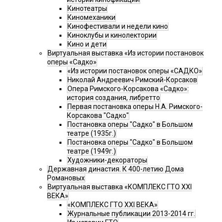
Кинотеатры
Киномеханики
Кинофестивали и недели кино
Киноклубы и кинолектории
Кино и дети
Виртуальная выставка «Из истории постановок
оперы «Садко»
«Из истории постановок оперы «САДКО»
Николай Андреевич Римский-Корсаков
Опера Римского-Корсакова «Садко»:
история создания, либретто
Первая постановка оперы Н.А. Римского-
Корсакова "Садко"
Постановка оперы "Садко" в Большом
театре (1935г.)
Постановка оперы "Садко" в Большом
театре (1949г.)
Художники-декораторы
Державная династия. К 400-летию Дома
Романовых
Виртуальная выставка «КОМПЛЕКС ГТО XXI
ВЕКА»
«КОМПЛЕКС ГТО XXI ВЕКА»
Журнальные публикации 2013-2014 гг.