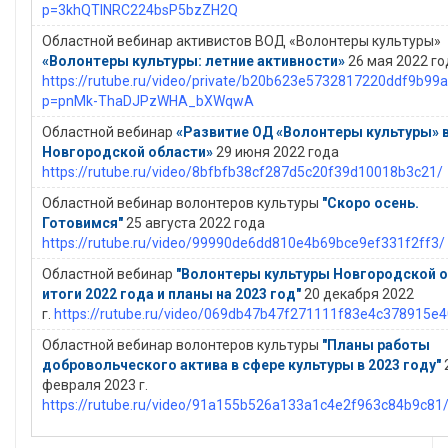
p=3khQTINRC224bsP5bzZH2Q
Областной вебинар активистов ВОД «Волонтеры культуры»
«Волонтеры культуры: летние активности»
26 мая 2022 го
https://rutube.ru/video/private/b20b623e5732817220ddf9b99
p=pnMk-ThaDJPzWHA_bXWqwA
Областной вебинар
«Развитие ОД «Волонтеры культуры» 
Новгородской области»
29 июня 2022 года
https://rutube.ru/video/8bfbfb38cf287d5c20f39d10018b3c21/
Областной вебинар волонтеров культуры
"Скоро осень.
Готовимся"
25 августа 2022 года
https://rutube.ru/video/99990de6dd810e4b69bce9ef331f2ff3/
Областной вебинар
"Волонтеры культуры Новгородской о
итоги 2022 года и планы на 2023 год"
20 декабря 2022
г.
https://rutube.ru/video/069db47b47f271111f83e4c378915e4
Областной вебинар волонтеров культуры
"Планы работы
добровольческого актива в сфере культуры в 2023 году"
февраля 2023 г.
https://rutube.ru/video/91a155b526a133a1c4e2f963c84b9c81