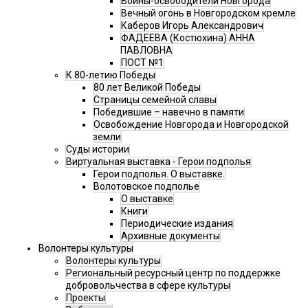
Воины-освободители Новгорода
Вечный огонь в Новгородском кремле
Каберов Игорь Александрович
ФАДЕЕВА (Костюхина) АННА
ПАВЛОВНА
ПОСТ №1
К 80-летию Победы
80 лет Великой Победы
Страницы семейной славы
Победившие – навечно в памяти
Освобождение Новгорода и Новгородской
земли
Суды истории
Виртуальная выставка - Герои подполья
Герои подполья. О выставке.
Волотовское подполье
О выставке
Книги
Периодические издания
Архивные документы
Волонтеры культуры
Волонтеры культуры
Региональный ресурсный центр по поддержке
добровольчества в сфере культуры
Проекты