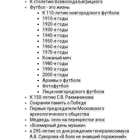
К столетию Всеволода Багрицкого
Футбол - это жизнь
К 110-летию новгородского футбола
1910-е годы
1920-е годы
1930-е годы
1940-е годы
1950-е годы
1960-е годы
1970-е годы
Кожаный мяч
1980-е годы
1990-е годы
2000-е годы
Архивы о футболе
Фотофутбол
Лица новгородского футбола
К 150-летию С.В. Рахманинова
Сохраняя память о Победе
Первые председатели Московского
археологического общества
Медведь: село на перекрёстке эпох
«Всемирный день музыки»
к 295-летию со дня рождения генералиссимуса
А.В. Суворова «В боях не знавший поражений»