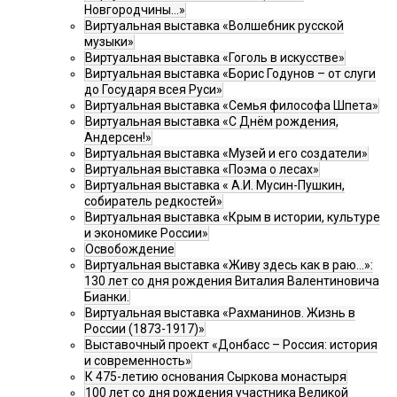
Новгородчины…»
Виртуальная выставка «Волшебник русской
музыки»
Виртуальная выставка «Гоголь в искусстве»
Виртуальная выставка «Борис Годунов – от слуги
до Государя всея Руси»
Виртуальная выставка «Семья философа Шпета»
Виртуальная выставка «С Днём рождения,
Андерсен!»
Виртуальная выставка «Музей и его создатели»
Виртуальная выставка «Поэма о лесах»
Виртуальная выставка « А.И. Мусин-Пушкин,
собиратель редкостей»
Виртуальная выставка «Крым в истории, культуре
и экономике России»
Освобождение
Виртуальная выставка «Живу здесь как в раю…»:
130 лет со дня рождения Виталия Валентиновича
Бианки.
Виртуальная выставка «Рахманинов. Жизнь в
России (1873-1917)»
Выставочный проект «Донбасс – Россия: история
и современность»
К 475-летию основания Сыркова монастыря
100 лет со дня рождения участника Великой