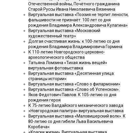
Отечественной войны, Почётного гражданина
Старой Руссы Ивана Николаевича Вязинина
Виртуальная выставка «Поэзия не терпит лености,
фальшивости не признаёт: 100 лет со дня
рождения Владимира Александровича Кулагина»
Виртуальная выставка «Московский
художественный театр»
Долгая счастливая жизнь: к 100-летию со дня
рождения Владимира Владимировича Гормина
К 110-летию Новгородского церковно-
археологического общества
Татьяна Ломзина «Тихая жизнь вещей»
виртуальная фотовыставка
Виртуальная выставка «Десятинная улица:
страницы истории»
Виртуальная выставка «Слово о филармонии»
Виртуальная выставка «Слово об Успенском».
Яков Федотович Павлов. К 105-летию со дня
рождения героя
К 75-летию Валдайского механического завода
«Новгородская палитра» виртуальная выставка
Виртуальная выставка «Маловишерский волк». К
80-летию со дня гибели Льва Васильевича
Коробача»
«Краски жизни». Виртуальная выставка