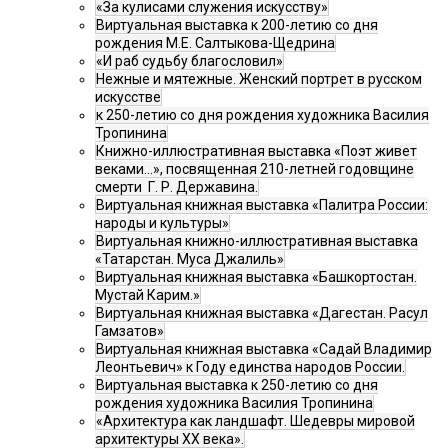
«За кулисами служения искусству»
Виртуальная выставка к 200-летию со дня
рождения М.Е. Салтыкова-Щедрина
«И раб судьбу благословил»
Нежные и мятежные. Женский портрет в русском
искусстве
к 250-летию со дня рождения художника Василия
Тропинина
Книжно-иллюстративная выставка «Поэт живет
веками…», посвященная 210-летней годовщине
смерти Г. Р. Державина.
Виртуальная книжная выставка «Палитра России:
народы и культуры»
Виртуальная книжно-иллюстративная выставка
«Татарстан. Муса Джалиль»
Виртуальная книжная выставка «Башкортостан.
Мустай Карим.»
Виртуальная книжная выставка «Дагестан. Расул
Гамзатов»
Виртуальная книжная выставка «Садай Владимир
Леонтьевич» к Году единства народов России.
Виртуальная выставка к 250-летию со дня
рождения художника Василия Тропинина
«Архитектура как ландшафт. Шедевры мировой
архитектуры XX века».