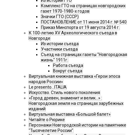
Из истории ГТО
Комплекс ГТО на страницах новгородских
газет 1970-1980-х годов
Значки ГТО (СССР)
ПОСТАНОВЛЕНИЕ от 11 июня 2014 г. № 540
Приказ Минспорта от 19 августа 2014 г.
К 100-летию XV Археологического съезда в
Новгороде
Из истории съезда
Участники съезда
Cъезд на страницах газеты "Новгородская
жизнь" 1911г.
Работа съезда
Вокруг съезда
Виртуальная книжная выставка «Герои эпоса
народов России»
Le presento...ITALIA
Искусство. Стиль нового поколения
«Город древен, знаменит и велик…» :
Новгородская земля на страницах зарубежных
изданий
Виртуальная выставка «Большой балет»
Читайте о Рюрике
Персонажи Новгородской истории на памятнике
"Тысячелетие России"