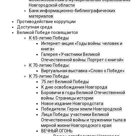
Новгородской области
Банк информационно-библиографических
материалов
Противодействие коррупции
Доступная среда
Великой Победе посвящается
К 65-летию Победы
Интернет-акция «Годы войны: человек и
книга»
Галерея «Участники Великой
Отечественной войны: Портрет с книгой»
К 70-летию Победы:
Виртуальная выставка «Слово о Победе»
К 75-летию Победы
75 лет Великой Победы
К дню освобождения Новгорода
Боровичи в годы Великой Отечественной
войны. Страницы истории
Новое издание Новгородстата
Победители. Герои земли Новгородской
Лица Победы: участники Великой
Отечественной войны и труженики тыла в
мирной жизни Новгородского края
ВЕЧНЫЙ ОГОНЬ