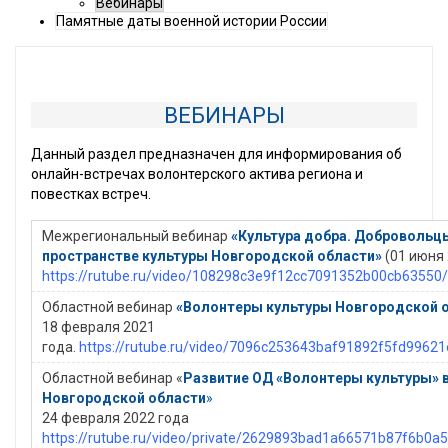
Вебинары
Памятные даты военной истории России
ВЕБИНАРЫ
Данный раздел предназначен для информирования об
онлайн-встречах волонтерского актива региона и
повестках встреч.
Межрегиональный вебинар
«Культура добра. Добровольц
пространстве культуры Новгородской области»
(01 июня 
https://rutube.ru/video/108298c3e9f12cc7091352b00cb63550/
Областной вебинар
«Волонтеры культуры Новгородской 
18 февраля 2021
года.
https://rutube.ru/video/7096c253643baf91892f5fd99621
Областной вебинар «
Развитие ОД «Волонтеры культуры» 
Новгородской области
»
24 февраля 2022 года
https://rutube.ru/video/private/2629893bad1a66571b87f6b0a