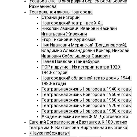
Усадьба Онег в биографии Сергея Васильевича
Рахманинова
Театральная жизнь Новгорода
Страницы истории
Новгородский театр - век XIX…
Николай Иванович Иванов и Василий
Игнатьевич Живокини
Егор Тихонович Курдюмов
Нил Иванович Мерянский (Богдановский),
Владимир Александрович Кригер, Николай
Иванович Собольщиков-Самарин
Павел Павлович Гайдебуров
ТОР и другие… Из истории театра 1920-
1940-х годов
Новгородский областной театр драмы 1944-
1980-е годы
Театральная жизнь Новгорода. 1940-е годы
Театральная жизнь Новгорода. 1950-е годы
Театральная жизнь Новгорода. 1960-е годы
Театральная жизнь Новгорода. 1970-е годы
Театральная жизнь Новгорода. 1980-е годы
Академический имени Ф. М. Достоевского
Евгений Богратионович Вахтангов. К 100-летию
театра им. Е. Вахтангова. Виртуальная выставка
«Наука побеждать»