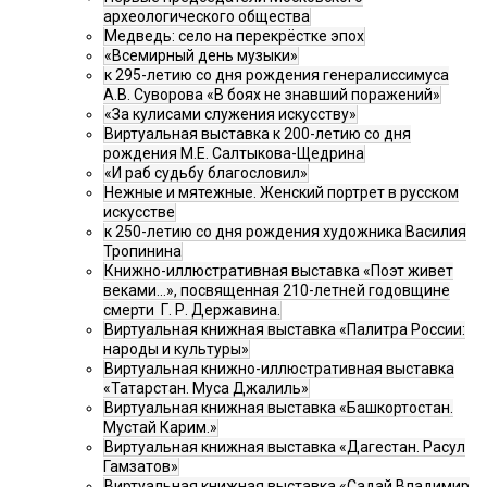
археологического общества
Медведь: село на перекрёстке эпох
«Всемирный день музыки»
к 295-летию со дня рождения генералиссимуса
А.В. Суворова «В боях не знавший поражений»
«За кулисами служения искусству»
Виртуальная выставка к 200-летию со дня
рождения М.Е. Салтыкова-Щедрина
«И раб судьбу благословил»
Нежные и мятежные. Женский портрет в русском
искусстве
к 250-летию со дня рождения художника Василия
Тропинина
Книжно-иллюстративная выставка «Поэт живет
веками…», посвященная 210-летней годовщине
смерти Г. Р. Державина.
Виртуальная книжная выставка «Палитра России:
народы и культуры»
Виртуальная книжно-иллюстративная выставка
«Татарстан. Муса Джалиль»
Виртуальная книжная выставка «Башкортостан.
Мустай Карим.»
Виртуальная книжная выставка «Дагестан. Расул
Гамзатов»
Виртуальная книжная выставка «Садай Владимир