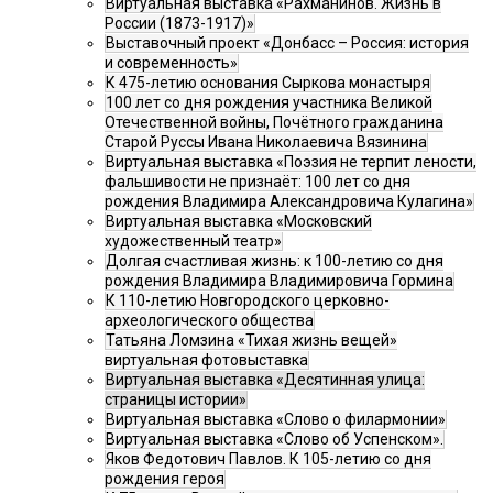
Виртуальная выставка «Рахманинов. Жизнь в
России (1873-1917)»
Выставочный проект «Донбасс – Россия: история
и современность»
К 475-летию основания Сыркова монастыря
100 лет со дня рождения участника Великой
Отечественной войны, Почётного гражданина
Старой Руссы Ивана Николаевича Вязинина
Виртуальная выставка «Поэзия не терпит лености,
фальшивости не признаёт: 100 лет со дня
рождения Владимира Александровича Кулагина»
Виртуальная выставка «Московский
художественный театр»
Долгая счастливая жизнь: к 100-летию со дня
рождения Владимира Владимировича Гормина
К 110-летию Новгородского церковно-
археологического общества
Татьяна Ломзина «Тихая жизнь вещей»
виртуальная фотовыставка
Виртуальная выставка «Десятинная улица:
страницы истории»
Виртуальная выставка «Слово о филармонии»
Виртуальная выставка «Слово об Успенском».
Яков Федотович Павлов. К 105-летию со дня
рождения героя