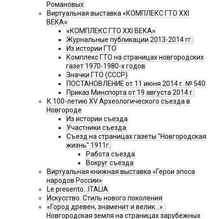
Романовых
Виртуальная выставка «КОМПЛЕКС ГТО XXI
ВЕКА»
«КОМПЛЕКС ГТО XXI ВЕКА»
Журнальные публикации 2013-2014 гг.
Из истории ГТО
Комплекс ГТО на страницах новгородских
газет 1970-1980-х годов
Значки ГТО (СССР)
ПОСТАНОВЛЕНИЕ от 11 июня 2014 г. № 540
Приказ Минспорта от 19 августа 2014 г.
К 100-летию XV Археологического съезда в
Новгороде
Из истории съезда
Участники съезда
Cъезд на страницах газеты "Новгородская
жизнь" 1911г.
Работа съезда
Вокруг съезда
Виртуальная книжная выставка «Герои эпоса
народов России»
Le presento...ITALIA
Искусство. Стиль нового поколения
«Город древен, знаменит и велик…» :
Новгородская земля на страницах зарубежных