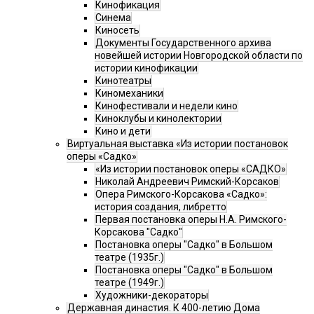
Кинофикация
Синема
Киносеть
Документы Государственного архива
новейшей истории Новгородской области по
истории кинофикации
Кинотеатры
Киномеханики
Кинофестивали и недели кино
Киноклубы и кинолектории
Кино и дети
Виртуальная выставка «Из истории постановок
оперы «Садко»
«Из истории постановок оперы «САДКО»
Николай Андреевич Римский-Корсаков
Опера Римского-Корсакова «Садко»:
история создания, либретто
Первая постановка оперы Н.А. Римского-
Корсакова "Садко"
Постановка оперы "Садко" в Большом
театре (1935г.)
Постановка оперы "Садко" в Большом
театре (1949г.)
Художники-декораторы
Державная династия. К 400-летию Дома