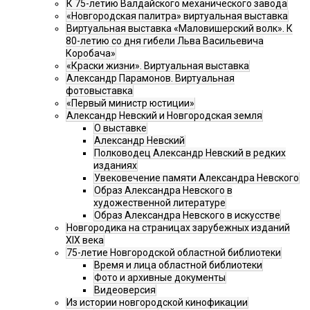
К 75-летию Валдайского механического завода
«Новгородская палитра» виртуальная выставка
Виртуальная выставка «Маловишерский волк». К
80-летию со дня гибели Льва Васильевича
Коробача»
«Краски жизни». Виртуальная выставка
Александр Парамонов. Виртуальная
фотовыставка
«Первый министр юстиции»
Александр Невский и Новгородская земля
О выставке
Александр Невский
Полководец Александр Невский в редких
изданиях
Увековечение памяти Александра Невского
Образ Александра Невского в
художественной литературе
Образ Александра Невского в искусстве
Новгородика на страницах зарубежных изданий
XIX века
75-летие Новгородской областной библиотеки
Время и лица областной библиотеки
Фото и архивные документы
Видеоверсия
Из истории новгородской кинофикации