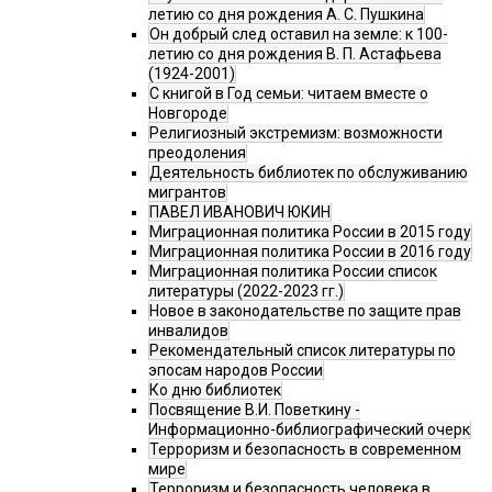
летию со дня рождения А. С. Пушкина
Он добрый след оставил на земле: к 100-
летию со дня рождения В. П. Астафьева
(1924-2001)
С книгой в Год семьи: читаем вместе о
Новгороде
Религиозный экстремизм: возможности
преодоления
Деятельность библиотек по обслуживанию
мигрантов
ПАВЕЛ ИВАНОВИЧ ЮКИН
Миграционная политика России в 2015 году
Миграционная политика России в 2016 году
Миграционная политика России список
литературы (2022-2023 гг.)
Новое в законодательстве по защите прав
инвалидов
Рекомендательный список литературы по
эпосам народов России
Ко дню библиотек
Посвящение В.И. Поветкину -
Информационно-библиографический очерк
Терроризм и безопасность в современном
мире
Терроризм и безопасность человека в