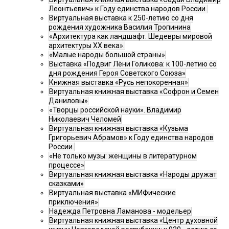
Леонтьевич» к Году единства народов России.
Виртуальная выставка к 250-летию со дня
рождения художника Василия Тропинина
«Архитектура как ландшафт. Шедевры мировой
архитектуры XX века».
«Малые народы большой страны»
Выставка «Подвиг Лёни Голикова: к 100-летию со
дня рождения Героя Советского Союза»
Книжная выставка «Русь непокоренная»
Виртуальная книжная выставка «Софрон и Семен
Даниловы»
«Творцы российской науки». Владимир
Николаевич Челомей
Виртуальная книжная выставка «Кузьма
Григорьевич Абрамов» к Году единства народов
России.
«Не только музы: женщины в литературном
процессе»
Виртуальная книжная выставка «Народы дружат
сказками»
Виртуальная выставка «МИФические
приключения»
Надежда Петровна Ламанова - модельер
Виртуальная книжная выставка «Центр духовной