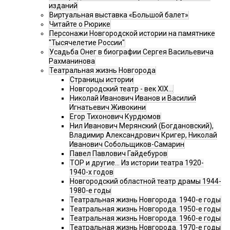
изданий
Виртуальная выставка «Большой балет»
Читайте о Рюрике
Персонажи Новгородской истории на памятнике
"Тысячелетие России"
Усадьба Онег в биографии Сергея Васильевича
Рахманинова
Театральная жизнь Новгорода
Страницы истории
Новгородский театр - век XIX…
Николай Иванович Иванов и Василий
Игнатьевич Живокини
Егор Тихонович Курдюмов
Нил Иванович Мерянский (Богдановский),
Владимир Александрович Кригер, Николай
Иванович Собольщиков-Самарин
Павел Павлович Гайдебуров
ТОР и другие… Из истории театра 1920-
1940-х годов
Новгородский областной театр драмы 1944-
1980-е годы
Театральная жизнь Новгорода. 1940-е годы
Театральная жизнь Новгорода. 1950-е годы
Театральная жизнь Новгорода. 1960-е годы
Театральная жизнь Новгорода. 1970-е годы