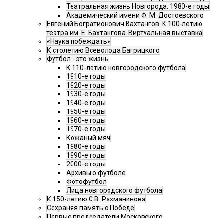
Театральная жизнь Новгорода. 1980-е годы
Академический имени Ф. М. Достоевского
Евгений Богратионович Вахтангов. К 100-летию
театра им. Е. Вахтангова. Виртуальная выставка
«Наука побеждать»
К столетию Всеволода Багрицкого
Футбол - это жизнь
К 110-летию новгородского футбола
1910-е годы
1920-е годы
1930-е годы
1940-е годы
1950-е годы
1960-е годы
1970-е годы
Кожаный мяч
1980-е годы
1990-е годы
2000-е годы
Архивы о футболе
Фотофутбол
Лица новгородского футбола
К 150-летию С.В. Рахманинова
Сохраняя память о Победе
Первые председатели Московского