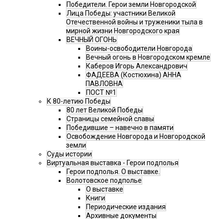
Победители. Герои земли Новгородской
Лица Победы: участники Великой
Отечественной войны и труженики тыла в
мирной жизни Новгородского края
ВЕЧНЫЙ ОГОНЬ
Воины-освободители Новгорода
Вечный огонь в Новгородском кремле
Каберов Игорь Александрович
ФАДЕЕВА (Костюхина) АННА
ПАВЛОВНА
ПОСТ №1
К 80-летию Победы
80 лет Великой Победы
Страницы семейной славы
Победившие – навечно в памяти
Освобождение Новгорода и Новгородской
земли
Суды истории
Виртуальная выставка - Герои подполья
Герои подполья. О выставке.
Волотовское подполье
О выставке
Книги
Периодические издания
Архивные документы