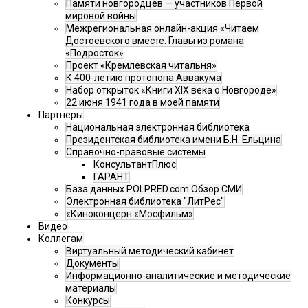
Памяти новгородцев — участников Первой
мировой войны
Межрегиональная онлайн-акция «Читаем
Достоевского вместе. Главы из романа
«Подросток»
Проект «Кремлевская читальня»
К 400-летию протопопа Аввакума
Набор открыток «Книги XIX века о Новгороде»
22 июня 1941 года в моей памяти
Партнеры
Национальная электронная библиотека
Президентская библиотека имени Б.Н. Ельцина
Справочно-правовые системы
КонсультантПлюс
ГАРАНТ
База данных POLPRED.com Обзор СМИ
Электронная библиотека "ЛитРес"
«Киноконцерн «Мосфильм»
Видео
Коллегам
Виртуальный методический кабинет
Документы
Информационно-аналитические и методические
материалы
Конкурсы