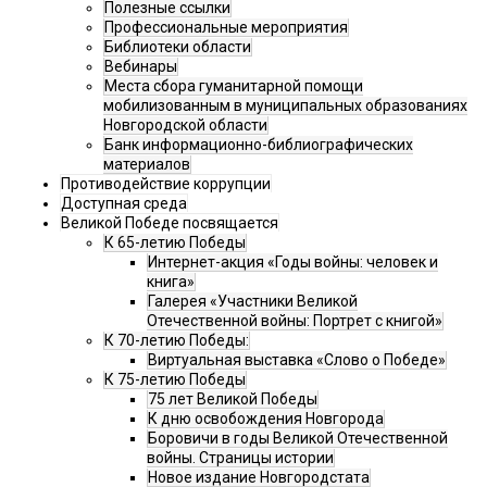
Полезные ссылки
Профессиональные мероприятия
Библиотеки области
Вебинары
Места сбора гуманитарной помощи
мобилизованным в муниципальных образованиях
Новгородской области
Банк информационно-библиографических
материалов
Противодействие коррупции
Доступная среда
Великой Победе посвящается
К 65-летию Победы
Интернет-акция «Годы войны: человек и
книга»
Галерея «Участники Великой
Отечественной войны: Портрет с книгой»
К 70-летию Победы:
Виртуальная выставка «Слово о Победе»
К 75-летию Победы
75 лет Великой Победы
К дню освобождения Новгорода
Боровичи в годы Великой Отечественной
войны. Страницы истории
Новое издание Новгородстата