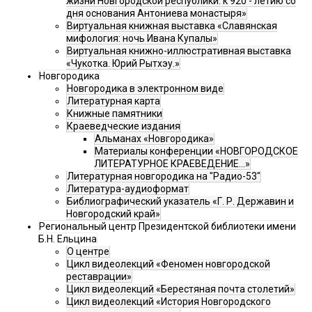
жизни Новгородской республики: к 920 - летию со
дня основания Антониева монастыря»
Виртуальная книжная выставка «Славянская
мифология: ночь Ивана Купалы»
Виртуальная книжно-иллюстративная выставка
«Чукотка. Юрий Рытхэу.»
Новгородика
Новгородика в электронном виде
Литературная карта
Книжные памятники
Краеведческие издания
Альманах «Новгородика»
Материалы конференции «НОВГОРОДСКОЕ
ЛИТЕРАТУРНОЕ КРАЕВЕДЕНИЕ...»
Литературная новгородика на "Радио-53"
Литература-аудиоформат
Библиографический указатель «Г. Р. Державин и
Новгородский край»
Региональный центр Президентской библиотеки имени
Б.Н. Ельцина
О центре
Цикл видеолекций «Феномен новгородской
реставрации»
Цикл видеолекций «Берестяная почта столетий»
Цикл видеолекций «История Новгородского