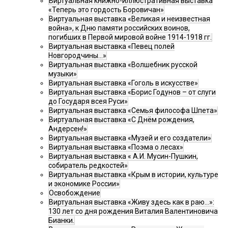
Виртуальная книжно-иллюстративная выставка
«Теперь это гордость Боровичан»
Виртуальная выставка «Великая и неизвестная
война», к Дню памяти российских воинов,
погибших в Первой мировой войне 1914-1918 гг.
Виртуальная выставка «Певец полей
Новгородчины…»
Виртуальная выставка «Волшебник русской
музыки»
Виртуальная выставка «Гоголь в искусстве»
Виртуальная выставка «Борис Годунов – от слуги
до Государя всея Руси»
Виртуальная выставка «Семья философа Шпета»
Виртуальная выставка «С Днём рождения,
Андерсен!»
Виртуальная выставка «Музей и его создатели»
Виртуальная выставка «Поэма о лесах»
Виртуальная выставка « А.И. Мусин-Пушкин,
собиратель редкостей»
Виртуальная выставка «Крым в истории, культуре
и экономике России»
Освобождение
Виртуальная выставка «Живу здесь как в раю…»:
130 лет со дня рождения Виталия Валентиновича
Бианки.