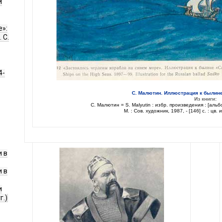
и
е»:
 С.
4-
С. Малютин. Иллюстрация к былине 
Из книги:
С. Малютин = S. Malyutin : избр. произведения : [альбом 
М. : Сов. художник, 1987, - [146] с. : цв
 в
 в
и
г.)