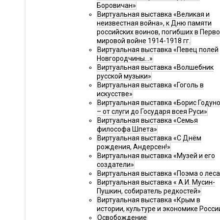
Боровичан»
Виртуальная выставка «Великая и
неизвестная война», к Дню памяти
российских воинов, погибших в Перв
мировой войне 1914-1918 гг.
Виртуальная выставка «Певец полей
Новгородчины…»
Виртуальная выставка «Волшебник
русской музыки»
Виртуальная выставка «Гоголь в
искусстве»
Виртуальная выставка «Борис Годун
– от слуги до Государя всея Руси»
Виртуальная выставка «Семья
философа Шпета»
Виртуальная выставка «С Днём
рождения, Андерсен!»
Виртуальная выставка «Музей и его
создатели»
Виртуальная выставка «Поэма о леса
Виртуальная выставка « А.И. Мусин-
Пушкин, собиратель редкостей»
Виртуальная выставка «Крым в
истории, культуре и экономике Росси
Освобождение