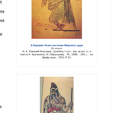
И
ека
ека
ги
К.Коровин Эскиз костюма Морского царя
Из книги:
Н. А. Римский-Корсаков : [альбом / сост., авт. вступ. ст. и
текста А. Кручинина, И. Образцова]. - М., 1988, - 192 с. : ил.
Шифр хран.: 78С1 Р 51.
я