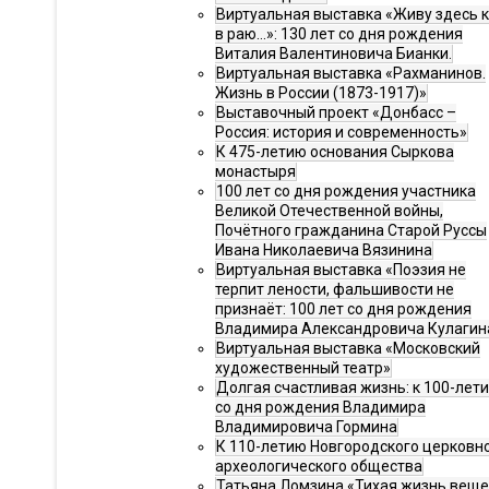
Виртуальная выставка «Живу здесь 
в раю…»: 130 лет со дня рождения
Виталия Валентиновича Бианки.
Виртуальная выставка «Рахманинов.
Жизнь в России (1873-1917)»
Выставочный проект «Донбасс –
Россия: история и современность»
К 475-летию основания Сыркова
монастыря
100 лет со дня рождения участника
Великой Отечественной войны,
Почётного гражданина Старой Руссы
Ивана Николаевича Вязинина
Виртуальная выставка «Поэзия не
терпит лености, фальшивости не
признаёт: 100 лет со дня рождения
Владимира Александровича Кулагин
Виртуальная выставка «Московский
художественный театр»
Долгая счастливая жизнь: к 100-лет
со дня рождения Владимира
Владимировича Гормина
К 110-летию Новгородского церковн
археологического общества
Татьяна Ломзина «Тихая жизнь веще