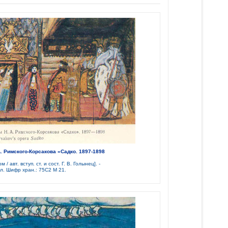
А. Римского-Корсакова «Садко. 1897-1898
/ авт. вступ. ст. и сост. Г. В. Голынец]. -
. ил. Шифр хран.: 75С2 М 21.