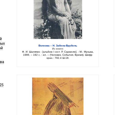
й
ных
Волхова – Н. Забела-Врубель
ой
Из книги:
Ф. И. Шаляпин : [альбом / сост. Р. Саркисян]. - М.: Музыка,
1986. – 192 с. : ил. – (Человек. События. Время). Шифр
хран.: 792.4 Ш-18.
ава
25