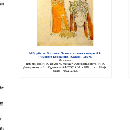
как
М.Врубель. Волхова. Эскиз костюма к опере Н.А.
Римского-Корсакова «Садко». 1897г.
Из книги:
Дмитриева Н. А. Врубель Михаил Александрович / Н. А.
Дмитриева. - Л. : Художник РФССР,1984. - 180с. : ил. Шифр
хран.: 75C1 Д 53.
а»
ию
о-
й»