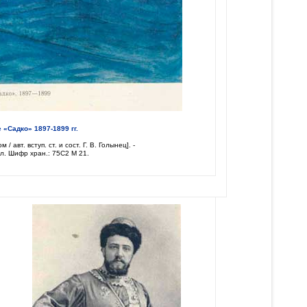
«Садко» 1897-1899 гг.
/ авт. вступ. ст. и сост. Г. В. Голынец]. -
. ил. Шифр хран.: 75С2 М 21.