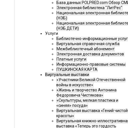
База данных POLPRED.com Обзор СМ
Электронная библиотека "ЛитРес"
Национальная электронная библиот
(НЭБ)
Национальная электронная библиот
(НЭБ.ДЕТИ)
Услуги
Библиотечно-информационные услу
Виртуальная справочная служба
Межбиблиотечный абонемент
Электронная доставка документов
Платные услуги
Информационно-правовые системы
ПУШКИНСКАЯ КАРТА
Виртуальные выставки
«Участники Великой Отечественной
войны в искусстве»
«Жизнь и творчество Антонина
Федоровича Чистякова»
«Скульптуры, мелкая пластика и
«синяя» посуда»
Виртуальная выставка «Гений чистой
красоты»
Виртуальная книжно-иллюстративна
выставка «Теперь это гордость