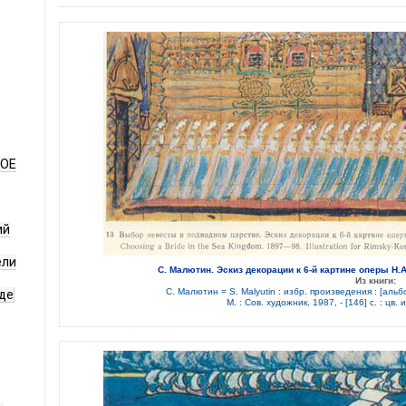
НОЕ
ий
ели
С. Малютин. Эскиз декорации к 6-й картине оперы Н.
Из книги:
С. Малютин = S. Malyutin : избр. произведения : [альбом 
де
М. : Сов. художник, 1987, - [146] с. : цв