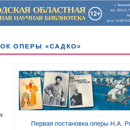
г. Великий
тел. (816-2) 
Р
вс-пт 10:00-19:
ВОК ОПЕРЫ «САДКО»
ку
Первая постановка оперы Н.А. Р