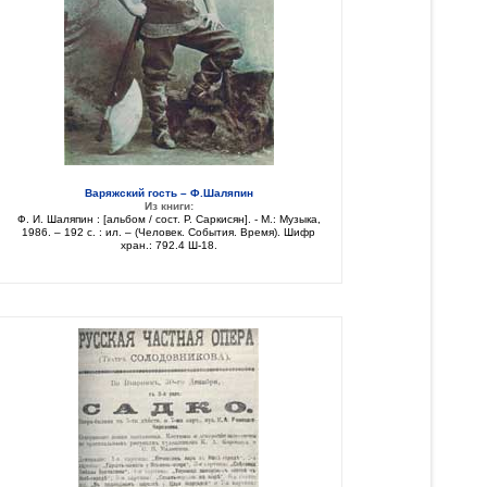
Варяжский гость – Ф.Шаляпин
Из книги:
Ф. И. Шаляпин : [альбом / сост. Р. Саркисян]. - М.: Музыка,
1986. – 192 с. : ил. – (Человек. События. Время). Шифр
хран.: 792.4 Ш-18.