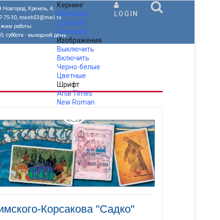
Кернинг
 Новгород, Кремль, 4;
Обычный
LOGIN
77-75-30, nounb53@mail.ru
Средний
ежим работы:
Большой
00; суббота - выходной день
Изображения
Выключить
Включить
Черно-белые
Цветные
Шрифт
Arial
Times
New Roman
.
имского-Корсакова "Садко"