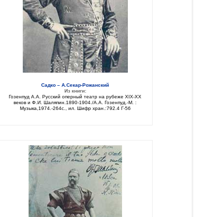
Садко – А.Секар-Рожанский
Из книги:
Гозенпуд А.А. Русский оперный театр на рубеже XIX-XX
веков и Ф.И. Шаляпин.1890-1904./А.А. Гозенпуд.-М. :
Музыка,1974.-264с., ил. Шифр хран.:792.4 Г-56