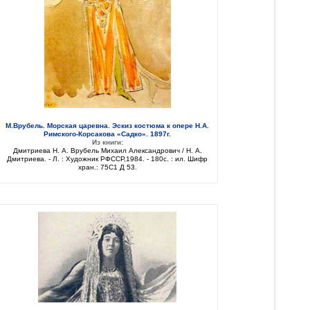
М.Врубель. Морская царевна. Эскиз костюма к опере Н.А.
Римского-Корсакова «Садко». 1897г.
Из книги:
Дмитриева Н. А. Врубель Михаил Александрович / Н. А.
Дмитриева. - Л. : Художник РФССР,1984. - 180с. : ил. Шифр
хран.: 75C1 Д 53.