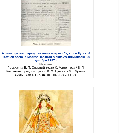
Афиша третьего представления оперы «Садко» в Русской
частной опере в Москве, шедшая в присутствии автора 30
декабря 1897 г.
Из книги:
Россихина В. П. Оперный театр С. Мамонтова / В. П.
Россихина ; ред.и вступ. ст. И. Ф. Кунина. - М. : Музыка,
1985, - 238 с. : ил. Шифр хран.: 792.4 Р 76.