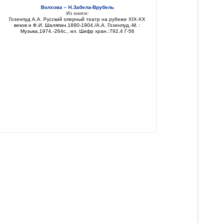
Волхова – Н.Забела-Врубель
Из книги:
Гозенпуд А.А. Русский оперный театр на рубеже XIX-XX
веков и Ф.И. Шаляпин.1890-1904./А.А. Гозенпуд.-М. :
Музыка,1974.-264с., ил. Шифр хран.:792.4 Г-56