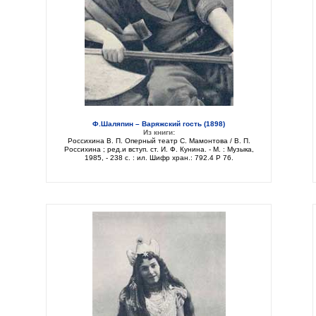
Ф.Шаляпин – Варяжский гость (1898)
Из книги:
Россихина В. П. Оперный театр С. Мамонтова / В. П.
Россихина ; ред.и вступ. ст. И. Ф. Кунина. - М. : Музыка,
1985, - 238 с. : ил. Шифр хран.: 792.4 Р 76.