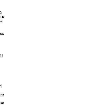
й
ных
ой
ава
25
И
ека
ека