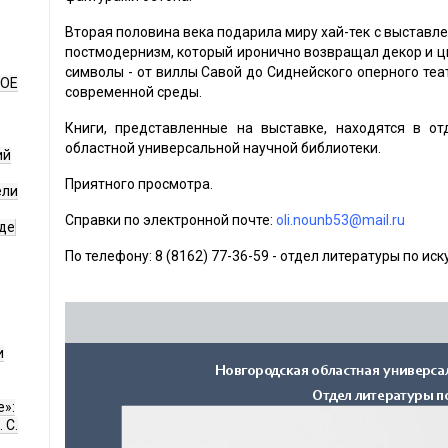
Вторая половина века подарила миру хай-тек с выстав
постмодернизм, который иронично возвращал декор и цв
символы - от виллы Савой до Сиднейского оперного теат
НОЕ
современной среды.
Книги, представленные на выставке, находятся в от
областной универсальной научной библиотеки.
ий
Приятного просмотра.
ели
Справки по электронной почте:
oli.nounb53@mail.ru
де
По телефону: 8 (8162) 77-36-59 - отдел литературы по иск
и
е»:
 С.