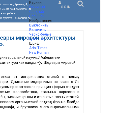
Кернинг
 Новгород, Кремль, 4;
Обычный
LOGIN
77-75-30, nounb53@mail.ru
Средний
ежим работы:
Большой
00; суббота - выходной день
Изображения
Выключить
Включить
Черно-белые
девры мировой архитектуры
Цветные
».
Шрифт
Arial
Times
New Roman
 универсальной научной библиотеки
.
рхитектура как ландшафт. Шедевры мировой
отказ от исторических стилей в пользу
 форм. Движение модернизма во главе с Ле
иусом провозгласило принцип «форма следует
ение железобетона, стальных каркасов и
бы, висячие крыши и открытые планы этажей,
звивался органический подход Фрэнка Ллойда
андшафт, и брутализм с его выразительными