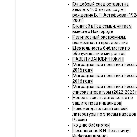
Он добрый след оставил на
земле: к 100-летию со дня
рождения В. П. Астафьева (192
2001)
С книгой в Год семьи: читаем
вместе о Новгороде
Религиозный экстремизм:
возможности преодоления
Деятельность библиотек по
обслуживанию мигрантов
ПАВЕЛ ИВАНОВИЧ ЮКИН
Миграционная политика России
2015 году
Миграционная политика России
2016 году
Миграционная политика Росси
список литературы (2022-2023 г
Новое в законодательстве по
защите прав инвалидов
Рекомендательный список
литературы по эпосам народов
России
Ко дню библиотек
Посвящение В.И. Поветкину -
Информационно-