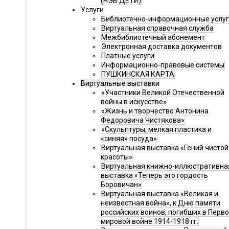
(НЭБ.ДЕТИ)
Услуги
Библиотечно-информационные услу
Виртуальная справочная служба
Межбиблиотечный абонемент
Электронная доставка документов
Платные услуги
Информационно-правовые системы
ПУШКИНСКАЯ КАРТА
Виртуальные выставки
«Участники Великой Отечественной
войны в искусстве»
«Жизнь и творчество Антонина
Федоровича Чистякова»
«Скульптуры, мелкая пластика и
«синяя» посуда»
Виртуальная выставка «Гений чистой
красоты»
Виртуальная книжно-иллюстративна
выставка «Теперь это гордость
Боровичан»
Виртуальная выставка «Великая и
неизвестная война», к Дню памяти
российских воинов, погибших в Перв
мировой войне 1914-1918 гг.