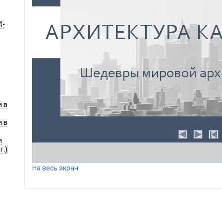
4-
 в
 в
и
г.)
На весь экран