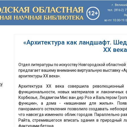
г. Великий
тел. (816-2) 
Р
вс-пт 10:00-19:
«Архитектура как ландшафт. Ше
XX века
Отдел литературы по искусству Новгородской областной
предлагает вашему вниманию виртуальную выставку «А
архитектуры XX века».
ку
Архитектура XX века совершила революционный 
функциональности, новых материалов и лаконичных
Корбюзье, Людвигом Мис ван дер Роэ и Вальтером Гроп
функции», а дома - «машинами для жилья». Появл
панорамного остекления позволило создавать небоскрё
что навсегда изменило облик городов. Параллельно ра
Райта, стремившегося вписать здания в природный л
фактурами бетона.