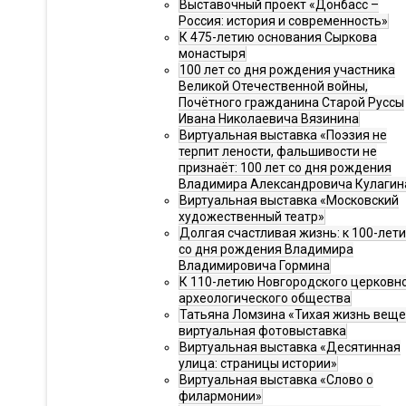
Выставочный проект «Донбасс –
Россия: история и современность»
К 475-летию основания Сыркова
монастыря
100 лет со дня рождения участника
Великой Отечественной войны,
Почётного гражданина Старой Руссы
Ивана Николаевича Вязинина
Виртуальная выставка «Поэзия не
терпит лености, фальшивости не
признаёт: 100 лет со дня рождения
Владимира Александровича Кулагин
Виртуальная выставка «Московский
художественный театр»
Долгая счастливая жизнь: к 100-лет
со дня рождения Владимира
Владимировича Гормина
К 110-летию Новгородского церковн
археологического общества
Татьяна Ломзина «Тихая жизнь веще
виртуальная фотовыставка
Виртуальная выставка «Десятинная
улица: страницы истории»
Виртуальная выставка «Слово о
филармонии»