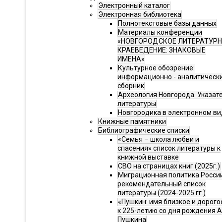
Электронный каталог
Электронная библиотека
Полнотекстовые базы данных
Материалы конференции
«НОВГОРОДСКОЕ ЛИТЕРАТУР
КРАЕВЕДЕНИЕ: ЗНАКОВЫЕ
ИМЕНА»
Культурное обозрение:
информационно - аналитическ
сборник
Археология Новгорода. Указат
литературы
Новгородика в электронном ви
Книжные памятники
Библиографические списки
«Семья – школа любви и
спасения» список литературы к
книжной выставке
СВО на страницах книг (2025г.)
Миграционная политика Росси
рекомендательный список
литературы (2024-2025 гг.)
«Пушкин: имя близкое и дорого
к 225-летию со дня рождения А.
Пушкина