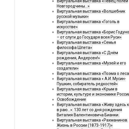
Виртуальная выставка «Певец полей
Новгородчины…»
Виртуальная выставка «Волшебник
русской музыки»
Виртуальная выставка «Гоголь в
искусстве»
Виртуальная выставка «Борис Годун
– от слуги до Государя всея Руси»
Виртуальная выставка «Семья
философа Шпета»
Виртуальная выставка «С Днём
рождения, Андерсен!»
Виртуальная выставка «Музей и его
создатели»
Виртуальная выставка «Поэма о леса
Виртуальная выставка « А.И. Мусин-
Пушкин, собиратель редкостей»
Виртуальная выставка «Крым в
истории, культуре и экономике Росси
Освобождение
Виртуальная выставка «Живу здесь 
в раю…»: 130 лет со дня рождения
Виталия Валентиновича Бианки.
Виртуальная выставка «Рахманинов.
Жизнь в России (1873-1917)»