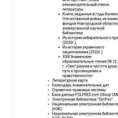
рекомендательный список
литературы
Книги, изданные в годы Велико
Отечественной войны, из книж
фондов Новгородской областн
универсальной научной
библиотеки
Из истории избирательного пр
(2020г.)
Из истории украинского
национализма (2022г.)
XXIII Знаменские
образовательные чтения 08.12.
г. «Свет разума и чистота души:
путь к просвещению и
нравственности»
Литературная карта
Календарь знаменательных дат
Справочно-правовые системы
База данных POLPRED.com Обзор СМ
Электронная библиотека "ЛитРес"
Национальная электронная библиот
(НЭБ)
Национальная электронная библиот