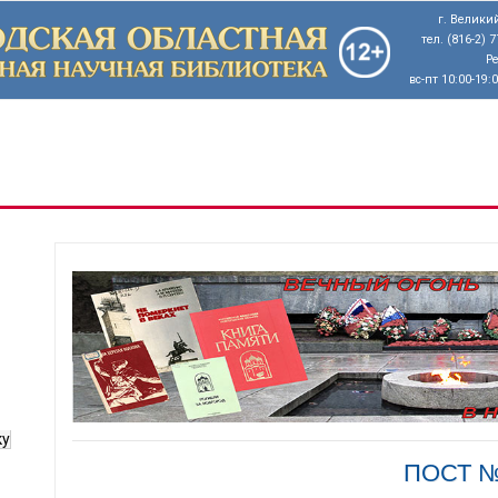
г. Великий
тел. (816-2) 
Р
вс-пт 10:00-19:
ку
ПОСТ 