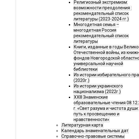
Религиозный экстремизм:
возможности преодоления :
рекомендательный список
литературы (2023-2024 гг.)
Многодетная семья –
многодетная Россия
рекомендательный список
литературы
Книги, изданные в годы Велико
Отечественной войны, из книж
фондов Новгородской областн
универсальной научной
библиотеки
Из истории избирательного пр
(2020г.)
Из истории украинского
национализма (2022г.)
XXIII Знаменские
образовательные чтения 08.12.
г. «Свет разума и чистота души:
путь к просвещению и
нравственности»
Литературная карта
Календарь знаменательных дат
Справочно-правовые системы