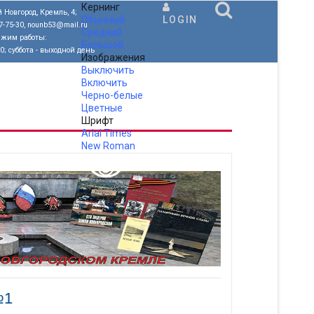
Кернинг
 Новгород, Кремль, 4;
Обычный
LOGIN
77-75-30, nounb53@mail.ru
Средний
ежим работы:
Большой
00; суббота - выходной день
Изображения
Выключить
Включить
Черно-белые
Цветные
Шрифт
Arial
Times
New Roman
.
№1