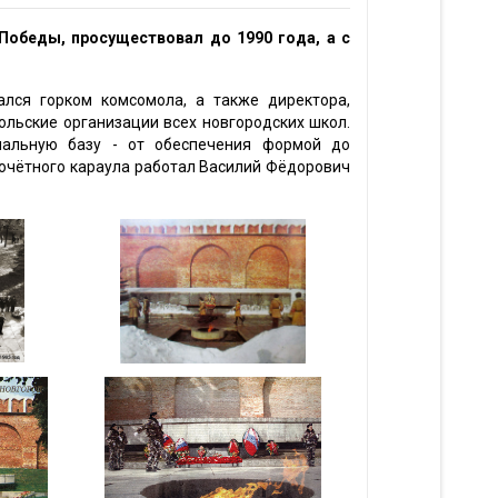
 Победы, просуществовал до 1990 года, а с
ался горком комсомола, а также директора,
ольские организации всех новгородских школ.
иальную базу - от обеспечения формой до
почётного караула работал Василий Фёдорович