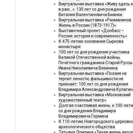
Виртуальная выставка «Живу здесь 
в раю…»: 130 лет со дня рождения
Виталия Валентиновича Бианки.
Виртуальная выставка «Рахманинов.
Жизнь в России (1873-1917)»
Выставочный проект «Донбасс –
Россия: история и современность»
К 475-летию основания Сыркова
монастыря
100 лет со дня рождения участника
Великой Отечественной войны,
Почётного гражданина Старой Руссы
Ивана Николаевича Вязинина
Виртуальная выставка «Поэзия не
терпит лености, фальшивости не
признаёт: 100 лет со дня рождения
Владимира Александровича Кулагин
Виртуальная выставка «Московский
художественный театр»
Долгая счастливая жизнь: к 100-лет
со дня рождения Владимира
Владимировича Гормина
К 110-летию Новгородского церковн
археологического общества
Татьяна Ломзина «Тихая жизнь веще