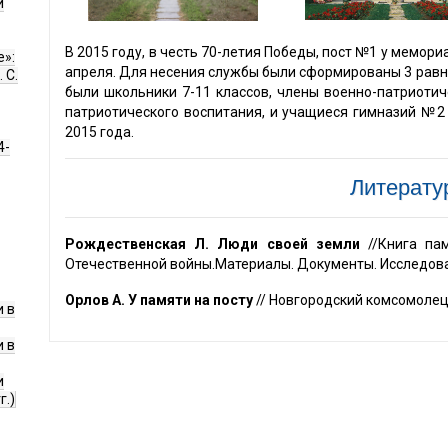
и
В 2015 году, в честь 70-летия Победы, пост №1 у мемор
е»:
апреля. Для несения службы были сформированы 3 равно
 С.
были школьники 7-11 классов, члены военно-патриотич
патриотического воспитания, и учащиеся гимназий №2 
2015 года.
4-
Литератур
Рождественская Л. Люди своей земли
//Книга пам
Отечественной войны.Материалы. Документы. Исследовани
Орлов А. У памяти на посту
// Новгородский комсомолец. 
 в
 в
и
г.)