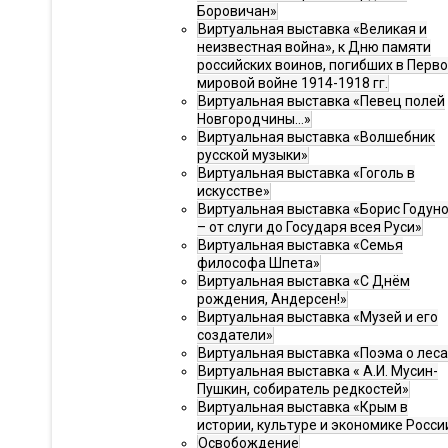
Боровичан»
Виртуальная выставка «Великая и
неизвестная война», к Дню памяти
российских воинов, погибших в Перв
мировой войне 1914-1918 гг.
Виртуальная выставка «Певец полей
Новгородчины…»
Виртуальная выставка «Волшебник
русской музыки»
Виртуальная выставка «Гоголь в
искусстве»
Виртуальная выставка «Борис Годун
– от слуги до Государя всея Руси»
Виртуальная выставка «Семья
философа Шпета»
Виртуальная выставка «С Днём
рождения, Андерсен!»
Виртуальная выставка «Музей и его
создатели»
Виртуальная выставка «Поэма о леса
Виртуальная выставка « А.И. Мусин-
Пушкин, собиратель редкостей»
Виртуальная выставка «Крым в
истории, культуре и экономике Росси
Освобождение