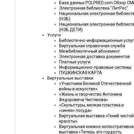
База данных POLPRED.com Обзор СМ
Электронная библиотека "ЛитРес"
Национальная электронная библиот
(НЭБ)
Национальная электронная библиот
(НЭБ.ДЕТИ)
Услуги
Библиотечно-информационные услу
Виртуальная справочная служба
Межбиблиотечный абонемент
Электронная доставка документов
Платные услуги
Информационно-правовые системы
ПУШКИНСКАЯ КАРТА
Виртуальные выставки
«Участники Великой Отечественной
войны в искусстве»
«Жизнь и творчество Антонина
Федоровича Чистякова»
«Скульптуры, мелкая пластика и
«синяя» посуда»
Виртуальная выставка «Гений чистой
красоты»
Виртуальная книжно-иллюстративна
выставка «Теперь это гордость