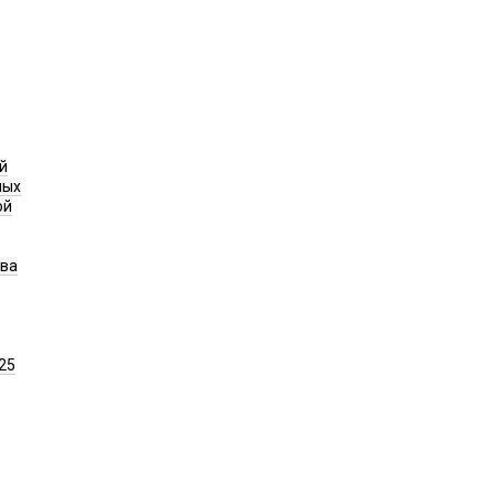
й
ных
ой
ава
25