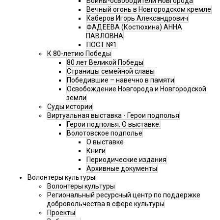
Воины-освободители Новгорода
Вечный огонь в Новгородском кремле
Каберов Игорь Александрович
ФАДЕЕВА (Костюхина) АННА
ПАВЛОВНА
ПОСТ №1
К 80-летию Победы
80 лет Великой Победы
Страницы семейной славы
Победившие – навечно в памяти
Освобождение Новгорода и Новгородской
земли
Суды истории
Виртуальная выставка - Герои подполья
Герои подполья. О выставке.
Волотовское подполье
О выставке
Книги
Периодические издания
Архивные документы
Волонтеры культуры
Волонтеры культуры
Региональный ресурсный центр по поддержке
добровольчества в сфере культуры
Проекты