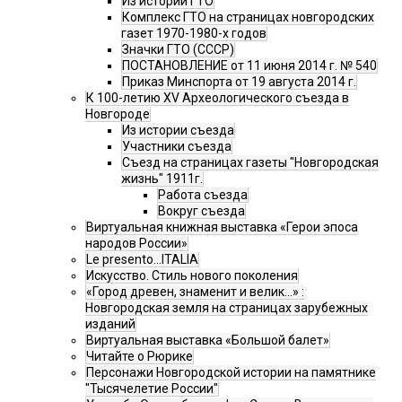
Из истории ГТО
Комплекс ГТО на страницах новгородских
газет 1970-1980-х годов
Значки ГТО (СССР)
ПОСТАНОВЛЕНИЕ от 11 июня 2014 г. № 540
Приказ Минспорта от 19 августа 2014 г.
К 100-летию XV Археологического съезда в
Новгороде
Из истории съезда
Участники съезда
Cъезд на страницах газеты "Новгородская
жизнь" 1911г.
Работа съезда
Вокруг съезда
Виртуальная книжная выставка «Герои эпоса
народов России»
Le presento...ITALIA
Искусство. Стиль нового поколения
«Город древен, знаменит и велик…» :
Новгородская земля на страницах зарубежных
изданий
Виртуальная выставка «Большой балет»
Читайте о Рюрике
Персонажи Новгородской истории на памятнике
"Тысячелетие России"