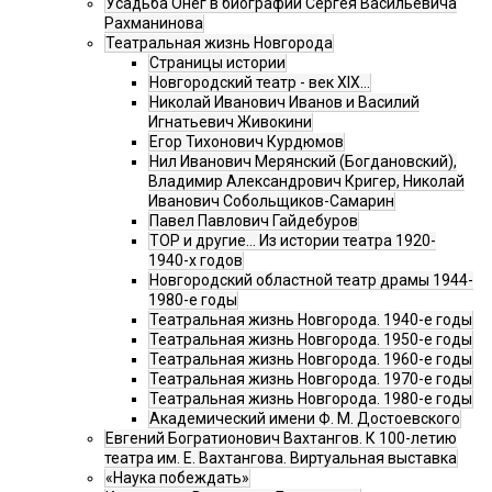
Усадьба Онег в биографии Сергея Васильевича
Рахманинова
Театральная жизнь Новгорода
Страницы истории
Новгородский театр - век XIX…
Николай Иванович Иванов и Василий
Игнатьевич Живокини
Егор Тихонович Курдюмов
Нил Иванович Мерянский (Богдановский),
Владимир Александрович Кригер, Николай
Иванович Собольщиков-Самарин
Павел Павлович Гайдебуров
ТОР и другие… Из истории театра 1920-
1940-х годов
Новгородский областной театр драмы 1944-
1980-е годы
Театральная жизнь Новгорода. 1940-е годы
Театральная жизнь Новгорода. 1950-е годы
Театральная жизнь Новгорода. 1960-е годы
Театральная жизнь Новгорода. 1970-е годы
Театральная жизнь Новгорода. 1980-е годы
Академический имени Ф. М. Достоевского
Евгений Богратионович Вахтангов. К 100-летию
театра им. Е. Вахтангова. Виртуальная выставка
«Наука побеждать»