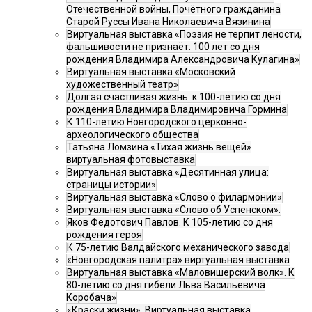
Отечественной войны, Почётного гражданина
Старой Руссы Ивана Николаевича Вязинина
Виртуальная выставка «Поэзия не терпит лености,
фальшивости не признаёт: 100 лет со дня
рождения Владимира Александровича Кулагина»
Виртуальная выставка «Московский
художественный театр»
Долгая счастливая жизнь: к 100-летию со дня
рождения Владимира Владимировича Гормина
К 110-летию Новгородского церковно-
археологического общества
Татьяна Ломзина «Тихая жизнь вещей»
виртуальная фотовыставка
Виртуальная выставка «Десятинная улица:
страницы истории»
Виртуальная выставка «Слово о филармонии»
Виртуальная выставка «Слово об Успенском».
Яков Федотович Павлов. К 105-летию со дня
рождения героя
К 75-летию Валдайского механического завода
«Новгородская палитра» виртуальная выставка
Виртуальная выставка «Маловишерский волк». К
80-летию со дня гибели Льва Васильевича
Коробача»
«Краски жизни». Виртуальная выставка