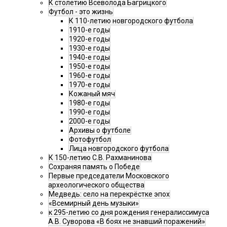
К столетию Всеволода Багрицкого
Футбол - это жизнь
К 110-летию новгородского футбола
1910-е годы
1920-е годы
1930-е годы
1940-е годы
1950-е годы
1960-е годы
1970-е годы
Кожаный мяч
1980-е годы
1990-е годы
2000-е годы
Архивы о футболе
Фотофутбол
Лица новгородского футбола
К 150-летию С.В. Рахманинова
Сохраняя память о Победе
Первые председатели Московского
археологического общества
Медведь: село на перекрёстке эпох
«Всемирный день музыки»
к 295-летию со дня рождения генералиссимуса
А.В. Суворова «В боях не знавший поражений»