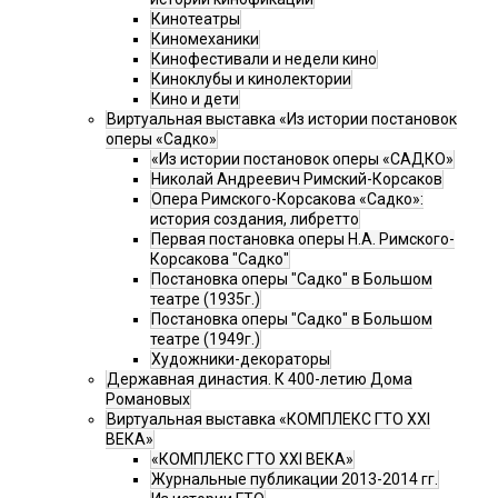
Кинотеатры
Киномеханики
Кинофестивали и недели кино
Киноклубы и кинолектории
Кино и дети
Виртуальная выставка «Из истории постановок
оперы «Садко»
«Из истории постановок оперы «САДКО»
Николай Андреевич Римский-Корсаков
Опера Римского-Корсакова «Садко»:
история создания, либретто
Первая постановка оперы Н.А. Римского-
Корсакова "Садко"
Постановка оперы "Садко" в Большом
театре (1935г.)
Постановка оперы "Садко" в Большом
театре (1949г.)
Художники-декораторы
Державная династия. К 400-летию Дома
Романовых
Виртуальная выставка «КОМПЛЕКС ГТО XXI
ВЕКА»
«КОМПЛЕКС ГТО XXI ВЕКА»
Журнальные публикации 2013-2014 гг.