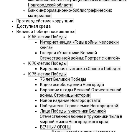
Новгородской области
Банк информационно-библиографических
материалов
Противодействие коррупции
Доступная среда
Великой Победе посвящается
К 65-летию Победы
Интернет-акция «Годы войны: человек и
книга»
Галерея «Участники Великой
Отечественной войны: Портрет с книгой»
К 70-летию Победы:
Виртуальная выставка «Слово о Победе»
К 75-летию Победы
75 лет Великой Победы
К дню освобождения Новгорода
Боровичи в годы Великой Отечественной
войны. Страницы истории
Новое издание Новгородстата
Победители. Герои земли Новгородской
Лица Победы: участники Великой
Отечественной войны и труженики тыла в
мирной жизни Новгородского края
ВЕЧНЫЙ ОГОНЬ