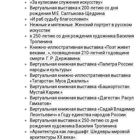
«За кулисами служения искусству»
Виртуальная выставка к 200-летию со дня
рождения М.Е. Салтыкова-Щедрина
«И раб судьбу благословил»
Нежные и мятежные. Женский портрет в русском
искусстве
к 250-летию со дня рождения художника Василия
Тропинина
Книжно-иллюстративная выставка «Поэт живет
веками…», посвященная 210-летней годовщине
смерти Г. Р. Державина.
Виртуальная книжная выставка «Палитра России:
народы и культуры»
Виртуальная книжно-иллюстративная выставка
«Татарстан. Муса Джалиль»
Виртуальная книжная выставка «Башкортостан.
Мустай Карим.»
Виртуальная книжная выставка «Дагестан. Расул
Гамзатов»
Виртуальная книжная выставка «Садай Владимир
Леонтьевич» к Году единства народов России.
Виртуальная выставка к 250-летию со дня
рождения художника Василия Тропинина
«Архитектура как ландшафт. Шедевры мировой
архитектуры XX века».