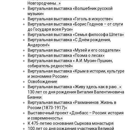
Новгородчины…»
Виртуальная выставка «Волшебник русской
музыки»
Виртуальная выставка «Гоголь в искусстве»
Виртуальная выставка «Борис Годунов – от слуги
до Государя всея Руси»
Виртуальная выставка «Семья философа Шпета»
Виртуальная выставка «С Днём рождения,
Андерсен!»
Виртуальная выставка «Музей и его создатели»
Виртуальная выставка «Поэма о лесах»
Виртуальная выставка « А.И. Мусин-Пушкин,
собиратель редкостей»
Виртуальная выставка «Крым в истории, культуре
и экономике России»
Освобождение
Виртуальная выставка «Живу здесь как в раю…»:
130 лет со дня рождения Виталия Валентиновича
Бианки.
Виртуальная выставка «Рахманинов. Жизнь в
России (1873-1917)»
Выставочный проект «Донбасс – Россия: история
и современность»
К 475-летию основания Сыркова монастыря
100 лет со дня рождения участника Великой