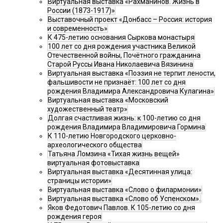
Виртуальная выставка «Рахманинов. Жизнь в
России (1873-1917)»
Выставочный проект «Донбасс – Россия: история
и современность»
К 475-летию основания Сыркова монастыря
100 лет со дня рождения участника Великой
Отечественной войны, Почётного гражданина
Старой Руссы Ивана Николаевича Вязинина
Виртуальная выставка «Поэзия не терпит лености,
фальшивости не признаёт: 100 лет со дня
рождения Владимира Александровича Кулагина»
Виртуальная выставка «Московский
художественный театр»
Долгая счастливая жизнь: к 100-летию со дня
рождения Владимира Владимировича Гормина
К 110-летию Новгородского церковно-
археологического общества
Татьяна Ломзина «Тихая жизнь вещей»
виртуальная фотовыставка
Виртуальная выставка «Десятинная улица:
страницы истории»
Виртуальная выставка «Слово о филармонии»
Виртуальная выставка «Слово об Успенском».
Яков Федотович Павлов. К 105-летию со дня
рождения героя