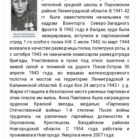
неполной средней школы в Порховском
районе Ленинградской области. В 1941-42
гг. была заместителем начальника по
кадрам Военторга Северо-Западного
фронта. В 1942 году в Валдае, куда была
эвакуирована, вступила в партизанский
отряд 1-го особого полка Н.И. С июля 1942 по март 1944
воевала в качестве разведчицы полка, политрука роты, а
с октября 1943 её назначили комиссаром разведотряда
бригады. Участвовала в пуске под откос эшелона с
живой силой и техникой на дороге Псков-Остров 30
апреля 1943 года, во взрывах железнодорожного
полотна и мостов на территории Ленинградской и
Калининской областей. В ходе боя 24 августа 1943 г. у д.
Жарки оттащила в безопасное место раненых партизан и
этим спасла им жизнь. Анна Павловна была награждена
орденом Красной звезды, медалью «Партизану
Отечественной войны» 1-й степени. После войны
трудилась на различных партийных должностях в
Окуловском, Крестецком, Валдайском районах
Новгородской области. С 1954 года работала и
проживала в Новгороде. Умерла в июне 2007 года.