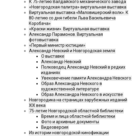
К 75-летию Валдайского механического завода
«Новгородская палитра» виртуальная выставка
Виртуальная выставка «Маловишерский волк». К
80-летию со дня гибели Льва Васильевича
Коробача»
«Краски жизни». Виртуальная выставка
Александр Парамонов. Виртуальная
фотовыставка
«Первый министр юстиции»
Александр Невский и Новгородская земля
О выставке
Александр Невский
Полководец Александр Невский в редких
изданиях
Увековечение памяти Александра Невского
Образ Александра Невского в
художественной литературе
Образ Александра Невского в искусстве
Новгородика на страницах зарубежных изданий
XIX века
75-летие Новгородской областной библиотеки
Время и лица областной библиотеки
Фото и архивные документы
Видеоверсия
Из истории новгородской кинофикации