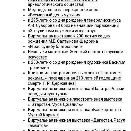
археологического общества
Медведь: село на перекрёстке эпох
«Всемирный день музыки»
к 295-летию со дня рождения генералиссимуса
А.В. Суворова «В боях не знавший поражений»
«За кулисами служения искусству»
Виртуальная выставка к 200-летию со дня
рождения М.Е. Салтыкова-Щедрина
«И раб судьбу благословил»
Нежные и мятежные. Женский портрет в русском
искусстве
к 250-летию со дня рождения художника Василия
Тропинина
Книжно-иллюстративная выставка «Поэт живет
веками…», посвященная 210-летней годовщине
смерти Г. Р. Державина.
Виртуальная книжная выставка «Палитра России:
народы и культуры»
Виртуальная книжно-иллюстративная выставка
«Татарстан. Муса Джалиль»
Виртуальная книжная выставка «Башкортостан.
Мустай Карим.»
Виртуальная книжная выставка «Дагестан. Расул
Гамзатов»
Виртуальная книжная выставка «Садай Владимир