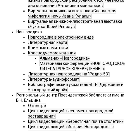
жизни Новгородской республики: к 920 - летию со
дня основания Антониева монастыря»
Виртуальная книжная выставка «Славянская
мифология: ночь Ивана Купалы»
Виртуальная книжно-иллюстративная выставка
«Чукотка. Юрий Рытхэу.»
Новгородика
Новгородика в электронном виде
Литературная карта
Книжные памятники
Краеведческие издания
Альманах «Новгородика»
Материалы конференции «НОВГОРОДСКОЕ
ЛИТЕРАТУРНОЕ КРАЕВЕДЕНИЕ...»
Литературная новгородика на "Радио-53"
Литература-аудиоформат
Библиографический указатель «Г. Р. Державин и
Новгородский край»
Региональный центр Президентской библиотеки имени
Б.Н. Ельцина
О центре
Цикл видеолекций «Феномен новгородской
реставрации»
Цикл видеолекций «Берестяная почта столетий»
Цикл видеолекций «История Новгородского