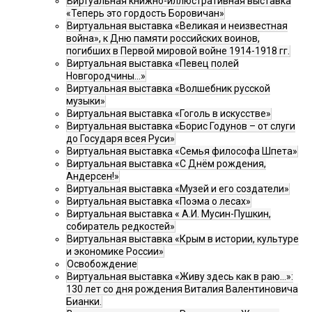
Виртуальная книжно-иллюстративная выставка
«Теперь это гордость Боровичан»
Виртуальная выставка «Великая и неизвестная
война», к Дню памяти российских воинов,
погибших в Первой мировой войне 1914-1918 гг.
Виртуальная выставка «Певец полей
Новгородчины…»
Виртуальная выставка «Волшебник русской
музыки»
Виртуальная выставка «Гоголь в искусстве»
Виртуальная выставка «Борис Годунов – от слуги
до Государя всея Руси»
Виртуальная выставка «Семья философа Шпета»
Виртуальная выставка «С Днём рождения,
Андерсен!»
Виртуальная выставка «Музей и его создатели»
Виртуальная выставка «Поэма о лесах»
Виртуальная выставка « А.И. Мусин-Пушкин,
собиратель редкостей»
Виртуальная выставка «Крым в истории, культуре
и экономике России»
Освобождение
Виртуальная выставка «Живу здесь как в раю…»:
130 лет со дня рождения Виталия Валентиновича
Бианки.