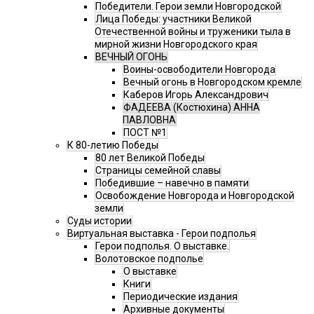
Победители. Герои земли Новгородской
Лица Победы: участники Великой
Отечественной войны и труженики тыла в
мирной жизни Новгородского края
ВЕЧНЫЙ ОГОНЬ
Воины-освободители Новгорода
Вечный огонь в Новгородском кремле
Каберов Игорь Александрович
ФАДЕЕВА (Костюхина) АННА
ПАВЛОВНА
ПОСТ №1
К 80-летию Победы
80 лет Великой Победы
Страницы семейной славы
Победившие – навечно в памяти
Освобождение Новгорода и Новгородской
земли
Суды истории
Виртуальная выставка - Герои подполья
Герои подполья. О выставке.
Волотовское подполье
О выставке
Книги
Периодические издания
Архивные документы