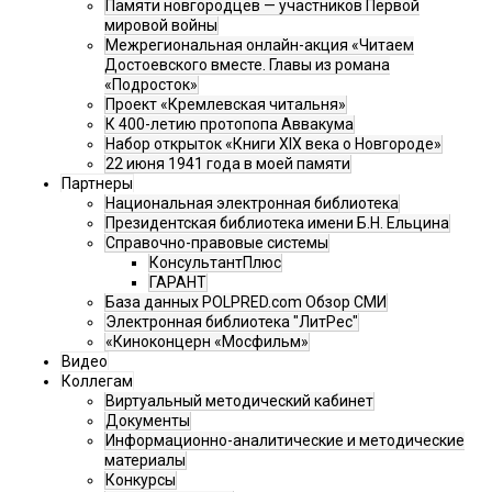
Памяти новгородцев — участников Первой
мировой войны
Межрегиональная онлайн-акция «Читаем
Достоевского вместе. Главы из романа
«Подросток»
Проект «Кремлевская читальня»
К 400-летию протопопа Аввакума
Набор открыток «Книги XIX века о Новгороде»
22 июня 1941 года в моей памяти
Партнеры
Национальная электронная библиотека
Президентская библиотека имени Б.Н. Ельцина
Справочно-правовые системы
КонсультантПлюс
ГАРАНТ
База данных POLPRED.com Обзор СМИ
Электронная библиотека "ЛитРес"
«Киноконцерн «Мосфильм»
Видео
Коллегам
Виртуальный методический кабинет
Документы
Информационно-аналитические и методические
материалы
Конкурсы