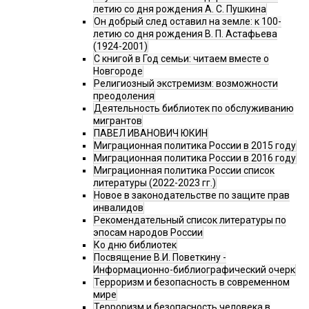
летию со дня рождения А. С. Пушкина
Он добрый след оставил на земле: к 100-
летию со дня рождения В. П. Астафьева
(1924-2001)
С книгой в Год семьи: читаем вместе о
Новгороде
Религиозный экстремизм: возможности
преодоления
Деятельность библиотек по обслуживанию
мигрантов
ПАВЕЛ ИВАНОВИЧ ЮКИН
Миграционная политика России в 2015 году
Миграционная политика России в 2016 году
Миграционная политика России список
литературы (2022-2023 гг.)
Новое в законодательстве по защите прав
инвалидов
Рекомендательный список литературы по
эпосам народов России
Ко дню библиотек
Посвящение В.И. Поветкину -
Информационно-библиографический очерк
Терроризм и безопасность в современном
мире
Терроризм и безопасность человека в