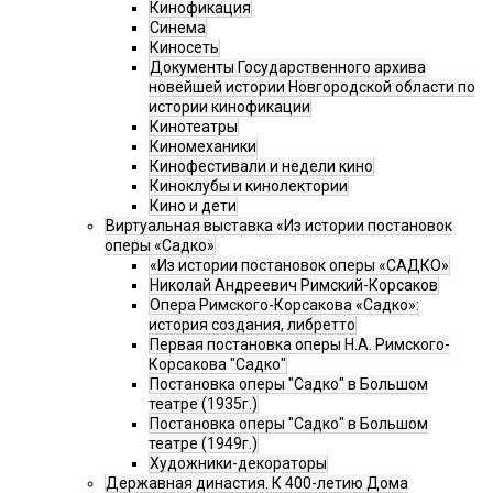
Кинофикация
Синема
Киносеть
Документы Государственного архива
новейшей истории Новгородской области по
истории кинофикации
Кинотеатры
Киномеханики
Кинофестивали и недели кино
Киноклубы и кинолектории
Кино и дети
Виртуальная выставка «Из истории постановок
оперы «Садко»
«Из истории постановок оперы «САДКО»
Николай Андреевич Римский-Корсаков
Опера Римского-Корсакова «Садко»:
история создания, либретто
Первая постановка оперы Н.А. Римского-
Корсакова "Садко"
Постановка оперы "Садко" в Большом
театре (1935г.)
Постановка оперы "Садко" в Большом
театре (1949г.)
Художники-декораторы
Державная династия. К 400-летию Дома