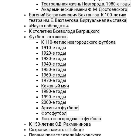
Театральная жизнь Новгорода. 1980-е годы
Академический имени Ф. М. Достоевского
Евгений Богратионович Вахтангов. К 100-летию
театра им. Е. Вахтангова. Виртуальная выставка
«Наука побеждать»
К столетию Всеволода Багрицкого
Футбол - это жизнь
К 110-летию новгородского футбола
1910-е годы
1920-е годы
1930-е годы
1940-е годы
1950-е годы
1960-е годы
1970-е годы
Кожаный мяч
1980-е годы
1990-е годы
2000-е годы
Архивы о футболе
Фотофутбол
Лица новгородского футбола
К 150-летию С.В. Рахманинова
Сохраняя память о Победе
Первые председатели Московского