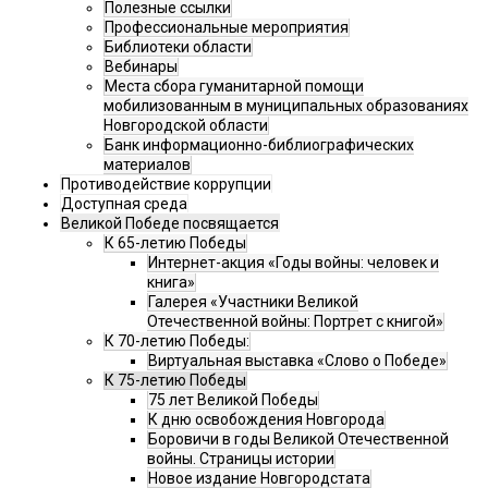
Полезные ссылки
Профессиональные мероприятия
Библиотеки области
Вебинары
Места сбора гуманитарной помощи
мобилизованным в муниципальных образованиях
Новгородской области
Банк информационно-библиографических
материалов
Противодействие коррупции
Доступная среда
Великой Победе посвящается
К 65-летию Победы
Интернет-акция «Годы войны: человек и
книга»
Галерея «Участники Великой
Отечественной войны: Портрет с книгой»
К 70-летию Победы:
Виртуальная выставка «Слово о Победе»
К 75-летию Победы
75 лет Великой Победы
К дню освобождения Новгорода
Боровичи в годы Великой Отечественной
войны. Страницы истории
Новое издание Новгородстата