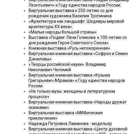
Леонтьевич» к Году единства народов России.
Виртуальная выставка к 250-летию со дня
рождения художника Василия Тропинина
«Архитектура как ландшафт. Шедевры мировой
архитектуры XX века».
«Малые народы большой страны»
Выставка «Подвиг Лёни Голикова: к 100-летию со
дня рождения Героя Советского Союза»
Книжная выставка «Русь непокоренная»
Виртуальная книжная выставка «Софрон и Семен
Даниловы»
«Творцы российской науки». Владимир
Николаевич Челомей
Виртуальная книжная выставка «Кузьма
Григорьевич Абрамов» к Году единства народов
России.
«Не только музы: женщины в литературном
процессе»
Виртуальная книжная выставка «Народы дружат
сказками»
Виртуальная выставка «МИФические
приключения»
Надежда Петровна Ламанова - модельер
Виртуальная книжная выставка «Центр духовной