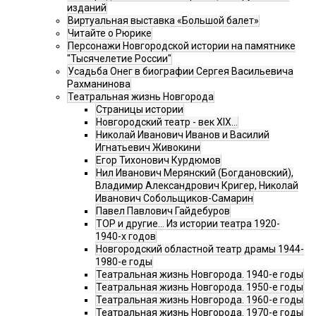
изданий
Виртуальная выставка «Большой балет»
Читайте о Рюрике
Персонажи Новгородской истории на памятнике
"Тысячелетие России"
Усадьба Онег в биографии Сергея Васильевича
Рахманинова
Театральная жизнь Новгорода
Страницы истории
Новгородский театр - век XIX…
Николай Иванович Иванов и Василий
Игнатьевич Живокини
Егор Тихонович Курдюмов
Нил Иванович Мерянский (Богдановский),
Владимир Александрович Кригер, Николай
Иванович Собольщиков-Самарин
Павел Павлович Гайдебуров
ТОР и другие… Из истории театра 1920-
1940-х годов
Новгородский областной театр драмы 1944-
1980-е годы
Театральная жизнь Новгорода. 1940-е годы
Театральная жизнь Новгорода. 1950-е годы
Театральная жизнь Новгорода. 1960-е годы
Театральная жизнь Новгорода. 1970-е годы