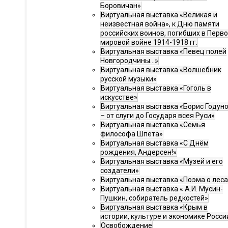
Боровичан»
Виртуальная выставка «Великая и
неизвестная война», к Дню памяти
российских воинов, погибших в Перв
мировой войне 1914-1918 гг.
Виртуальная выставка «Певец полей
Новгородчины…»
Виртуальная выставка «Волшебник
русской музыки»
Виртуальная выставка «Гоголь в
искусстве»
Виртуальная выставка «Борис Годун
– от слуги до Государя всея Руси»
Виртуальная выставка «Семья
философа Шпета»
Виртуальная выставка «С Днём
рождения, Андерсен!»
Виртуальная выставка «Музей и его
создатели»
Виртуальная выставка «Поэма о леса
Виртуальная выставка « А.И. Мусин-
Пушкин, собиратель редкостей»
Виртуальная выставка «Крым в
истории, культуре и экономике Росси
Освобождение