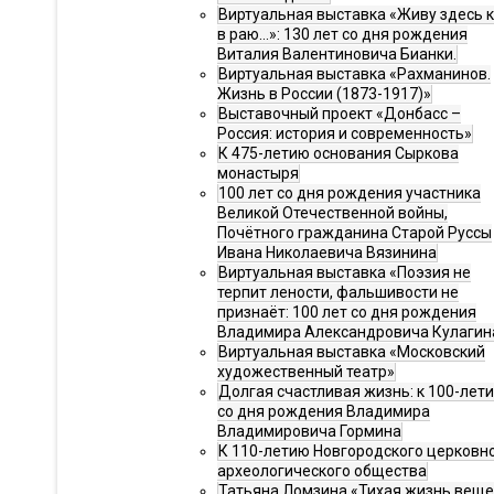
Виртуальная выставка «Живу здесь 
в раю…»: 130 лет со дня рождения
Виталия Валентиновича Бианки.
Виртуальная выставка «Рахманинов.
Жизнь в России (1873-1917)»
Выставочный проект «Донбасс –
Россия: история и современность»
К 475-летию основания Сыркова
монастыря
100 лет со дня рождения участника
Великой Отечественной войны,
Почётного гражданина Старой Руссы
Ивана Николаевича Вязинина
Виртуальная выставка «Поэзия не
терпит лености, фальшивости не
признаёт: 100 лет со дня рождения
Владимира Александровича Кулагин
Виртуальная выставка «Московский
художественный театр»
Долгая счастливая жизнь: к 100-лет
со дня рождения Владимира
Владимировича Гормина
К 110-летию Новгородского церковн
археологического общества
Татьяна Ломзина «Тихая жизнь веще