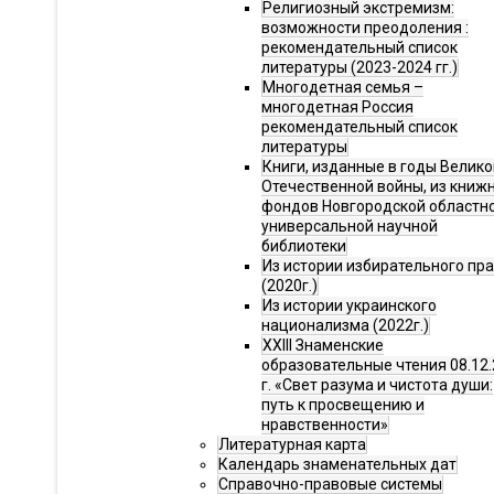
Религиозный экстремизм:
возможности преодоления :
рекомендательный список
литературы (2023-2024 гг.)
Многодетная семья –
многодетная Россия
рекомендательный список
литературы
Книги, изданные в годы Велико
Отечественной войны, из книж
фондов Новгородской областн
универсальной научной
библиотеки
Из истории избирательного пр
(2020г.)
Из истории украинского
национализма (2022г.)
XXIII Знаменские
образовательные чтения 08.12.
г. «Свет разума и чистота души:
путь к просвещению и
нравственности»
Литературная карта
Календарь знаменательных дат
Справочно-правовые системы