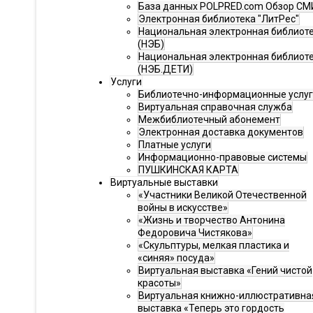
База данных POLPRED.com Обзор СМ
Электронная библиотека "ЛитРес"
Национальная электронная библиот
(НЭБ)
Национальная электронная библиот
(НЭБ.ДЕТИ)
Услуги
Библиотечно-информационные услу
Виртуальная справочная служба
Межбиблиотечный абонемент
Электронная доставка документов
Платные услуги
Информационно-правовые системы
ПУШКИНСКАЯ КАРТА
Виртуальные выставки
«Участники Великой Отечественной
войны в искусстве»
«Жизнь и творчество Антонина
Федоровича Чистякова»
«Скульптуры, мелкая пластика и
«синяя» посуда»
Виртуальная выставка «Гений чистой
красоты»
Виртуальная книжно-иллюстративна
выставка «Теперь это гордость