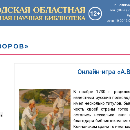
г. Великий
тел. (816-2) 
Р
вс-пт 10:00-19:
УВОРОВ»
Онлайн-игра «А.
В ноябре 1730 г. родилс
известный русский полковод
имел несколько титулов, бы
честь своей страны готов
ку
остались несколько книг 
благодаря библиотекам, мо
Кончанском хранит о нём пам