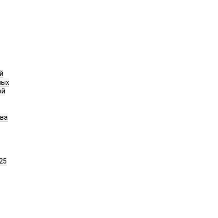
й
ных
ой
ава
25