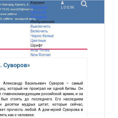
Кернинг
 Новгород, Кремль, 4;
Обычный
LOGIN
77-75-30, nounb53@mail.ru
Средний
ежим работы:
Большой
00; суббота - выходной день
Изображения
Выключить
Включить
Черно-белые
Цветные
Шрифт
Arial
Times
New Roman
.
В. Суворов»
я Александр Васильевич Суворов – самый
ец, который не проиграл ни одной битвы. Он
л главнокомандующим российской армии, и за
 был стоять до последнего. Его наследием
и десятки мудрых цитат, которые сейчас,
жет прочесть любой. А дом-музей Суворова в
ять как о человеке.