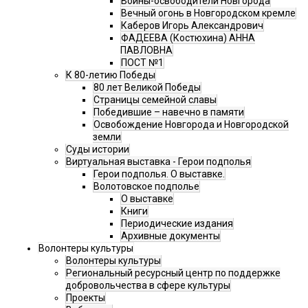
Воины-освободители Новгорода
Вечный огонь в Новгородском кремле
Каберов Игорь Александрович
ФАДЕЕВА (Костюхина) АННА
ПАВЛОВНА
ПОСТ №1
К 80-летию Победы
80 лет Великой Победы
Страницы семейной славы
Победившие – навечно в памяти
Освобождение Новгорода и Новгородской
земли
Суды истории
Виртуальная выставка - Герои подполья
Герои подполья. О выставке.
Волотовское подполье
О выставке
Книги
Периодические издания
Архивные документы
Волонтеры культуры
Волонтеры культуры
Региональный ресурсный центр по поддержке
добровольчества в сфере культуры
Проекты