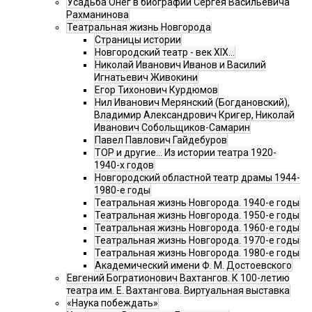
Усадьба Онег в биографии Сергея Васильевича
Рахманинова
Театральная жизнь Новгорода
Страницы истории
Новгородский театр - век XIX…
Николай Иванович Иванов и Василий
Игнатьевич Живокини
Егор Тихонович Курдюмов
Нил Иванович Мерянский (Богдановский),
Владимир Александрович Кригер, Николай
Иванович Собольщиков-Самарин
Павел Павлович Гайдебуров
ТОР и другие… Из истории театра 1920-
1940-х годов
Новгородский областной театр драмы 1944-
1980-е годы
Театральная жизнь Новгорода. 1940-е годы
Театральная жизнь Новгорода. 1950-е годы
Театральная жизнь Новгорода. 1960-е годы
Театральная жизнь Новгорода. 1970-е годы
Театральная жизнь Новгорода. 1980-е годы
Академический имени Ф. М. Достоевского
Евгений Богратионович Вахтангов. К 100-летию
театра им. Е. Вахтангова. Виртуальная выставка
«Наука побеждать»