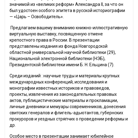
значимой из «великих реформ» Александра II, за что он
был удостоен особого эпитета в русской историографии
— «Царь – Освободитель».
Предлагаем вашему вниманию книжно-иллюстративную
виртуальную выставку, посвященную отмене
крепостного права в России. В презентации
представлены издания из фонда Новгородской
областной универсальной научной библиотеки (29),
Национальной электронной библиотеки (НЭБ),
Президентской библиотеки имени Б. Н. Ельцина (7).
Среди изданий : научные труды и материалы крупных
международных конференций, исследования и
монографии известных историков и правоведов,
проекты, извлечения из законодательных правовых
актов, публицистические материалы и прокламации,
личные дневники и мемуары современников, донесения
свитских генералов и флигель-адьютантов, губернских
прокуроров и уездных стряпчих о проведении реформы и
др.
Особое место в презентации занимает юбилейное