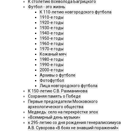
К столетию Всеволода Багрицкого
Футбол - это жизнь
К 110-летию новгородского футбола
1910-е годы
1920-е годы
1930-е годы
1940-е годы
1950-е годы
1960-е годы
1970-е годы
Кожаный мяч
1980-е годы
1990-е годы
2000-е годы
Архивы о футболе
Фотофутбол
Лица новгородского футбола
К 150-летию С.В. Рахманинова
Сохраняя память о Победе
Первые председатели Московского
археологического общества
Медведь: село на перекрёстке эпох
«Всемирный день музыки»
к 295-летию со дня рождения генералиссимуса
А.В. Суворова «В боях не знавший поражений»