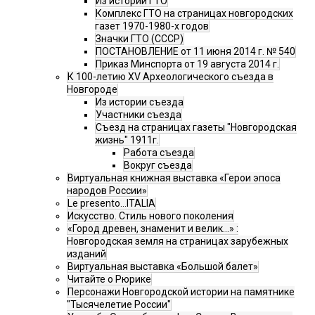
Из истории ГТО
Комплекс ГТО на страницах новгородских
газет 1970-1980-х годов
Значки ГТО (СССР)
ПОСТАНОВЛЕНИЕ от 11 июня 2014 г. № 540
Приказ Минспорта от 19 августа 2014 г.
К 100-летию XV Археологического съезда в
Новгороде
Из истории съезда
Участники съезда
Cъезд на страницах газеты "Новгородская
жизнь" 1911г.
Работа съезда
Вокруг съезда
Виртуальная книжная выставка «Герои эпоса
народов России»
Le presento...ITALIA
Искусство. Стиль нового поколения
«Город древен, знаменит и велик…» :
Новгородская земля на страницах зарубежных
изданий
Виртуальная выставка «Большой балет»
Читайте о Рюрике
Персонажи Новгородской истории на памятнике
"Тысячелетие России"