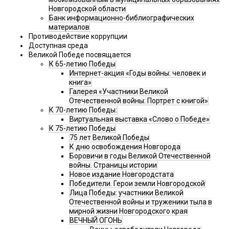
Новгородской области
Банк информационно-библиографических
материалов
Противодействие коррупции
Доступная среда
Великой Победе посвящается
К 65-летию Победы
Интернет-акция «Годы войны: человек и
книга»
Галерея «Участники Великой
Отечественной войны: Портрет с книгой»
К 70-летию Победы:
Виртуальная выставка «Слово о Победе»
К 75-летию Победы
75 лет Великой Победы
К дню освобождения Новгорода
Боровичи в годы Великой Отечественной
войны. Страницы истории
Новое издание Новгородстата
Победители. Герои земли Новгородской
Лица Победы: участники Великой
Отечественной войны и труженики тыла в
мирной жизни Новгородского края
ВЕЧНЫЙ ОГОНЬ