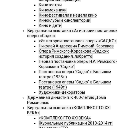
Кинотеатры
Киномеханики
Кинофестивали и недели кино
Киноклубы и кинолектории
Кино и дети
Виртуальная выставка «Из истории постановок
оперы «Садко»
«Из истории постановок оперы «САДКО»
Николай Андреевич Римский-Корсаков
Опера Римского-Корсакова «Садко»:
история создания, либретто
Первая постановка оперы Н.А. Римского-
Корсакова "Садко"
Постановка оперы "Садко" в Большом
театре (1935г.)
Постановка оперы "Садко" в Большом
театре (1949г.)
Художники-декораторы
Державная династия. К 400-летию Дома
Романовых
Виртуальная выставка «КОМПЛЕКС ГТО XXI
ВЕКА»
«КОМПЛЕКС ГТО XXI ВЕКА»
Журнальные публикации 2013-2014 гг.