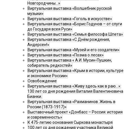
Новгородчины…»
Виртуальная выставка «Волшебник русской
музыки»
Виртуальная выставка «Гоголь в искусстве»
Виртуальная выставка «Борис Годунов – от слуги
до Государя всея Руси»
Виртуальная выставка «Семья философа Шпета»
Виртуальная выставка «С Днём рождения,
Андерсен!»
Виртуальная выставка «Музей и его создатели»
Виртуальная выставка «Поэма о лесах»
Виртуальная выставка « А.И. Мусин-Пушкин,
собиратель редкостей»
Виртуальная выставка «Крым в истории, культуре
и экономике России»
Освобождение
Виртуальная выставка «Живу здесь как в раю…»:
130 лет со дня рождения Виталия Валентиновича
Бианки.
Виртуальная выставка «Рахманинов. Жизнь в
России (1873-1917)»
Выставочный проект «Донбасс – Россия: история
и современность»
К 475-летию основания Сыркова монастыря
100 лет со дня рождения участника Великой