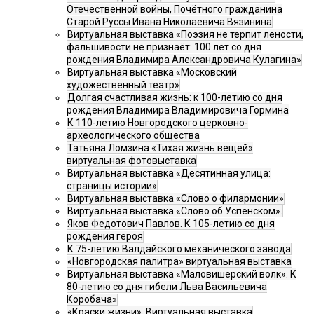
Отечественной войны, Почётного гражданина
Старой Руссы Ивана Николаевича Вязинина
Виртуальная выставка «Поэзия не терпит лености,
фальшивости не признаёт: 100 лет со дня
рождения Владимира Александровича Кулагина»
Виртуальная выставка «Московский
художественный театр»
Долгая счастливая жизнь: к 100-летию со дня
рождения Владимира Владимировича Гормина
К 110-летию Новгородского церковно-
археологического общества
Татьяна Ломзина «Тихая жизнь вещей»
виртуальная фотовыставка
Виртуальная выставка «Десятинная улица:
страницы истории»
Виртуальная выставка «Слово о филармонии»
Виртуальная выставка «Слово об Успенском».
Яков Федотович Павлов. К 105-летию со дня
рождения героя
К 75-летию Валдайского механического завода
«Новгородская палитра» виртуальная выставка
Виртуальная выставка «Маловишерский волк». К
80-летию со дня гибели Льва Васильевича
Коробача»
«Краски жизни». Виртуальная выставка