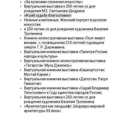
«За кулисами служения искусству»
Виртуальная выставка к 200-летию со дня
рождения М.Е. Салтыкова-Щедрина
«И раб судьбу благословил»
Нежные и мятежные. Женский портрет в русском
искусстве
к 250-летию со дня рождения художника Василия
Тропинина
Книжно-иллюстративная выставка «Поэт живет
веками…», посвященная 210-летней годовщине
смерти Г. Р. Державина.
Виртуальная книжная выставка «Палитра России:
народы и культуры»
Виртуальная книжно-иллюстративная выставка
«Татарстан. Муса Джалиль»
Виртуальная книжная выставка «Башкортостан.
Мустай Карим.»
Виртуальная книжная выставка «Дагестан. Расул
Гамзатов»
Виртуальная книжная выставка «Садай Владимир
Леонтьевич» к Году единства народов России.
Виртуальная выставка к 250-летию со дня
рождения художника Василия Тропинина
«Архитектура как ландшафт. Шедевры мировой
архитектуры XX века».