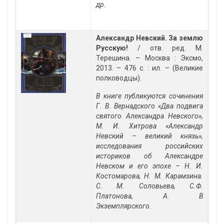
др.
Александр Невский. За землю
Русскую!
/ отв. ред. М.
Терешина. – Москва : Эксмо,
2013. – 476 с. : ил. – (Великие
полководцы).
В книге публикуются сочинения
Г. В. Вернадского «Два подвига
святого Александра Невского»,
М. И. Хитрова «Александр
Невский – великий князь»,
исследования российских
историков об Александре
Невском и его эпохе – Н. И.
Костомарова, Н. М. Карамзина.
С. М. Соловьева, С.Ф.
Платонова, А. В
Экземплярского.