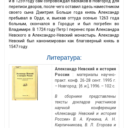
и в 1259 году сам сопровождал баскаков в Новгород для
переписи дворов, после чего оставил здесь наместником
своего сына Дмитрия. Больше года князь Александр
пребывал в Орде, и, выехав оттуда осенью 1263 года
больным, скончался в Городце и был погребен во
Владимире. В 1724 году Петр I перенес прах Александра
Невского в Александро-Невский монастырь. Александр
Невский был канонизирован как благоверный князь в
1547 году.
Литература:
Александр Невский и история
России
: материалы научно-
практ. конф. 26-28 сент. 1995 г.
– Новгород : [б. и.], 1996. – 102 с.
В сборнике представлены
тексты докладов участников
научной конференции
«Александр Невский и история
России» В. А. Кучкина, А. Н.
Кирпичникова, В. Л. Егорова и