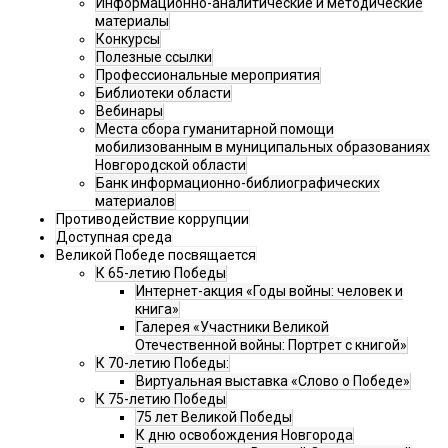
Информационно-аналитические и методические
материалы
Конкурсы
Полезные ссылки
Профессиональные мероприятия
Библиотеки области
Вебинары
Места сбора гуманитарной помощи
мобилизованным в муниципальных образованиях
Новгородской области
Банк информационно-библиографических
материалов
Противодействие коррупции
Доступная среда
Великой Победе посвящается
К 65-летию Победы
Интернет-акция «Годы войны: человек и
книга»
Галерея «Участники Великой
Отечественной войны: Портрет с книгой»
К 70-летию Победы:
Виртуальная выставка «Слово о Победе»
К 75-летию Победы
75 лет Великой Победы
К дню освобождения Новгорода