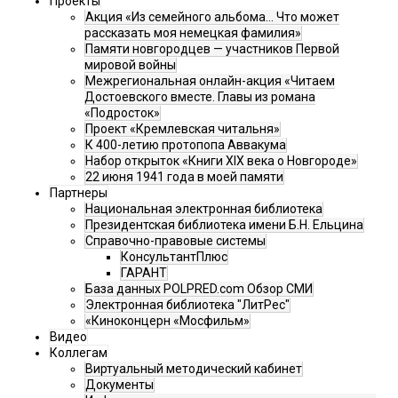
Проекты
Акция «Из семейного альбома... Что может
рассказать моя немецкая фамилия»
Памяти новгородцев — участников Первой
мировой войны
Межрегиональная онлайн-акция «Читаем
Достоевского вместе. Главы из романа
«Подросток»
Проект «Кремлевская читальня»
К 400-летию протопопа Аввакума
Набор открыток «Книги XIX века о Новгороде»
22 июня 1941 года в моей памяти
Партнеры
Национальная электронная библиотека
Президентская библиотека имени Б.Н. Ельцина
Справочно-правовые системы
КонсультантПлюс
ГАРАНТ
База данных POLPRED.com Обзор СМИ
Электронная библиотека "ЛитРес"
«Киноконцерн «Мосфильм»
Видео
Коллегам
Виртуальный методический кабинет
Документы