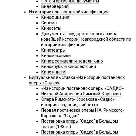
Фото и архивные документы
Видеоверсия
Из истории новгородской кинофикации
Кинофикация
Синема
Киносеть
Документы Государственного архива
новейшей истории Новгородской области по
истории кинофикации
Кинотеатры
Киномеханики
Кинофестивали и недели кино
Киноклубы и кинолектории
Кино и дети
Виртуальная выставка «Из истории постановок
оперы «Садко»
«Из истории постановок оперы «САДКО»
Николай Андреевич Римский-Корсаков
Опера Римского-Корсакова «Садко»:
история создания, либретто
Первая постановка оперы Н.А. Римского-
Корсакова "Садко"
Постановка оперы "Садко" в Большом
театре (1935г.)
Постановка оперы "Садко" в Большом