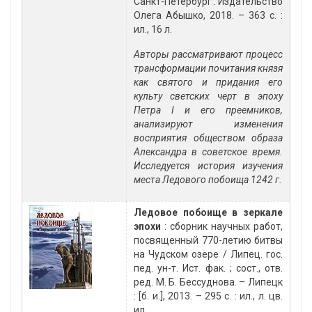
Санкт-Петербург : Издательство
Олега Абышко, 2018. – 363 с. :
ил., 16 л.
Авторы рассматривают процесс
трансформации почитания князя
как святого и придания его
культу светских черт в эпоху
Петра I и его преемников,
анализируют изменения
восприятия обществом образа
Александра в советское время.
Исследуется история изучения
места Ледового побоища 1242 г.
Ледовое побоище в зеркале
эпохи
: сборник научных работ,
посвященный 770-летию битвы
на Чудском озере / Липец. гос.
пед. ун-т. Ист. фак. ; сост., отв.
ред. М. Б. Бессуднова. – Липецк
: [б. и.], 2013. – 295 с. : ил., л. цв.
ил.