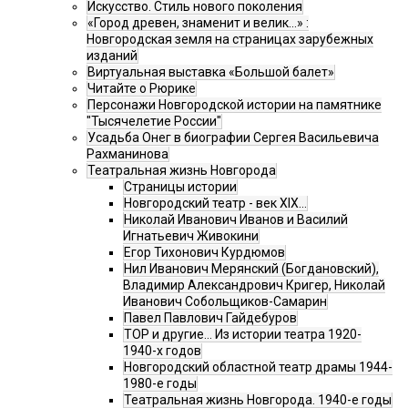
Искусство. Стиль нового поколения
«Город древен, знаменит и велик…» :
Новгородская земля на страницах зарубежных
изданий
Виртуальная выставка «Большой балет»
Читайте о Рюрике
Персонажи Новгородской истории на памятнике
"Тысячелетие России"
Усадьба Онег в биографии Сергея Васильевича
Рахманинова
Театральная жизнь Новгорода
Страницы истории
Новгородский театр - век XIX…
Николай Иванович Иванов и Василий
Игнатьевич Живокини
Егор Тихонович Курдюмов
Нил Иванович Мерянский (Богдановский),
Владимир Александрович Кригер, Николай
Иванович Собольщиков-Самарин
Павел Павлович Гайдебуров
ТОР и другие… Из истории театра 1920-
1940-х годов
Новгородский областной театр драмы 1944-
1980-е годы
Театральная жизнь Новгорода. 1940-е годы