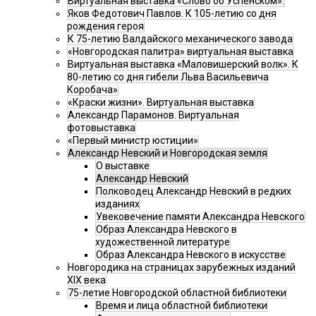
Виртуальная выставка «Слово об Успенском».
Яков Федотович Павлов. К 105-летию со дня
рождения героя
К 75-летию Валдайского механического завода
«Новгородская палитра» виртуальная выставка
Виртуальная выставка «Маловишерский волк». К
80-летию со дня гибели Льва Васильевича
Коробача»
«Краски жизни». Виртуальная выставка
Александр Парамонов. Виртуальная
фотовыставка
«Первый министр юстиции»
Александр Невский и Новгородская земля
О выставке
Александр Невский
Полководец Александр Невский в редких
изданиях
Увековечение памяти Александра Невского
Образ Александра Невского в
художественной литературе
Образ Александра Невского в искусстве
Новгородика на страницах зарубежных изданий
XIX века
75-летие Новгородской областной библиотеки
Время и лица областной библиотеки