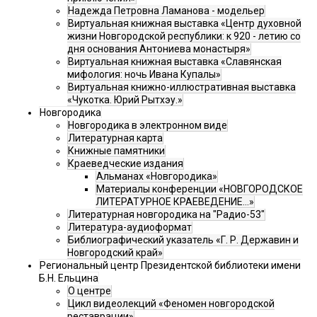
Надежда Петровна Ламанова - модельер
Виртуальная книжная выставка «Центр духовной
жизни Новгородской республики: к 920 - летию со
дня основания Антониева монастыря»
Виртуальная книжная выставка «Славянская
мифология: ночь Ивана Купалы»
Виртуальная книжно-иллюстративная выставка
«Чукотка. Юрий Рытхэу.»
Новгородика
Новгородика в электронном виде
Литературная карта
Книжные памятники
Краеведческие издания
Альманах «Новгородика»
Материалы конференции «НОВГОРОДСКОЕ
ЛИТЕРАТУРНОЕ КРАЕВЕДЕНИЕ...»
Литературная новгородика на "Радио-53"
Литература-аудиоформат
Библиографический указатель «Г. Р. Державин и
Новгородский край»
Региональный центр Президентской библиотеки имени
Б.Н. Ельцина
О центре
Цикл видеолекций «Феномен новгородской
реставрации»