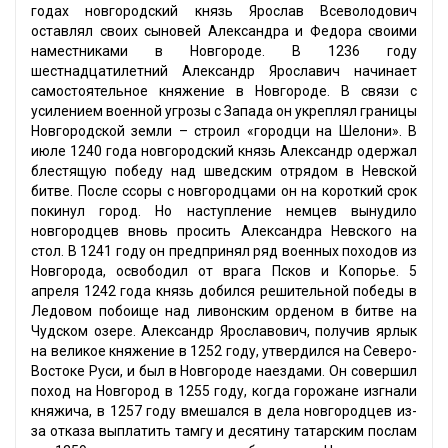
годах новгородский князь Ярослав Всеволодович
оставлял своих сыновей Александра и Федора своими
наместниками в Новгороде. В 1236 году
шестнадцатилетний Александр Ярославич начинает
самостоятельное княжение в Новгороде. В связи с
усилением военной угрозы с Запада он укреплял границы
Новгородской земли – строил «городци на Шелони». В
июле 1240 года новгородский князь Александр одержал
блестящую победу над шведским отрядом в Невской
битве. После ссоры с новгородцами он на короткий срок
покинул город. Но наступление немцев вынудило
новгородцев вновь просить Александра Невского на
стол. В 1241 году он предпринял ряд военных походов из
Новгорода, освободил от врага Псков и Копорье. 5
апреля 1242 года князь добился решительной победы в
Ледовом побоище над ливонским орденом в битве на
Чудском озере. Александр Ярославович, получив ярлык
на великое княжение в 1252 году, утвердился на Северо-
Востоке Руси, и был в Новгороде наездами. Он совершил
поход на Новгород в 1255 году, когда горожане изгнали
княжича, в 1257 году вмешался в дела новгородцев из-
за отказа выплатить тамгу и десятину татарским послам