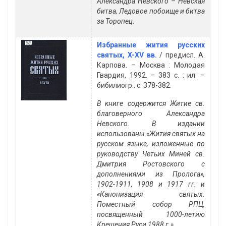
Александра Невского – Невская
битва, Ледовое побоище и битва
за Торопец.
Избранные жития русских
святых, X-XV вв.
/ предисл. А.
Карпова. – Москва : Молодая
Гвардия, 1992. – 383 с. : ил. –
бибилиогр.: с. 378-382.
В книге содержится Житие св.
благоверного Александра
Невского. В издании
использованы «Жития святых на
русском языке, изложенные по
руководству Четьих Миней св.
Дмитрия Ростовского с
дополнениями из Пролога»,
1902-1911, 1908 и 1917 гг. и
«Канонизация святых.
Поместный собор РПЦ,
посвященный 1000-летию
Крещения Руси 1988 г.»