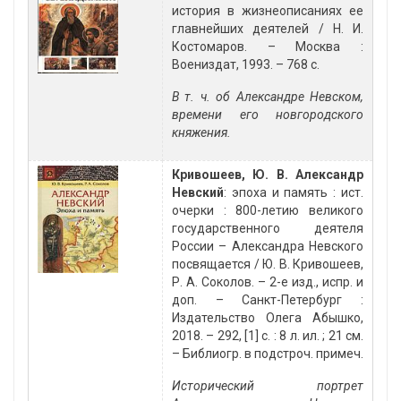
история в жизнеописаниях ее
главнейших деятелей / Н. И.
Костомаров. – Москва :
Воениздат, 1993. – 768 с.
В т. ч. об Александре Невском,
времени его новгородского
княжения.
Кривошеев, Ю. В. Александр
Невский
: эпоха и память : ист.
очерки : 800-летию великого
государственного деятеля
России – Александра Невского
посвящается / Ю. В. Кривошеев,
Р. А. Соколов. – 2-е изд., испр. и
доп. – Санкт-Петербург :
Издательство Олега Абышко,
2018. – 292, [1] с. : 8 л. ил. ; 21 см.
– Библиогр. в подстроч. примеч.
Исторический портрет