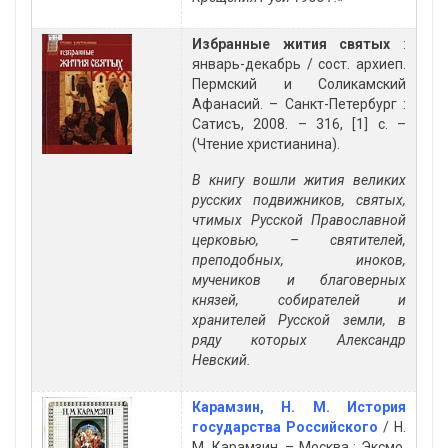
Избранные жития святых
:
январь-декабрь / сост. архиеп.
Пермский и Соликамский
Афанасий. – Санкт-Петербург :
Сатисъ, 2008. – 316, [1] с. –
(Чтение христианина).
В книгу вошли жития великих
русских подвижников, святых,
чтимых Русской Православной
церковью, – святителей,
преподобных, иноков,
мучеников и благоверных
князей, собирателей и
хранителей Русской земли, в
ряду которых Александр
Невский.
Карамзин, Н. М. История
государства Российского
/ Н.
М. Карамзин. – Москва : Эксмо,