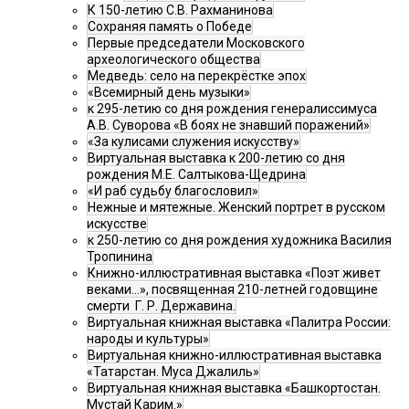
К 150-летию С.В. Рахманинова
Сохраняя память о Победе
Первые председатели Московского
археологического общества
Медведь: село на перекрёстке эпох
«Всемирный день музыки»
к 295-летию со дня рождения генералиссимуса
А.В. Суворова «В боях не знавший поражений»
«За кулисами служения искусству»
Виртуальная выставка к 200-летию со дня
рождения М.Е. Салтыкова-Щедрина
«И раб судьбу благословил»
Нежные и мятежные. Женский портрет в русском
искусстве
к 250-летию со дня рождения художника Василия
Тропинина
Книжно-иллюстративная выставка «Поэт живет
веками…», посвященная 210-летней годовщине
смерти Г. Р. Державина.
Виртуальная книжная выставка «Палитра России:
народы и культуры»
Виртуальная книжно-иллюстративная выставка
«Татарстан. Муса Джалиль»
Виртуальная книжная выставка «Башкортостан.
Мустай Карим.»