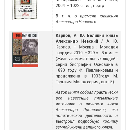
2004. – 1022 с. : ил., портр.
В т. ч. о времени княжения
Александра Невского.
Карпов, А. Ю. Великий князь
Александр Невский
/ А. Ю.
Карпов. – Москва : Молодая
гвардия, 2010. – 329 с. : 8 л. ил. –
(Жизнь замечательных людей :
серия биографий: Основана в
1890 году Ф. Павленковым и
продолжена в 1933году М.
Горьким. Малая серия ; вып. 5).
Автор книги собрал практически
все известные письменные
источники о личности князя
Александра Ярославича, его
политической деятельности, и
выстроил подробную хронику
земной жизни великого князя.