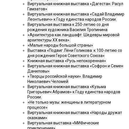
Виртуальная книжная выставка «Дагестан. Расул
Гамзатов»
Виртуальная книжная выставка «Садай Владимир
Леонтьевич» к Году единства народов России.
Виртуальная выставка к 250-летию со дня
рождения художника Василия Тропинина
«Архитектура как ландшафт. Шедевры мировой
архитектуры XX века».
«Малые народы большой страны»
Выставка «Подвиг Лёни Голикова: к 100-летию со
дня рождения Героя Советского Союза»
Книжная выставка «Русь непокоренная»
Виртуальная книжная выставка «Софрон и Семен
Даниловы»
«Творцы российской науки». Владимир
Николаевич Челомей
Виртуальная книжная выставка «Кузьма
Григорьевич Абрамов» к Году единства народов
России.
«Не только музы: женщины в литературном
процессе»
Виртуальная книжная выставка «Народы дружат
сказками»
Виртуальная выставка «МИФические
приключения»