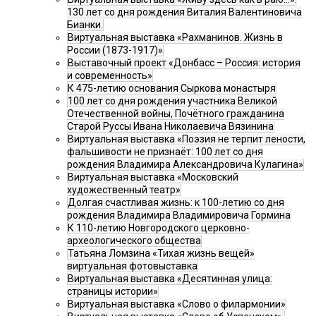
130 лет со дня рождения Виталия Валентиновича
Бианки.
Виртуальная выставка «Рахманинов. Жизнь в
России (1873-1917)»
Выставочный проект «Донбасс – Россия: история
и современность»
К 475-летию основания Сыркова монастыря
100 лет со дня рождения участника Великой
Отечественной войны, Почётного гражданина
Старой Руссы Ивана Николаевича Вязинина
Виртуальная выставка «Поэзия не терпит лености,
фальшивости не признаёт: 100 лет со дня
рождения Владимира Александровича Кулагина»
Виртуальная выставка «Московский
художественный театр»
Долгая счастливая жизнь: к 100-летию со дня
рождения Владимира Владимировича Гормина
К 110-летию Новгородского церковно-
археологического общества
Татьяна Ломзина «Тихая жизнь вещей»
виртуальная фотовыставка
Виртуальная выставка «Десятинная улица:
страницы истории»
Виртуальная выставка «Слово о филармонии»