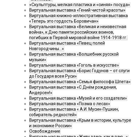
«Скульптуры, мелкая пластика и «синяя» посуда»
Виртуальная выставка «Гений чистой красоты»
Виртуальная книжно-иллюстративная выставка
«Теперь это гордость Боровичан»
Виртуальная выставка «Великая и неизвестная
война», к Дню памяти российских воинов,
погибших в Первой мировой войне 1914-1918 гг.
Виртуальная выставка «Певец полей
Новгородчины…»
Виртуальная выставка «Волшебник русской
музыки»
Виртуальная выставка «Гоголь в искусстве»
Виртуальная выставка «Борис Годунов – от слуги
до Государя всея Руси»
Виртуальная выставка «Семья философа Шпета»
Виртуальная выставка «С Днём рождения,
Андерсен!»
Виртуальная выставка «Музей и его создатели»
Виртуальная выставка «Поэма о лесах»
Виртуальная выставка « А.И. Мусин-Пушкин,
собиратель редкостей»
Виртуальная выставка «Крым в истории, культуре
и экономике России»
Освобождение
Виртуальная выставка «Живу здесь как в раю…»: