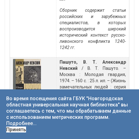
Сборник содержит статьи
российских и зарубежных
специалистов, в которых
воспроизводится широкий
исторический контекст русско-
ливонского конфликта 1240-
1242 гг.
Пашуто, В. Т. Александр
Невский
/ В. Т. Пашуто. –
Москва : Молодая гвардия,
1974. – 160 с. : 25 л. ил. – (Жизнь
замечательных людей : серия
биографий. Основана в 1933
Во время посещения сайта ГБУК "Новгородская
году М. Горьким ; вып. 10 (542).
областная универсальная научная библиотека" вы
Регинская, Н. В. Благоверный
соглашаетесь с тем, что мы обрабатываем данные
князь православной Руси –
с использованием метрических программ.
святой воин Александр
Подробнее...
Невский
:
по благословению
Принять
Святейшего Патриарха