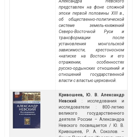
Александра Невского
представлен на фоне сложной
эпохи первой половины XIII в.,
об общественно-политической
системе земель-княжений
Северо-Восточной Руси и
трансформации после
установления монгольской
зависимости, крестоносном
«натиске на Восток» и его
отражении, особенностях
русско-ордынских отношений и
отношений государственной
власти с властью церковной.
Кривошеев, Ю. В. Александр
Невский
: исследования и
исследователи : 800-летию
великого государственного
деятеля России – Александра
Невского посвящается / Ю. В.
Кривошеев, Р. А. Соколов. –