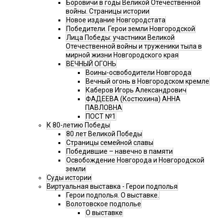
Боровичи в годы Великой Отечественной
войны. Страницы истории
Новое издание Новгородстата
Победители. Герои земли Новгородской
Лица Победы: участники Великой
Отечественной войны и труженики тыла в
мирной жизни Новгородского края
ВЕЧНЫЙ ОГОНЬ
Воины-освободители Новгорода
Вечный огонь в Новгородском кремле
Каберов Игорь Александрович
ФАДЕЕВА (Костюхина) АННА
ПАВЛОВНА
ПОСТ №1
К 80-летию Победы
80 лет Великой Победы
Страницы семейной славы
Победившие – навечно в памяти
Освобождение Новгорода и Новгородской
земли
Суды истории
Виртуальная выставка - Герои подполья
Герои подполья. О выставке.
Волотовское подполье
О выставке