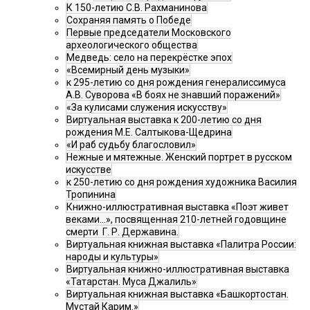
К 150-летию С.В. Рахманинова
Сохраняя память о Победе
Первые председатели Московского
археологического общества
Медведь: село на перекрёстке эпох
«Всемирный день музыки»
к 295-летию со дня рождения генералиссимуса
А.В. Суворова «В боях не знавший поражений»
«За кулисами служения искусству»
Виртуальная выставка к 200-летию со дня
рождения М.Е. Салтыкова-Щедрина
«И раб судьбу благословил»
Нежные и мятежные. Женский портрет в русском
искусстве
к 250-летию со дня рождения художника Василия
Тропинина
Книжно-иллюстративная выставка «Поэт живет
веками…», посвященная 210-летней годовщине
смерти Г. Р. Державина.
Виртуальная книжная выставка «Палитра России:
народы и культуры»
Виртуальная книжно-иллюстративная выставка
«Татарстан. Муса Джалиль»
Виртуальная книжная выставка «Башкортостан.
Мустай Карим.»