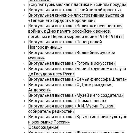
«Скульптуры, мелкая пластика и «синяя» посуда»
Виртуальная выставка «Гений чистой красоты»
Виртуальная книжно-иллюстративная выставка
«Теперь это гордость Боровичан»
Виртуальная выставка «Великая и неизвестная
война», к Дню памяти российских воинов,
погибших в Первой мировой войне 1914-1918 гг.
Виртуальная выставка «Певец полей
Новгородчины…»
Виртуальная выставка «Волшебник русской
музыки»
Виртуальная выставка «Гоголь в искусстве»
Виртуальная выставка «Борис Годунов – от слуги
до Государя всея Руси»
Виртуальная выставка «Семья философа Шпета»
Виртуальная выставка «С Днём рождения,
Андерсен!»
Виртуальная выставка «Музей и его создатели»
Виртуальная выставка «Поэма о лесах»
Виртуальная выставка « А.И. Мусин-Пушкин,
собиратель редкостей»
Виртуальная выставка «Крым в истории, культуре
и экономике России»
Освобождение
Виртуальная выставка «Живу здесь как в раю…»: