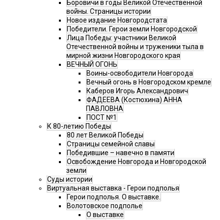
Боровичи в годы Великой Отечественной
войны. Страницы истории
Новое издание Новгородстата
Победители. Герои земли Новгородской
Лица Победы: участники Великой
Отечественной войны и труженики тыла в
мирной жизни Новгородского края
ВЕЧНЫЙ ОГОНЬ
Воины-освободители Новгорода
Вечный огонь в Новгородском кремле
Каберов Игорь Александрович
ФАДЕЕВА (Костюхина) АННА
ПАВЛОВНА
ПОСТ №1
К 80-летию Победы
80 лет Великой Победы
Страницы семейной славы
Победившие – навечно в памяти
Освобождение Новгорода и Новгородской
земли
Суды истории
Виртуальная выставка - Герои подполья
Герои подполья. О выставке.
Волотовское подполье
О выставке