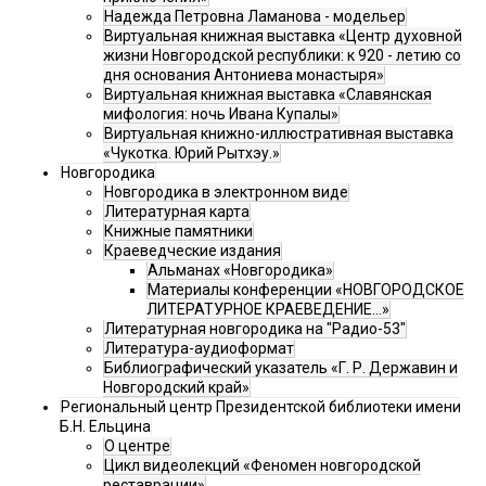
Надежда Петровна Ламанова - модельер
Виртуальная книжная выставка «Центр духовной
жизни Новгородской республики: к 920 - летию со
дня основания Антониева монастыря»
Виртуальная книжная выставка «Славянская
мифология: ночь Ивана Купалы»
Виртуальная книжно-иллюстративная выставка
«Чукотка. Юрий Рытхэу.»
Новгородика
Новгородика в электронном виде
Литературная карта
Книжные памятники
Краеведческие издания
Альманах «Новгородика»
Материалы конференции «НОВГОРОДСКОЕ
ЛИТЕРАТУРНОЕ КРАЕВЕДЕНИЕ...»
Литературная новгородика на "Радио-53"
Литература-аудиоформат
Библиографический указатель «Г. Р. Державин и
Новгородский край»
Региональный центр Президентской библиотеки имени
Б.Н. Ельцина
О центре
Цикл видеолекций «Феномен новгородской
реставрации»