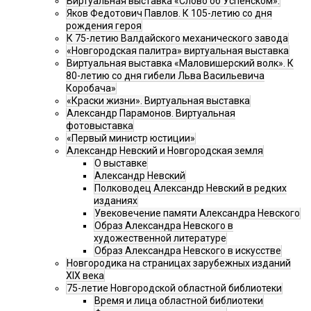
Виртуальная выставка «Слово об Успенском».
Яков Федотович Павлов. К 105-летию со дня
рождения героя
К 75-летию Валдайского механического завода
«Новгородская палитра» виртуальная выставка
Виртуальная выставка «Маловишерский волк». К
80-летию со дня гибели Льва Васильевича
Коробача»
«Краски жизни». Виртуальная выставка
Александр Парамонов. Виртуальная
фотовыставка
«Первый министр юстиции»
Александр Невский и Новгородская земля
О выставке
Александр Невский
Полководец Александр Невский в редких
изданиях
Увековечение памяти Александра Невского
Образ Александра Невского в
художественной литературе
Образ Александра Невского в искусстве
Новгородика на страницах зарубежных изданий
XIX века
75-летие Новгородской областной библиотеки
Время и лица областной библиотеки