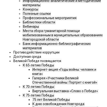
Информационно-аналитические и методические
материалы
Конкурсы
Полезные ссылки
Профессиональные мероприятия
Библиотеки области
Вебинары
Места сбора гуманитарной помощи
мобилизованным в муниципальных образованиях
Новгородской области
Банк информационно-библиографических
материалов
Противодействие коррупции
Доступная среда
Великой Победе посвящается
К 65-летию Победы
Интернет-акция «Годы войны: человек и
книга»
Галерея «Участники Великой
Отечественной войны: Портрет с книгой»
К 70-летию Победы:
Виртуальная выставка «Слово о Победе»
К 75-летию Победы
75 лет Великой Победы
К дню освобождения Новгорода