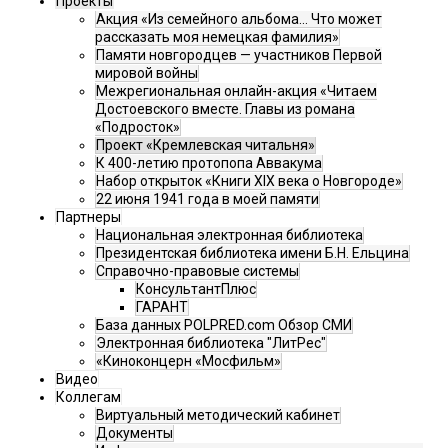
Проекты
Акция «Из семейного альбома... Что может
рассказать моя немецкая фамилия»
Памяти новгородцев — участников Первой
мировой войны
Межрегиональная онлайн-акция «Читаем
Достоевского вместе. Главы из романа
«Подросток»
Проект «Кремлевская читальня»
К 400-летию протопопа Аввакума
Набор открыток «Книги XIX века о Новгороде»
22 июня 1941 года в моей памяти
Партнеры
Национальная электронная библиотека
Президентская библиотека имени Б.Н. Ельцина
Справочно-правовые системы
КонсультантПлюс
ГАРАНТ
База данных POLPRED.com Обзор СМИ
Электронная библиотека "ЛитРес"
«Киноконцерн «Мосфильм»
Видео
Коллегам
Виртуальный методический кабинет
Документы