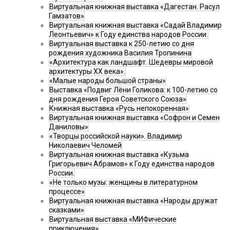
Виртуальная книжная выставка «Дагестан. Расул
Гамзатов»
Виртуальная книжная выставка «Садай Владимир
Леонтьевич» к Году единства народов России.
Виртуальная выставка к 250-летию со дня
рождения художника Василия Тропинина
«Архитектура как ландшафт. Шедевры мировой
архитектуры XX века».
«Малые народы большой страны»
Выставка «Подвиг Лёни Голикова: к 100-летию со
дня рождения Героя Советского Союза»
Книжная выставка «Русь непокоренная»
Виртуальная книжная выставка «Софрон и Семен
Даниловы»
«Творцы российской науки». Владимир
Николаевич Челомей
Виртуальная книжная выставка «Кузьма
Григорьевич Абрамов» к Году единства народов
России.
«Не только музы: женщины в литературном
процессе»
Виртуальная книжная выставка «Народы дружат
сказками»
Виртуальная выставка «МИФические
приключения»