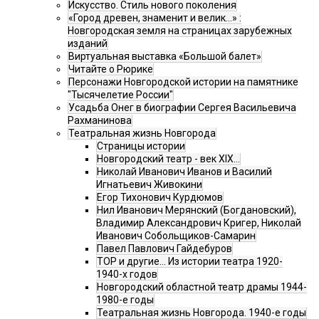
Искусство. Стиль нового поколения
«Город древен, знаменит и велик…» :
Новгородская земля на страницах зарубежных
изданий
Виртуальная выставка «Большой балет»
Читайте о Рюрике
Персонажи Новгородской истории на памятнике
"Тысячелетие России"
Усадьба Онег в биографии Сергея Васильевича
Рахманинова
Театральная жизнь Новгорода
Страницы истории
Новгородский театр - век XIX…
Николай Иванович Иванов и Василий
Игнатьевич Живокини
Егор Тихонович Курдюмов
Нил Иванович Мерянский (Богдановский),
Владимир Александрович Кригер, Николай
Иванович Собольщиков-Самарин
Павел Павлович Гайдебуров
ТОР и другие… Из истории театра 1920-
1940-х годов
Новгородский областной театр драмы 1944-
1980-е годы
Театральная жизнь Новгорода. 1940-е годы