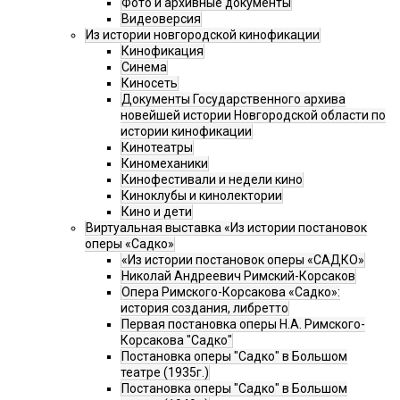
Фото и архивные документы
Видеоверсия
Из истории новгородской кинофикации
Кинофикация
Синема
Киносеть
Документы Государственного архива
новейшей истории Новгородской области по
истории кинофикации
Кинотеатры
Киномеханики
Кинофестивали и недели кино
Киноклубы и кинолектории
Кино и дети
Виртуальная выставка «Из истории постановок
оперы «Садко»
«Из истории постановок оперы «САДКО»
Николай Андреевич Римский-Корсаков
Опера Римского-Корсакова «Садко»:
история создания, либретто
Первая постановка оперы Н.А. Римского-
Корсакова "Садко"
Постановка оперы "Садко" в Большом
театре (1935г.)
Постановка оперы "Садко" в Большом