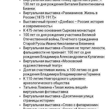
130 лет со дня рождения Виталия Валентиновича
Бианки.
Виртуальная выставка «Рахманинов. Жизнь в
России (1873-1917)»
Выставочный проект «Донбасс – Россия: история
и современность»
К 475-летию основания Сыркова монастыря
100 лет со дня рождения участника Великой
Отечественной войны, Почётного гражданина
Старой Руссы Ивана Николаевича Вязинина
Виртуальная выставка «Поэзия не терпит лености,
фальшивости не признаёт: 100 лет со дня
рождения Владимира Александровича Кулагина»
Виртуальная выставка «Московский
художественный театр»
Долгая счастливая жизнь: к 100-летию со дня
рождения Владимира Владимировича Гормина
К 110-летию Новгородского церковно-
археологического общества
Татьяна Ломзина «Тихая жизнь вещей»
виртуальная фотовыставка
Виртуальная выставка «Десятинная улица:
страницы истории»
Виртуальная выставка «Слово о филармонии»