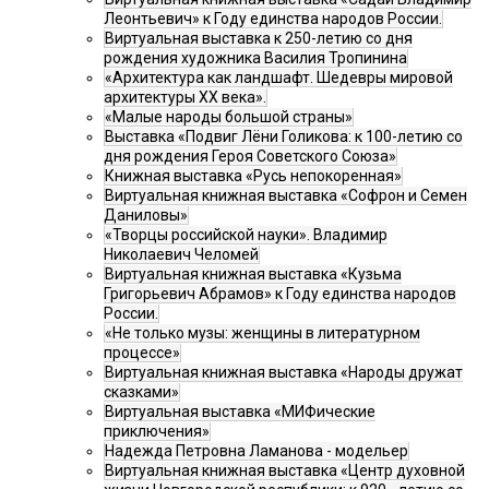
Леонтьевич» к Году единства народов России.
Виртуальная выставка к 250-летию со дня
рождения художника Василия Тропинина
«Архитектура как ландшафт. Шедевры мировой
архитектуры XX века».
«Малые народы большой страны»
Выставка «Подвиг Лёни Голикова: к 100-летию со
дня рождения Героя Советского Союза»
Книжная выставка «Русь непокоренная»
Виртуальная книжная выставка «Софрон и Семен
Даниловы»
«Творцы российской науки». Владимир
Николаевич Челомей
Виртуальная книжная выставка «Кузьма
Григорьевич Абрамов» к Году единства народов
России.
«Не только музы: женщины в литературном
процессе»
Виртуальная книжная выставка «Народы дружат
сказками»
Виртуальная выставка «МИФические
приключения»
Надежда Петровна Ламанова - модельер
Виртуальная книжная выставка «Центр духовной