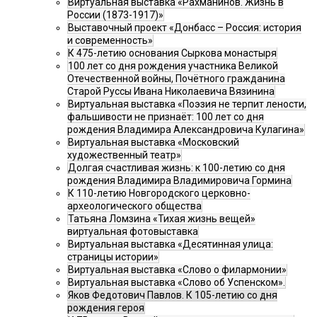
Виртуальная выставка «Рахманинов. Жизнь в
России (1873-1917)»
Выставочный проект «Донбасс – Россия: история
и современность»
К 475-летию основания Сыркова монастыря
100 лет со дня рождения участника Великой
Отечественной войны, Почётного гражданина
Старой Руссы Ивана Николаевича Вязинина
Виртуальная выставка «Поэзия не терпит лености,
фальшивости не признаёт: 100 лет со дня
рождения Владимира Александровича Кулагина»
Виртуальная выставка «Московский
художественный театр»
Долгая счастливая жизнь: к 100-летию со дня
рождения Владимира Владимировича Гормина
К 110-летию Новгородского церковно-
археологического общества
Татьяна Ломзина «Тихая жизнь вещей»
виртуальная фотовыставка
Виртуальная выставка «Десятинная улица:
страницы истории»
Виртуальная выставка «Слово о филармонии»
Виртуальная выставка «Слово об Успенском».
Яков Федотович Павлов. К 105-летию со дня
рождения героя