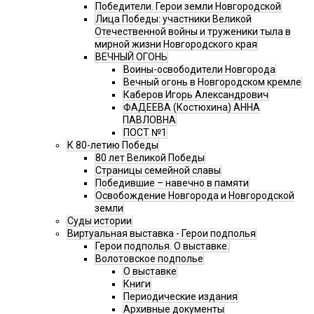
Победители. Герои земли Новгородской
Лица Победы: участники Великой
Отечественной войны и труженики тыла в
мирной жизни Новгородского края
ВЕЧНЫЙ ОГОНЬ
Воины-освободители Новгорода
Вечный огонь в Новгородском кремле
Каберов Игорь Александрович
ФАДЕЕВА (Костюхина) АННА
ПАВЛОВНА
ПОСТ №1
К 80-летию Победы
80 лет Великой Победы
Страницы семейной славы
Победившие – навечно в памяти
Освобождение Новгорода и Новгородской
земли
Суды истории
Виртуальная выставка - Герои подполья
Герои подполья. О выставке.
Волотовское подполье
О выставке
Книги
Периодические издания
Архивные документы