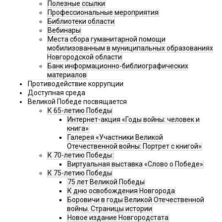
Полезные ссылки
Профессиональные мероприятия
Библиотеки области
Вебинары
Места сбора гуманитарной помощи
мобилизованным в муниципальных образованиях
Новгородской области
Банк информационно-библиографических
материалов
Противодействие коррупции
Доступная среда
Великой Победе посвящается
К 65-летию Победы
Интернет-акция «Годы войны: человек и
книга»
Галерея «Участники Великой
Отечественной войны: Портрет с книгой»
К 70-летию Победы:
Виртуальная выставка «Слово о Победе»
К 75-летию Победы
75 лет Великой Победы
К дню освобождения Новгорода
Боровичи в годы Великой Отечественной
войны. Страницы истории
Новое издание Новгородстата