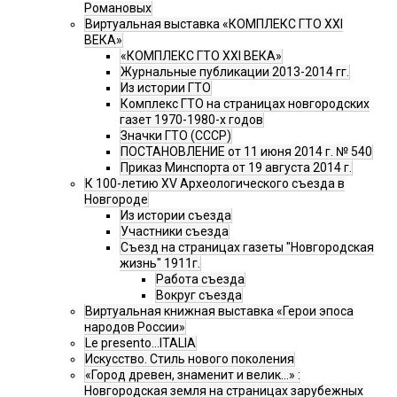
Романовых
Виртуальная выставка «КОМПЛЕКС ГТО XXI
ВЕКА»
«КОМПЛЕКС ГТО XXI ВЕКА»
Журнальные публикации 2013-2014 гг.
Из истории ГТО
Комплекс ГТО на страницах новгородских
газет 1970-1980-х годов
Значки ГТО (СССР)
ПОСТАНОВЛЕНИЕ от 11 июня 2014 г. № 540
Приказ Минспорта от 19 августа 2014 г.
К 100-летию XV Археологического съезда в
Новгороде
Из истории съезда
Участники съезда
Cъезд на страницах газеты "Новгородская
жизнь" 1911г.
Работа съезда
Вокруг съезда
Виртуальная книжная выставка «Герои эпоса
народов России»
Le presento...ITALIA
Искусство. Стиль нового поколения
«Город древен, знаменит и велик…» :
Новгородская земля на страницах зарубежных