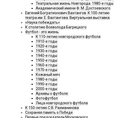
Театральная жизнь Новгорода. 1980-е годы
Академический имени Ф. М. Достоевского
Евгений Богратионович Вахтангов. К 100-летию
театра им. Е. Вахтангова. Виртуальная выставка
«Наука побеждать»
К столетию Всеволода Багрицкого
Футбол - это жизнь
К 110-летию новгородского футбола
1910-е годы
1920-е годы
1930-е годы
1940-е годы
1950-е годы
1960-е годы
1970-е годы
Кожаный мяч
1980-е годы
1990-е годы
2000-е годы
Архивы о футболе
Фотофутбол
Лица новгородского футбола
К 150-летию С.В. Рахманинова
Сохраняя память о Победе
Первые председатели Московского