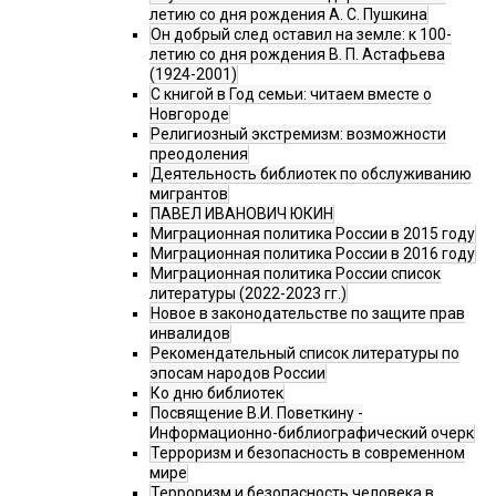
летию со дня рождения А. С. Пушкина
Он добрый след оставил на земле: к 100-
летию со дня рождения В. П. Астафьева
(1924-2001)
С книгой в Год семьи: читаем вместе о
Новгороде
Религиозный экстремизм: возможности
преодоления
Деятельность библиотек по обслуживанию
мигрантов
ПАВЕЛ ИВАНОВИЧ ЮКИН
Миграционная политика России в 2015 году
Миграционная политика России в 2016 году
Миграционная политика России список
литературы (2022-2023 гг.)
Новое в законодательстве по защите прав
инвалидов
Рекомендательный список литературы по
эпосам народов России
Ко дню библиотек
Посвящение В.И. Поветкину -
Информационно-библиографический очерк
Терроризм и безопасность в современном
мире
Терроризм и безопасность человека в