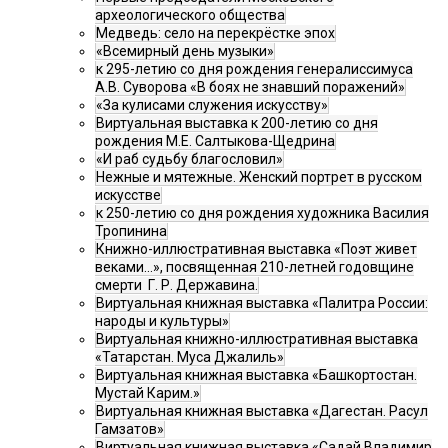
археологического общества
Медведь: село на перекрёстке эпох
«Всемирный день музыки»
к 295-летию со дня рождения генералиссимуса
А.В. Суворова «В боях не знавший поражений»
«За кулисами служения искусству»
Виртуальная выставка к 200-летию со дня
рождения М.Е. Салтыкова-Щедрина
«И раб судьбу благословил»
Нежные и мятежные. Женский портрет в русском
искусстве
к 250-летию со дня рождения художника Василия
Тропинина
Книжно-иллюстративная выставка «Поэт живет
веками…», посвященная 210-летней годовщине
смерти Г. Р. Державина.
Виртуальная книжная выставка «Палитра России:
народы и культуры»
Виртуальная книжно-иллюстративная выставка
«Татарстан. Муса Джалиль»
Виртуальная книжная выставка «Башкортостан.
Мустай Карим.»
Виртуальная книжная выставка «Дагестан. Расул
Гамзатов»
Виртуальная книжная выставка «Садай Владимир