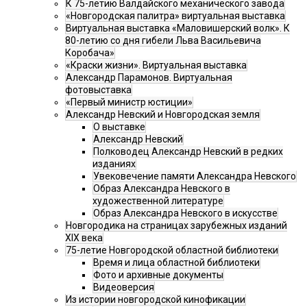
К 75-летию Валдайского механического завода
«Новгородская палитра» виртуальная выставка
Виртуальная выставка «Маловишерский волк». К
80-летию со дня гибели Льва Васильевича
Коробача»
«Краски жизни». Виртуальная выставка
Александр Парамонов. Виртуальная
фотовыставка
«Первый министр юстиции»
Александр Невский и Новгородская земля
О выставке
Александр Невский
Полководец Александр Невский в редких
изданиях
Увековечение памяти Александра Невского
Образ Александра Невского в
художественной литературе
Образ Александра Невского в искусстве
Новгородика на страницах зарубежных изданий
XIX века
75-летие Новгородской областной библиотеки
Время и лица областной библиотеки
Фото и архивные документы
Видеоверсия
Из истории новгородской кинофикации