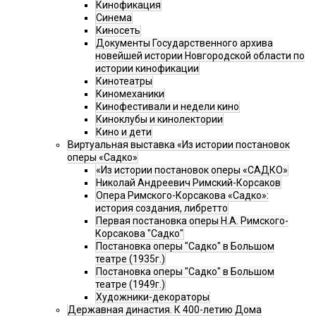
Кинофикация
Синема
Киносеть
Документы Государственного архива
новейшей истории Новгородской области по
истории кинофикации
Кинотеатры
Киномеханики
Кинофестивали и недели кино
Киноклубы и кинолектории
Кино и дети
Виртуальная выставка «Из истории постановок
оперы «Садко»
«Из истории постановок оперы «САДКО»
Николай Андреевич Римский-Корсаков
Опера Римского-Корсакова «Садко»:
история создания, либретто
Первая постановка оперы Н.А. Римского-
Корсакова "Садко"
Постановка оперы "Садко" в Большом
театре (1935г.)
Постановка оперы "Садко" в Большом
театре (1949г.)
Художники-декораторы
Державная династия. К 400-летию Дома