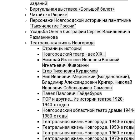
изданий
Виртуальная выставка «Большой балет»
Читайте о Рюрике
Персонажи Новгородской истории на памятнике
"Тысячелетие России"
Усадьба Онег в биографии Сергея Васильевича
Рахманинова
Театральная жизнь Новгорода
Страницы истории
Новгородский театр - век XIX…
Николай Иванович Иванов и Василий
Игнатьевич Живокини
Егор Тихонович Курдюмов
Нил Иванович Мерянский (Богдановский),
Владимир Александрович Кригер, Николай
Иванович Собольщиков-Самарин
Павел Павлович Гайдебуров
ТОР и другие… Из истории театра 1920-
1940-х годов
Новгородский областной театр драмы 1944-
1980-е годы
Театральная жизнь Новгорода. 1940-е годы
Театральная жизнь Новгорода. 1950-е годы
Театральная жизнь Новгорода. 1960-е годы
Театральная жизнь Новгорода. 1970-е годы