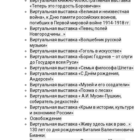
Виртуальная книжно-иллюстративная выставка
«Теперь это гордость Боровичан»
Виртуальная выставка «Великая и неизвестная
война», к Дню памяти российских воинов,
погибших в Первой мировой войне 1914-1918 гг.
Виртуальная выставка «Певец полей
Новгородчины…»
Виртуальная выставка «Волшебник русской
музыки»
Виртуальная выставка «Гоголь в искусстве»
Виртуальная выставка «Борис Годунов – от слуги
до Государя всея Руси»
Виртуальная выставка «Семья философа Шпета»
Виртуальная выставка «С Днём рождения,
Андерсен!»
Виртуальная выставка «Музей и его создатели»
Виртуальная выставка «Поэма о лесах»
Виртуальная выставка « А.И. Мусин-Пушкин,
собиратель редкостей»
Виртуальная выставка «Крым в истории, культуре
и экономике России»
Освобождение
Виртуальная выставка «Живу здесь как в раю…»:
130 лет со дня рождения Виталия Валентиновича
Бианки.