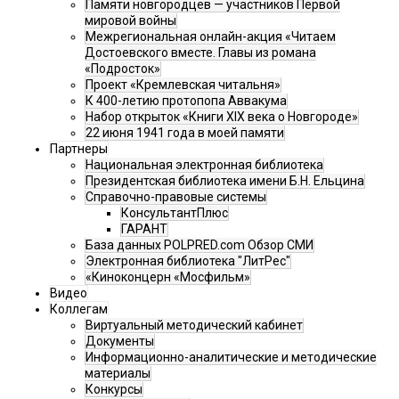
Памяти новгородцев — участников Первой
мировой войны
Межрегиональная онлайн-акция «Читаем
Достоевского вместе. Главы из романа
«Подросток»
Проект «Кремлевская читальня»
К 400-летию протопопа Аввакума
Набор открыток «Книги XIX века о Новгороде»
22 июня 1941 года в моей памяти
Партнеры
Национальная электронная библиотека
Президентская библиотека имени Б.Н. Ельцина
Справочно-правовые системы
КонсультантПлюс
ГАРАНТ
База данных POLPRED.com Обзор СМИ
Электронная библиотека "ЛитРес"
«Киноконцерн «Мосфильм»
Видео
Коллегам
Виртуальный методический кабинет
Документы
Информационно-аналитические и методические
материалы
Конкурсы