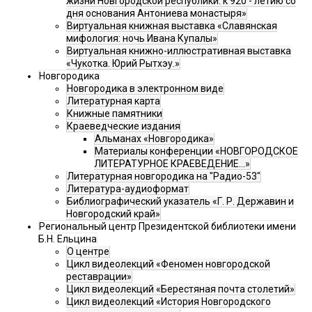
жизни Новгородской республики: к 920 - летию со
дня основания Антониева монастыря»
Виртуальная книжная выставка «Славянская
мифология: ночь Ивана Купалы»
Виртуальная книжно-иллюстративная выставка
«Чукотка. Юрий Рытхэу.»
Новгородика
Новгородика в электронном виде
Литературная карта
Книжные памятники
Краеведческие издания
Альманах «Новгородика»
Материалы конференции «НОВГОРОДСКОЕ
ЛИТЕРАТУРНОЕ КРАЕВЕДЕНИЕ...»
Литературная новгородика на "Радио-53"
Литература-аудиоформат
Библиографический указатель «Г. Р. Державин и
Новгородский край»
Региональный центр Президентской библиотеки имени
Б.Н. Ельцина
О центре
Цикл видеолекций «Феномен новгородской
реставрации»
Цикл видеолекций «Берестяная почта столетий»
Цикл видеолекций «История Новгородского