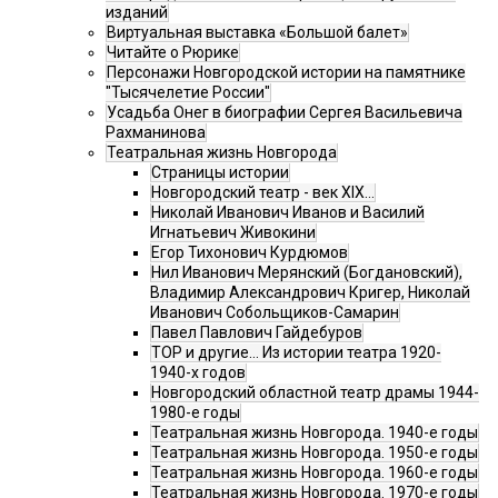
изданий
Виртуальная выставка «Большой балет»
Читайте о Рюрике
Персонажи Новгородской истории на памятнике
"Тысячелетие России"
Усадьба Онег в биографии Сергея Васильевича
Рахманинова
Театральная жизнь Новгорода
Страницы истории
Новгородский театр - век XIX…
Николай Иванович Иванов и Василий
Игнатьевич Живокини
Егор Тихонович Курдюмов
Нил Иванович Мерянский (Богдановский),
Владимир Александрович Кригер, Николай
Иванович Собольщиков-Самарин
Павел Павлович Гайдебуров
ТОР и другие… Из истории театра 1920-
1940-х годов
Новгородский областной театр драмы 1944-
1980-е годы
Театральная жизнь Новгорода. 1940-е годы
Театральная жизнь Новгорода. 1950-е годы
Театральная жизнь Новгорода. 1960-е годы
Театральная жизнь Новгорода. 1970-е годы