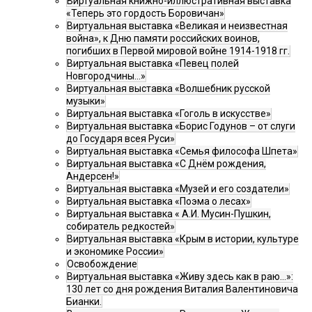
Виртуальная книжно-иллюстративная выставка
«Теперь это гордость Боровичан»
Виртуальная выставка «Великая и неизвестная
война», к Дню памяти российских воинов,
погибших в Первой мировой войне 1914-1918 гг.
Виртуальная выставка «Певец полей
Новгородчины…»
Виртуальная выставка «Волшебник русской
музыки»
Виртуальная выставка «Гоголь в искусстве»
Виртуальная выставка «Борис Годунов – от слуги
до Государя всея Руси»
Виртуальная выставка «Семья философа Шпета»
Виртуальная выставка «С Днём рождения,
Андерсен!»
Виртуальная выставка «Музей и его создатели»
Виртуальная выставка «Поэма о лесах»
Виртуальная выставка « А.И. Мусин-Пушкин,
собиратель редкостей»
Виртуальная выставка «Крым в истории, культуре
и экономике России»
Освобождение
Виртуальная выставка «Живу здесь как в раю…»:
130 лет со дня рождения Виталия Валентиновича
Бианки.