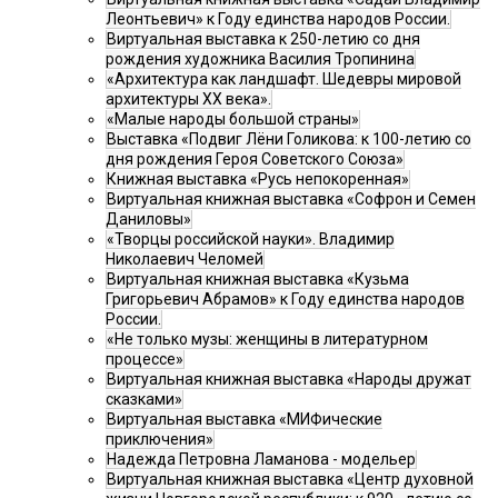
Леонтьевич» к Году единства народов России.
Виртуальная выставка к 250-летию со дня
рождения художника Василия Тропинина
«Архитектура как ландшафт. Шедевры мировой
архитектуры XX века».
«Малые народы большой страны»
Выставка «Подвиг Лёни Голикова: к 100-летию со
дня рождения Героя Советского Союза»
Книжная выставка «Русь непокоренная»
Виртуальная книжная выставка «Софрон и Семен
Даниловы»
«Творцы российской науки». Владимир
Николаевич Челомей
Виртуальная книжная выставка «Кузьма
Григорьевич Абрамов» к Году единства народов
России.
«Не только музы: женщины в литературном
процессе»
Виртуальная книжная выставка «Народы дружат
сказками»
Виртуальная выставка «МИФические
приключения»
Надежда Петровна Ламанова - модельер
Виртуальная книжная выставка «Центр духовной