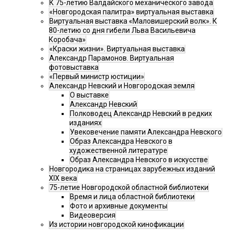
К 75-летию Валдайского механического завода
«Новгородская палитра» виртуальная выставка
Виртуальная выставка «Маловишерский волк». К
80-летию со дня гибели Льва Васильевича
Коробача»
«Краски жизни». Виртуальная выставка
Александр Парамонов. Виртуальная
фотовыставка
«Первый министр юстиции»
Александр Невский и Новгородская земля
О выставке
Александр Невский
Полководец Александр Невский в редких
изданиях
Увековечение памяти Александра Невского
Образ Александра Невского в
художественной литературе
Образ Александра Невского в искусстве
Новгородика на страницах зарубежных изданий
XIX века
75-летие Новгородской областной библиотеки
Время и лица областной библиотеки
Фото и архивные документы
Видеоверсия
Из истории новгородской кинофикации