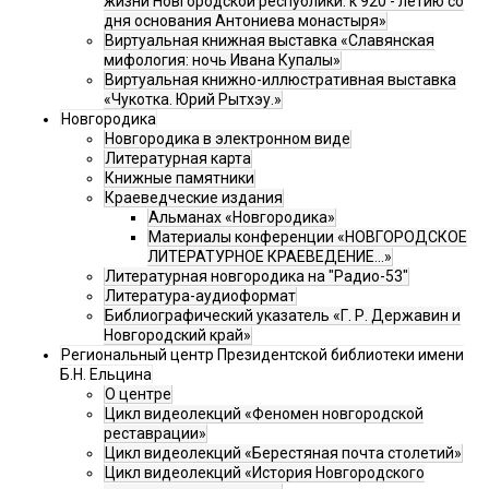
жизни Новгородской республики: к 920 - летию со
дня основания Антониева монастыря»
Виртуальная книжная выставка «Славянская
мифология: ночь Ивана Купалы»
Виртуальная книжно-иллюстративная выставка
«Чукотка. Юрий Рытхэу.»
Новгородика
Новгородика в электронном виде
Литературная карта
Книжные памятники
Краеведческие издания
Альманах «Новгородика»
Материалы конференции «НОВГОРОДСКОЕ
ЛИТЕРАТУРНОЕ КРАЕВЕДЕНИЕ...»
Литературная новгородика на "Радио-53"
Литература-аудиоформат
Библиографический указатель «Г. Р. Державин и
Новгородский край»
Региональный центр Президентской библиотеки имени
Б.Н. Ельцина
О центре
Цикл видеолекций «Феномен новгородской
реставрации»
Цикл видеолекций «Берестяная почта столетий»
Цикл видеолекций «История Новгородского