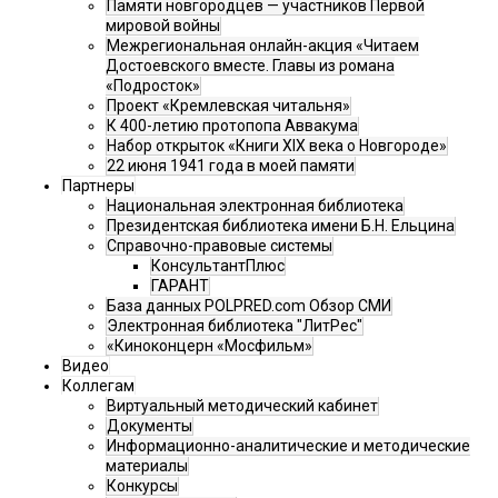
Памяти новгородцев — участников Первой
мировой войны
Межрегиональная онлайн-акция «Читаем
Достоевского вместе. Главы из романа
«Подросток»
Проект «Кремлевская читальня»
К 400-летию протопопа Аввакума
Набор открыток «Книги XIX века о Новгороде»
22 июня 1941 года в моей памяти
Партнеры
Национальная электронная библиотека
Президентская библиотека имени Б.Н. Ельцина
Справочно-правовые системы
КонсультантПлюс
ГАРАНТ
База данных POLPRED.com Обзор СМИ
Электронная библиотека "ЛитРес"
«Киноконцерн «Мосфильм»
Видео
Коллегам
Виртуальный методический кабинет
Документы
Информационно-аналитические и методические
материалы
Конкурсы