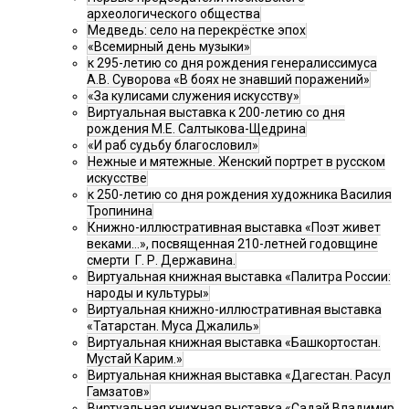
археологического общества
Медведь: село на перекрёстке эпох
«Всемирный день музыки»
к 295-летию со дня рождения генералиссимуса
А.В. Суворова «В боях не знавший поражений»
«За кулисами служения искусству»
Виртуальная выставка к 200-летию со дня
рождения М.Е. Салтыкова-Щедрина
«И раб судьбу благословил»
Нежные и мятежные. Женский портрет в русском
искусстве
к 250-летию со дня рождения художника Василия
Тропинина
Книжно-иллюстративная выставка «Поэт живет
веками…», посвященная 210-летней годовщине
смерти Г. Р. Державина.
Виртуальная книжная выставка «Палитра России:
народы и культуры»
Виртуальная книжно-иллюстративная выставка
«Татарстан. Муса Джалиль»
Виртуальная книжная выставка «Башкортостан.
Мустай Карим.»
Виртуальная книжная выставка «Дагестан. Расул
Гамзатов»
Виртуальная книжная выставка «Садай Владимир