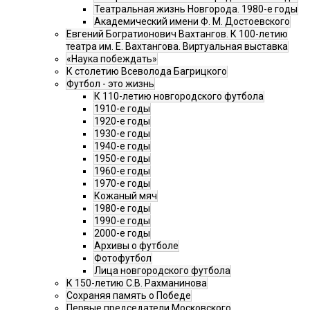
Театральная жизнь Новгорода. 1980-е годы
Академический имени Ф. М. Достоевского
Евгений Богратионович Вахтангов. К 100-летию
театра им. Е. Вахтангова. Виртуальная выставка
«Наука побеждать»
К столетию Всеволода Багрицкого
Футбол - это жизнь
К 110-летию новгородского футбола
1910-е годы
1920-е годы
1930-е годы
1940-е годы
1950-е годы
1960-е годы
1970-е годы
Кожаный мяч
1980-е годы
1990-е годы
2000-е годы
Архивы о футболе
Фотофутбол
Лица новгородского футбола
К 150-летию С.В. Рахманинова
Сохраняя память о Победе
Первые председатели Московского