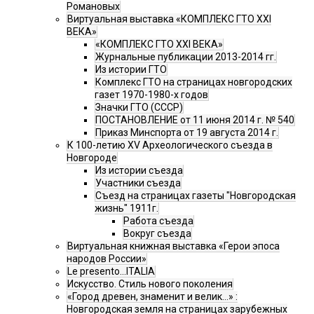
Романовых
Виртуальная выставка «КОМПЛЕКС ГТО XXI
ВЕКА»
«КОМПЛЕКС ГТО XXI ВЕКА»
Журнальные публикации 2013-2014 гг.
Из истории ГТО
Комплекс ГТО на страницах новгородских
газет 1970-1980-х годов
Значки ГТО (СССР)
ПОСТАНОВЛЕНИЕ от 11 июня 2014 г. № 540
Приказ Минспорта от 19 августа 2014 г.
К 100-летию XV Археологического съезда в
Новгороде
Из истории съезда
Участники съезда
Cъезд на страницах газеты "Новгородская
жизнь" 1911г.
Работа съезда
Вокруг съезда
Виртуальная книжная выставка «Герои эпоса
народов России»
Le presento...ITALIA
Искусство. Стиль нового поколения
«Город древен, знаменит и велик…» :
Новгородская земля на страницах зарубежных