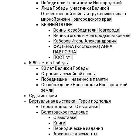
Победители. Герои земли Новгородской
Лица Победы: участники Великой
Отечественной войны и труженики тыла в
мирной жизни Новгородского края
ВЕЧНЫЙ ОГОНЬ
Воины-освободители Новгорода
Вечный огонь в Новгородском кремле
Каберов Игорь Александрович
ФАДЕЕВА (Костюхина) АННА
ПАВЛОВНА
ПОСТ №1
К 80-летию Победы
80 лет Великой Победы
Страницы семейной славы
Победившие – навечно в памяти
Освобождение Новгорода и Новгородской
земли
Суды истории
Виртуальная выставка - Герои подполья
Герои подполья. О выставке.
Волотовское подполье
О выставке
Книги
Периодические издания
Архивные документы