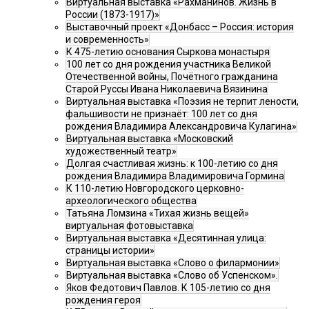
Виртуальная выставка «Рахманинов. Жизнь в
России (1873-1917)»
Выставочный проект «Донбасс – Россия: история
и современность»
К 475-летию основания Сыркова монастыря
100 лет со дня рождения участника Великой
Отечественной войны, Почётного гражданина
Старой Руссы Ивана Николаевича Вязинина
Виртуальная выставка «Поэзия не терпит лености,
фальшивости не признаёт: 100 лет со дня
рождения Владимира Александровича Кулагина»
Виртуальная выставка «Московский
художественный театр»
Долгая счастливая жизнь: к 100-летию со дня
рождения Владимира Владимировича Гормина
К 110-летию Новгородского церковно-
археологического общества
Татьяна Ломзина «Тихая жизнь вещей»
виртуальная фотовыставка
Виртуальная выставка «Десятинная улица:
страницы истории»
Виртуальная выставка «Слово о филармонии»
Виртуальная выставка «Слово об Успенском».
Яков Федотович Павлов. К 105-летию со дня
рождения героя