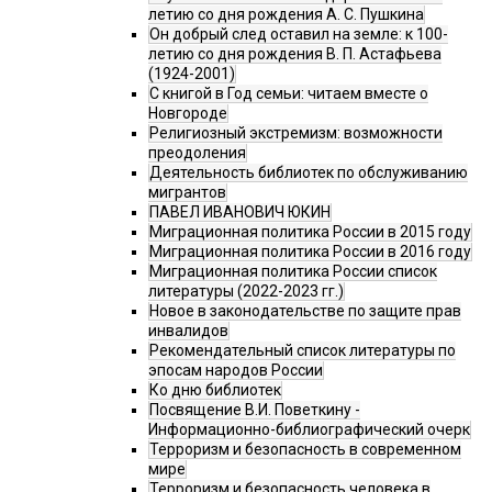
летию со дня рождения А. С. Пушкина
Он добрый след оставил на земле: к 100-
летию со дня рождения В. П. Астафьева
(1924-2001)
С книгой в Год семьи: читаем вместе о
Новгороде
Религиозный экстремизм: возможности
преодоления
Деятельность библиотек по обслуживанию
мигрантов
ПАВЕЛ ИВАНОВИЧ ЮКИН
Миграционная политика России в 2015 году
Миграционная политика России в 2016 году
Миграционная политика России список
литературы (2022-2023 гг.)
Новое в законодательстве по защите прав
инвалидов
Рекомендательный список литературы по
эпосам народов России
Ко дню библиотек
Посвящение В.И. Поветкину -
Информационно-библиографический очерк
Терроризм и безопасность в современном
мире
Терроризм и безопасность человека в