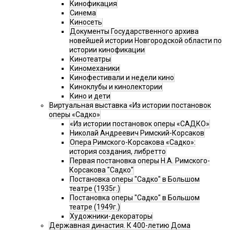
Кинофикация
Синема
Киносеть
Документы Государственного архива
новейшей истории Новгородской области по
истории кинофикации
Кинотеатры
Киномеханики
Кинофестивали и недели кино
Киноклубы и кинолектории
Кино и дети
Виртуальная выставка «Из истории постановок
оперы «Садко»
«Из истории постановок оперы «САДКО»
Николай Андреевич Римский-Корсаков
Опера Римского-Корсакова «Садко»:
история создания, либретто
Первая постановка оперы Н.А. Римского-
Корсакова "Садко"
Постановка оперы "Садко" в Большом
театре (1935г.)
Постановка оперы "Садко" в Большом
театре (1949г.)
Художники-декораторы
Державная династия. К 400-летию Дома