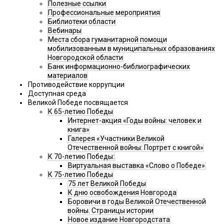
Полезные ссылки
Профессиональные мероприятия
Библиотеки области
Вебинары
Места сбора гуманитарной помощи
мобилизованным в муниципальных образованиях
Новгородской области
Банк информационно-библиографических
материалов
Противодействие коррупции
Доступная среда
Великой Победе посвящается
К 65-летию Победы
Интернет-акция «Годы войны: человек и
книга»
Галерея «Участники Великой
Отечественной войны: Портрет с книгой»
К 70-летию Победы:
Виртуальная выставка «Слово о Победе»
К 75-летию Победы
75 лет Великой Победы
К дню освобождения Новгорода
Боровичи в годы Великой Отечественной
войны. Страницы истории
Новое издание Новгородстата