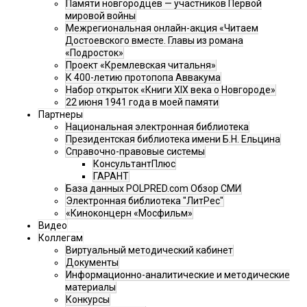
Памяти новгородцев — участников Первой
мировой войны
Межрегиональная онлайн-акция «Читаем
Достоевского вместе. Главы из романа
«Подросток»
Проект «Кремлевская читальня»
К 400-летию протопопа Аввакума
Набор открыток «Книги XIX века о Новгороде»
22 июня 1941 года в моей памяти
Партнеры
Национальная электронная библиотека
Президентская библиотека имени Б.Н. Ельцина
Справочно-правовые системы
КонсультантПлюс
ГАРАНТ
База данных POLPRED.com Обзор СМИ
Электронная библиотека "ЛитРес"
«Киноконцерн «Мосфильм»
Видео
Коллегам
Виртуальный методический кабинет
Документы
Информационно-аналитические и методические
материалы
Конкурсы