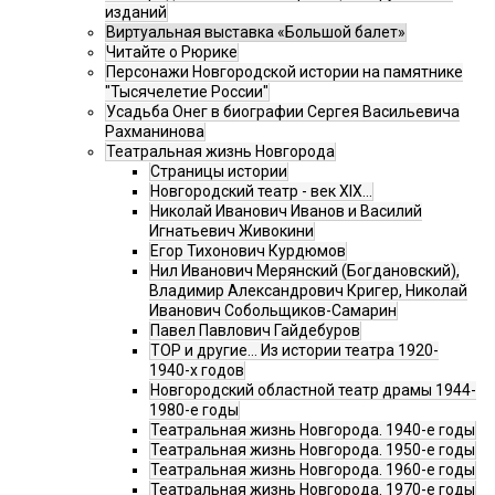
изданий
Виртуальная выставка «Большой балет»
Читайте о Рюрике
Персонажи Новгородской истории на памятнике
"Тысячелетие России"
Усадьба Онег в биографии Сергея Васильевича
Рахманинова
Театральная жизнь Новгорода
Страницы истории
Новгородский театр - век XIX…
Николай Иванович Иванов и Василий
Игнатьевич Живокини
Егор Тихонович Курдюмов
Нил Иванович Мерянский (Богдановский),
Владимир Александрович Кригер, Николай
Иванович Собольщиков-Самарин
Павел Павлович Гайдебуров
ТОР и другие… Из истории театра 1920-
1940-х годов
Новгородский областной театр драмы 1944-
1980-е годы
Театральная жизнь Новгорода. 1940-е годы
Театральная жизнь Новгорода. 1950-е годы
Театральная жизнь Новгорода. 1960-е годы
Театральная жизнь Новгорода. 1970-е годы