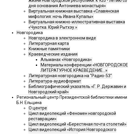
жизни Новгородской республики: к 920 - летию со
дня основания Антониева монастыря»
Виртуальная книжная выставка «Славянская
мифология: ночь Ивана Купалы»
Виртуальная книжно-иллюстративная выставка
«Чукотка. Юрий Рытхэу.»
Новгородика
Новгородика в электронном виде
Литературная карта
Книжные памятники
Краеведческие издания
Альманах «Новгородика»
Материалы конференции «НОВГОРОДСКОЕ
ЛИТЕРАТУРНОЕ КРАЕВЕДЕНИЕ...»
Литературная новгородика на "Радио-53"
Литература-аудиоформат
Библиографический указатель «Г. Р. Державин и
Новгородский край»
Региональный центр Президентской библиотеки имени
Б.Н. Ельцина
О центре
Цикл видеолекций «Феномен новгородской
реставрации»
Цикл видеолекций «Берестяная почта столетий»
Цикл видеолекций «История Новгородского