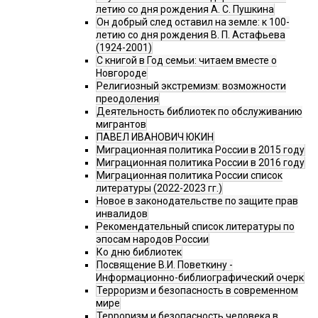
летию со дня рождения А. С. Пушкина
Он добрый след оставил на земле: к 100-
летию со дня рождения В. П. Астафьева
(1924-2001)
С книгой в Год семьи: читаем вместе о
Новгороде
Религиозный экстремизм: возможности
преодоления
Деятельность библиотек по обслуживанию
мигрантов
ПАВЕЛ ИВАНОВИЧ ЮКИН
Миграционная политика России в 2015 году
Миграционная политика России в 2016 году
Миграционная политика России список
литературы (2022-2023 гг.)
Новое в законодательстве по защите прав
инвалидов
Рекомендательный список литературы по
эпосам народов России
Ко дню библиотек
Посвящение В.И. Поветкину -
Информационно-библиографический очерк
Терроризм и безопасность в современном
мире
Терроризм и безопасность человека в