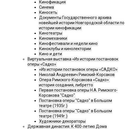
Кинофикация
Синема
Киносеть
Документы Государственного архива
новейшей истории Новгородской области по
истории кинофикации
Кинотеатры
Киномеханики
Кинофестивали и недели кино
Киноклубы и кинолектории
Кино и дети
Виртуальная выставка «Из истории постановок
оперы «Садко»
«Из истории постановок оперы «САДКО»
Николай Андреевич Римский-Корсаков
Опера Римского-Корсакова «Садко»:
история создания, либретто
Первая постановка оперы Н.А. Римского-
Корсакова "Садко"
Постановка оперы "Садко" в Большом
театре (1935г.)
Постановка оперы "Садко" в Большом
театре (1949г.)
Художники-декораторы
Державная династия. К 400-летию Дома