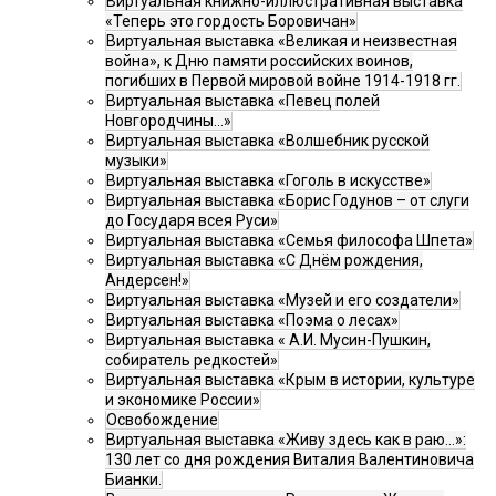
Виртуальная книжно-иллюстративная выставка
«Теперь это гордость Боровичан»
Виртуальная выставка «Великая и неизвестная
война», к Дню памяти российских воинов,
погибших в Первой мировой войне 1914-1918 гг.
Виртуальная выставка «Певец полей
Новгородчины…»
Виртуальная выставка «Волшебник русской
музыки»
Виртуальная выставка «Гоголь в искусстве»
Виртуальная выставка «Борис Годунов – от слуги
до Государя всея Руси»
Виртуальная выставка «Семья философа Шпета»
Виртуальная выставка «С Днём рождения,
Андерсен!»
Виртуальная выставка «Музей и его создатели»
Виртуальная выставка «Поэма о лесах»
Виртуальная выставка « А.И. Мусин-Пушкин,
собиратель редкостей»
Виртуальная выставка «Крым в истории, культуре
и экономике России»
Освобождение
Виртуальная выставка «Живу здесь как в раю…»:
130 лет со дня рождения Виталия Валентиновича
Бианки.