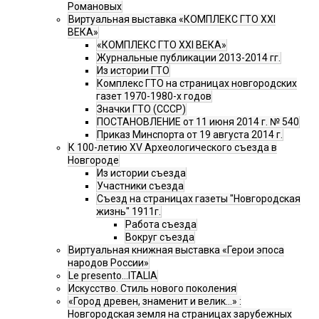
Романовых
Виртуальная выставка «КОМПЛЕКС ГТО XXI
ВЕКА»
«КОМПЛЕКС ГТО XXI ВЕКА»
Журнальные публикации 2013-2014 гг.
Из истории ГТО
Комплекс ГТО на страницах новгородских
газет 1970-1980-х годов
Значки ГТО (СССР)
ПОСТАНОВЛЕНИЕ от 11 июня 2014 г. № 540
Приказ Минспорта от 19 августа 2014 г.
К 100-летию XV Археологического съезда в
Новгороде
Из истории съезда
Участники съезда
Cъезд на страницах газеты "Новгородская
жизнь" 1911г.
Работа съезда
Вокруг съезда
Виртуальная книжная выставка «Герои эпоса
народов России»
Le presento...ITALIA
Искусство. Стиль нового поколения
«Город древен, знаменит и велик…» :
Новгородская земля на страницах зарубежных