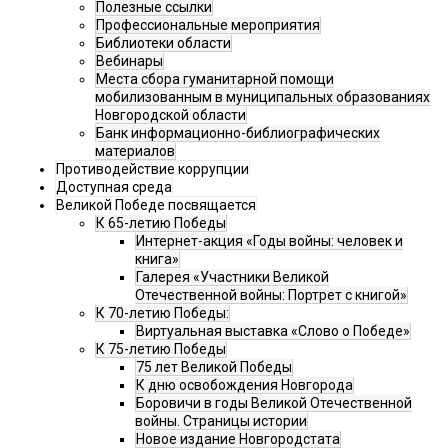
Полезные ссылки
Профессиональные мероприятия
Библиотеки области
Вебинары
Места сбора гуманитарной помощи
мобилизованным в муниципальных образованиях
Новгородской области
Банк информационно-библиографических
материалов
Противодействие коррупции
Доступная среда
Великой Победе посвящается
К 65-летию Победы
Интернет-акция «Годы войны: человек и
книга»
Галерея «Участники Великой
Отечественной войны: Портрет с книгой»
К 70-летию Победы:
Виртуальная выставка «Слово о Победе»
К 75-летию Победы
75 лет Великой Победы
К дню освобождения Новгорода
Боровичи в годы Великой Отечественной
войны. Страницы истории
Новое издание Новгородстата