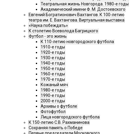
Театральная жизнь Новгорода. 1980-е годы
Академический имени Ф. М. Достоевского
Евгений Богратионович Вахтангов. К 100-летию
театра им. Е. Вахтангова. Виртуальная выставка
«Наука побеждать»
К столетию Всеволода Багрицкого
Футбол - это жизнь
К 110-летию новгородского футбола
1910-е годы
1920-е годы
1930-е годы
1940-е годы
1950-е годы
1960-е годы
1970-е годы
Кожаный мяч
1980-е годы
1990-е годы
2000-е годы
Архивы о футболе
Фотофутбол
Лица новгородского футбола
К 150-летию С.В. Рахманинова
Сохраняя память о Победе
Первые председатели Московского