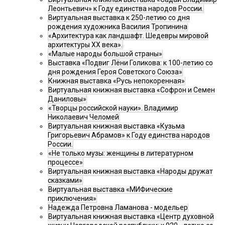
Леонтьевич» к Году единства народов России.
Виртуальная выставка к 250-летию со дня
рождения художника Василия Тропинина
«Архитектура как ландшафт. Шедевры мировой
архитектуры XX века».
«Малые народы большой страны»
Выставка «Подвиг Лёни Голикова: к 100-летию со
дня рождения Героя Советского Союза»
Книжная выставка «Русь непокоренная»
Виртуальная книжная выставка «Софрон и Семен
Даниловы»
«Творцы российской науки». Владимир
Николаевич Челомей
Виртуальная книжная выставка «Кузьма
Григорьевич Абрамов» к Году единства народов
России.
«Не только музы: женщины в литературном
процессе»
Виртуальная книжная выставка «Народы дружат
сказками»
Виртуальная выставка «МИФические
приключения»
Надежда Петровна Ламанова - модельер
Виртуальная книжная выставка «Центр духовной