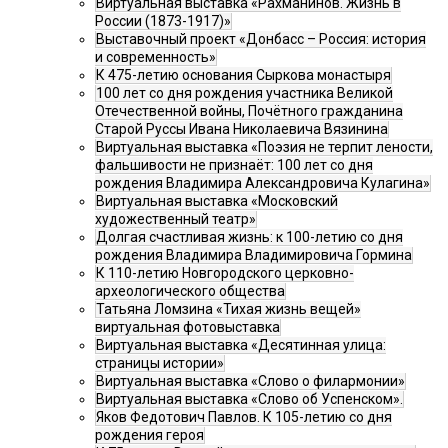
Виртуальная выставка «Рахманинов. Жизнь в
России (1873-1917)»
Выставочный проект «Донбасс – Россия: история
и современность»
К 475-летию основания Сыркова монастыря
100 лет со дня рождения участника Великой
Отечественной войны, Почётного гражданина
Старой Руссы Ивана Николаевича Вязинина
Виртуальная выставка «Поэзия не терпит лености,
фальшивости не признаёт: 100 лет со дня
рождения Владимира Александровича Кулагина»
Виртуальная выставка «Московский
художественный театр»
Долгая счастливая жизнь: к 100-летию со дня
рождения Владимира Владимировича Гормина
К 110-летию Новгородского церковно-
археологического общества
Татьяна Ломзина «Тихая жизнь вещей»
виртуальная фотовыставка
Виртуальная выставка «Десятинная улица:
страницы истории»
Виртуальная выставка «Слово о филармонии»
Виртуальная выставка «Слово об Успенском».
Яков Федотович Павлов. К 105-летию со дня
рождения героя