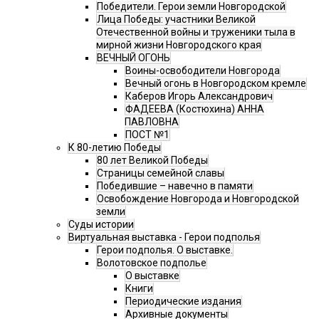
Победители. Герои земли Новгородской
Лица Победы: участники Великой
Отечественной войны и труженики тыла в
мирной жизни Новгородского края
ВЕЧНЫЙ ОГОНЬ
Воины-освободители Новгорода
Вечный огонь в Новгородском кремле
Каберов Игорь Александрович
ФАДЕЕВА (Костюхина) АННА
ПАВЛОВНА
ПОСТ №1
К 80-летию Победы
80 лет Великой Победы
Страницы семейной славы
Победившие – навечно в памяти
Освобождение Новгорода и Новгородской
земли
Суды истории
Виртуальная выставка - Герои подполья
Герои подполья. О выставке.
Волотовское подполье
О выставке
Книги
Периодические издания
Архивные документы