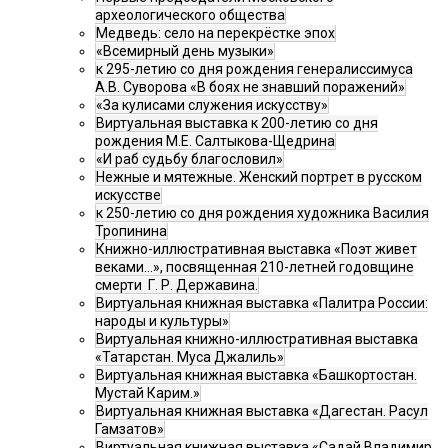
археологического общества
Медведь: село на перекрёстке эпох
«Всемирный день музыки»
к 295-летию со дня рождения генералиссимуса
А.В. Суворова «В боях не знавший поражений»
«За кулисами служения искусству»
Виртуальная выставка к 200-летию со дня
рождения М.Е. Салтыкова-Щедрина
«И раб судьбу благословил»
Нежные и мятежные. Женский портрет в русском
искусстве
к 250-летию со дня рождения художника Василия
Тропинина
Книжно-иллюстративная выставка «Поэт живет
веками…», посвященная 210-летней годовщине
смерти Г. Р. Державина.
Виртуальная книжная выставка «Палитра России:
народы и культуры»
Виртуальная книжно-иллюстративная выставка
«Татарстан. Муса Джалиль»
Виртуальная книжная выставка «Башкортостан.
Мустай Карим.»
Виртуальная книжная выставка «Дагестан. Расул
Гамзатов»
Виртуальная книжная выставка «Садай Владимир