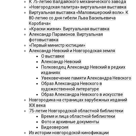
К 75-летию Валдайского механического завода
«Новгородская палитра» виртуальная выставка
Виртуальная выставка «Маловишерский волк». К
80-летию со дня гибели Льва Васильевича
Коробача»
«Краски жизни». Виртуальная выставка
Александр Парамонов. Виртуальная
фотовыставка
«Первый министр юстиции»
Александр Невский и Новгородская земля
О выставке
Александр Невский
Полководец Александр Невский в редких
изданиях
Увековечение памяти Александра Невского
Образ Александра Невского в
художественной литературе
Образ Александра Невского в искусстве
Новгородика на страницах зарубежных изданий
XIX века
75-летие Новгородской областной библиотеки
Время и лица областной библиотеки
Фото и архивные документы
Видеоверсия
Из истории новгородской кинофикации