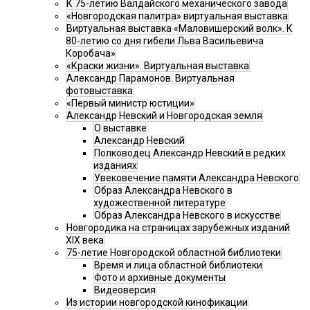
К 75-летию Валдайского механического завода
«Новгородская палитра» виртуальная выставка
Виртуальная выставка «Маловишерский волк». К
80-летию со дня гибели Льва Васильевича
Коробача»
«Краски жизни». Виртуальная выставка
Александр Парамонов. Виртуальная
фотовыставка
«Первый министр юстиции»
Александр Невский и Новгородская земля
О выставке
Александр Невский
Полководец Александр Невский в редких
изданиях
Увековечение памяти Александра Невского
Образ Александра Невского в
художественной литературе
Образ Александра Невского в искусстве
Новгородика на страницах зарубежных изданий
XIX века
75-летие Новгородской областной библиотеки
Время и лица областной библиотеки
Фото и архивные документы
Видеоверсия
Из истории новгородской кинофикации