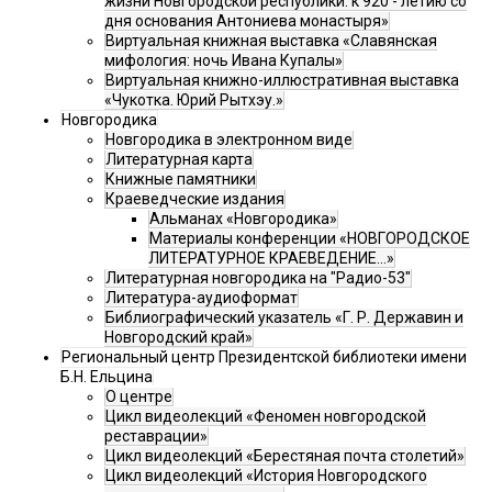
жизни Новгородской республики: к 920 - летию со
дня основания Антониева монастыря»
Виртуальная книжная выставка «Славянская
мифология: ночь Ивана Купалы»
Виртуальная книжно-иллюстративная выставка
«Чукотка. Юрий Рытхэу.»
Новгородика
Новгородика в электронном виде
Литературная карта
Книжные памятники
Краеведческие издания
Альманах «Новгородика»
Материалы конференции «НОВГОРОДСКОЕ
ЛИТЕРАТУРНОЕ КРАЕВЕДЕНИЕ...»
Литературная новгородика на "Радио-53"
Литература-аудиоформат
Библиографический указатель «Г. Р. Державин и
Новгородский край»
Региональный центр Президентской библиотеки имени
Б.Н. Ельцина
О центре
Цикл видеолекций «Феномен новгородской
реставрации»
Цикл видеолекций «Берестяная почта столетий»
Цикл видеолекций «История Новгородского