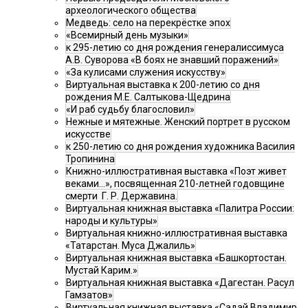
археологического общества
Медведь: село на перекрёстке эпох
«Всемирный день музыки»
к 295-летию со дня рождения генералиссимуса
А.В. Суворова «В боях не знавший поражений»
«За кулисами служения искусству»
Виртуальная выставка к 200-летию со дня
рождения М.Е. Салтыкова-Щедрина
«И раб судьбу благословил»
Нежные и мятежные. Женский портрет в русском
искусстве
к 250-летию со дня рождения художника Василия
Тропинина
Книжно-иллюстративная выставка «Поэт живет
веками…», посвященная 210-летней годовщине
смерти Г. Р. Державина.
Виртуальная книжная выставка «Палитра России:
народы и культуры»
Виртуальная книжно-иллюстративная выставка
«Татарстан. Муса Джалиль»
Виртуальная книжная выставка «Башкортостан.
Мустай Карим.»
Виртуальная книжная выставка «Дагестан. Расул
Гамзатов»
Виртуальная книжная выставка «Садай Владимир