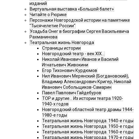
изданий
Виртуальная выставка «Большой балет»
Читайте о Рюрике
Персонажи Новгородской истории на памятнике
"Тысячелетие России"
Усадьба Онег в биографии Сергея Васильевича
Рахманинова
Театральная жизнь Новгорода
Страницы истории
Новгородский театр - век XIX…
Николай Иванович Иванов и Василий
Игнатьевич Живокини
Егор Тихонович Курдюмов
Нил Иванович Мерянский (Богдановский),
Владимир Александрович Кригер, Николай
Иванович Собольщиков-Самарин
Павел Павлович Гайдебуров
ТОР и другие… Из истории театра 1920-
1940-х годов
Новгородский областной театр драмы 1944-
1980-е годы
Театральная жизнь Новгорода. 1940-е годы
Театральная жизнь Новгорода. 1950-е годы
Театральная жизнь Новгорода. 1960-е годы
Театральная жизнь Новгорода. 1970-е годы