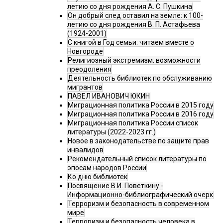
летию со дня рождения А. С. Пушкина
Он добрый след оставил на земле: к 100-
летию со дня рождения В. П. Астафьева
(1924-2001)
С книгой в Год семьи: читаем вместе о
Новгороде
Религиозный экстремизм: возможности
преодоления
Деятельность библиотек по обслуживанию
мигрантов
ПАВЕЛ ИВАНОВИЧ ЮКИН
Миграционная политика России в 2015 году
Миграционная политика России в 2016 году
Миграционная политика России список
литературы (2022-2023 гг.)
Новое в законодательстве по защите прав
инвалидов
Рекомендательный список литературы по
эпосам народов России
Ко дню библиотек
Посвящение В.И. Поветкину -
Информационно-библиографический очерк
Терроризм и безопасность в современном
мире
Терроризм и безопасность человека в