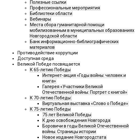
Полезные ссылки
Профессиональные мероприятия
Библиотеки области
Вебинары
Места сбора гуманитарной помощи
мобилизованным в муниципальных образованиях
Новгородской области
Банк информационно-библиографических
материалов
Противодействие коррупции
Доступная среда
Великой Победе посвящается
К 65-летию Победы
Интернет-акция «Годы войны: человек и
книга»
Галерея «Участники Великой
Отечественной войны: Портрет с книгой»
К 70-летию Победы:
Виртуальная выставка «Слово о Победе»
К 75-летию Победы
75 лет Великой Победы
К дню освобождения Новгорода
Боровичи в годы Великой Отечественной
войны. Страницы истории
Новое издание Новгородстата