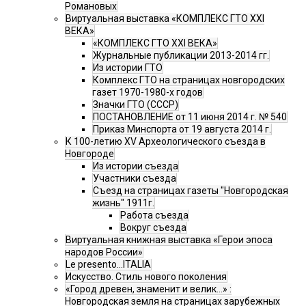
Романовых
Виртуальная выставка «КОМПЛЕКС ГТО XXI
ВЕКА»
«КОМПЛЕКС ГТО XXI ВЕКА»
Журнальные публикации 2013-2014 гг.
Из истории ГТО
Комплекс ГТО на страницах новгородских
газет 1970-1980-х годов
Значки ГТО (СССР)
ПОСТАНОВЛЕНИЕ от 11 июня 2014 г. № 540
Приказ Минспорта от 19 августа 2014 г.
К 100-летию XV Археологического съезда в
Новгороде
Из истории съезда
Участники съезда
Cъезд на страницах газеты "Новгородская
жизнь" 1911г.
Работа съезда
Вокруг съезда
Виртуальная книжная выставка «Герои эпоса
народов России»
Le presento...ITALIA
Искусство. Стиль нового поколения
«Город древен, знаменит и велик…» :
Новгородская земля на страницах зарубежных