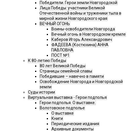
Победители. Герои земли Новгородской
Лица Победы: участники Великой
Отечественной войны и труженики тыла в
мирной жизни Новгородского края
ВЕЧНЫЙ ОГОНЬ
Воины-освободители Новгорода
Вечный огонь в Новгородском кремле
Каберов Игорь Александрович
ФАДЕЕВА (Костюхина) АННА
ПАВЛОВНА
ПОСТ №1
К 80-летию Победы
80 лет Великой Победы
Страницы семейной славы
Победившие – навечно в памяти
Освобождение Новгорода и Новгородской
земли
Суды истории
Виртуальная выставка - Герои подполья
Герои подполья. О выставке.
Волотовское подполье
О выставке
Книги
Периодические издания
Архивные документы