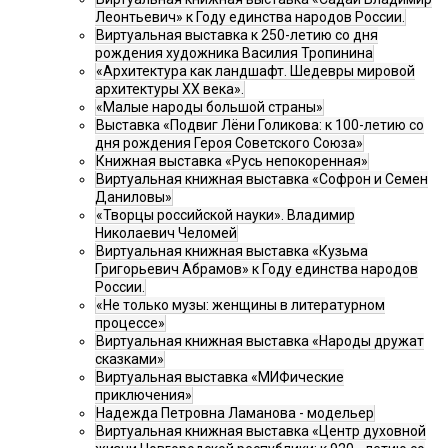
Леонтьевич» к Году единства народов России.
Виртуальная выставка к 250-летию со дня
рождения художника Василия Тропинина
«Архитектура как ландшафт. Шедевры мировой
архитектуры XX века».
«Малые народы большой страны»
Выставка «Подвиг Лёни Голикова: к 100-летию со
дня рождения Героя Советского Союза»
Книжная выставка «Русь непокоренная»
Виртуальная книжная выставка «Софрон и Семен
Даниловы»
«Творцы российской науки». Владимир
Николаевич Челомей
Виртуальная книжная выставка «Кузьма
Григорьевич Абрамов» к Году единства народов
России.
«Не только музы: женщины в литературном
процессе»
Виртуальная книжная выставка «Народы дружат
сказками»
Виртуальная выставка «МИФические
приключения»
Надежда Петровна Ламанова - модельер
Виртуальная книжная выставка «Центр духовной