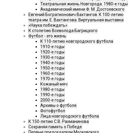
Театральная жизнь Новгорода. 1980-е годы
Академический имени Ф. М. Достоевского
Евгений Богратионович Вахтангов. К 100-летию
театра им. Е. Вахтангова. Виртуальная выставка
«Наука побеждать»
К столетию Всеволода Багрицкого
Футбол - это жизнь
К 110-летию новгородского футбола
1910-е годы
1920-е годы
1930-е годы
1940-е годы
1950-е годы
1960-е годы
1970-е годы
Кожаный мяч
1980-е годы
1990-е годы
2000-е годы
Архивы о футболе
Фотофутбол
Лица новгородского футбола
К 150-летию С.В. Рахманинова
Сохраняя память о Победе
Первые председатели Московского