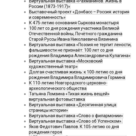
Виртуальная выставка «Рахманинов. Жизнь в
России (1873-1917)»
Выставочный проект «Донбасс – Россия: история
и современность»
К 475-летию основания Сыркова монастыря
100 лет со дня рождения участника Великой
Отечественной войны, Почётного гражданина
Старой Руссы Ивана Николаевича Вязинина
Виртуальная выставка «Поэзия не терпит лености,
фальшивости не признаёт: 100 лет со дня
рождения Владимира Александровича Кулагина»
Виртуальная выставка «Московский
художественный театр»
Долгая счастливая жизнь: к 100-летию со дня
рождения Владимира Владимировича Гормина
К 110-летию Новгородского церковно-
археологического общества
Татьяна Ломзина «Тихая жизнь вещей»
виртуальная фотовыставка
Виртуальная выставка «Десятинная улица:
страницы истории»
Виртуальная выставка «Слово о филармонии»
Виртуальная выставка «Слово об Успенском».
Яков Федотович Павлов. К 105-летию со дня
рождения героя