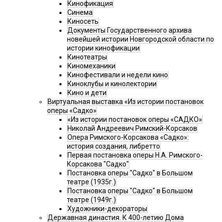
Кинофикация
Синема
Киносеть
Документы Государственного архива
новейшей истории Новгородской области по
истории кинофикации
Кинотеатры
Киномеханики
Кинофестивали и недели кино
Киноклубы и кинолектории
Кино и дети
Виртуальная выставка «Из истории постановок
оперы «Садко»
«Из истории постановок оперы «САДКО»
Николай Андреевич Римский-Корсаков
Опера Римского-Корсакова «Садко»:
история создания, либретто
Первая постановка оперы Н.А. Римского-
Корсакова "Садко"
Постановка оперы "Садко" в Большом
театре (1935г.)
Постановка оперы "Садко" в Большом
театре (1949г.)
Художники-декораторы
Державная династия. К 400-летию Дома