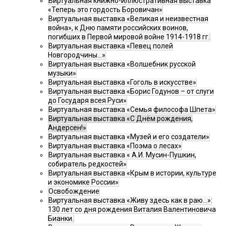
Виртуальная книжно-иллюстративная выставка
«Теперь это гордость Боровичан»
Виртуальная выставка «Великая и неизвестная
война», к Дню памяти российских воинов,
погибших в Первой мировой войне 1914-1918 гг.
Виртуальная выставка «Певец полей
Новгородчины…»
Виртуальная выставка «Волшебник русской
музыки»
Виртуальная выставка «Гоголь в искусстве»
Виртуальная выставка «Борис Годунов – от слуги
до Государя всея Руси»
Виртуальная выставка «Семья философа Шпета»
Виртуальная выставка «С Днём рождения,
Андерсен!»
Виртуальная выставка «Музей и его создатели»
Виртуальная выставка «Поэма о лесах»
Виртуальная выставка « А.И. Мусин-Пушкин,
собиратель редкостей»
Виртуальная выставка «Крым в истории, культуре
и экономике России»
Освобождение
Виртуальная выставка «Живу здесь как в раю…»:
130 лет со дня рождения Виталия Валентиновича
Бианки.