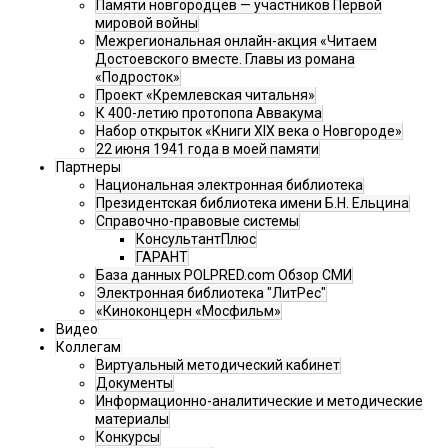
Памяти новгородцев — участников Первой
мировой войны
Межрегиональная онлайн-акция «Читаем
Достоевского вместе. Главы из романа
«Подросток»
Проект «Кремлевская читальня»
К 400-летию протопопа Аввакума
Набор открыток «Книги XIX века о Новгороде»
22 июня 1941 года в моей памяти
Партнеры
Национальная электронная библиотека
Президентская библиотека имени Б.Н. Ельцина
Справочно-правовые системы
КонсультантПлюс
ГАРАНТ
База данных POLPRED.com Обзор СМИ
Электронная библиотека "ЛитРес"
«Киноконцерн «Мосфильм»
Видео
Коллегам
Виртуальный методический кабинет
Документы
Информационно-аналитические и методические
материалы
Конкурсы