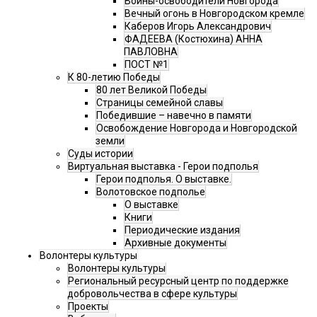
Воины-освободители Новгорода
Вечный огонь в Новгородском кремле
Каберов Игорь Александрович
ФАДЕЕВА (Костюхина) АННА
ПАВЛОВНА
ПОСТ №1
К 80-летию Победы
80 лет Великой Победы
Страницы семейной славы
Победившие – навечно в памяти
Освобождение Новгорода и Новгородской
земли
Суды истории
Виртуальная выставка - Герои подполья
Герои подполья. О выставке.
Волотовское подполье
О выставке
Книги
Периодические издания
Архивные документы
Волонтеры культуры
Волонтеры культуры
Региональный ресурсный центр по поддержке
добровольчества в сфере культуры
Проекты