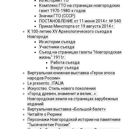
Из истории ГТО
Комплекс ГТО на страницах новгородских
газет 1970-1980-х годов
Значки ГТО (СССР)
ПОСТАНОВЛЕНИЕ от 11 июня 2014 г. № 540
Приказ Минспорта от 19 августа 2014 г.
К 100-летию XV Археологического съезда в
Новгороде
Из истории съезда
Участники съезда
Cъезд на страницах газеты "Новгородская
жизнь" 1911г.
Работа съезда
Вокруг съезда
Виртуальная книжная выставка «Герои эпоса
народов России»
Le presento...ITALIA
Искусство. Стиль нового поколения
«Город древен, знаменит и велик…» :
Новгородская земля на страницах зарубежных
изданий
Виртуальная выставка «Большой балет»
Читайте о Рюрике
Персонажи Новгородской истории на памятнике
"Тысячелетие России"