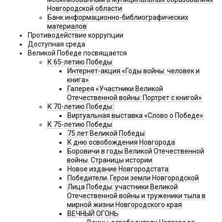
Новгородской области
Банк информационно-библиографических
материалов
Противодействие коррупции
Доступная среда
Великой Победе посвящается
К 65-летию Победы
Интернет-акция «Годы войны: человек и
книга»
Галерея «Участники Великой
Отечественной войны: Портрет с книгой»
К 70-летию Победы:
Виртуальная выставка «Слово о Победе»
К 75-летию Победы
75 лет Великой Победы
К дню освобождения Новгорода
Боровичи в годы Великой Отечественной
войны. Страницы истории
Новое издание Новгородстата
Победители. Герои земли Новгородской
Лица Победы: участники Великой
Отечественной войны и труженики тыла в
мирной жизни Новгородского края
ВЕЧНЫЙ ОГОНЬ