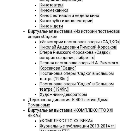
Кинотеатры
Киномеханики
Кинофестивали и недели кино
Киноклубы и кинолектории
Кино и дети
Виртуальная выставка «Из истории постановок
оперы «Садко»
«Из истории постановок оперы «САДКО»
Николай Андреевич Римский-Корсаков
Опера Римского-Корсакова «Садко»:
история создания, либретто
Первая постановка оперы Н.А. Римского-
Корсакова "Садко"
Постановка оперы "Садко" в Большом
театре (1935г.)
Постановка оперы "Садко" в Большом
театре (1949г.)
Художники-декораторы
Державная династия. К 400-летию Дома
Романовых
Виртуальная выставка «КОМПЛЕКС ГТО XXI
ВЕКА»
«КОМПЛЕКС ГТО XXI ВЕКА»
Журнальные публикации 2013-2014 гг.