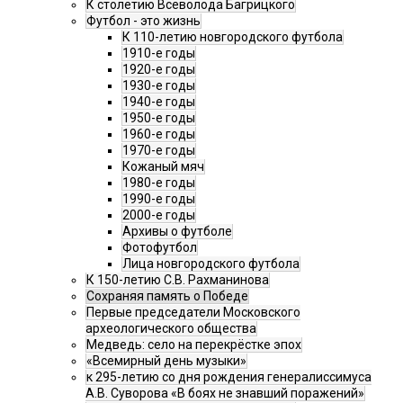
К столетию Всеволода Багрицкого
Футбол - это жизнь
К 110-летию новгородского футбола
1910-е годы
1920-е годы
1930-е годы
1940-е годы
1950-е годы
1960-е годы
1970-е годы
Кожаный мяч
1980-е годы
1990-е годы
2000-е годы
Архивы о футболе
Фотофутбол
Лица новгородского футбола
К 150-летию С.В. Рахманинова
Сохраняя память о Победе
Первые председатели Московского
археологического общества
Медведь: село на перекрёстке эпох
«Всемирный день музыки»
к 295-летию со дня рождения генералиссимуса
А.В. Суворова «В боях не знавший поражений»