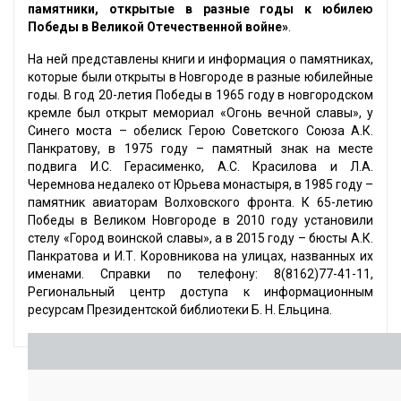
памятники, открытые в разные годы к юбилею
Победы в Великой Отечественной войне»
.
На ней представлены книги и информация о памятниках,
которые были открыты в Новгороде в разные юбилейные
годы. В год 20-летия Победы в 1965 году в новгородском
кремле был открыт мемориал «Огонь вечной славы», у
Синего моста – обелиск Герою Советского Союза А.К.
Панкратову, в 1975 году – памятный знак на месте
подвига И.С. Герасименко, А.С. Красилова и Л.А.
Черемнова недалеко от Юрьева монастыря, в 1985 году –
памятник авиаторам Волховского фронта. К 65-летию
Победы в Великом Новгороде в 2010 году установили
стелу «Город воинской славы», а в 2015 году – бюсты А.К.
Панкратова и И.Т. Коровникова на улицах, названных их
именами. Справки по телефону: 8(8162)77-41-11,
Региональный центр доступа к информационным
ресурсам Президентской библиотеки Б. Н. Ельцина.