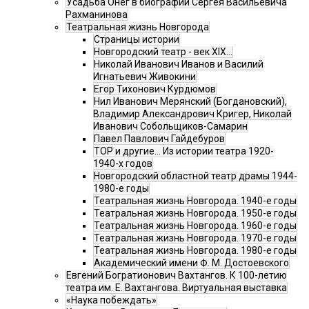
Усадьба Онег в биографии Сергея Васильевича
Рахманинова
Театральная жизнь Новгорода
Страницы истории
Новгородский театр - век XIX…
Николай Иванович Иванов и Василий
Игнатьевич Живокини
Егор Тихонович Курдюмов
Нил Иванович Мерянский (Богдановский),
Владимир Александрович Кригер, Николай
Иванович Собольщиков-Самарин
Павел Павлович Гайдебуров
ТОР и другие… Из истории театра 1920-
1940-х годов
Новгородский областной театр драмы 1944-
1980-е годы
Театральная жизнь Новгорода. 1940-е годы
Театральная жизнь Новгорода. 1950-е годы
Театральная жизнь Новгорода. 1960-е годы
Театральная жизнь Новгорода. 1970-е годы
Театральная жизнь Новгорода. 1980-е годы
Академический имени Ф. М. Достоевского
Евгений Богратионович Вахтангов. К 100-летию
театра им. Е. Вахтангова. Виртуальная выставка
«Наука побеждать»