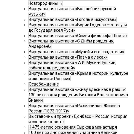
Новгородчины…»
Виртуальная выставка «Волшебник русской
музыки»
Виртуальная выставка «Гоголь в искусстве»
Виртуальная выставка «Борис Годунов – от слуги
до Государя всея Руси»
Виртуальная выставка «Семья философа Шпета»
Виртуальная выставка «С Днём рождения,
Андерсен!»
Виртуальная выставка «Музей и его создатели»
Виртуальная выставка «Поэма о лесах»
Виртуальная выставка « А.И. Мусин-Пушкин,
собиратель редкостей»
Виртуальная выставка «Крым в истории, культуре
и экономике России»
Освобождение
Виртуальная выставка «Живу здесь как в раю…»:
130 лет со дня рождения Виталия Валентиновича
Бианки.
Виртуальная выставка «Рахманинов. Жизнь в
России (1873-1917)»
Выставочный проект «Донбасс – Россия: история
и современность»
К 475-летию основания Сыркова монастыря
100 лет со дня рождения участника Великой