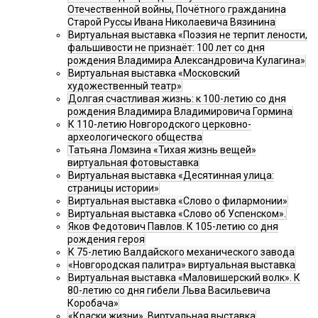
Отечественной войны, Почётного гражданина
Старой Руссы Ивана Николаевича Вязинина
Виртуальная выставка «Поэзия не терпит лености,
фальшивости не признаёт: 100 лет со дня
рождения Владимира Александровича Кулагина»
Виртуальная выставка «Московский
художественный театр»
Долгая счастливая жизнь: к 100-летию со дня
рождения Владимира Владимировича Гормина
К 110-летию Новгородского церковно-
археологического общества
Татьяна Ломзина «Тихая жизнь вещей»
виртуальная фотовыставка
Виртуальная выставка «Десятинная улица:
страницы истории»
Виртуальная выставка «Слово о филармонии»
Виртуальная выставка «Слово об Успенском».
Яков Федотович Павлов. К 105-летию со дня
рождения героя
К 75-летию Валдайского механического завода
«Новгородская палитра» виртуальная выставка
Виртуальная выставка «Маловишерский волк». К
80-летию со дня гибели Льва Васильевича
Коробача»
«Краски жизни». Виртуальная выставка