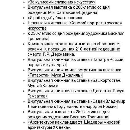
«За кулисами служения искусству»
Виртуальная выставка к 200-летию со дня
рождения М.Е. Салтыкова-Щедрина
«И раб судьбу благословил»
Нежные и мятежные. Женский портрет в русском
искусстве
к 250-летию со дня рождения художника Василия
Тропинина
Книжно-иллюстративная выставка «Поэт живет
веками…», посвященная 210-летней годовщине
смерти Г. Р. Державина.
Виртуальная книжная выставка «Палитра России:
народы и культуры»
Виртуальная книжно-иллюстративная выставка
«Татарстан. Муса Джалиль»
Виртуальная книжная выставка «Башкортостан.
Мустай Карим.»
Виртуальная книжная выставка «Дагестан. Расул
Гамзатов»
Виртуальная книжная выставка «Садай Владимир
Леонтьевич» к Году единства народов России.
Виртуальная выставка к 250-летию со дня
рождения художника Василия Тропинина
«Архитектура как ландшафт. Шедевры мировой
архитектуры XX века».