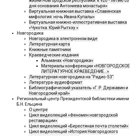
жизни Новгородской республики: к 920 - летию со
дня основания Антониева монастыря»
Виртуальная книжная выставка «Славянская
мифология: ночь Ивана Купалы»
Виртуальная книжно-иллюстративная выставка
«Чукотка. Юрий Рытхэу.»
Новгородика
Новгородика в электронном виде
Литературная карта
Книжные памятники
Краеведческие издания
Альманах «Новгородика»
Материалы конференции «НОВГОРОДСКОЕ
ЛИТЕРАТУРНОЕ КРАЕВЕДЕНИЕ...»
Литературная новгородика на "Радио-53"
Литература-аудиоформат
Библиографический указатель «Г. Р. Державин и
Новгородский край»
Региональный центр Президентской библиотеки имени
Б.Н. Ельцина
О центре
Цикл видеолекций «Феномен новгородской
реставрации»
Цикл видеолекций «Берестяная почта столетий»
Цикл видеолекций «История Новгородского