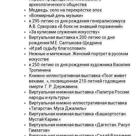
археологического общества
Медведь: село на перекрёстке эпох
«Всемирный день музыки»
к 295-летию со дня рождения генералиссимуса
А.В. Суворова «В боях не знавший поражений»
«За кулисами служения искусству»
Виртуальная выставка к 200-летию со дня
рождения М.Е. Салтыкова-Щедрина
«И раб судьбу благословил»
Нежные и мятежные. Женский портрет в русском
искусстве
к 250-летию со дня рождения художника Василия
Тропинина
Книжно-иллюстративная выставка «Поэт живет
веками…», посвященная 210-летней годовщине
смерти Г. Р. Державина.
Виртуальная книжная выставка «Палитра России:
народы и культуры»
Виртуальная книжно-иллюстративная выставка
«Татарстан. Муса Джалиль»
Виртуальная книжная выставка «Башкортостан.
Мустай Карим.»
Виртуальная книжная выставка «Дагестан. Расул
Гамзатов»
Виртуальная книжная выставка «Садай Владимир