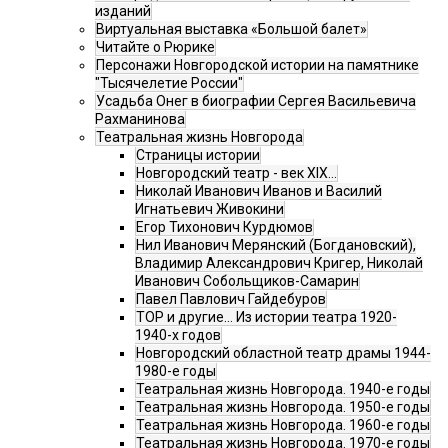
изданий
Виртуальная выставка «Большой балет»
Читайте о Рюрике
Персонажи Новгородской истории на памятнике
"Тысячелетие России"
Усадьба Онег в биографии Сергея Васильевича
Рахманинова
Театральная жизнь Новгорода
Страницы истории
Новгородский театр - век XIX…
Николай Иванович Иванов и Василий
Игнатьевич Живокини
Егор Тихонович Курдюмов
Нил Иванович Мерянский (Богдановский),
Владимир Александрович Кригер, Николай
Иванович Собольщиков-Самарин
Павел Павлович Гайдебуров
ТОР и другие… Из истории театра 1920-
1940-х годов
Новгородский областной театр драмы 1944-
1980-е годы
Театральная жизнь Новгорода. 1940-е годы
Театральная жизнь Новгорода. 1950-е годы
Театральная жизнь Новгорода. 1960-е годы
Театральная жизнь Новгорода. 1970-е годы