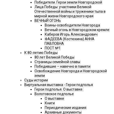
Победители. Герои земли Новгородской
Лица Победы: участники Великой
Отечественной войны и труженики тыла в
мирной жизни Новгородского края
ВЕЧНЫЙ ОГОНЬ
Воины-освободители Новгорода
Вечный огонь в Новгородском кремле
Каберов Игорь Александрович
ФАДЕЕВА (Костюхина) АННА
ПАВЛОВНА
ПОСТ №1
К 80-летию Победы
80 лет Великой Победы
Страницы семейной славы
Победившие – навечно в памяти
Освобождение Новгорода и Новгородской
земли
Суды истории
Виртуальная выставка - Герои подполья
Герои подполья. О выставке.
Волотовское подполье
О выставке
Книги
Периодические издания
Архивные документы