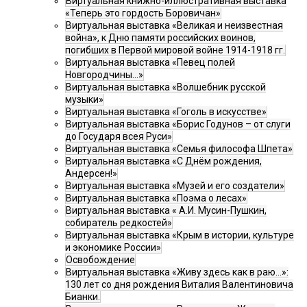
Виртуальная книжно-иллюстративная выставка
«Теперь это гордость Боровичан»
Виртуальная выставка «Великая и неизвестная
война», к Дню памяти российских воинов,
погибших в Первой мировой войне 1914-1918 гг.
Виртуальная выставка «Певец полей
Новгородчины…»
Виртуальная выставка «Волшебник русской
музыки»
Виртуальная выставка «Гоголь в искусстве»
Виртуальная выставка «Борис Годунов – от слуги
до Государя всея Руси»
Виртуальная выставка «Семья философа Шпета»
Виртуальная выставка «С Днём рождения,
Андерсен!»
Виртуальная выставка «Музей и его создатели»
Виртуальная выставка «Поэма о лесах»
Виртуальная выставка « А.И. Мусин-Пушкин,
собиратель редкостей»
Виртуальная выставка «Крым в истории, культуре
и экономике России»
Освобождение
Виртуальная выставка «Живу здесь как в раю…»:
130 лет со дня рождения Виталия Валентиновича
Бианки.