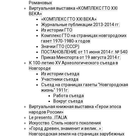
Романовых
Виртуальная выставка «КОМПЛЕКС ГТО XXI
ВЕКА»
«КОМПЛЕКС ГТО XXI ВЕКА»
Журнальные публикации 2013-2014 гг.
Из истории ГТО
Комплекс ГТО на страницах новгородских
газет 1970-1980-х годов
Значки ГТО (СССР)
ПОСТАНОВЛЕНИЕ от 11 июня 2014 г. № 540
Приказ Минспорта от 19 августа 2014 г.
К 100-летию XV Археологического съезда в
Новгороде
Из истории съезда
Участники съезда
Cъезд на страницах газеты "Новгородская
жизнь" 1911г.
Работа съезда
Вокруг съезда
Виртуальная книжная выставка «Герои эпоса
народов России»
Le presento...ITALIA
Искусство. Стиль нового поколения
«Город древен, знаменит и велик…» :
Новгородская земля на страницах зарубежных