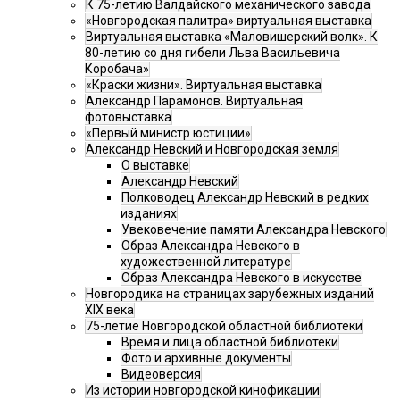
К 75-летию Валдайского механического завода
«Новгородская палитра» виртуальная выставка
Виртуальная выставка «Маловишерский волк». К
80-летию со дня гибели Льва Васильевича
Коробача»
«Краски жизни». Виртуальная выставка
Александр Парамонов. Виртуальная
фотовыставка
«Первый министр юстиции»
Александр Невский и Новгородская земля
О выставке
Александр Невский
Полководец Александр Невский в редких
изданиях
Увековечение памяти Александра Невского
Образ Александра Невского в
художественной литературе
Образ Александра Невского в искусстве
Новгородика на страницах зарубежных изданий
XIX века
75-летие Новгородской областной библиотеки
Время и лица областной библиотеки
Фото и архивные документы
Видеоверсия
Из истории новгородской кинофикации