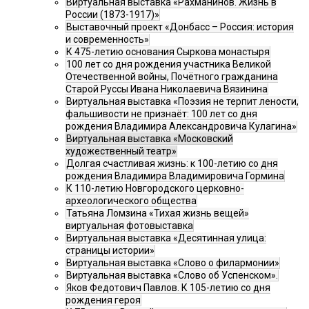
Виртуальная выставка «Рахманинов. Жизнь в
России (1873-1917)»
Выставочный проект «Донбасс – Россия: история
и современность»
К 475-летию основания Сыркова монастыря
100 лет со дня рождения участника Великой
Отечественной войны, Почётного гражданина
Старой Руссы Ивана Николаевича Вязинина
Виртуальная выставка «Поэзия не терпит лености,
фальшивости не признаёт: 100 лет со дня
рождения Владимира Александровича Кулагина»
Виртуальная выставка «Московский
художественный театр»
Долгая счастливая жизнь: к 100-летию со дня
рождения Владимира Владимировича Гормина
К 110-летию Новгородского церковно-
археологического общества
Татьяна Ломзина «Тихая жизнь вещей»
виртуальная фотовыставка
Виртуальная выставка «Десятинная улица:
страницы истории»
Виртуальная выставка «Слово о филармонии»
Виртуальная выставка «Слово об Успенском».
Яков Федотович Павлов. К 105-летию со дня
рождения героя