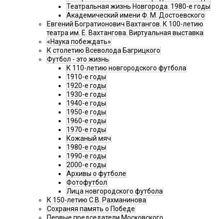
Театральная жизнь Новгорода. 1980-е годы
Академический имени Ф. М. Достоевского
Евгений Богратионович Вахтангов. К 100-летию
театра им. Е. Вахтангова. Виртуальная выставка
«Наука побеждать»
К столетию Всеволода Багрицкого
Футбол - это жизнь
К 110-летию новгородского футбола
1910-е годы
1920-е годы
1930-е годы
1940-е годы
1950-е годы
1960-е годы
1970-е годы
Кожаный мяч
1980-е годы
1990-е годы
2000-е годы
Архивы о футболе
Фотофутбол
Лица новгородского футбола
К 150-летию С.В. Рахманинова
Сохраняя память о Победе
Первые председатели Московского