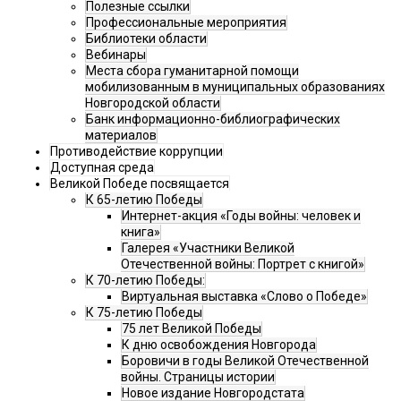
Полезные ссылки
Профессиональные мероприятия
Библиотеки области
Вебинары
Места сбора гуманитарной помощи
мобилизованным в муниципальных образованиях
Новгородской области
Банк информационно-библиографических
материалов
Противодействие коррупции
Доступная среда
Великой Победе посвящается
К 65-летию Победы
Интернет-акция «Годы войны: человек и
книга»
Галерея «Участники Великой
Отечественной войны: Портрет с книгой»
К 70-летию Победы:
Виртуальная выставка «Слово о Победе»
К 75-летию Победы
75 лет Великой Победы
К дню освобождения Новгорода
Боровичи в годы Великой Отечественной
войны. Страницы истории
Новое издание Новгородстата