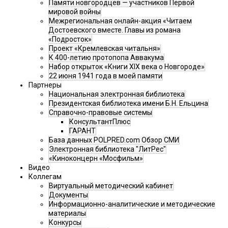
Памяти новгородцев — участников Первой
мировой войны
Межрегиональная онлайн-акция «Читаем
Достоевского вместе. Главы из романа
«Подросток»
Проект «Кремлевская читальня»
К 400-летию протопопа Аввакума
Набор открыток «Книги XIX века о Новгороде»
22 июня 1941 года в моей памяти
Партнеры
Национальная электронная библиотека
Президентская библиотека имени Б.Н. Ельцина
Справочно-правовые системы
КонсультантПлюс
ГАРАНТ
База данных POLPRED.com Обзор СМИ
Электронная библиотека "ЛитРес"
«Киноконцерн «Мосфильм»
Видео
Коллегам
Виртуальный методический кабинет
Документы
Информационно-аналитические и методические
материалы
Конкурсы