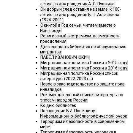
летию со дня рождения А. С. Пушкина
Он добрый след оставил на земле: к 100-
летию со дня рождения В. П. Астафьева
(1924-2001)
С книгой в Год семьи: читаем вместе о
Новгороде
Религиозный экстремизм: возможности
преодоления
Деятельность библиотек по обслуживанию
мигрантов
ПАВЕЛ ИВАНОВИЧ ЮКИН
Миграционная политика России в 2015 году
Миграционная политика России в 2016 году
Миграционная политика России список
литературы (2022-2023 гг.)
Новое в законодательстве по защите прав
инвалидов
Рекомендательный список литературы по
эпосам народов России
Ко дню библиотек
Посвящение В.И. Поветкину -
Информационно-библиографический очерк
Терроризм и безопасность в современном
мире
Терроризм и безопасность человека в