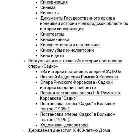
Кинофикация
Синема
Киносеть
Документы Государственного архива
новейшей истории Новгородской области по
истории кинофикации
Кинотеатры
Киномеханики
Кинофестивали и недели кино
Киноклубы и кинолектории
Кино и дети
Виртуальная выставка «Из истории постановок
оперы «Садко»
«Из истории постановок оперы «САДКО»
Николай Андреевич Римский-Корсаков
Опера Римского-Корсакова «Садко»:
история создания, либретто
Первая постановка оперы Н.А. Римского-
Корсакова "Садко"
Постановка оперы "Садко" в Большом
театре (1935г.)
Постановка оперы "Садко" в Большом
театре (1949г.)
Художники-декораторы
Державная династия. К 400-летию Дома