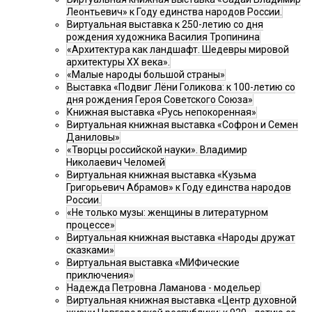
Леонтьевич» к Году единства народов России.
Виртуальная выставка к 250-летию со дня
рождения художника Василия Тропинина
«Архитектура как ландшафт. Шедевры мировой
архитектуры XX века».
«Малые народы большой страны»
Выставка «Подвиг Лёни Голикова: к 100-летию со
дня рождения Героя Советского Союза»
Книжная выставка «Русь непокоренная»
Виртуальная книжная выставка «Софрон и Семен
Даниловы»
«Творцы российской науки». Владимир
Николаевич Челомей
Виртуальная книжная выставка «Кузьма
Григорьевич Абрамов» к Году единства народов
России.
«Не только музы: женщины в литературном
процессе»
Виртуальная книжная выставка «Народы дружат
сказками»
Виртуальная выставка «МИФические
приключения»
Надежда Петровна Ламанова - модельер
Виртуальная книжная выставка «Центр духовной