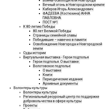
Воины-освободители Новгорода
Вечный огонь в Новгородском кремле
Каберов Игорь Александрович
ФАДЕЕВА (Костюхина) АННА
ПАВЛОВНА
ПОСТ №1
К 80-летию Победы
80 лет Великой Победы
Страницы семейной славы
Победившие – навечно в памяти
Освобождение Новгорода и Новгородской
земли
Суды истории
Виртуальная выставка - Герои подполья
Герои подполья. О выставке.
Волотовское подполье
О выставке
Книги
Периодические издания
Архивные документы
Волонтеры культуры
Волонтеры культуры
Региональный ресурсный центр по поддержке
добровольчества в сфере культуры
Проекты