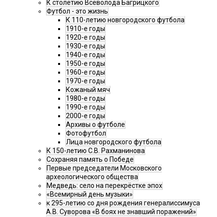
К столетию Всеволода Багрицкого
Футбол - это жизнь
К 110-летию новгородского футбола
1910-е годы
1920-е годы
1930-е годы
1940-е годы
1950-е годы
1960-е годы
1970-е годы
Кожаный мяч
1980-е годы
1990-е годы
2000-е годы
Архивы о футболе
Фотофутбол
Лица новгородского футбола
К 150-летию С.В. Рахманинова
Сохраняя память о Победе
Первые председатели Московского
археологического общества
Медведь: село на перекрёстке эпох
«Всемирный день музыки»
к 295-летию со дня рождения генералиссимуса
А.В. Суворова «В боях не знавший поражений»