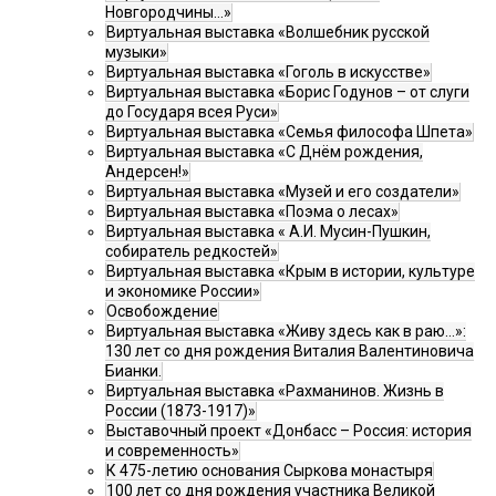
Новгородчины…»
Виртуальная выставка «Волшебник русской
музыки»
Виртуальная выставка «Гоголь в искусстве»
Виртуальная выставка «Борис Годунов – от слуги
до Государя всея Руси»
Виртуальная выставка «Семья философа Шпета»
Виртуальная выставка «С Днём рождения,
Андерсен!»
Виртуальная выставка «Музей и его создатели»
Виртуальная выставка «Поэма о лесах»
Виртуальная выставка « А.И. Мусин-Пушкин,
собиратель редкостей»
Виртуальная выставка «Крым в истории, культуре
и экономике России»
Освобождение
Виртуальная выставка «Живу здесь как в раю…»:
130 лет со дня рождения Виталия Валентиновича
Бианки.
Виртуальная выставка «Рахманинов. Жизнь в
России (1873-1917)»
Выставочный проект «Донбасс – Россия: история
и современность»
К 475-летию основания Сыркова монастыря
100 лет со дня рождения участника Великой