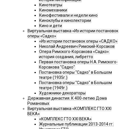
Кинотеатры
Киномеханики
Кинофестивали и недели кино
Киноклубы и кинолектории
Кино и дети
Виртуальная выставка «Из истории постановок
оперы «Садко»
«Из истории постановок оперы «САДКО»
Николай Андреевич Римский-Корсаков
Опера Римского-Корсакова «Садко»:
история создания, либретто
Первая постановка оперы Н.А. Римского-
Корсакова "Садко"
Постановка оперы "Садко" в Большом
театре (1935г.)
Постановка оперы "Садко" в Большом
театре (1949г.)
Художники-декораторы
Державная династия. К 400-летию Дома
Романовых
Виртуальная выставка «КОМПЛЕКС ГТО XXI
ВЕКА»
«КОМПЛЕКС ГТО XXI ВЕКА»
Журнальные публикации 2013-2014 гг.