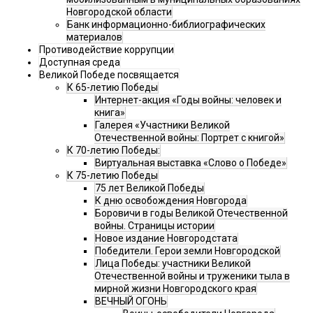
Новгородской области
Банк информационно-библиографических
материалов
Противодействие коррупции
Доступная среда
Великой Победе посвящается
К 65-летию Победы
Интернет-акция «Годы войны: человек и
книга»
Галерея «Участники Великой
Отечественной войны: Портрет с книгой»
К 70-летию Победы:
Виртуальная выставка «Слово о Победе»
К 75-летию Победы
75 лет Великой Победы
К дню освобождения Новгорода
Боровичи в годы Великой Отечественной
войны. Страницы истории
Новое издание Новгородстата
Победители. Герои земли Новгородской
Лица Победы: участники Великой
Отечественной войны и труженики тыла в
мирной жизни Новгородского края
ВЕЧНЫЙ ОГОНЬ