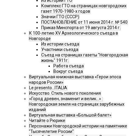
Из истории ГТО
Комплекс ГТО на страницах новгородских
газет 1970-1980-х годов
Значки ГТО (СССР)
ПОСТАНОВЛЕНИЕ от 11 июня 2014 г. № 540
Приказ Минспорта от 19 августа 2014 г.
К 100-летию XV Археологического съезда в
Новгороде
Из истории съезда
Участники съезда
Cъезд на страницах газеты "Новгородская
жизнь" 1911г.
Работа съезда
Вокруг съезда
Виртуальная книжная выставка «Герои эпоса
народов России»
Le presento...ITALIA
Искусство. Стиль нового поколения
«Город древен, знаменит и велик…» :
Новгородская земля на страницах зарубежных
изданий
Виртуальная выставка «Большой балет»
Читайте о Рюрике
Персонажи Новгородской истории на памятнике
"Тысячелетие России"