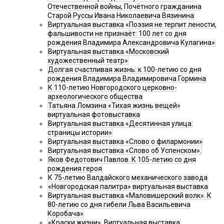
Отечественной войны, Почётного гражданина
Старой Руссы Ивана Николаевича Вязинина
Виртуальная выставка «Поэзия не терпит лености,
фальшивости не признаёт: 100 лет со дня
рождения Владимира Александровича Кулагина»
Виртуальная выставка «Московский
художественный театр»
Долгая счастливая жизнь: к 100-летию со дня
рождения Владимира Владимировича Гормина
К 110-летию Новгородского церковно-
археологического общества
Татьяна Ломзина «Тихая жизнь вещей»
виртуальная фотовыставка
Виртуальная выставка «Десятинная улица:
страницы истории»
Виртуальная выставка «Слово о филармонии»
Виртуальная выставка «Слово об Успенском».
Яков Федотович Павлов. К 105-летию со дня
рождения героя
К 75-летию Валдайского механического завода
«Новгородская палитра» виртуальная выставка
Виртуальная выставка «Маловишерский волк». К
80-летию со дня гибели Льва Васильевича
Коробача»
«Краски жизни». Виртуальная выставка