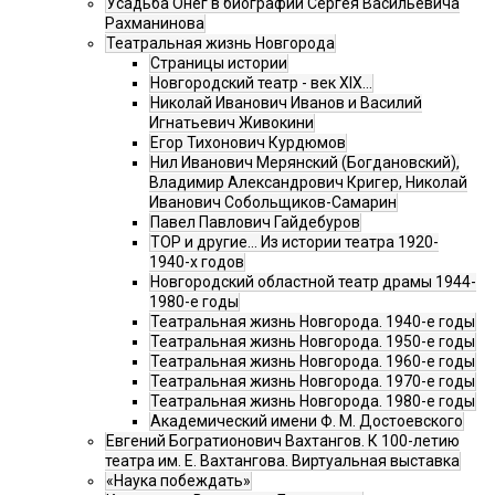
Усадьба Онег в биографии Сергея Васильевича
Рахманинова
Театральная жизнь Новгорода
Страницы истории
Новгородский театр - век XIX…
Николай Иванович Иванов и Василий
Игнатьевич Живокини
Егор Тихонович Курдюмов
Нил Иванович Мерянский (Богдановский),
Владимир Александрович Кригер, Николай
Иванович Собольщиков-Самарин
Павел Павлович Гайдебуров
ТОР и другие… Из истории театра 1920-
1940-х годов
Новгородский областной театр драмы 1944-
1980-е годы
Театральная жизнь Новгорода. 1940-е годы
Театральная жизнь Новгорода. 1950-е годы
Театральная жизнь Новгорода. 1960-е годы
Театральная жизнь Новгорода. 1970-е годы
Театральная жизнь Новгорода. 1980-е годы
Академический имени Ф. М. Достоевского
Евгений Богратионович Вахтангов. К 100-летию
театра им. Е. Вахтангова. Виртуальная выставка
«Наука побеждать»