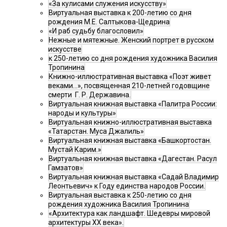
«За кулисами служения искусству»
Виртуальная выставка к 200-летию со дня
рождения М.Е. Салтыкова-Щедрина
«И раб судьбу благословил»
Нежные и мятежные. Женский портрет в русском
искусстве
к 250-летию со дня рождения художника Василия
Тропинина
Книжно-иллюстративная выставка «Поэт живет
веками…», посвященная 210-летней годовщине
смерти Г. Р. Державина.
Виртуальная книжная выставка «Палитра России:
народы и культуры»
Виртуальная книжно-иллюстративная выставка
«Татарстан. Муса Джалиль»
Виртуальная книжная выставка «Башкортостан.
Мустай Карим.»
Виртуальная книжная выставка «Дагестан. Расул
Гамзатов»
Виртуальная книжная выставка «Садай Владимир
Леонтьевич» к Году единства народов России.
Виртуальная выставка к 250-летию со дня
рождения художника Василия Тропинина
«Архитектура как ландшафт. Шедевры мировой
архитектуры XX века».