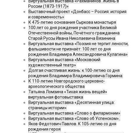
Виртуальная выставка «Рахманинов. Жизнь в
России (1873-1917)»
Выставочный проект «Донбасс – Россия: история
и современность»
К 475-летию основания Сыркова монастыря
100 лет со дня рождения участника Великой
Отечественной войны, Почётного гражданина
Старой Руссы Ивана Николаевича Вязинина
Виртуальная выставка «Поэзия не терпит лености,
фальшивости не признаёт: 100 лет со дня
рождения Владимира Александровича Кулагина»
Виртуальная выставка «Московский
художественный театр»
Долгая счастливая жизнь: к 100-летию со дня
рождения Владимира Владимировича Гормина
К 110-летию Новгородского церковно-
археологического общества
Татьяна Ломзина «Тихая жизнь вещей»
виртуальная фотовыставка
Виртуальная выставка «Десятинная улица:
страницы истории»
Виртуальная выставка «Слово о филармонии»
Виртуальная выставка «Слово об Успенском».
Яков Федотович Павлов. К 105-летию со дня
рождения героя