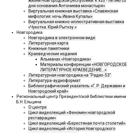
жизни Новгородской республики: к 920 - летию со
дня основания Антониева монастыря»
Виртуальная книжная выставка «Славянская
мифология: ночь Ивана Купалы»
Виртуальная книжно-иллюстративная выставка
«Чукотка. Юрий Рытхэу.»
Новгородика
Новгородика в электронном виде
Литературная карта
Книжные памятники
Краеведческие издания
Альманах «Новгородика»
Материалы конференции «НОВГОРОДСКОЕ
ЛИТЕРАТУРНОЕ КРАЕВЕДЕНИЕ...»
Литературная новгородика на "Радио-53"
Литература-аудиоформат
Библиографический указатель «Г. Р. Державин и
Новгородский край»
Региональный центр Президентской библиотеки имени
Б.Н. Ельцина
О центре
Цикл видеолекций «Феномен новгородской
реставрации»
Цикл видеолекций «Берестяная почта столетий»
Цикл видеолекций «История Новгородского