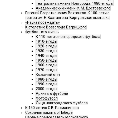
Театральная жизнь Новгорода. 1980-е годы
Академический имени Ф. М. Достоевского
Евгений Богратионович Вахтангов. К 100-летию
театра им. Е. Вахтангова. Виртуальная выставка
«Наука побеждать»
К столетию Всеволода Багрицкого
Футбол - это жизнь
К 110-летию новгородского футбола
1910-е годы
1920-е годы
1930-е годы
1940-е годы
1950-е годы
1960-е годы
1970-е годы
Кожаный мяч
1980-е годы
1990-е годы
2000-е годы
Архивы о футболе
Фотофутбол
Лица новгородского футбола
К 150-летию С.В. Рахманинова
Сохраняя память о Победе
Первые председатели Московского