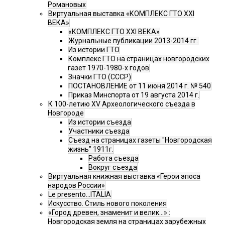
Романовых
Виртуальная выставка «КОМПЛЕКС ГТО XXI
ВЕКА»
«КОМПЛЕКС ГТО XXI ВЕКА»
Журнальные публикации 2013-2014 гг.
Из истории ГТО
Комплекс ГТО на страницах новгородских
газет 1970-1980-х годов
Значки ГТО (СССР)
ПОСТАНОВЛЕНИЕ от 11 июня 2014 г. № 540
Приказ Минспорта от 19 августа 2014 г.
К 100-летию XV Археологического съезда в
Новгороде
Из истории съезда
Участники съезда
Cъезд на страницах газеты "Новгородская
жизнь" 1911г.
Работа съезда
Вокруг съезда
Виртуальная книжная выставка «Герои эпоса
народов России»
Le presento...ITALIA
Искусство. Стиль нового поколения
«Город древен, знаменит и велик…» :
Новгородская земля на страницах зарубежных