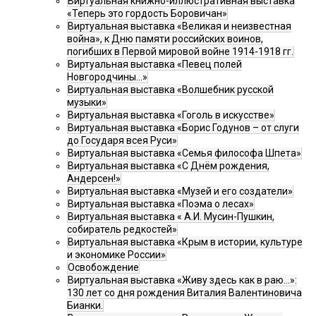
Виртуальная книжно-иллюстративная выставка
«Теперь это гордость Боровичан»
Виртуальная выставка «Великая и неизвестная
война», к Дню памяти российских воинов,
погибших в Первой мировой войне 1914-1918 гг.
Виртуальная выставка «Певец полей
Новгородчины…»
Виртуальная выставка «Волшебник русской
музыки»
Виртуальная выставка «Гоголь в искусстве»
Виртуальная выставка «Борис Годунов – от слуги
до Государя всея Руси»
Виртуальная выставка «Семья философа Шпета»
Виртуальная выставка «С Днём рождения,
Андерсен!»
Виртуальная выставка «Музей и его создатели»
Виртуальная выставка «Поэма о лесах»
Виртуальная выставка « А.И. Мусин-Пушкин,
собиратель редкостей»
Виртуальная выставка «Крым в истории, культуре
и экономике России»
Освобождение
Виртуальная выставка «Живу здесь как в раю…»:
130 лет со дня рождения Виталия Валентиновича
Бианки.