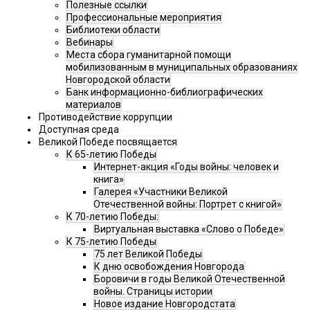
Полезные ссылки
Профессиональные мероприятия
Библиотеки области
Вебинары
Места сбора гуманитарной помощи
мобилизованным в муниципальных образованиях
Новгородской области
Банк информационно-библиографических
материалов
Противодействие коррупции
Доступная среда
Великой Победе посвящается
К 65-летию Победы
Интернет-акция «Годы войны: человек и
книга»
Галерея «Участники Великой
Отечественной войны: Портрет с книгой»
К 70-летию Победы:
Виртуальная выставка «Слово о Победе»
К 75-летию Победы
75 лет Великой Победы
К дню освобождения Новгорода
Боровичи в годы Великой Отечественной
войны. Страницы истории
Новое издание Новгородстата