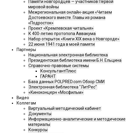
Памяти новгородцев — участников Первой
мировой войны
Межрегиональная онлайн-акция «Читаем
Достоевского вместе. Главы из романа
«Подросток»
Проект «Кремлевская читальня»
К 400-летию протопопа Аввакума
Набор открыток «Книги XIX века о Новгороде»
22 июня 1941 года в моей памяти
Партнеры
Национальная электронная библиотека
Президентская библиотека имени Б.Н. Ельцина
Справочно-правовые системы
КонсультантПлюс
ГАРАНТ
База данных POLPRED.com Обзор СМИ
Электронная библиотека "ЛитРес"
«Киноконцерн «Мосфильм»
Видео
Коллегам
Виртуальный методический кабинет
Документы
Информационно-аналитические и методические
материалы
Конкурсы