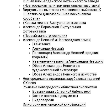
К 75-летию Валдайского механического завода
«Новгородская палитра» виртуальная выставка
Виртуальная выставка «Маловишерский волк». К
80-летию со дня гибели Льва Васильевича
Коробача»
«Краски жизни». Виртуальная выставка
Александр Парамонов. Виртуальная
фотовыставка
«Первый министр юстиции»
Александр Невский и Новгородская земля
О выставке
Александр Невский
Полководец Александр Невский в редких
изданиях
Увековечение памяти Александра Невского
Образ Александра Невского в
художественной литературе
Образ Александра Невского в искусстве
Новгородика на страницах зарубежных изданий
XIX века
75-летие Новгородской областной библиотеки
Время и лица областной библиотеки
Фото и архивные документы
Видеоверсия
Из истории новгородской кинофикации