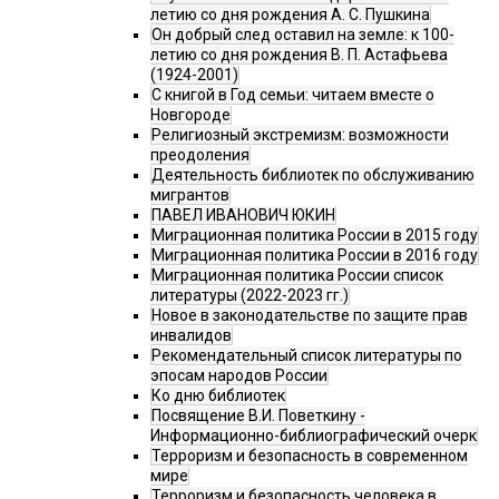
летию со дня рождения А. С. Пушкина
Он добрый след оставил на земле: к 100-
летию со дня рождения В. П. Астафьева
(1924-2001)
С книгой в Год семьи: читаем вместе о
Новгороде
Религиозный экстремизм: возможности
преодоления
Деятельность библиотек по обслуживанию
мигрантов
ПАВЕЛ ИВАНОВИЧ ЮКИН
Миграционная политика России в 2015 году
Миграционная политика России в 2016 году
Миграционная политика России список
литературы (2022-2023 гг.)
Новое в законодательстве по защите прав
инвалидов
Рекомендательный список литературы по
эпосам народов России
Ко дню библиотек
Посвящение В.И. Поветкину -
Информационно-библиографический очерк
Терроризм и безопасность в современном
мире
Терроризм и безопасность человека в