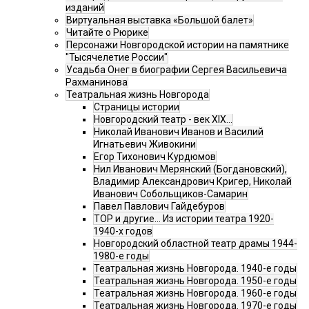
изданий
Виртуальная выставка «Большой балет»
Читайте о Рюрике
Персонажи Новгородской истории на памятнике
"Тысячелетие России"
Усадьба Онег в биографии Сергея Васильевича
Рахманинова
Театральная жизнь Новгорода
Страницы истории
Новгородский театр - век XIX…
Николай Иванович Иванов и Василий
Игнатьевич Живокини
Егор Тихонович Курдюмов
Нил Иванович Мерянский (Богдановский),
Владимир Александрович Кригер, Николай
Иванович Собольщиков-Самарин
Павел Павлович Гайдебуров
ТОР и другие… Из истории театра 1920-
1940-х годов
Новгородский областной театр драмы 1944-
1980-е годы
Театральная жизнь Новгорода. 1940-е годы
Театральная жизнь Новгорода. 1950-е годы
Театральная жизнь Новгорода. 1960-е годы
Театральная жизнь Новгорода. 1970-е годы