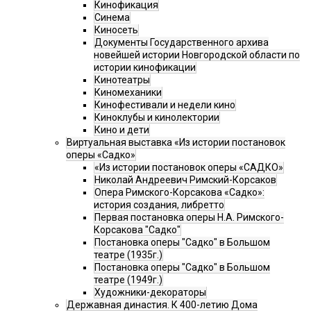
Кинофикация
Синема
Киносеть
Документы Государственного архива
новейшей истории Новгородской области по
истории кинофикации
Кинотеатры
Киномеханики
Кинофестивали и недели кино
Киноклубы и кинолектории
Кино и дети
Виртуальная выставка «Из истории постановок
оперы «Садко»
«Из истории постановок оперы «САДКО»
Николай Андреевич Римский-Корсаков
Опера Римского-Корсакова «Садко»:
история создания, либретто
Первая постановка оперы Н.А. Римского-
Корсакова "Садко"
Постановка оперы "Садко" в Большом
театре (1935г.)
Постановка оперы "Садко" в Большом
театре (1949г.)
Художники-декораторы
Державная династия. К 400-летию Дома