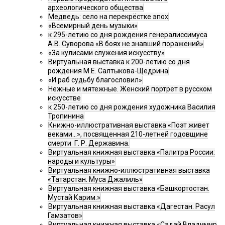
археологического общества
Медведь: село на перекрёстке эпох
«Всемирный день музыки»
к 295-летию со дня рождения генералиссимуса
А.В. Суворова «В боях не знавший поражений»
«За кулисами служения искусству»
Виртуальная выставка к 200-летию со дня
рождения М.Е. Салтыкова-Щедрина
«И раб судьбу благословил»
Нежные и мятежные. Женский портрет в русском
искусстве
к 250-летию со дня рождения художника Василия
Тропинина
Книжно-иллюстративная выставка «Поэт живет
веками…», посвященная 210-летней годовщине
смерти Г. Р. Державина.
Виртуальная книжная выставка «Палитра России:
народы и культуры»
Виртуальная книжно-иллюстративная выставка
«Татарстан. Муса Джалиль»
Виртуальная книжная выставка «Башкортостан.
Мустай Карим.»
Виртуальная книжная выставка «Дагестан. Расул
Гамзатов»
Виртуальная книжная выставка «Садай Владимир