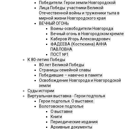
Победители. Герои земли Новгородской
Лица Победы: участники Великой
Отечественной войны и труженики тыла в
мирной жизни Новгородского края
ВЕЧНЫЙ ОГОНЬ
Воины-освободители Новгорода
Вечный огонь в Новгородском кремле
Каберов Игорь Александрович
ФАДЕЕВА (Костюхина) АННА
ПАВЛОВНА
ПОСТ №1
К 80-летию Победы
80 лет Великой Победы
Страницы семейной славы
Победившие – навечно в памяти
Освобождение Новгорода и Новгородской
земли
Суды истории
Виртуальная выставка - Герои подполья
Герои подполья. О выставке.
Волотовское подполье
О выставке
Книги
Периодические издания
Архивные документы