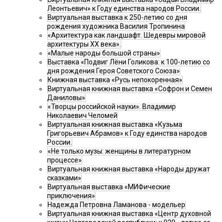
Леонтьевич» к Году единства народов России.
Виртуальная выставка к 250-летию со дня
рождения художника Василия Тропинина
«Архитектура как ландшафт. Шедевры мировой
архитектуры XX века».
«Малые народы большой страны»
Выставка «Подвиг Лёни Голикова: к 100-летию со
дня рождения Героя Советского Союза»
Книжная выставка «Русь непокоренная»
Виртуальная книжная выставка «Софрон и Семен
Даниловы»
«Творцы российской науки». Владимир
Николаевич Челомей
Виртуальная книжная выставка «Кузьма
Григорьевич Абрамов» к Году единства народов
России.
«Не только музы: женщины в литературном
процессе»
Виртуальная книжная выставка «Народы дружат
сказками»
Виртуальная выставка «МИФические
приключения»
Надежда Петровна Ламанова - модельер
Виртуальная книжная выставка «Центр духовной