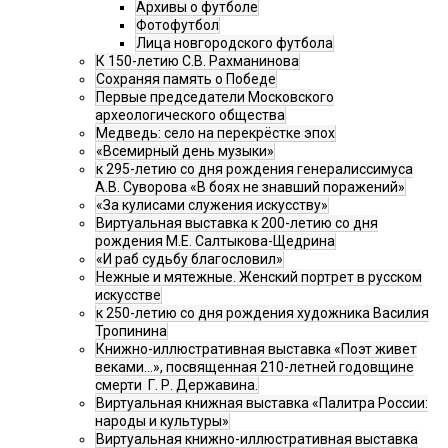
Архивы о футболе
Фотофутбол
Лица новгородского футбола
К 150-летию С.В. Рахманинова
Сохраняя память о Победе
Первые председатели Московского
археологического общества
Медведь: село на перекрёстке эпох
«Всемирный день музыки»
к 295-летию со дня рождения генералиссимуса
А.В. Суворова «В боях не знавший поражений»
«За кулисами служения искусству»
Виртуальная выставка к 200-летию со дня
рождения М.Е. Салтыкова-Щедрина
«И раб судьбу благословил»
Нежные и мятежные. Женский портрет в русском
искусстве
к 250-летию со дня рождения художника Василия
Тропинина
Книжно-иллюстративная выставка «Поэт живет
веками…», посвященная 210-летней годовщине
смерти Г. Р. Державина.
Виртуальная книжная выставка «Палитра России:
народы и культуры»
Виртуальная книжно-иллюстративная выставка