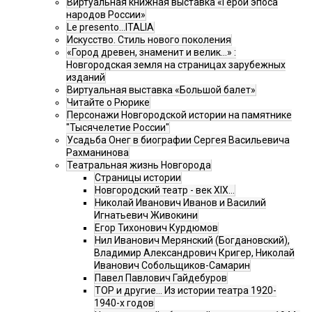
Виртуальная книжная выставка «Герои эпоса
народов России»
Le presento...ITALIA
Искусство. Стиль нового поколения
«Город древен, знаменит и велик…» :
Новгородская земля на страницах зарубежных
изданий
Виртуальная выставка «Большой балет»
Читайте о Рюрике
Персонажи Новгородской истории на памятнике
"Тысячелетие России"
Усадьба Онег в биографии Сергея Васильевича
Рахманинова
Театральная жизнь Новгорода
Страницы истории
Новгородский театр - век XIX…
Николай Иванович Иванов и Василий
Игнатьевич Живокини
Егор Тихонович Курдюмов
Нил Иванович Мерянский (Богдановский),
Владимир Александрович Кригер, Николай
Иванович Собольщиков-Самарин
Павел Павлович Гайдебуров
ТОР и другие… Из истории театра 1920-
1940-х годов