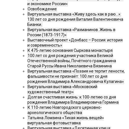
и экономике России»
Освобождение
Виртуальная выставка «Живу здесь как в раю…»:
130 лет со дня рождения Виталия Валентиновича
Бианки.
Виртуальная выставка «Рахманинов. Жизнь в
России (1873-1917)»
Выставочный проект «Донбасс – Россия: история
и современность»
К 475-летию основания Сыркова монастыря
100 лет со дня рождения участника Великой
Отечественной войны, Почётного гражданина
Старой Руссы Ивана Николаевича Вязинина
Виртуальная выставка «Поэзия не терпит лености,
фальшивости не признаёт: 100 лет со дня
рождения Владимира Александровича Кулагина»
Виртуальная выставка «Московский
художественный театр»
Долгая счастливая жизнь: к 100-летию со дня
рождения Владимира Владимировича Гормина
К 110-летию Новгородского церковно-
археологического общества
Татьяна Ломзина «Тихая жизнь вещей»
виртуальная фотовыставка
Виртуальная выставка «Десятинная улица: