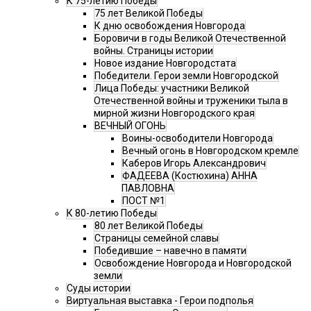
К 75-летию Победы
75 лет Великой Победы
К дню освобождения Новгорода
Боровичи в годы Великой Отечественной
войны. Страницы истории
Новое издание Новгородстата
Победители. Герои земли Новгородской
Лица Победы: участники Великой
Отечественной войны и труженики тыла в
мирной жизни Новгородского края
ВЕЧНЫЙ ОГОНЬ
Воины-освободители Новгорода
Вечный огонь в Новгородском кремле
Каберов Игорь Александрович
ФАДЕЕВА (Костюхина) АННА
ПАВЛОВНА
ПОСТ №1
К 80-летию Победы
80 лет Великой Победы
Страницы семейной славы
Победившие – навечно в памяти
Освобождение Новгорода и Новгородской
земли
Суды истории
Виртуальная выставка - Герои подполья