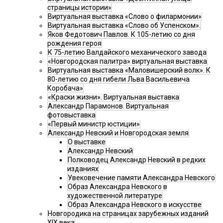
страницы истории»
Виртуальная выставка «Слово о филармонии»
Виртуальная выставка «Слово об Успенском».
Яков Федотович Павлов. К 105-летию со дня
рождения героя
К 75-летию Валдайского механического завода
«Новгородская палитра» виртуальная выставка
Виртуальная выставка «Маловишерский волк». К
80-летию со дня гибели Льва Васильевича
Коробача»
«Краски жизни». Виртуальная выставка
Александр Парамонов. Виртуальная
фотовыставка
«Первый министр юстиции»
Александр Невский и Новгородская земля
О выставке
Александр Невский
Полководец Александр Невский в редких
изданиях
Увековечение памяти Александра Невского
Образ Александра Невского в
художественной литературе
Образ Александра Невского в искусстве
Новгородика на страницах зарубежных изданий
XIX века