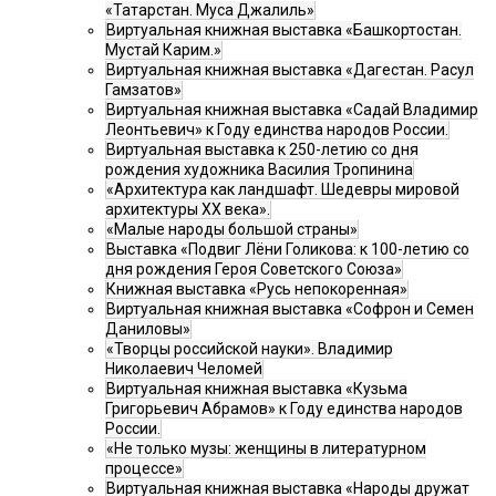
«Татарстан. Муса Джалиль»
Виртуальная книжная выставка «Башкортостан.
Мустай Карим.»
Виртуальная книжная выставка «Дагестан. Расул
Гамзатов»
Виртуальная книжная выставка «Садай Владимир
Леонтьевич» к Году единства народов России.
Виртуальная выставка к 250-летию со дня
рождения художника Василия Тропинина
«Архитектура как ландшафт. Шедевры мировой
архитектуры XX века».
«Малые народы большой страны»
Выставка «Подвиг Лёни Голикова: к 100-летию со
дня рождения Героя Советского Союза»
Книжная выставка «Русь непокоренная»
Виртуальная книжная выставка «Софрон и Семен
Даниловы»
«Творцы российской науки». Владимир
Николаевич Челомей
Виртуальная книжная выставка «Кузьма
Григорьевич Абрамов» к Году единства народов
России.
«Не только музы: женщины в литературном
процессе»
Виртуальная книжная выставка «Народы дружат