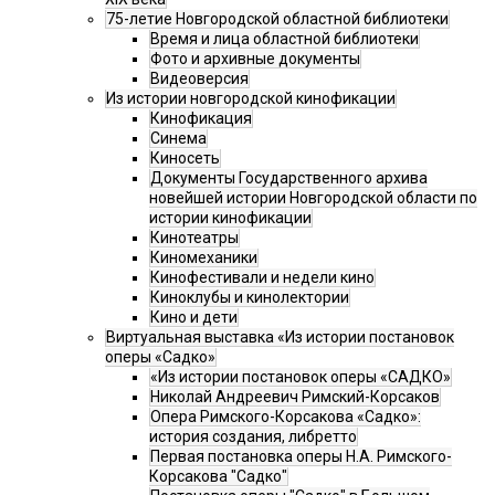
75-летие Новгородской областной библиотеки
Время и лица областной библиотеки
Фото и архивные документы
Видеоверсия
Из истории новгородской кинофикации
Кинофикация
Синема
Киносеть
Документы Государственного архива
новейшей истории Новгородской области по
истории кинофикации
Кинотеатры
Киномеханики
Кинофестивали и недели кино
Киноклубы и кинолектории
Кино и дети
Виртуальная выставка «Из истории постановок
оперы «Садко»
«Из истории постановок оперы «САДКО»
Николай Андреевич Римский-Корсаков
Опера Римского-Корсакова «Садко»:
история создания, либретто
Первая постановка оперы Н.А. Римского-
Корсакова "Садко"