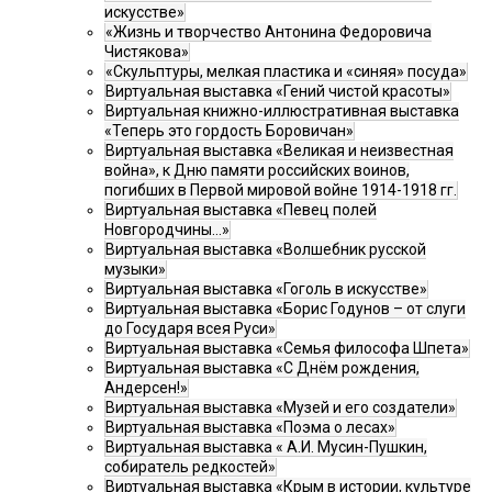
искусстве»
«Жизнь и творчество Антонина Федоровича
Чистякова»
«Скульптуры, мелкая пластика и «синяя» посуда»
Виртуальная выставка «Гений чистой красоты»
Виртуальная книжно-иллюстративная выставка
«Теперь это гордость Боровичан»
Виртуальная выставка «Великая и неизвестная
война», к Дню памяти российских воинов,
погибших в Первой мировой войне 1914-1918 гг.
Виртуальная выставка «Певец полей
Новгородчины…»
Виртуальная выставка «Волшебник русской
музыки»
Виртуальная выставка «Гоголь в искусстве»
Виртуальная выставка «Борис Годунов – от слуги
до Государя всея Руси»
Виртуальная выставка «Семья философа Шпета»
Виртуальная выставка «С Днём рождения,
Андерсен!»
Виртуальная выставка «Музей и его создатели»
Виртуальная выставка «Поэма о лесах»
Виртуальная выставка « А.И. Мусин-Пушкин,
собиратель редкостей»
Виртуальная выставка «Крым в истории, культуре