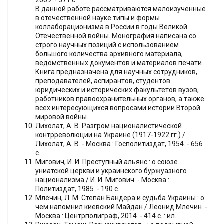
В данной работе рассматриваются малоизученные
в отечественной науке типы и формы
коллаборационизма в России в годы Великой
Отечественной войны. Монография написана со
строго научных позиций с использованием
большого количества архивного материала,
ведомственных документов и материалов печати.
Книга предназначена для научных сотрудников,
преподавателей, аспирантов, студентов
юридических и исторических факультетов вузов,
работников правоохранительных органов, а также
всех интересующихся вопросами истории Второй
мировой войны.
Лихолат, А. В. Разгром националистической
контрреволюции на Украине (1917-1922 гг.) /
Лихолат, А. В. - Москва : Госполитиздат, 1954. - 656
с.
Мигович, И. И. Преступный альянс : о союзе
униатской церкви и украинского буржуазного
национализма / И. И. Мигович. - Москва :
Политиздат, 1985. - 190 с.
Млечин, Л. М. Степан Бандера и судьба Украины : о
чем напомнил киевский Майдан / Леонид Млечин. -
Москва : Центрполиграф, 2014. - 414 с. : ил.