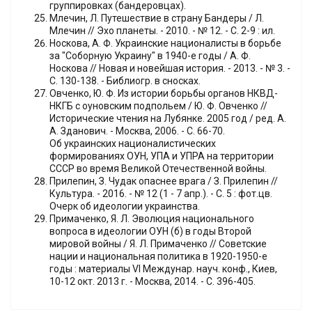
группировках (бандеровцах).
Млечин, Л. Путешествие в страну Бандеры / Л.
Млечин // Эхо планеты. - 2010. - № 12. - С. 2-9 : ил.
Носкова, А. Ф. Украинские националисты в борьбе
за "Соборную Украину" в 1940-е годы / А. Ф.
Носкова // Новая и новейшая история. - 2013. - № 3. -
С. 130-138. - Библиогр. в сносках.
Овченко, Ю. Ф. Из истории борьбы органов НКВД-
НКГБ с оуновским подпольем / Ю. Ф. Овченко //
Исторические чтения на Лубянке. 2005 год / ред. А.
А. Зданович. - Москва, 2006. - С. 66-70.
Об украинских националистических
формированиях ОУН, УПА и УПРА на территории
СССР во время Великой Отечественной войны.
Прилепин, З. Чудак опаснее врага / З. Прилепин //
Культура. - 2016. - № 12 (1 - 7 апр.). - С. 5 : фот.цв.
Очерк об идеологии украинства.
Примаченко, Я. Л. Эволюция национального
вопроса в идеологии ОУН (б) в годы Второй
мировой войны / Я. Л. Примаченко // Советские
нации и национальная политика в 1920-1950-е
годы : материалы VI Междунар. науч. конф., Киев,
10-12 окт. 2013 г. - Москва, 2014. - С. 396-405.