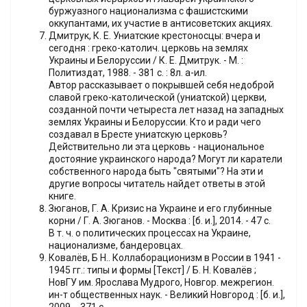
буржуазного национализма с фашистскими
оккупантами, их участие в антисоветских акциях.
Дмитрук, К. Е. Униатские крестоносцы: вчера и
сегодня : греко-католич. церковь на землях
Украины и Белоруссии / К. Е. Дмитрук. - М. :
Политиздат, 1988. - 381 с. : 8л. a-ил.
Автор рассказывает о покрывшей себя недоброй
славой греко-католической (униатской) церкви,
созданной почти четыреста лет назад на западных
землях Украины и Белоруссии. Кто и ради чего
создавал в Бресте униатскую церковь?
Действительно ли эта церковь - национальное
достояние украинского народа? Могут ли каратели
собственного народа быть "святыми"? На эти и
другие вопросы читатель найдет ответы в этой
книге.
Зюганов, Г. А. Кризис на Украине и его глубинные
корни / Г. А. Зюганов. - Москва : [б. и.], 2014. - 47 с.
В т. ч. о политических процессах на Украине,
национализме, бандеровцах.
Ковалёв, Б Н.. Коллаборационизм в России в 1941 -
1945 гг.: типы и формы [Текст] / Б. Н. Ковалёв ;
НовГУ им. Ярослава Мудрого, Новгор. межрегион.
ин-т общественных наук. - Великий Новгород : [б. и.],
2009. - 371 с.