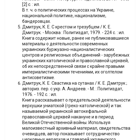
[2] с. : ил.
В т. ч. о политических процессах на Украине,
национальной политике, национализме,
бандеровцах.
Дмитрук, К. Е. С крестом и трезубцем / К. Е.
Дмитрук. - Москва : Политиздат, 1979. - 224 с. : ил.
Книга содержит новые, ранее не публиковавшиеся
материалы о деятельности современных
украинских буржуазно-националистических
центров и религиозных объединений - зарубежных
украинских католической и православной церквей,
об их непосредственной связи с крайне правыми
империалистическими течениями, их оголтелом
антисоветизме.
Дмитрук, К. Е. Свастика на сутанах / К. Е. Дмитрук ;
авториз. пер. с укр. А. Андреев. - М. : Политиздат,
1976. - 192 с. : ил.
Книга рассказывает о предательской деятельности
верхушки униатской (греко-католической) и так
называемой украинской автокефальной
православной церквей накануне и в период
Великой Отечественной войны. Используя
малоизвестный архивный материал, свидетельства
очевидцев, автор показывает сотрудничество
церковных иерархов и главарей украинского