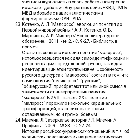
учёные и журналисты в своих работах намеренно
искажают действия Внутренних войск НКВД - МГБ -
МВД в борьбе с националистическими
формированиями ОУН - УПА.
Котенко, А. Л. "Малоросс": эволюция понятия до
Первой мировой войны / А. Л. Котенко, О. В.
Мартынюк, А. И. Миллер // Новое литературное
обозрение. - 2011. - № 2. - С. 9-27. - Библиогр. в
примеч.
Статья посвящена истории понятия "малоросс",
использовавшегося как для самоидентификации и
репрезентации определенной группы, так и для
идентификации этой группы извне. Особенность
русского дискурса о "малороссе" состоит в том, что
сами понятия "великоросс", "русский",
"общерусский" приобретают тот или иной смысл в
зависимости от интерпретации понятия
"малоросс". В XVIII - начале XX в. понятие
"малоросс" пережило несколько кардинальных
трансформаций, становилось не только
оспариваемым, но и прямо "боевым".
Млечин, Л. Зазеркалье истории / Л. Млечин //
Профиль. - 2009. - № 38. - С. 22-24.
История российско-украинских отношений, в т. ч. об
украинских повстанческих националистических