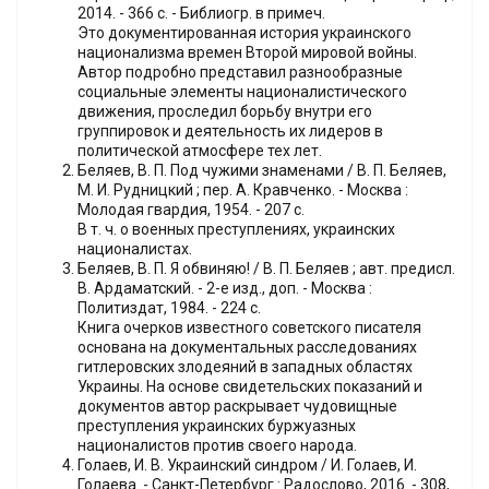
2014. - 366 с. - Библиогр. в примеч.
Это документированная история украинского
национализма времен Второй мировой войны.
Автор подробно представил разнообразные
социальные элементы националистического
движения, проследил борьбу внутри его
группировок и деятельность их лидеров в
политической атмосфере тех лет.
Беляев, В. П. Под чужими знаменами / В. П. Беляев,
М. И. Рудницкий ; пер. А. Кравченко. - Москва :
Молодая гвардия, 1954. - 207 с.
В т. ч. о военных преступлениях, украинских
националистах.
Беляев, В. П. Я обвиняю! / В. П. Беляев ; авт. предисл.
В. Ардаматский. - 2-е изд., доп. - Москва :
Политиздат, 1984. - 224 с.
Книга очерков известного советского писателя
основана на документальных расследованиях
гитлеровских злодеяний в западных областях
Украины. На основе свидетельских показаний и
документов автор раскрывает чудовищные
преступления украинских буржуазных
националистов против своего народа.
Голаев, И. В. Украинский синдром / И. Голаев, И.
Голаева. - Санкт-Петербург : Радослово, 2016. - 308,