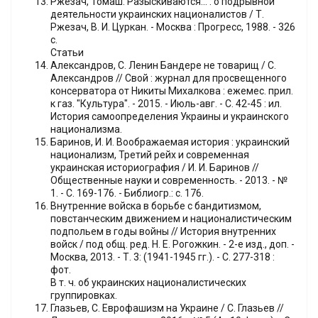
Ржезач, Томаш. Разыскиваются... : о подрывной
деятельности украинских националистов / Т.
Ржезач, В. И. Цуркан. - Москва : Прогресс, 1988. - 326
с.
Статьи
Александров, С. Ленин Бандере не товарищ / С.
Александров // Свой : журнал для просвещенного
консерватора от Никиты Михалкова : ежемес. прил.
к газ. "Культура". - 2015. - Июль-авг. - С. 42-45 : ил.
История самоопределения Украины и украинского
национализма.
Баринов, И. И. Воображаемая история : украинский
национализм, Третий рейх и современная
украинская историография / И. И. Баринов //
Общественные науки и современность. - 2013. - №
1. - С. 169-176. - Библиогр.: с. 176.
Внутренние войска в борьбе с бандитизмом,
повстанческим движением и националистическим
подпольем в годы войны // История внутренних
войск / под общ. ред. Н. Е. Рогожкин. - 2-е изд., доп. -
Москва, 2013. - Т. 3: (1941-1945 гг.). - С. 277-318 :
фот.
В т. ч. об украинских националистических
группировках.
Глазьев, С. Еврофашизм на Украине / С. Глазьев //