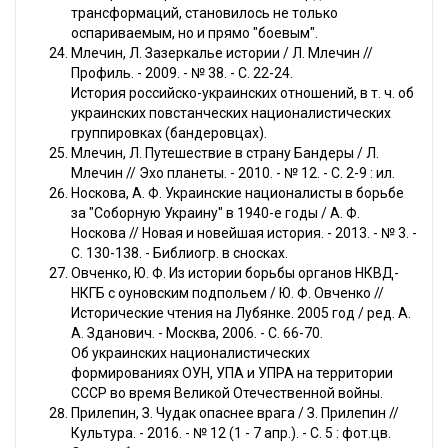
трансформаций, становилось не только
оспариваемым, но и прямо "боевым".
Млечин, Л. Зазеркалье истории / Л. Млечин //
Профиль. - 2009. - № 38. - С. 22-24.
История российско-украинских отношений, в т. ч. об
украинских повстанческих националистических
группировках (бандеровцах).
Млечин, Л. Путешествие в страну Бандеры / Л.
Млечин // Эхо планеты. - 2010. - № 12. - С. 2-9 : ил.
Носкова, А. Ф. Украинские националисты в борьбе
за "Соборную Украину" в 1940-е годы / А. Ф.
Носкова // Новая и новейшая история. - 2013. - № 3. -
С. 130-138. - Библиогр. в сносках.
Овченко, Ю. Ф. Из истории борьбы органов НКВД-
НКГБ с оуновским подпольем / Ю. Ф. Овченко //
Исторические чтения на Лубянке. 2005 год / ред. А.
А. Зданович. - Москва, 2006. - С. 66-70.
Об украинских националистических
формированиях ОУН, УПА и УПРА на территории
СССР во время Великой Отечественной войны.
Прилепин, З. Чудак опаснее врага / З. Прилепин //
Культура. - 2016. - № 12 (1 - 7 апр.). - С. 5 : фот.цв.