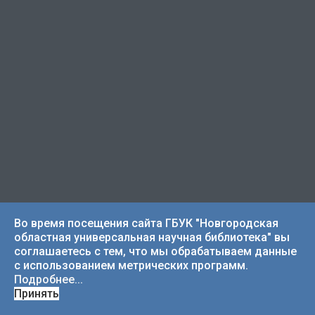
Электронный каталог
Во время посещения сайта ГБУК "Новгородская
областная универсальная научная библиотека" вы
Новгородика в электронном виде
соглашаетесь с тем, что мы обрабатываем данные
с использованием метрических программ.
Литературная карта
Подробнее...
Как стать читателем
Принять