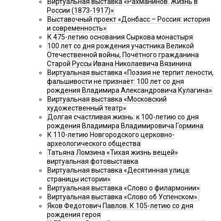
Виртуальная выставка «Рахманинов. Жизнь в
России (1873-1917)»
Выставочный проект «Донбасс – Россия: история
и современность»
К 475-летию основания Сыркова монастыря
100 лет со дня рождения участника Великой
Отечественной войны, Почётного гражданина
Старой Руссы Ивана Николаевича Вязинина
Виртуальная выставка «Поэзия не терпит лености,
фальшивости не признаёт: 100 лет со дня
рождения Владимира Александровича Кулагина»
Виртуальная выставка «Московский
художественный театр»
Долгая счастливая жизнь: к 100-летию со дня
рождения Владимира Владимировича Гормина
К 110-летию Новгородского церковно-
археологического общества
Татьяна Ломзина «Тихая жизнь вещей»
виртуальная фотовыставка
Виртуальная выставка «Десятинная улица:
страницы истории»
Виртуальная выставка «Слово о филармонии»
Виртуальная выставка «Слово об Успенском».
Яков Федотович Павлов. К 105-летию со дня
рождения героя