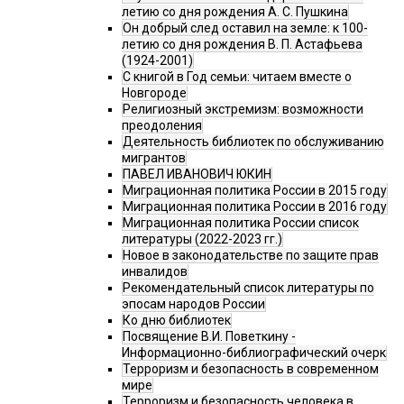
летию со дня рождения А. С. Пушкина
Он добрый след оставил на земле: к 100-
летию со дня рождения В. П. Астафьева
(1924-2001)
С книгой в Год семьи: читаем вместе о
Новгороде
Религиозный экстремизм: возможности
преодоления
Деятельность библиотек по обслуживанию
мигрантов
ПАВЕЛ ИВАНОВИЧ ЮКИН
Миграционная политика России в 2015 году
Миграционная политика России в 2016 году
Миграционная политика России список
литературы (2022-2023 гг.)
Новое в законодательстве по защите прав
инвалидов
Рекомендательный список литературы по
эпосам народов России
Ко дню библиотек
Посвящение В.И. Поветкину -
Информационно-библиографический очерк
Терроризм и безопасность в современном
мире
Терроризм и безопасность человека в