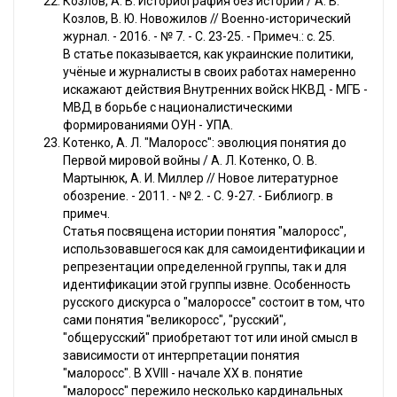
Козлов, А. В. Историография без истории / А. В.
Козлов, В. Ю. Новожилов // Военно-исторический
журнал. - 2016. - № 7. - С. 23-25. - Примеч.: с. 25.
В статье показывается, как украинские политики,
учёные и журналисты в своих работах намеренно
искажают действия Внутренних войск НКВД - МГБ -
МВД в борьбе с националистическими
формированиями ОУН - УПА.
Котенко, А. Л. "Малоросс": эволюция понятия до
Первой мировой войны / А. Л. Котенко, О. В.
Мартынюк, А. И. Миллер // Новое литературное
обозрение. - 2011. - № 2. - С. 9-27. - Библиогр. в
примеч.
Статья посвящена истории понятия "малоросс",
использовавшегося как для самоидентификации и
репрезентации определенной группы, так и для
идентификации этой группы извне. Особенность
русского дискурса о "малороссе" состоит в том, что
сами понятия "великоросс", "русский",
"общерусский" приобретают тот или иной смысл в
зависимости от интерпретации понятия
"малоросс". В XVIII - начале XX в. понятие
"малоросс" пережило несколько кардинальных