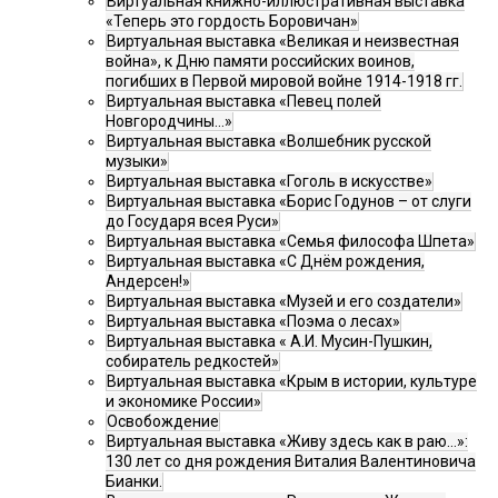
Виртуальная книжно-иллюстративная выставка
«Теперь это гордость Боровичан»
Виртуальная выставка «Великая и неизвестная
война», к Дню памяти российских воинов,
погибших в Первой мировой войне 1914-1918 гг.
Виртуальная выставка «Певец полей
Новгородчины…»
Виртуальная выставка «Волшебник русской
музыки»
Виртуальная выставка «Гоголь в искусстве»
Виртуальная выставка «Борис Годунов – от слуги
до Государя всея Руси»
Виртуальная выставка «Семья философа Шпета»
Виртуальная выставка «С Днём рождения,
Андерсен!»
Виртуальная выставка «Музей и его создатели»
Виртуальная выставка «Поэма о лесах»
Виртуальная выставка « А.И. Мусин-Пушкин,
собиратель редкостей»
Виртуальная выставка «Крым в истории, культуре
и экономике России»
Освобождение
Виртуальная выставка «Живу здесь как в раю…»:
130 лет со дня рождения Виталия Валентиновича
Бианки.