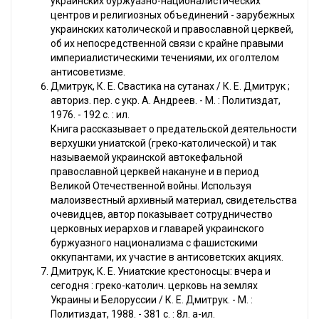
украинских буржуазно-националистических
центров и религиозных объединений - зарубежных
украинских католической и православной церквей,
об их непосредственной связи с крайне правыми
империалистическими течениями, их оголтелом
антисоветизме.
Дмитрук, К. Е. Свастика на сутанах / К. Е. Дмитрук ;
авториз. пер. с укр. А. Андреев. - М. : Политиздат,
1976. - 192 с. : ил.
Книга рассказывает о предательской деятельности
верхушки униатской (греко-католической) и так
называемой украинской автокефальной
православной церквей накануне и в период
Великой Отечественной войны. Используя
малоизвестный архивный материал, свидетельства
очевидцев, автор показывает сотрудничество
церковных иерархов и главарей украинского
буржуазного национализма с фашистскими
оккупантами, их участие в антисоветских акциях.
Дмитрук, К. Е. Униатские крестоносцы: вчера и
сегодня : греко-католич. церковь на землях
Украины и Белоруссии / К. Е. Дмитрук. - М. :
Политиздат, 1988. - 381 с. : 8л. a-ил.