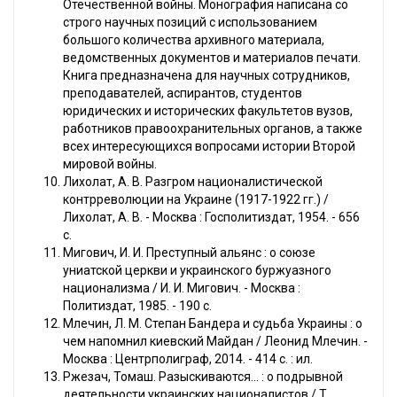
Отечественной войны. Монография написана со
строго научных позиций с использованием
большого количества архивного материала,
ведомственных документов и материалов печати.
Книга предназначена для научных сотрудников,
преподавателей, аспирантов, студентов
юридических и исторических факультетов вузов,
работников правоохранительных органов, а также
всех интересующихся вопросами истории Второй
мировой войны.
Лихолат, А. В. Разгром националистической
контрреволюции на Украине (1917-1922 гг.) /
Лихолат, А. В. - Москва : Госполитиздат, 1954. - 656
с.
Мигович, И. И. Преступный альянс : о союзе
униатской церкви и украинского буржуазного
национализма / И. И. Мигович. - Москва :
Политиздат, 1985. - 190 с.
Млечин, Л. М. Степан Бандера и судьба Украины : о
чем напомнил киевский Майдан / Леонид Млечин. -
Москва : Центрполиграф, 2014. - 414 с. : ил.
Ржезач, Томаш. Разыскиваются... : о подрывной
деятельности украинских националистов / Т.