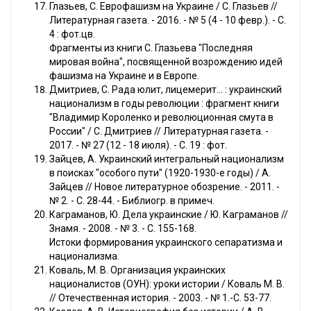
Глазьев, С. Еврофашизм на Украине / С. Глазьев //
Литературная газета. - 2016. - № 5 (4 - 10 февр.). - С.
4 : фот.цв.
Фрагменты из книги С. Глазьева "Последняя
мировая война", посвященной возрождению идей
фашизма на Украине и в Европе.
Дмитриев, С. Рада юлит, лицемерит... : украинский
национализм в годы революции : фрагмент книги
"Владимир Короленко и революционная смута в
России" / С. Дмитриев // Литературная газета. -
2017. - № 27 (12 - 18 июля). - С. 19 : фот.
Зайцев, А. Украинский интегральный национализм
в поисках "особого пути" (1920-1930-е годы) / А.
Зайцев // Новое литературное обозрение. - 2011. -
№ 2. - С. 28-44. - Библиогр. в примеч.
Каграманов, Ю. Дела украинские / Ю. Каграманов //
Знамя. - 2008. - № 3. - С. 155-168.
Истоки формирования украинского сепаратизма и
национализма.
Коваль, М. В. Организация украинских
националистов (ОУН): уроки истории / Коваль М. В.
// Отечественная история. - 2003. - № 1.-С. 53-77.