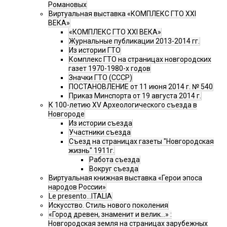
Романовых
Виртуальная выставка «КОМПЛЕКС ГТО XXI
ВЕКА»
«КОМПЛЕКС ГТО XXI ВЕКА»
Журнальные публикации 2013-2014 гг.
Из истории ГТО
Комплекс ГТО на страницах новгородских
газет 1970-1980-х годов
Значки ГТО (СССР)
ПОСТАНОВЛЕНИЕ от 11 июня 2014 г. № 540
Приказ Минспорта от 19 августа 2014 г.
К 100-летию XV Археологического съезда в
Новгороде
Из истории съезда
Участники съезда
Cъезд на страницах газеты "Новгородская
жизнь" 1911г.
Работа съезда
Вокруг съезда
Виртуальная книжная выставка «Герои эпоса
народов России»
Le presento...ITALIA
Искусство. Стиль нового поколения
«Город древен, знаменит и велик…» :
Новгородская земля на страницах зарубежных