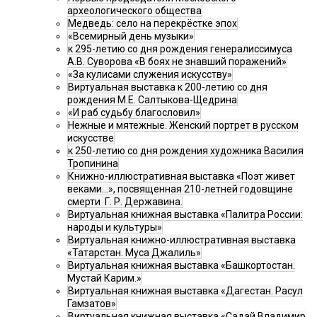
археологического общества
Медведь: село на перекрёстке эпох
«Всемирный день музыки»
к 295-летию со дня рождения генералиссимуса
А.В. Суворова «В боях не знавший поражений»
«За кулисами служения искусству»
Виртуальная выставка к 200-летию со дня
рождения М.Е. Салтыкова-Щедрина
«И раб судьбу благословил»
Нежные и мятежные. Женский портрет в русском
искусстве
к 250-летию со дня рождения художника Василия
Тропинина
Книжно-иллюстративная выставка «Поэт живет
веками…», посвященная 210-летней годовщине
смерти Г. Р. Державина.
Виртуальная книжная выставка «Палитра России:
народы и культуры»
Виртуальная книжно-иллюстративная выставка
«Татарстан. Муса Джалиль»
Виртуальная книжная выставка «Башкортостан.
Мустай Карим.»
Виртуальная книжная выставка «Дагестан. Расул
Гамзатов»
Виртуальная книжная выставка «Садай Владимир