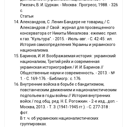
Ржезач, В. И. Цуркан. - Москва : Прогресс, 1988. - 326
с.
Статьи
Александров, С. Ленин Бандере не товарищ / С.
Александров // Свой : журнал для просвещенного
консерватора от Никиты Михалкова : ежемес. прил.
к газ. "Культура". - 2015. - Июль-авг. - С. 42-45 : ил.
История самоопределения Украины и украинского
национализма.
Баринов, И. И. Воображаемая история : украинский
национализм, Третий рейх и современная
украинская историография / И. И. Баринов //
Общественные науки и современность. - 2013. - №
1. - С. 169-176. - Библиогр.: с. 176.
Внутренние войска в борьбе с бандитизмом,
повстанческим движением и националистическим
подпольем в годы войны // История внутренних
войск / под общ. ред. Н. Е. Рогожкин. - 2-е изд., доп. -
Москва, 2013. - Т. 3: (1941-1945 гг.). - С. 277-318 :
фот.
В т. ч. об украинских националистических
группировках.