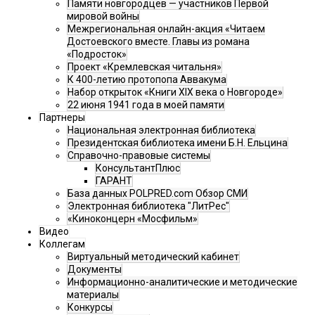
Памяти новгородцев — участников Первой
мировой войны
Межрегиональная онлайн-акция «Читаем
Достоевского вместе. Главы из романа
«Подросток»
Проект «Кремлевская читальня»
К 400-летию протопопа Аввакума
Набор открыток «Книги XIX века о Новгороде»
22 июня 1941 года в моей памяти
Партнеры
Национальная электронная библиотека
Президентская библиотека имени Б.Н. Ельцина
Справочно-правовые системы
КонсультантПлюс
ГАРАНТ
База данных POLPRED.com Обзор СМИ
Электронная библиотека "ЛитРес"
«Киноконцерн «Мосфильм»
Видео
Коллегам
Виртуальный методический кабинет
Документы
Информационно-аналитические и методические
материалы
Конкурсы