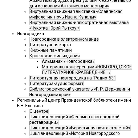
жизни Новгородской республики: к 920 - летию со
дня основания Антониева монастыря»
Виртуальная книжная выставка «Славянская
мифология: ночь Ивана Купалы»
Виртуальная книжно-иллюстративная выставка
«Чукотка. Юрий Рытхэу.»
Новгородика
Новгородика в электронном виде
Литературная карта
Книжные памятники
Краеведческие издания
Альманах «Новгородика»
Материалы конференции «НОВГОРОДСКОЕ
ЛИТЕРАТУРНОЕ КРАЕВЕДЕНИЕ...»
Литературная новгородика на "Радио-53"
Литература-аудиоформат
Библиографический указатель «Г. Р. Державин и
Новгородский край»
Региональный центр Президентской библиотеки имени
Б.Н. Ельцина
О центре
Цикл видеолекций «Феномен новгородской
реставрации»
Цикл видеолекций «Берестяная почта столетий»
Цикл видеолекций «История Новгородского