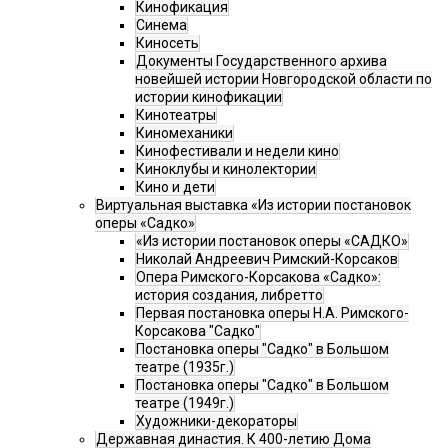
Кинофикация
Синема
Киносеть
Документы Государственного архива
новейшей истории Новгородской области по
истории кинофикации
Кинотеатры
Киномеханики
Кинофестивали и недели кино
Киноклубы и кинолектории
Кино и дети
Виртуальная выставка «Из истории постановок
оперы «Садко»
«Из истории постановок оперы «САДКО»
Николай Андреевич Римский-Корсаков
Опера Римского-Корсакова «Садко»:
история создания, либретто
Первая постановка оперы Н.А. Римского-
Корсакова "Садко"
Постановка оперы "Садко" в Большом
театре (1935г.)
Постановка оперы "Садко" в Большом
театре (1949г.)
Художники-декораторы
Державная династия. К 400-летию Дома