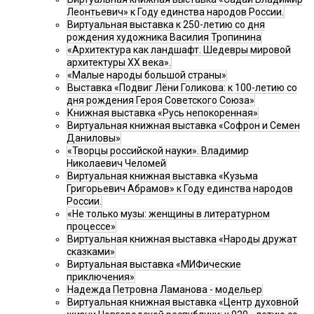
Леонтьевич» к Году единства народов России.
Виртуальная выставка к 250-летию со дня
рождения художника Василия Тропинина
«Архитектура как ландшафт. Шедевры мировой
архитектуры XX века».
«Малые народы большой страны»
Выставка «Подвиг Лёни Голикова: к 100-летию со
дня рождения Героя Советского Союза»
Книжная выставка «Русь непокоренная»
Виртуальная книжная выставка «Софрон и Семен
Даниловы»
«Творцы российской науки». Владимир
Николаевич Челомей
Виртуальная книжная выставка «Кузьма
Григорьевич Абрамов» к Году единства народов
России.
«Не только музы: женщины в литературном
процессе»
Виртуальная книжная выставка «Народы дружат
сказками»
Виртуальная выставка «МИФические
приключения»
Надежда Петровна Ламанова - модельер
Виртуальная книжная выставка «Центр духовной