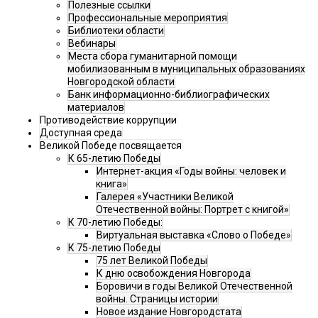
Полезные ссылки
Профессиональные мероприятия
Библиотеки области
Вебинары
Места сбора гуманитарной помощи
мобилизованным в муниципальных образованиях
Новгородской области
Банк информационно-библиографических
материалов
Противодействие коррупции
Доступная среда
Великой Победе посвящается
К 65-летию Победы
Интернет-акция «Годы войны: человек и
книга»
Галерея «Участники Великой
Отечественной войны: Портрет с книгой»
К 70-летию Победы:
Виртуальная выставка «Слово о Победе»
К 75-летию Победы
75 лет Великой Победы
К дню освобождения Новгорода
Боровичи в годы Великой Отечественной
войны. Страницы истории
Новое издание Новгородстата