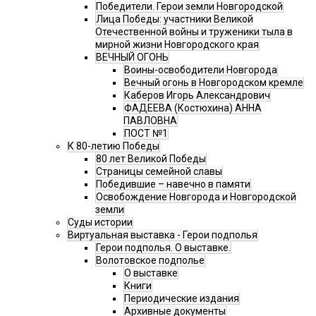
Победители. Герои земли Новгородской
Лица Победы: участники Великой
Отечественной войны и труженики тыла в
мирной жизни Новгородского края
ВЕЧНЫЙ ОГОНЬ
Воины-освободители Новгорода
Вечный огонь в Новгородском кремле
Каберов Игорь Александрович
ФАДЕЕВА (Костюхина) АННА
ПАВЛОВНА
ПОСТ №1
К 80-летию Победы
80 лет Великой Победы
Страницы семейной славы
Победившие – навечно в памяти
Освобождение Новгорода и Новгородской
земли
Суды истории
Виртуальная выставка - Герои подполья
Герои подполья. О выставке.
Волотовское подполье
О выставке
Книги
Периодические издания
Архивные документы