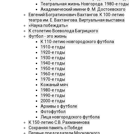
Театральная жизнь Новгорода. 1980-е годы
Академический имени Ф. М. Достоевского
Евгений Богратионович Вахтангов. К 100-летию
театра им. Е. Вахтангова. Виртуальная выставка
«Наука побеждать»
К столетию Всеволода Багрицкого
Футбол - это жизнь
К 110-летию новгородского футбола
1910-е годы
1920-е годы
1930-е годы
1940-е годы
1950-е годы
1960-е годы
1970-е годы
Кожаный мяч
1980-е годы
1990-е годы
2000-е годы
Архивы о футболе
Фотофутбол
Лица новгородского футбола
К 150-летию С.В. Рахманинова
Сохраняя память о Победе
Первые председатели Московского