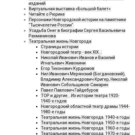
изданий
Виртуальная выставка «Большой балет»
Читайте о Рюрике
Персонажи Новгородской истории на памятнике
"Тысячелетие России"
Усадьба Онег в биографии Сергея Васильевича
Рахманинова
Театральная жизнь Новгорода
Страницы истории
Новгородский театр - век XIX…
Николай Иванович Иванов и Василий
Игнатьевич Живокини
Егор Тихонович Курдюмов
Нил Иванович Мерянский (Богдановский),
Владимир Александрович Кригер, Николай
Иванович Собольщиков-Самарин
Павел Павлович Гайдебуров
ТОР и другие… Из истории театра 1920-
1940-х годов
Новгородский областной театр драмы 1944-
1980-е годы
Театральная жизнь Новгорода. 1940-е годы
Театральная жизнь Новгорода. 1950-е годы
Театральная жизнь Новгорода. 1960-е годы
Театральная жизнь Новгорода. 1970-е годы