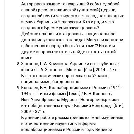
Автор рассказывает о покрывшей себя недоброй
славой греко-католической (униатской) церкви,
созданной почти четыреста лет назад на западных
землях Украины и Белоруссии. Кто и ради чего
создавал в Бресте униатскую церковь?
Действительно ли эта церковь - национальное
достояние украинского народа? Могут ли каратели
собственного народа быть "святыми"? На эти и
другие вопросы читатель найдет ответы в этой
книге.
Зюганов, Г. А. Кризис на Украине и его глубинные
корни / Г. А. Зюганов. - Москва : [б. и.], 2014. - 47 с.
В т. ч. о политических процессах на Украине,
национализме, бандеровцах.
Ковалёв, Б Н.. Коллаборационизм в России в 1941 -
1945 гг.: типы и формы [Текст] / Б. Н. Ковалёв ;
НовГУ им. Ярослава Мудрого, Новгор. межрегион.
ин-т общественных наук. - Великий Новгород : [б. и.],
2009. - 371 с.
В данной работе рассматриваются малоизученные
в отечественной науке типы и формы
коллаборационизма в России в годы Великой