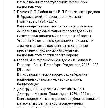
В т. ч. о военных преступлениях, украинских
националистах.
Беляев, В. П. Я обвиняю! / В. П. Беляев ; авт. предисл.
В. Ардаматский. - 2-е изд., доп. - Москва :
Политиздат, 1984. - 224 с.
Книга очерков известного советского писателя
основана на документальных расследованиях
гитлеровских злодеяний в западных областях
Украины. На основе свидетельских показаний и
документов автор раскрывает чудовищные
преступления украинских буржуазных
националистов против своего народа.
Голаев, И. В. Украинский синдром / И. Голаев, И.
Голаева. - Санкт-Петербург : Радослово, 2016. - 308,
[2] с. : ил.
В т. ч. о политических процессах на Украине,
национальной политике, национализме,
бандеровцах.
Дмитрук, К. Е. С крестом и трезубцем / К. Е.
Дмитрук. - Москва : Политиздат, 1979. - 224 с. : ил.
Книга содержит новые, ранее не публиковавшиеся
материалы о деятельности современных