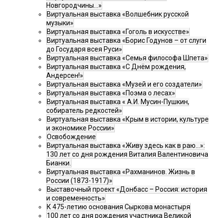
Новгородчины…»
Виртуальная выставка «Волшебник русской
музыки»
Виртуальная выставка «Гоголь в искусстве»
Виртуальная выставка «Борис Годунов – от слуги
до Государя всея Руси»
Виртуальная выставка «Семья философа Шпета»
Виртуальная выставка «С Днём рождения,
Андерсен!»
Виртуальная выставка «Музей и его создатели»
Виртуальная выставка «Поэма о лесах»
Виртуальная выставка « А.И. Мусин-Пушкин,
собиратель редкостей»
Виртуальная выставка «Крым в истории, культуре
и экономике России»
Освобождение
Виртуальная выставка «Живу здесь как в раю…»:
130 лет со дня рождения Виталия Валентиновича
Бианки.
Виртуальная выставка «Рахманинов. Жизнь в
России (1873-1917)»
Выставочный проект «Донбасс – Россия: история
и современность»
К 475-летию основания Сыркова монастыря
100 лет со дня рождения участника Великой