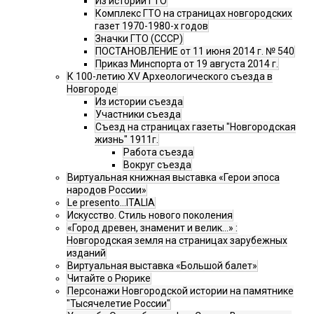
Из истории ГТО
Комплекс ГТО на страницах новгородских
газет 1970-1980-х годов
Значки ГТО (СССР)
ПОСТАНОВЛЕНИЕ от 11 июня 2014 г. № 540
Приказ Минспорта от 19 августа 2014 г.
К 100-летию XV Археологического съезда в
Новгороде
Из истории съезда
Участники съезда
Cъезд на страницах газеты "Новгородская
жизнь" 1911г.
Работа съезда
Вокруг съезда
Виртуальная книжная выставка «Герои эпоса
народов России»
Le presento...ITALIA
Искусство. Стиль нового поколения
«Город древен, знаменит и велик…» :
Новгородская земля на страницах зарубежных
изданий
Виртуальная выставка «Большой балет»
Читайте о Рюрике
Персонажи Новгородской истории на памятнике
"Тысячелетие России"