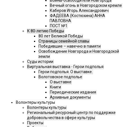
Воины-освободители Новгорода
Вечный огонь в Новгородском кремле
Каберов Игорь Александрович
ФАДЕЕВА (Костюхина) АННА
ПАВЛОВНА
ПОСТ №1
К 80-летию Победы
80 лет Великой Победы
Страницы семейной славы
Победившие – навечно в памяти
Освобождение Новгорода и Новгородской
земли
Суды истории
Виртуальная выставка - Герои подполья
Герои подполья. О выставке.
Волотовское подполье
О выставке
Книги
Периодические издания
Архивные документы
Волонтеры культуры
Волонтеры культуры
Региональный ресурсный центр по поддержке
добровольчества в сфере культуры
Проекты