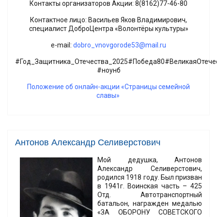
Контакты организаторов Акции: 8(8162)77-46-80
Контактное лицо: Васильев Яков Владимирович,
специалист ДоброЦентра «Волонтёры культуры»
e-mail:
dobro_vnovgorode53@mail.ru
#Год_Защитника_Отечества_2025#Победа80#ВеликаяОтече
#ноунб
Положение об онлайн-акции «Страницы семейной
славы»
Антонов Александр Селиверстович
Мой дедушка, Антонов
Александр Селиверстович,
родился 1918 году. Был призван
в 1941г. Воинская часть – 425
Отд. Автотранспортный
батальон, награжден медалью
«ЗА ОБОРОНУ СОВЕТСКОГО