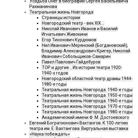
Усадьба Онег в биографии Сергея Васильевича
Рахманинова
Театральная жизнь Новгорода
Страницы истории
Новгородский театр - век XIX…
Николай Иванович Иванов и Василий
Игнатьевич Живокини
Егор Тихонович Курдюмов
Нил Иванович Мерянский (Богдановский),
Владимир Александрович Кригер, Николай
Иванович Собольщиков-Самарин
Павел Павлович Гайдебуров
ТОР и другие… Из истории театра 1920-
1940-х годов
Новгородский областной театр драмы 1944-
1980-е годы
Театральная жизнь Новгорода. 1940-е годы
Театральная жизнь Новгорода. 1950-е годы
Театральная жизнь Новгорода. 1960-е годы
Театральная жизнь Новгорода. 1970-е годы
Театральная жизнь Новгорода. 1980-е годы
Академический имени Ф. М. Достоевского
Евгений Богратионович Вахтангов. К 100-летию
театра им. Е. Вахтангова. Виртуальная выставка
«Наука побеждать»