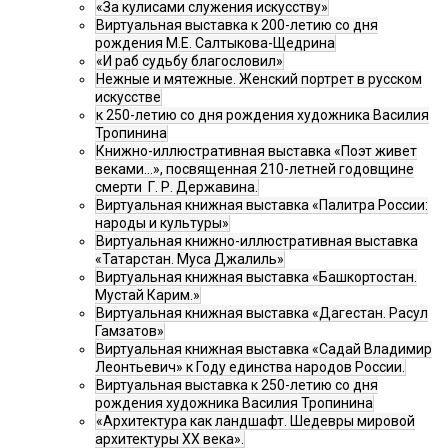
«За кулисами служения искусству»
Виртуальная выставка к 200-летию со дня
рождения М.Е. Салтыкова-Щедрина
«И раб судьбу благословил»
Нежные и мятежные. Женский портрет в русском
искусстве
к 250-летию со дня рождения художника Василия
Тропинина
Книжно-иллюстративная выставка «Поэт живет
веками…», посвященная 210-летней годовщине
смерти Г. Р. Державина.
Виртуальная книжная выставка «Палитра России:
народы и культуры»
Виртуальная книжно-иллюстративная выставка
«Татарстан. Муса Джалиль»
Виртуальная книжная выставка «Башкортостан.
Мустай Карим.»
Виртуальная книжная выставка «Дагестан. Расул
Гамзатов»
Виртуальная книжная выставка «Садай Владимир
Леонтьевич» к Году единства народов России.
Виртуальная выставка к 250-летию со дня
рождения художника Василия Тропинина
«Архитектура как ландшафт. Шедевры мировой
архитектуры XX века».