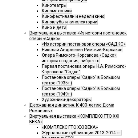
Кинотеатры
Киномеханики
Кинофестивали и недели кино
Киноклубы и кинолектории
Кино и дети
Виртуальная выставка «Из истории постановок
оперы «Садко»
«Из истории постановок оперы «САДКО»
Николай Андреевич Римский-Корсаков
Опера Римского-Корсакова «Садко»:
история создания, либретто
Первая постановка оперы Н.А. Римского-
Корсакова "Садко"
Постановка оперы "Садко" в Большом
театре (1935г.)
Постановка оперы "Садко" в Большом
театре (1949г.)
Художники-декораторы
Державная династия. К 400-летию Дома
Романовых
Виртуальная выставка «КОМПЛЕКС ГТО XXI
ВЕКА»
«КОМПЛЕКС ГТО XXI ВЕКА»
Журнальные публикации 2013-2014 гг.