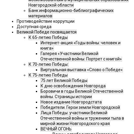
Новгородской области
Банк информационно-библиографических
материалов
Противодействие коррупции
Доступная среда
Великой Победе посвящается
К 65-летию Победы
Интернет-акция «Годы войны: человек и
книга»
Галерея «Участники Великой
Отечественной войны: Портрет с книгой»
К 70-летию Победы:
Виртуальная выставка «Слово о Победе»
К 75-летию Победы
75 лет Великой Победы
К дню освобождения Новгорода
Боровичи в годы Великой Отечественной
войны. Страницы истории
Новое издание Новгородстата
Победители. Герои земли Новгородской
Лица Победы: участники Великой
Отечественной войны и труженики тыла в
мирной жизни Новгородского края
ВЕЧНЫЙ ОГОНЬ