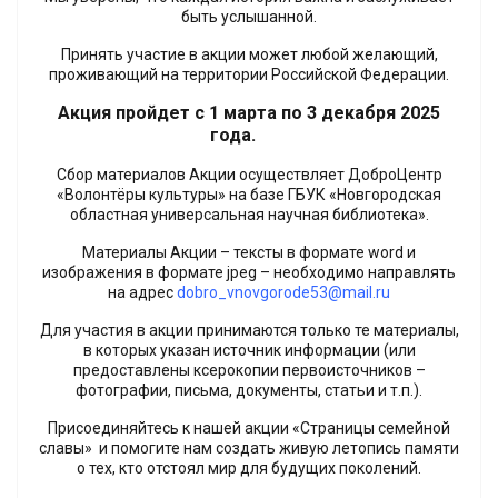
быть услышанной.
Принять участие в акции может любой желающий,
проживающий на территории Российской Федерации.
Акция пройдет с 1 марта по 3 декабря 2025
года.
Сбор материалов Акции осуществляет ДоброЦентр
«Волонтёры культуры» на базе ГБУК «Новгородская
областная универсальная научная библиотека».
Материалы Акции – тексты в формате word и
изображения в формате jpeg – необходимо направлять
на адрес
dobro_vnovgorode53@mail.ru
Для участия в акции принимаются только те материалы,
в которых указан источник информации (или
предоставлены ксерокопии первоисточников –
фотографии, письма, документы, статьи и т.п.).
Присоединяйтесь к нашей акции «Страницы семейной
славы» и помогите нам создать живую летопись памяти
о тех, кто отстоял мир для будущих поколений.