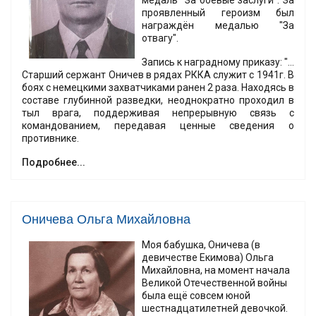
медаль "За боевые заслуги". За
проявленный героизм был
награждён медалью "За
отвагу".
Запись к наградному приказу: "...
Старший сержант Оничев в рядах РККА служит с 1941г. В
боях с немецкими захватчиками ранен 2 раза. Находясь в
составе глубинной разведки, неоднократно проходил в
тыл врага, поддерживая непрерывную связь с
командованием, передавая ценные сведения о
противнике.
Подробнее...
Оничева Ольга Михайловна
Моя бабушка, Оничева (в
девичестве Екимова) Ольга
Михайловна, на момент начала
Великой Отечественной войны
была ещё совсем юной
шестнадцатилетней девочкой.