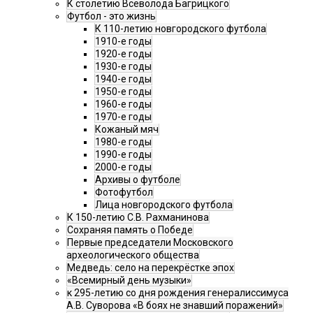
К столетию Всеволода Багрицкого
Футбол - это жизнь
К 110-летию новгородского футбола
1910-е годы
1920-е годы
1930-е годы
1940-е годы
1950-е годы
1960-е годы
1970-е годы
Кожаный мяч
1980-е годы
1990-е годы
2000-е годы
Архивы о футболе
Фотофутбол
Лица новгородского футбола
К 150-летию С.В. Рахманинова
Сохраняя память о Победе
Первые председатели Московского
археологического общества
Медведь: село на перекрёстке эпох
«Всемирный день музыки»
к 295-летию со дня рождения генералиссимуса
А.В. Суворова «В боях не знавший поражений»