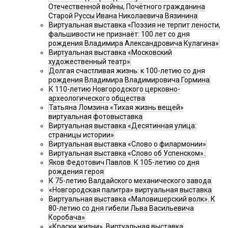
Отечественной войны, Почётного гражданина
Старой Руссы Ивана Николаевича Вязинина
Виртуальная выставка «Поэзия не терпит лености,
фальшивости не признаёт: 100 лет со дня
рождения Владимира Александровича Кулагина»
Виртуальная выставка «Московский
художественный театр»
Долгая счастливая жизнь: к 100-летию со дня
рождения Владимира Владимировича Гормина
К 110-летию Новгородского церковно-
археологического общества
Татьяна Ломзина «Тихая жизнь вещей»
виртуальная фотовыставка
Виртуальная выставка «Десятинная улица:
страницы истории»
Виртуальная выставка «Слово о филармонии»
Виртуальная выставка «Слово об Успенском».
Яков Федотович Павлов. К 105-летию со дня
рождения героя
К 75-летию Валдайского механического завода
«Новгородская палитра» виртуальная выставка
Виртуальная выставка «Маловишерский волк». К
80-летию со дня гибели Льва Васильевича
Коробача»
«Краски жизни». Виртуальная выставка