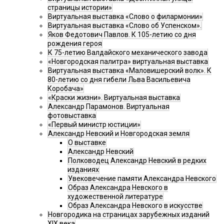
страницы истории»
Виртуальная выставка «Слово о филармонии»
Виртуальная выставка «Слово об Успенском».
Яков Федотович Павлов. К 105-летию со дня
рождения героя
К 75-летию Валдайского механического завода
«Новгородская палитра» виртуальная выставка
Виртуальная выставка «Маловишерский волк». К
80-летию со дня гибели Льва Васильевича
Коробача»
«Краски жизни». Виртуальная выставка
Александр Парамонов. Виртуальная
фотовыставка
«Первый министр юстиции»
Александр Невский и Новгородская земля
О выставке
Александр Невский
Полководец Александр Невский в редких
изданиях
Увековечение памяти Александра Невского
Образ Александра Невского в
художественной литературе
Образ Александра Невского в искусстве
Новгородика на страницах зарубежных изданий
XIX века