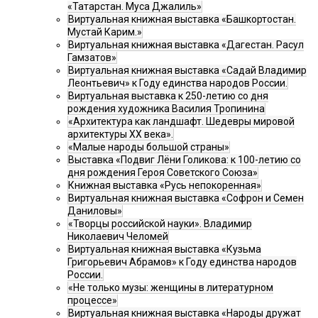
«Татарстан. Муса Джалиль»
Виртуальная книжная выставка «Башкортостан.
Мустай Карим.»
Виртуальная книжная выставка «Дагестан. Расул
Гамзатов»
Виртуальная книжная выставка «Садай Владимир
Леонтьевич» к Году единства народов России.
Виртуальная выставка к 250-летию со дня
рождения художника Василия Тропинина
«Архитектура как ландшафт. Шедевры мировой
архитектуры XX века».
«Малые народы большой страны»
Выставка «Подвиг Лёни Голикова: к 100-летию со
дня рождения Героя Советского Союза»
Книжная выставка «Русь непокоренная»
Виртуальная книжная выставка «Софрон и Семен
Даниловы»
«Творцы российской науки». Владимир
Николаевич Челомей
Виртуальная книжная выставка «Кузьма
Григорьевич Абрамов» к Году единства народов
России.
«Не только музы: женщины в литературном
процессе»
Виртуальная книжная выставка «Народы дружат