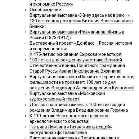
и экономике России»
Освобождение
Виртуальная выставка «Живу здесь как в раю…»:
130 лет со дня рождения Виталия Валентиновича
Бианки.
Виртуальная выставка «Рахманинов. Жизнь в
России (1873-1917)»
Выставочный проект «Донбасс – Россия: история
и современность»
К 475-летию основания Сыркова монастыря
100 лет со дня рождения участника Великой
Отечественной войны, Почётного гражданина
Старой Руссы Ивана Николаевича Вязинина
Виртуальная выставка «Поэзия не терпит лености,
фальшивости не признаёт: 100 лет со дня
рождения Владимира Александровича Кулагина»
Виртуальная выставка «Московский
художественный театр»
Долгая счастливая жизнь: к 100-летию со дня
рождения Владимира Владимировича Гормина
К 110-летию Новгородского церковно-
археологического общества
Татьяна Ломзина «Тихая жизнь вещей»
виртуальная фотовыставка
Виртуальная выставка «Десятинная улица: