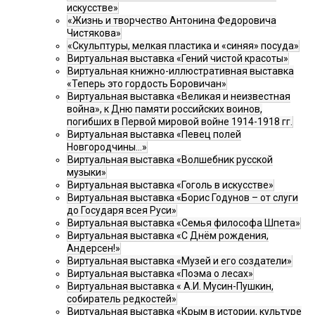
искусстве»
«Жизнь и творчество Антонина Федоровича
Чистякова»
«Скульптуры, мелкая пластика и «синяя» посуда»
Виртуальная выставка «Гений чистой красоты»
Виртуальная книжно-иллюстративная выставка
«Теперь это гордость Боровичан»
Виртуальная выставка «Великая и неизвестная
война», к Дню памяти российских воинов,
погибших в Первой мировой войне 1914-1918 гг.
Виртуальная выставка «Певец полей
Новгородчины…»
Виртуальная выставка «Волшебник русской
музыки»
Виртуальная выставка «Гоголь в искусстве»
Виртуальная выставка «Борис Годунов – от слуги
до Государя всея Руси»
Виртуальная выставка «Семья философа Шпета»
Виртуальная выставка «С Днём рождения,
Андерсен!»
Виртуальная выставка «Музей и его создатели»
Виртуальная выставка «Поэма о лесах»
Виртуальная выставка « А.И. Мусин-Пушкин,
собиратель редкостей»
Виртуальная выставка «Крым в истории, культуре