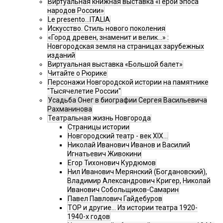
Виртуальная книжная выставка «Герои эпоса
народов России»
Le presento...ITALIA
Искусство. Стиль нового поколения
«Город древен, знаменит и велик…» :
Новгородская земля на страницах зарубежных
изданий
Виртуальная выставка «Большой балет»
Читайте о Рюрике
Персонажи Новгородской истории на памятнике
"Тысячелетие России"
Усадьба Онег в биографии Сергея Васильевича
Рахманинова
Театральная жизнь Новгорода
Страницы истории
Новгородский театр - век XIX…
Николай Иванович Иванов и Василий
Игнатьевич Живокини
Егор Тихонович Курдюмов
Нил Иванович Мерянский (Богдановский),
Владимир Александрович Кригер, Николай
Иванович Собольщиков-Самарин
Павел Павлович Гайдебуров
ТОР и другие… Из истории театра 1920-
1940-х годов