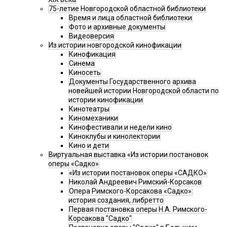
75-летие Новгородской областной библиотеки
Время и лица областной библиотеки
Фото и архивные документы
Видеоверсия
Из истории новгородской кинофикации
Кинофикация
Синема
Киносеть
Документы Государственного архива
новейшей истории Новгородской области по
истории кинофикации
Кинотеатры
Киномеханики
Кинофестивали и недели кино
Киноклубы и кинолектории
Кино и дети
Виртуальная выставка «Из истории постановок
оперы «Садко»
«Из истории постановок оперы «САДКО»
Николай Андреевич Римский-Корсаков
Опера Римского-Корсакова «Садко»:
история создания, либретто
Первая постановка оперы Н.А. Римского-
Корсакова "Садко"