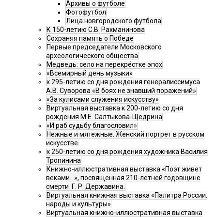
Архивы о футболе
Фотофутбол
Лица новгородского футбола
К 150-летию С.В. Рахманинова
Сохраняя память о Победе
Первые председатели Московского
археологического общества
Медведь: село на перекрёстке эпох
«Всемирный день музыки»
к 295-летию со дня рождения генералиссимуса
А.В. Суворова «В боях не знавший поражений»
«За кулисами служения искусству»
Виртуальная выставка к 200-летию со дня
рождения М.Е. Салтыкова-Щедрина
«И раб судьбу благословил»
Нежные и мятежные. Женский портрет в русском
искусстве
к 250-летию со дня рождения художника Василия
Тропинина
Книжно-иллюстративная выставка «Поэт живет
веками…», посвященная 210-летней годовщине
смерти Г. Р. Державина.
Виртуальная книжная выставка «Палитра России:
народы и культуры»
Виртуальная книжно-иллюстративная выставка