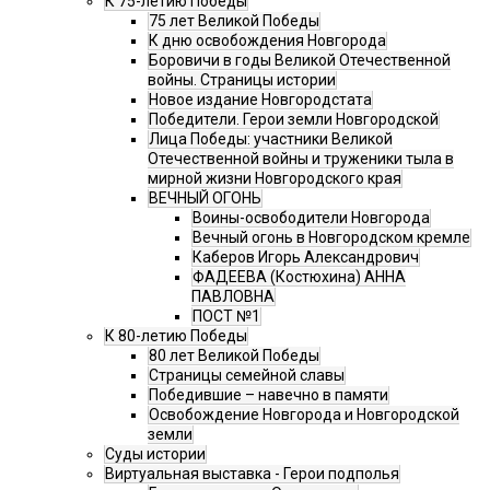
К 75-летию Победы
75 лет Великой Победы
К дню освобождения Новгорода
Боровичи в годы Великой Отечественной
войны. Страницы истории
Новое издание Новгородстата
Победители. Герои земли Новгородской
Лица Победы: участники Великой
Отечественной войны и труженики тыла в
мирной жизни Новгородского края
ВЕЧНЫЙ ОГОНЬ
Воины-освободители Новгорода
Вечный огонь в Новгородском кремле
Каберов Игорь Александрович
ФАДЕЕВА (Костюхина) АННА
ПАВЛОВНА
ПОСТ №1
К 80-летию Победы
80 лет Великой Победы
Страницы семейной славы
Победившие – навечно в памяти
Освобождение Новгорода и Новгородской
земли
Суды истории
Виртуальная выставка - Герои подполья