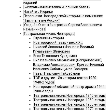
изданий
Виртуальная выставка «Большой балет»
Читайте о Рюрике
Персонажи Новгородской истории на памятнике
"Тысячелетие России"
Усадьба Онег в биографии Сергея Васильевича
Рахманинова
Театральная жизнь Новгорода
Страницы истории
Новгородский театр - век XIX…
Николай Иванович Иванов и Василий
Игнатьевич Живокини
Егор Тихонович Курдюмов
Нил Иванович Мерянский (Богдановский),
Владимир Александрович Кригер, Николай
Иванович Собольщиков-Самарин
Павел Павлович Гайдебуров
ТОР и другие… Из истории театра 1920-
1940-х годов
Новгородский областной театр драмы 1944-
1980-е годы
Театральная жизнь Новгорода. 1940-е годы
Театральная жизнь Новгорода. 1950-е годы
Театральная жизнь Новгорода. 1960-е годы
Театральная жизнь Новгорода. 1970-е годы