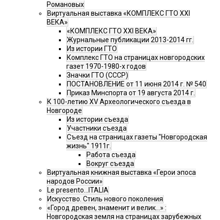
Романовых
Виртуальная выставка «КОМПЛЕКС ГТО XXI
ВЕКА»
«КОМПЛЕКС ГТО XXI ВЕКА»
Журнальные публикации 2013-2014 гг.
Из истории ГТО
Комплекс ГТО на страницах новгородских
газет 1970-1980-х годов
Значки ГТО (СССР)
ПОСТАНОВЛЕНИЕ от 11 июня 2014 г. № 540
Приказ Минспорта от 19 августа 2014 г.
К 100-летию XV Археологического съезда в
Новгороде
Из истории съезда
Участники съезда
Cъезд на страницах газеты "Новгородская
жизнь" 1911г.
Работа съезда
Вокруг съезда
Виртуальная книжная выставка «Герои эпоса
народов России»
Le presento...ITALIA
Искусство. Стиль нового поколения
«Город древен, знаменит и велик…» :
Новгородская земля на страницах зарубежных