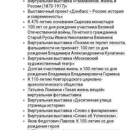
Виртуальная выставка «Рахманинов. Жизнь в
России (1873-1917)»
Выставочный проект «Донбасс – Россия: история
и современность»
К 475-летию основания Сыркова монастыря
100 лет со дня рождения участника Великой
Отечественной войны, Почётного гражданина
Старой Руссы Ивана Николаевича Вязинина
Виртуальная выставка «Поэзия не терпит лености,
фальшивости не признаёт: 100 лет со дня
рождения Владимира Александровича Кулагина»
Виртуальная выставка «Московский
художественный театр»
Долгая счастливая жизнь: к 100-летию со дня
рождения Владимира Владимировича Гормина
К 110-летию Новгородского церковно-
археологического общества
Татьяна Ломзина «Тихая жизнь вещей»
виртуальная фотовыставка
Виртуальная выставка «Десятинная улица:
страницы истории»
Виртуальная выставка «Слово о филармонии»
Виртуальная выставка «Слово об Успенском».
Яков Федотович Павлов. К 105-летию со дня
рождения героя