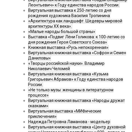
Леонтьевич» к Году единства народов России.
Виртуальная выставка к 250-летию со дня
рождения художника Василия Тропинина
«Архитектура как ландшафт. Шедевры мировой
архитектуры XX века».
«Малые народы большой страны»
Выставка «Подвиг Лёни Голикова: к 100-летию со
дня рождения Героя Советского Союза»
Книжная выставка «Русь непокоренная»
Виртуальная книжная выставка «Софрон и Семен
Даниловы»
«Творцы российской науки». Владимир
Николаевич Челомей
Виртуальная книжная выставка «Кузьма
Григорьевич Абрамов» к Году единства народов
России.
«Не только музы: женщины в литературном
процессе»
Виртуальная книжная выставка «Народы дружат
сказками»
Виртуальная выставка «МИФические
приключения»
Надежда Петровна Ламанова - модельер
Виртуальная книжная выставка «Центр духовной