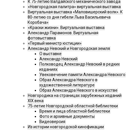
К 75-летию Валдайского механического завода
«Новгородская палитра» виртуальная выставка
Виртуальная выставка «Маловишерский волк». К
80-летию со дня гибели Льва Васильевича
Коробача»
«Краски жизни». Виртуальная выставка
Александр Парамонов. Виртуальная
фотовыставка
«Первый министр юстиции»
Александр Невский и Новгородская земля
О выставке
Александр Невский
Полководец Александр Невский в редких
изданиях
Увековечение памяти Александра Невского
Образ Александра Невского в
художественной литературе
Образ Александра Невского в искусстве
Новгородика на страницах зарубежных изданий
XIX века
75-летие Новгородской областной библиотеки
Время и лица областной библиотеки
Фото и архивные документы
Видеоверсия
Из истории новгородской кинофикации