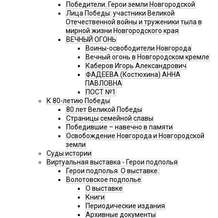
Победители. Герои земли Новгородской
Лица Победы: участники Великой
Отечественной войны и труженики тыла в
мирной жизни Новгородского края
ВЕЧНЫЙ ОГОНЬ
Воины-освободители Новгорода
Вечный огонь в Новгородском кремле
Каберов Игорь Александрович
ФАДЕЕВА (Костюхина) АННА
ПАВЛОВНА
ПОСТ №1
К 80-летию Победы
80 лет Великой Победы
Страницы семейной славы
Победившие – навечно в памяти
Освобождение Новгорода и Новгородской
земли
Суды истории
Виртуальная выставка - Герои подполья
Герои подполья. О выставке.
Волотовское подполье
О выставке
Книги
Периодические издания
Архивные документы