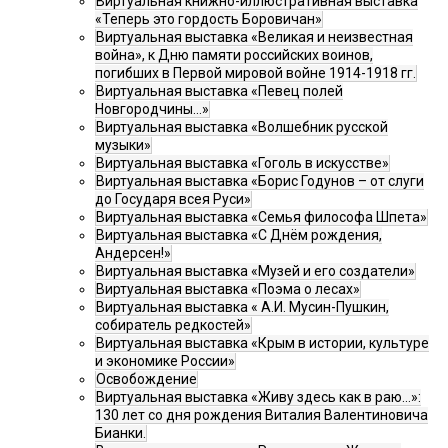
Виртуальная книжно-иллюстративная выставка
«Теперь это гордость Боровичан»
Виртуальная выставка «Великая и неизвестная
война», к Дню памяти российских воинов,
погибших в Первой мировой войне 1914-1918 гг.
Виртуальная выставка «Певец полей
Новгородчины…»
Виртуальная выставка «Волшебник русской
музыки»
Виртуальная выставка «Гоголь в искусстве»
Виртуальная выставка «Борис Годунов – от слуги
до Государя всея Руси»
Виртуальная выставка «Семья философа Шпета»
Виртуальная выставка «С Днём рождения,
Андерсен!»
Виртуальная выставка «Музей и его создатели»
Виртуальная выставка «Поэма о лесах»
Виртуальная выставка « А.И. Мусин-Пушкин,
собиратель редкостей»
Виртуальная выставка «Крым в истории, культуре
и экономике России»
Освобождение
Виртуальная выставка «Живу здесь как в раю…»:
130 лет со дня рождения Виталия Валентиновича
Бианки.