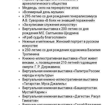
археологического общества
Медведь: село на перекрёстке эпох
«Всемирный день музыки»
к 295-летию со дня рождения генералиссимуса
А.В. Суворова «В боях не знавший поражений»
«За кулисами служения искусству»
Виртуальная выставка к 200-летию со дня
рождения М.Е. Салтыкова-Щедрина
«И раб судьбу благословил»
Нежные и мятежные. Женский портрет в русском
искусстве
к 250-летию со дня рождения художника Василия
Тропинина
Книжно-иллюстративная выставка «Поэт живет
веками…», посвященная 210-летней годовщине
смерти Г. Р. Державина.
Виртуальная книжная выставка «Палитра России:
народы и культуры»
Виртуальная книжно-иллюстративная выставка
«Татарстан. Муса Джалиль»
Виртуальная книжная выставка «Башкортостан.
Мустай Карим.»
Виртуальная книжная выставка «Дагестан. Расул
Гамзатов»
Виртуальная книжная выставка «Садай Владимир