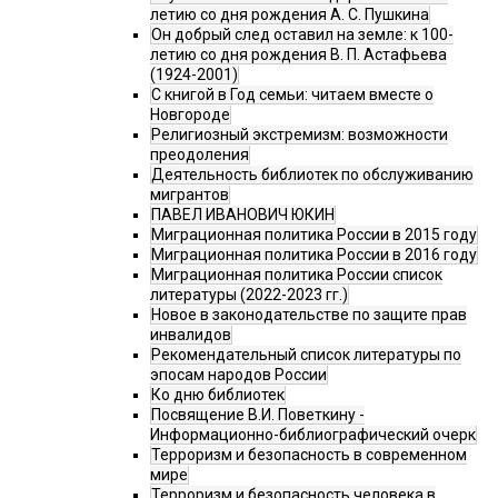
летию со дня рождения А. С. Пушкина
Он добрый след оставил на земле: к 100-
летию со дня рождения В. П. Астафьева
(1924-2001)
С книгой в Год семьи: читаем вместе о
Новгороде
Религиозный экстремизм: возможности
преодоления
Деятельность библиотек по обслуживанию
мигрантов
ПАВЕЛ ИВАНОВИЧ ЮКИН
Миграционная политика России в 2015 году
Миграционная политика России в 2016 году
Миграционная политика России список
литературы (2022-2023 гг.)
Новое в законодательстве по защите прав
инвалидов
Рекомендательный список литературы по
эпосам народов России
Ко дню библиотек
Посвящение В.И. Поветкину -
Информационно-библиографический очерк
Терроризм и безопасность в современном
мире
Терроризм и безопасность человека в