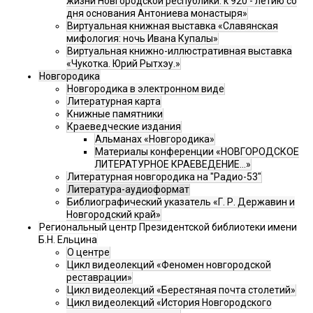
жизни Новгородской республики: к 920 - летию со
дня основания Антониева монастыря»
Виртуальная книжная выставка «Славянская
мифология: ночь Ивана Купалы»
Виртуальная книжно-иллюстративная выставка
«Чукотка. Юрий Рытхэу.»
Новгородика
Новгородика в электронном виде
Литературная карта
Книжные памятники
Краеведческие издания
Альманах «Новгородика»
Материалы конференции «НОВГОРОДСКОЕ
ЛИТЕРАТУРНОЕ КРАЕВЕДЕНИЕ...»
Литературная новгородика на "Радио-53"
Литература-аудиоформат
Библиографический указатель «Г. Р. Державин и
Новгородский край»
Региональный центр Президентской библиотеки имени
Б.Н. Ельцина
О центре
Цикл видеолекций «Феномен новгородской
реставрации»
Цикл видеолекций «Берестяная почта столетий»
Цикл видеолекций «История Новгородского