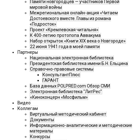
Памяти новгородцев — участников Первой
мировой войны
Межрегиональная онлайн-акция «Читаем
Достоевского вместе. Главы из романа
«Подросток»
Проект «Кремлевская читальня»
К 400-летию протопопа Аввакума
Набор открыток «Книги XIX века о Новгороде»
22 июня 1941 года в моей памяти
Партнеры
Национальная электронная библиотека
Президентская библиотека имени Б.Н. Ельцина
Справочно-правовые системы
КонсультантПлюс
ГАРАНТ
База данных POLPRED.com Обзор СМИ
Электронная библиотека "ЛитРес"
«Киноконцерн «Мосфильм»
Видео
Коллегам
Виртуальный методический кабинет
Документы
Информационно-аналитические и методические
материалы
Конкурсы