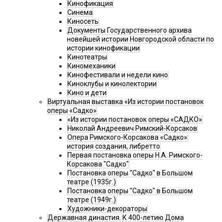
Кинофикация
Синема
Киносеть
Документы Государственного архива
новейшей истории Новгородской области по
истории кинофикации
Кинотеатры
Киномеханики
Кинофестивали и недели кино
Киноклубы и кинолектории
Кино и дети
Виртуальная выставка «Из истории постановок
оперы «Садко»
«Из истории постановок оперы «САДКО»
Николай Андреевич Римский-Корсаков
Опера Римского-Корсакова «Садко»:
история создания, либретто
Первая постановка оперы Н.А. Римского-
Корсакова "Садко"
Постановка оперы "Садко" в Большом
театре (1935г.)
Постановка оперы "Садко" в Большом
театре (1949г.)
Художники-декораторы
Державная династия. К 400-летию Дома