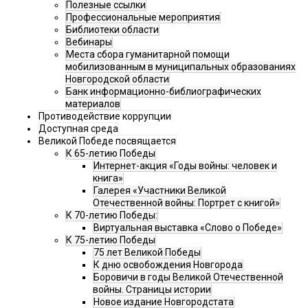
Полезные ссылки
Профессиональные мероприятия
Библиотеки области
Вебинары
Места сбора гуманитарной помощи
мобилизованным в муниципальных образованиях
Новгородской области
Банк информационно-библиографических
материалов
Противодействие коррупции
Доступная среда
Великой Победе посвящается
К 65-летию Победы
Интернет-акция «Годы войны: человек и
книга»
Галерея «Участники Великой
Отечественной войны: Портрет с книгой»
К 70-летию Победы:
Виртуальная выставка «Слово о Победе»
К 75-летию Победы
75 лет Великой Победы
К дню освобождения Новгорода
Боровичи в годы Великой Отечественной
войны. Страницы истории
Новое издание Новгородстата