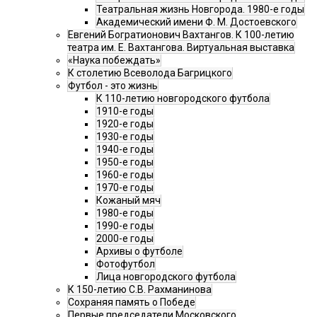
Театральная жизнь Новгорода. 1980-е годы
Академический имени Ф. М. Достоевского
Евгений Богратионович Вахтангов. К 100-летию
театра им. Е. Вахтангова. Виртуальная выставка
«Наука побеждать»
К столетию Всеволода Багрицкого
Футбол - это жизнь
К 110-летию новгородского футбола
1910-е годы
1920-е годы
1930-е годы
1940-е годы
1950-е годы
1960-е годы
1970-е годы
Кожаный мяч
1980-е годы
1990-е годы
2000-е годы
Архивы о футболе
Фотофутбол
Лица новгородского футбола
К 150-летию С.В. Рахманинова
Сохраняя память о Победе
Первые председатели Московского