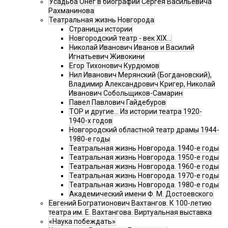
Усадьба Онег в биографии Сергея Васильевича
Рахманинова
Театральная жизнь Новгорода
Страницы истории
Новгородский театр - век XIX…
Николай Иванович Иванов и Василий
Игнатьевич Живокини
Егор Тихонович Курдюмов
Нил Иванович Мерянский (Богдановский),
Владимир Александрович Кригер, Николай
Иванович Собольщиков-Самарин
Павел Павлович Гайдебуров
ТОР и другие… Из истории театра 1920-
1940-х годов
Новгородский областной театр драмы 1944-
1980-е годы
Театральная жизнь Новгорода. 1940-е годы
Театральная жизнь Новгорода. 1950-е годы
Театральная жизнь Новгорода. 1960-е годы
Театральная жизнь Новгорода. 1970-е годы
Театральная жизнь Новгорода. 1980-е годы
Академический имени Ф. М. Достоевского
Евгений Богратионович Вахтангов. К 100-летию
театра им. Е. Вахтангова. Виртуальная выставка
«Наука побеждать»