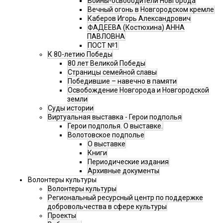
Воины-освободители Новгорода
Вечный огонь в Новгородском кремле
Каберов Игорь Александрович
ФАДЕЕВА (Костюхина) АННА
ПАВЛОВНА
ПОСТ №1
К 80-летию Победы
80 лет Великой Победы
Страницы семейной славы
Победившие – навечно в памяти
Освобождение Новгорода и Новгородской
земли
Суды истории
Виртуальная выставка - Герои подполья
Герои подполья. О выставке.
Волотовское подполье
О выставке
Книги
Периодические издания
Архивные документы
Волонтеры культуры
Волонтеры культуры
Региональный ресурсный центр по поддержке
добровольчества в сфере культуры
Проекты