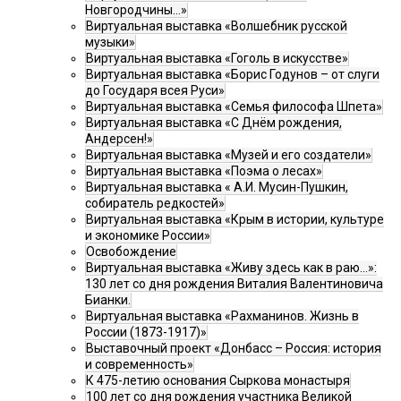
Новгородчины…»
Виртуальная выставка «Волшебник русской
музыки»
Виртуальная выставка «Гоголь в искусстве»
Виртуальная выставка «Борис Годунов – от слуги
до Государя всея Руси»
Виртуальная выставка «Семья философа Шпета»
Виртуальная выставка «С Днём рождения,
Андерсен!»
Виртуальная выставка «Музей и его создатели»
Виртуальная выставка «Поэма о лесах»
Виртуальная выставка « А.И. Мусин-Пушкин,
собиратель редкостей»
Виртуальная выставка «Крым в истории, культуре
и экономике России»
Освобождение
Виртуальная выставка «Живу здесь как в раю…»:
130 лет со дня рождения Виталия Валентиновича
Бианки.
Виртуальная выставка «Рахманинов. Жизнь в
России (1873-1917)»
Выставочный проект «Донбасс – Россия: история
и современность»
К 475-летию основания Сыркова монастыря
100 лет со дня рождения участника Великой