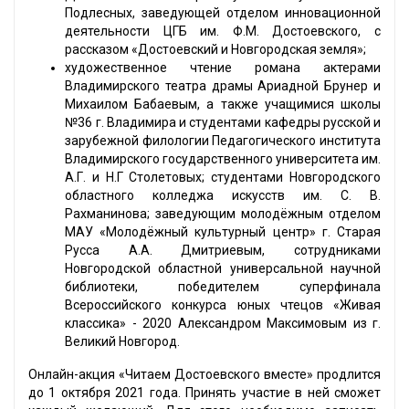
Подлесных, заведующей отделом инновационной
деятельности ЦГБ им. Ф.М. Достоевского, с
рассказом «Достоевский и Новгородская земля»;
художественное чтение романа актерами
Владимирского театра драмы Ариадной Брунер и
Михаилом Бабаевым, а также учащимися школы
№36 г. Владимира и студентами кафедры русской и
зарубежной филологии Педагогического института
Владимирского государственного университета им.
А.Г. и Н.Г Столетовых; студентами Новгородского
областного колледжа искусств им. С. В.
Рахманинова; заведующим молодёжным отделом
МАУ «Молодёжный культурный центр» г. Старая
Русса А.А. Дмитриевым, сотрудниками
Новгородской областной универсальной научной
библиотеки, победителем суперфинала
Всероссийского конкурса юных чтецов «Живая
классика» - 2020 Александром Максимовым из г.
Великий Новгород.
Онлайн-акция «Читаем Достоевского вместе» продлится
до 1 октября 2021 года. Принять участие в ней сможет