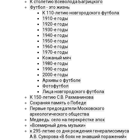
К столетию Всеволода Багрицкого
Футбол - это жизнь
К 110-летию новгородского футбола
1910-е годы
1920-е годы
1930-е годы
1940-е годы
1950-е годы
1960-е годы
1970-е годы
Кожаный мяч
1980-е годы
1990-е годы
2000-е годы
Архивы о футболе
Фотофутбол
Лица новгородского футбола
К 150-летию С.В. Рахманинова
Сохраняя память о Победе
Первые председатели Московского
археологического общества
Медведь: село на перекрёстке эпох
«Всемирный день музыки»
к 295-летию со дня рождения генералиссимуса
А.В. Суворова «В боях не знавший поражений»