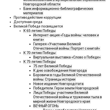
Новгородской области
Банк информационно-библиографических
материалов
Противодействие коррупции
Доступная среда
Великой Победе посвящается
К 65-летию Победы
Интернет-акция «Годы войны: человек и
книга»
Галерея «Участники Великой
Отечественной войны: Портрет с книгой»
К 70-летию Победы:
Виртуальная выставка «Слово о Победе»
К 75-летию Победы
75 лет Великой Победы
К дню освобождения Новгорода
Боровичи в годы Великой Отечественной
войны. Страницы истории
Новое издание Новгородстата
Победители. Герои земли Новгородской
Лица Победы: участники Великой
Отечественной войны и труженики тыла в
мирной жизни Новгородского края
ВЕЧНЫЙ ОГОНЬ