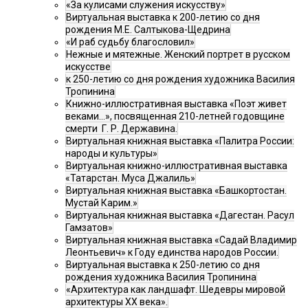
«За кулисами служения искусству»
Виртуальная выставка к 200-летию со дня
рождения М.Е. Салтыкова-Щедрина
«И раб судьбу благословил»
Нежные и мятежные. Женский портрет в русском
искусстве
к 250-летию со дня рождения художника Василия
Тропинина
Книжно-иллюстративная выставка «Поэт живет
веками…», посвященная 210-летней годовщине
смерти Г. Р. Державина.
Виртуальная книжная выставка «Палитра России:
народы и культуры»
Виртуальная книжно-иллюстративная выставка
«Татарстан. Муса Джалиль»
Виртуальная книжная выставка «Башкортостан.
Мустай Карим.»
Виртуальная книжная выставка «Дагестан. Расул
Гамзатов»
Виртуальная книжная выставка «Садай Владимир
Леонтьевич» к Году единства народов России.
Виртуальная выставка к 250-летию со дня
рождения художника Василия Тропинина
«Архитектура как ландшафт. Шедевры мировой
архитектуры XX века».