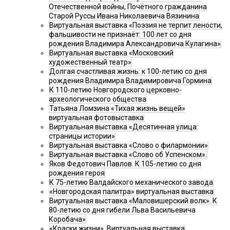
Отечественной войны, Почётного гражданина
Старой Руссы Ивана Николаевича Вязинина
Виртуальная выставка «Поэзия не терпит лености,
фальшивости не признаёт: 100 лет со дня
рождения Владимира Александровича Кулагина»
Виртуальная выставка «Московский
художественный театр»
Долгая счастливая жизнь: к 100-летию со дня
рождения Владимира Владимировича Гормина
К 110-летию Новгородского церковно-
археологического общества
Татьяна Ломзина «Тихая жизнь вещей»
виртуальная фотовыставка
Виртуальная выставка «Десятинная улица:
страницы истории»
Виртуальная выставка «Слово о филармонии»
Виртуальная выставка «Слово об Успенском».
Яков Федотович Павлов. К 105-летию со дня
рождения героя
К 75-летию Валдайского механического завода
«Новгородская палитра» виртуальная выставка
Виртуальная выставка «Маловишерский волк». К
80-летию со дня гибели Льва Васильевича
Коробача»
«Краски жизни». Виртуальная выставка