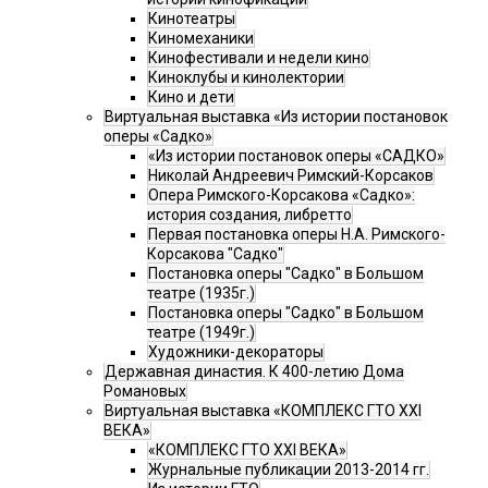
Кинотеатры
Киномеханики
Кинофестивали и недели кино
Киноклубы и кинолектории
Кино и дети
Виртуальная выставка «Из истории постановок
оперы «Садко»
«Из истории постановок оперы «САДКО»
Николай Андреевич Римский-Корсаков
Опера Римского-Корсакова «Садко»:
история создания, либретто
Первая постановка оперы Н.А. Римского-
Корсакова "Садко"
Постановка оперы "Садко" в Большом
театре (1935г.)
Постановка оперы "Садко" в Большом
театре (1949г.)
Художники-декораторы
Державная династия. К 400-летию Дома
Романовых
Виртуальная выставка «КОМПЛЕКС ГТО XXI
ВЕКА»
«КОМПЛЕКС ГТО XXI ВЕКА»
Журнальные публикации 2013-2014 гг.