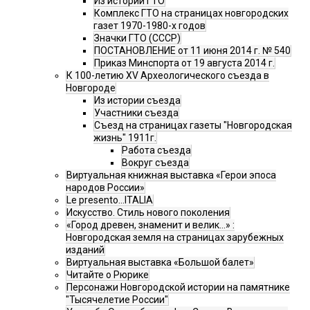
Из истории ГТО
Комплекс ГТО на страницах новгородских
газет 1970-1980-х годов
Значки ГТО (СССР)
ПОСТАНОВЛЕНИЕ от 11 июня 2014 г. № 540
Приказ Минспорта от 19 августа 2014 г.
К 100-летию XV Археологического съезда в
Новгороде
Из истории съезда
Участники съезда
Cъезд на страницах газеты "Новгородская
жизнь" 1911г.
Работа съезда
Вокруг съезда
Виртуальная книжная выставка «Герои эпоса
народов России»
Le presento...ITALIA
Искусство. Стиль нового поколения
«Город древен, знаменит и велик…» :
Новгородская земля на страницах зарубежных
изданий
Виртуальная выставка «Большой балет»
Читайте о Рюрике
Персонажи Новгородской истории на памятнике
"Тысячелетие России"