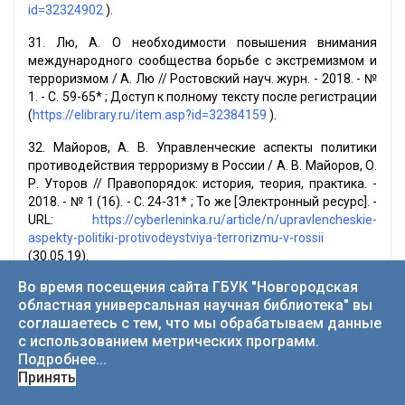
id=32324902
).
31. Лю, А. О необходимости повышения внимания
международного сообщества борьбе с экстремизмом и
терроризмом / А. Лю // Ростовский науч. журн. - 2018. - №
1. - С. 59-65* ; Доступ к полному тексту после регистрации
(
https://elibrary.ru/item.asp?id=32384159
).
32. Майоров, А. В. Управленческие аспекты политики
противодействия терроризму в России / А. В. Майоров, О.
Р. Уторов // Правопорядок: история, теория, практика. -
2018. - № 1 (16). - С. 24-31* ; То же [Электронный ресурс]. -
URL:
https://cyberleninka.ru/article/n/upravlencheskie-
aspekty-politiki-protivodeystviya-terrorizmu-v-rossii
(30.05.19).
Во время посещения сайта ГБУК "Новгородская
33. Макушев, И. Г. Понятие взаимодействия субъектов
областная универсальная научная библиотека" вы
противодействия терроризму в Российской Федерации и
соглашаетесь с тем, что мы обрабатываем данные
его правового регулирования / И. Г. Макушев // Закон и
с использованием метрических программ.
право. - 2018. - № 6. - С. 146-147* ; То же [Электронный
Подробнее...
ресурс]. - URL:
https://cyberleninka.ru/article/v/ponyatie-
Принять
vzaimodeystviya-subektov-protivodeystviya-terrorizmu-v-
rossiyskoy-federatsii-i-ego-pravovogo-regulirovaniya