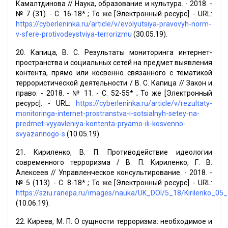
Камалтдинова // Наука, образование и культура. - 2018. -
№ 7 (31). - С. 16-18* ; То же [Электронный ресурс]. - URL:
https://cyberleninka.ru/article/v/evolyutsiya-pravovyh-norm-
v-sfere-protivodeystviya-terrorizmu
(30.05.19).
20. Капица, В. С. Результаты мониторинга интернет-
пространства и социальных сетей на предмет выявления
контента, прямо или косвенно связанного с тематикой
террористической деятельности / В. С. Капица // Закон и
право. - 2018. - № 11. - С. 52-55* ; То же [Электронный
ресурс]. - URL:
https://cyberleninka.ru/article/v/rezultaty-
monitoringa-internet-prostranstva-i-sotsialnyh-setey-na-
predmet-vyyavleniya-kontenta-pryamo-ili-kosvenno-
svyazannogo-s
(10.05.19).
21. Кириленко, В. П. Противодействие идеологии
современного терроризма / В. П. Кириленко, Г. В.
Алексеев // Управленческое консультирование. - 2018. -
№ 5 (113). - С. 8-18* ; То же [Электронный ресурс]. - URL:
https://sziu.ranepa.ru/images/nauka/UK_DOI/5_18/Kirilenko_05_
(10.06.19).
22. Киреев, М. П. О сущности терроризма: необходимое и