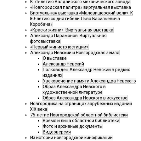
К 75-летию Валдайского механического завода
«Новгородская палитра» виртуальная выставка
Виртуальная выставка «Маловишерский волк». К
80-летию со дня гибели Льва Васильевича
Коробача»
«Краски жизни». Виртуальная выставка
Александр Парамонов. Виртуальная
фотовыставка
«Первый министр юстиции»
Александр Невский и Новгородская земля
О выставке
Александр Невский
Полководец Александр Невский в редких
изданиях
Увековечение памяти Александра Невского
Образ Александра Невского в
художественной литературе
Образ Александра Невского в искусстве
Новгородика на страницах зарубежных изданий
XIX века
75-летие Новгородской областной библиотеки
Время и лица областной библиотеки
Фото и архивные документы
Видеоверсия
Из истории новгородской кинофикации