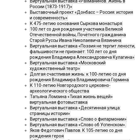
Виртуальная выставка «Рахманинов. Жизнь в
России (1873-1917)»
Выставочный проект «Донбасс – Россия: история
и современность»
К 475-летию основания Сыркова монастыря
100 лет со дня рождения участника Великой
Отечественной войны, Почётного гражданина
Старой Руссы Ивана Николаевича Вязинина
Виртуальная выставка «Поэзия не терпит лености,
фальшивости не признаёт: 100 лет со дня
рождения Владимира Александровича Кулагина»
Виртуальная выставка «Московский
художественный театр»
Долгая счастливая жизнь: к 100-летию со дня
рождения Владимира Владимировича Гормина
К 110-летию Новгородского церковно-
археологического общества
Татьяна Ломзина «Тихая жизнь вещей»
виртуальная фотовыставка
Виртуальная выставка «Десятинная улица:
страницы истории»
Виртуальная выставка «Слово о филармонии»
Виртуальная выставка «Слово об Успенском».
Яков Федотович Павлов. К 105-летию со дня
рождения героя