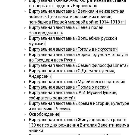
Виртуальная книжно-иллюстративная выставка
«Теперь это гордость Боровичан»
Виртуальная выставка «Великая и неизвестная
война», к Дню памяти российских воинов,
погибших в Первой мировой войне 1914-1918 гг.
Виртуальная выставка «Певец полей
Новгородчины…»
Виртуальная выставка «Волшебник русской
музыки»
Виртуальная выставка «Гоголь в искусстве»
Виртуальная выставка «Борис Годунов – от слуги
до Государя всея Руси»
Виртуальная выставка «Семья философа Шпета»
Виртуальная выставка «С Днём рождения,
Андерсен!»
Виртуальная выставка «Музей и его создатели»
Виртуальная выставка «Поэма о лесах»
Виртуальная выставка « А.И. Мусин-Пушкин,
собиратель редкостей»
Виртуальная выставка «Крым в истории, культуре
и экономике России»
Освобождение
Виртуальная выставка «Живу здесь как в раю…»:
130 лет со дня рождения Виталия Валентиновича
Бианки.