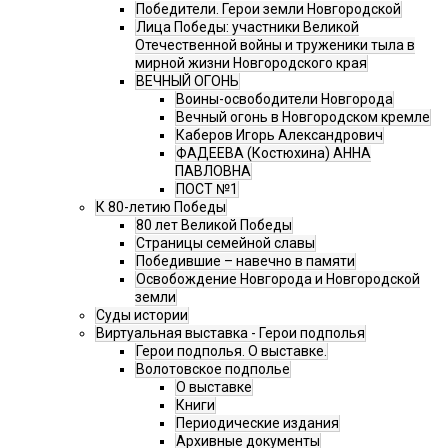
Победители. Герои земли Новгородской
Лица Победы: участники Великой
Отечественной войны и труженики тыла в
мирной жизни Новгородского края
ВЕЧНЫЙ ОГОНЬ
Воины-освободители Новгорода
Вечный огонь в Новгородском кремле
Каберов Игорь Александрович
ФАДЕЕВА (Костюхина) АННА
ПАВЛОВНА
ПОСТ №1
К 80-летию Победы
80 лет Великой Победы
Страницы семейной славы
Победившие – навечно в памяти
Освобождение Новгорода и Новгородской
земли
Суды истории
Виртуальная выставка - Герои подполья
Герои подполья. О выставке.
Волотовское подполье
О выставке
Книги
Периодические издания
Архивные документы