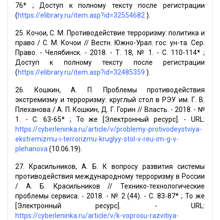
76* ; Доступ к полному тексту после регистрации
(
https://elibrary.ru/item.asp?id=32554682
).
25. Кочои, С. М. Противодействие терроризму: политика и
право / С. М. Кочои // Вестн. Южно-Урал. гос. ун-та. Сер.
Право. - Челябинск. - 2018. - Т. 18, № 1. - С. 110-114* ;
Доступ к полному тексту после регистрации
(
https://elibrary.ru/item.asp?id=32485359
).
26. Кошкин, А. П. Проблемы противодействия
экстремизму и терроризму: круглый стол в РЭУ им. Г. В.
Плеханова / А. П. Кошкин, Д. Г. Горин // Власть. - 2018. - №
1. - С. 63-65* ; То же [Электронный ресурс]. - URL:
https://cyberleninka.ru/article/v/problemy-protivodeystviya-
ekstremizmu-i-terrorizmu-kruglyy-stol-v-reu-im-g-v-
plehanova
(10.06.19).
27. Красильников, А. Б. К вопросу развития системы
противодействия международному терроризму в России
/ А. Б. Красильников // Технико-технологические
проблемы сервиса. - 2018. - № 2 (44). - С. 83-87* ; То же
[Электронный ресурс]. - URL:
https://cyberleninka.ru/article/v/k-voprosu-razvitiya-