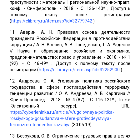
преступности : материалы I региональной научно-практ.
конф. - Симферополь. - 2018. - С. 136-140* ; Доступ к
полному тексту после регистрации
(
https://elibrary.ru/item.asp?id=32779742
).
11. Аверин, А. Н. Правовая основа деятельности
президента Российской Федерации в противодействии
коррупции / А. Н. Аверин, А. В. Понеделков, Т. А. Узденов
// Наука и образование: хозяйство и экономика;
предпринимательство; право и управление. - 2018. - № 1
(92). - С. 46-49* ; Доступ к полному тексту после
регистрации (
https://elibrary.ru/item.asp?id=32252900
).
12. Андреева, О. А. Уголовная политика российского
государства в сфере противодействия терроризму:
тенденции развития / О. А. Андреева, А. В. Карягина //
Юрист-Правовед. - 2018. - № 4 (87). - С. 116-121* ; То же
[Электронный ресурс]. - URL:
https://cyberleninka.ru/article/v/ugolovnaya-politika-
rossiyskogo-gosudarstva-v-sfere-protivodeystviya-
terrorizmu-tendentsii-razvitiya
(30.05.19).
13. Безрукова, О. В. Ограничение трудовых прав в целях