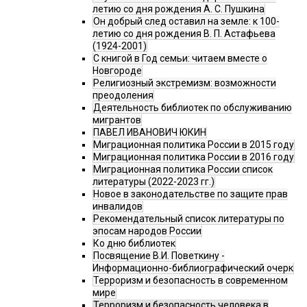
летию со дня рождения А. С. Пушкина
Он добрый след оставил на земле: к 100-
летию со дня рождения В. П. Астафьева
(1924-2001)
С книгой в Год семьи: читаем вместе о
Новгороде
Религиозный экстремизм: возможности
преодоления
Деятельность библиотек по обслуживанию
мигрантов
ПАВЕЛ ИВАНОВИЧ ЮКИН
Миграционная политика России в 2015 году
Миграционная политика России в 2016 году
Миграционная политика России список
литературы (2022-2023 гг.)
Новое в законодательстве по защите прав
инвалидов
Рекомендательный список литературы по
эпосам народов России
Ко дню библиотек
Посвящение В.И. Поветкину -
Информационно-библиографический очерк
Терроризм и безопасность в современном
мире
Терроризм и безопасность человека в