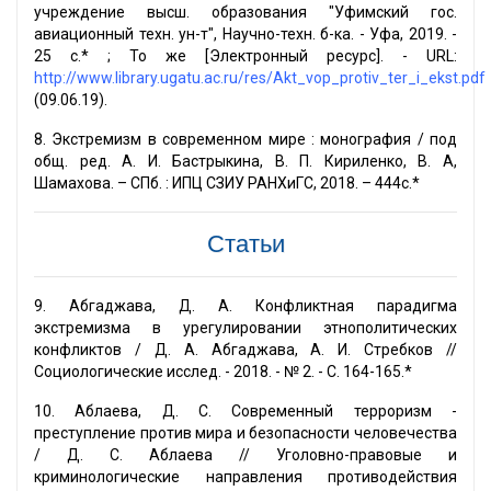
учреждение высш. образования "Уфимский гос.
авиационный техн. ун-т", Научно-техн. б-ка. - Уфа, 2019. -
25 с.* ; То же [Электронный ресурс]. - URL:
http://www.library.ugatu.ac.ru/res/Akt_vop_protiv_ter_i_ekst.pdf
(09.06.19).
8. Экстремизм в современном мире : монография / под
общ. ред. А. И. Бастрыкина, В. П. Кириленко, В. А,
Шамахова. – СПб. : ИПЦ СЗИУ РАНХиГС, 2018. – 444с.*
Статьи
9. Абгаджава, Д. А. Конфликтная парадигма
экстремизма в урегулировании этнополитических
конфликтов / Д. А. Абгаджава, А. И. Стребков //
Социологические исслед. - 2018. - № 2. - С. 164-165.*
10. Аблаева, Д. С. Современный терроризм -
преступление против мира и безопасности человечества
/ Д. С. Аблаева // Уголовно-правовые и
криминологические направления противодействия