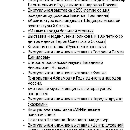
Леонтьевич» к Году единства народов России.
Виртуальная выставка к 250-летию со дня
рождения художника Василия Тропинина
«Архитектура как ландшафт. Шедевры мировой
архитектуры XX века».
«Малые народы большой страны»
Выставка «Подвиг Лёни Голикова: к 100-летию со
дня рождения Героя Советского Союза»
Книжная выставка «Русь непокоренная»
Виртуальная книжная выставка «Софрон и Семен
Даниловы»
«Творцы российской науки». Владимир
Николаевич Челомей
Виртуальная книжная выставка «Кузьма
Григорьевич Абрамов» к Году единства народов
России.
«Не только музы: женщины в литературном
процессе»
Виртуальная книжная выставка «Народы дружат
сказками»
Виртуальная выставка «МИФические
приключения»
Надежда Петровна Ламанова - модельер
Виртуальная книжная выставка «Центр духовной