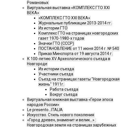
Романовых
Виртуальная выставка «КОМПЛЕКС ГТО XXI
ВЕКА»
«КОМПЛЕКС ГТО XXI ВЕКА»
Журнальные публикации 2013-2014 гг.
Из истории ГТО
Комплекс ГТО на страницах новгородских
газет 1970-1980-х годов
Значки ГТО (СССР)
ПОСТАНОВЛЕНИЕ от 11 июня 2014 г. № 540
Приказ Минспорта от 19 августа 2014 г.
К 100-летию XV Археологического съезда в
Новгороде
Из истории съезда
Участники съезда
Cъезд на страницах газеты "Новгородская
жизнь" 1911г.
Работа съезда
Вокруг съезда
Виртуальная книжная выставка «Герои эпоса
народов России»
Le presento...ITALIA
Искусство. Стиль нового поколения
«Город древен, знаменит и велик…» :
Новгородская земля на страницах зарубежных