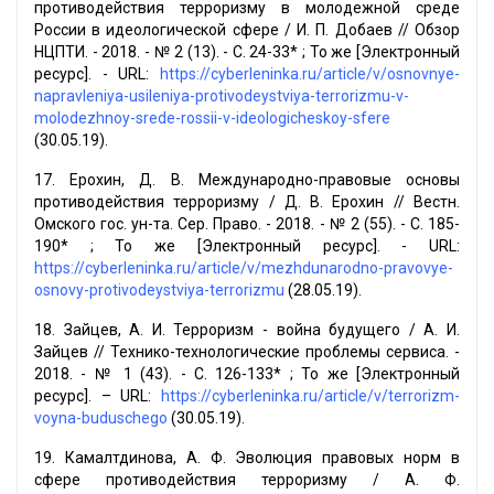
противодействия терроризму в молодежной среде
России в идеологической сфере / И. П. Добаев // Обзор
НЦПТИ. - 2018. - № 2 (13). - С. 24-33* ; То же [Электронный
ресурс]. - URL:
https://cyberleninka.ru/article/v/osnovnye-
napravleniya-usileniya-protivodeystviya-terrorizmu-v-
molodezhnoy-srede-rossii-v-ideologicheskoy-sfere
(30.05.19).
17. Ерохин, Д. В. Международно-правовые основы
противодействия терроризму / Д. В. Ерохин // Вестн.
Омского гос. ун-та. Сер. Право. - 2018. - № 2 (55). - С. 185-
190* ; То же [Электронный ресурс]. - URL:
https://cyberleninka.ru/article/v/mezhdunarodno-pravovye-
osnovy-protivodeystviya-terrorizmu
(28.05.19).
18. Зайцев, А. И. Терроризм - война будущего / А. И.
Зайцев // Технико-технологические проблемы сервиса. -
2018. - № 1 (43). - С. 126-133* ; То же [Электронный
ресурс]. – URL:
https://cyberleninka.ru/article/v/terrorizm-
voyna-buduschego
(30.05.19).
19. Камалтдинова, А. Ф. Эволюция правовых норм в
сфере противодействия терроризму / А. Ф.