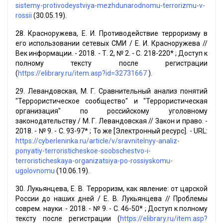
sistemy-protivodeystviya-mezhdunarodnomu-terrorizmu-v-
rossii
(30.05.19).
28. Красноружева, Е. И. Противодействие терроризму в
его использовании сетевых СМИ / Е. И. Красноружева //
Век информации. - 2018. - Т. 2, № 2. - С. 218-220* ; Доступ к
полному тексту после регистрации
(
https://elibrary.ru/item.asp?id=32731667
).
29. Левандовская, М. Г. Сравнительный анализ понятий
"Террористическое сообщество" и "Террористическая
организация" по российскому уголовному
законодательству / М. Г. Левандовская // Закон и право. -
2018. - № 9. - С. 93-97* ; То же [Электронный ресурс]. - URL:
https://cyberleninka.ru/article/v/sravnitelnyy-analiz-
ponyatiy-terroristicheskoe-soobschestvo-i-
terroristicheskaya-organizatsiya-po-rossiyskomu-
ugolovnomu
(10.06.19).
30. Лукьянцева, Е. В. Терроризм, как явление: от царской
России до наших дней / Е. В. Лукьянцева // Проблемы
соврем. науки. - 2018. - № 9. - С. 46-50* ; Доступ к полному
тексту после регистрации (
https://elibrary.ru/item.asp?