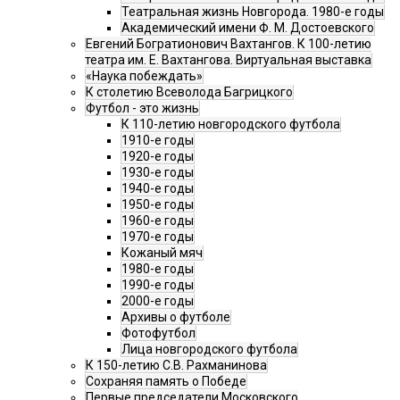
Театральная жизнь Новгорода. 1980-е годы
Академический имени Ф. М. Достоевского
Евгений Богратионович Вахтангов. К 100-летию
театра им. Е. Вахтангова. Виртуальная выставка
«Наука побеждать»
К столетию Всеволода Багрицкого
Футбол - это жизнь
К 110-летию новгородского футбола
1910-е годы
1920-е годы
1930-е годы
1940-е годы
1950-е годы
1960-е годы
1970-е годы
Кожаный мяч
1980-е годы
1990-е годы
2000-е годы
Архивы о футболе
Фотофутбол
Лица новгородского футбола
К 150-летию С.В. Рахманинова
Сохраняя память о Победе
Первые председатели Московского