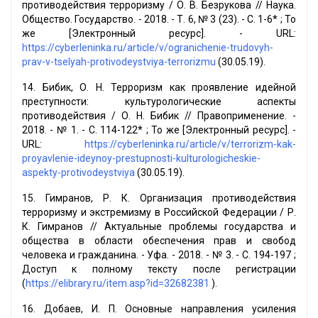
противодействия терроризму / О. В. Безрукова // Наука.
Общество. Государство. - 2018. - Т. 6, № 3 (23). - С. 1-6* ; То
же [Электронный ресурс]. - URL:
https://cyberleninka.ru/article/v/ogranichenie-trudovyh-
prav-v-tselyah-protivodeystviya-terrorizmu
(30.05.19).
14. Бибик, О. Н. Терроризм как проявление идейной
преступности: культурологические аспекты
противодействия / О. Н. Бибик // Правоприменение. -
2018. - № 1. - С. 114-122* ; То же [Электронный ресурс]. -
URL:
https://cyberleninka.ru/article/v/terrorizm-kak-
proyavlenie-ideynoy-prestupnosti-kulturologicheskie-
aspekty-protivodeystviya
(30.05.19).
15. Гимранов, Р. К. Организация противодействия
терроризму и экстремизму в Российской Федерации / Р.
К. Гимранов // Актуальные проблемы государства и
общества в области обеспечения прав и свобод
человека и гражданина. - Уфа. - 2018. - № 3. - С. 194-197 ;
Доступ к полному тексту после регистрации
(
https://elibrary.ru/item.asp?id=32682381
).
16. Добаев, И. П. Основные направления усиления