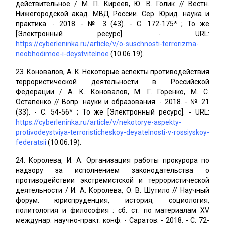
действительное / М. П. Киреев, Ю. В. Голик // Вестн.
Нижегородской акад. МВД России. Сер. Юрид. наука и
практика. - 2018. - № 3 (43). - С. 172-175* ; То же
[Электронный ресурс]. - URL:
https://cyberleninka.ru/article/v/o-suschnosti-terrorizma-
neobhodimoe-i-deystvitelnoe
(10.06.19).
23. Коновалов, А. К. Некоторые аспекты противодействия
террористической деятельности в Российской
Федерации / А. К. Коновалов, М. Г. Горенко, М. С.
Остапенко // Вопр. науки и образования. - 2018. - № 21
(33). - С. 54-56* ; То же [Электронный ресурс]. - URL:
https://cyberleninka.ru/article/v/nekotorye-aspekty-
protivodeystviya-terroristicheskoy-deyatelnosti-v-rossiyskoy-
federatsii
(10.06.19).
24. Королева, И. А. Организация работы прокурора по
надзору за исполнением законодательства о
противодействии экстремистской и террористической
деятельности / И. А. Королева, О. В. Шутило // Научный
форум: юриспруденция, история, социология,
политология и философия : сб. ст. по материалам XV
междунар. научно-практ. конф. - Саратов. - 2018. - С. 72-