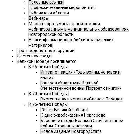
Полезные ссылки
Профессиональные мероприятия
Библиотеки области
Вебинары
Места сбора гуманитарной помощи
мобилизованным в муниципальных образованиях
Новгородской области
Банк информационно-библиографических
материалов
Противодействие коррупции
Доступная среда
Великой Победе посвящается
К 65-летию Победы
Интернет-акция «Годы войны: человек и
книга»
Галерея «Участники Великой
Отечественной войны: Портрет с книгой»
К 70-летию Победы:
Виртуальная выставка «Слово о Победе»
К 75-летию Победы
75 лет Великой Победы
К дню освобождения Новгорода
Боровичи в годы Великой Отечественной
войны. Страницы истории
Новое издание Новгородстата