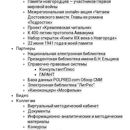
Памяти новгородцев — участников Первой
мировой войны
Межрегиональная онлайн-акция «Читаем
Достоевского вместе. Главы из романа
«Подросток»
Проект «Кремлевская читальня»
К 400-летию протопопа Аввакума
Набор открыток «Книги XIX века о Новгороде»
22 июня 1941 года в моей памяти
Партнеры
Национальная электронная библиотека
Президентская библиотека имени Б.Н. Ельцина
Справочно-правовые системы
КонсультантПлюс
ГАРАНТ
База данных POLPRED.com Обзор СМИ
Электронная библиотека "ЛитРес"
«Киноконцерн «Мосфильм»
Видео
Коллегам
Виртуальный методический кабинет
Документы
Информационно-аналитические и методические
материалы
Конкурсы