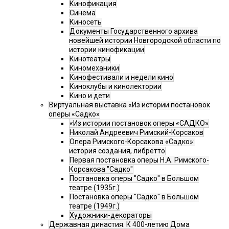
Кинофикация
Синема
Киносеть
Документы Государственного архива
новейшей истории Новгородской области по
истории кинофикации
Кинотеатры
Киномеханики
Кинофестивали и недели кино
Киноклубы и кинолектории
Кино и дети
Виртуальная выставка «Из истории постановок
оперы «Садко»
«Из истории постановок оперы «САДКО»
Николай Андреевич Римский-Корсаков
Опера Римского-Корсакова «Садко»:
история создания, либретто
Первая постановка оперы Н.А. Римского-
Корсакова "Садко"
Постановка оперы "Садко" в Большом
театре (1935г.)
Постановка оперы "Садко" в Большом
театре (1949г.)
Художники-декораторы
Державная династия. К 400-летию Дома