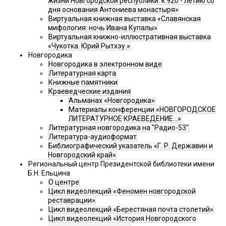
жизни Новгородской республики: к 920 - летию со
дня основания Антониева монастыря»
Виртуальная книжная выставка «Славянская
мифология: ночь Ивана Купалы»
Виртуальная книжно-иллюстративная выставка
«Чукотка. Юрий Рытхэу.»
Новгородика
Новгородика в электронном виде
Литературная карта
Книжные памятники
Краеведческие издания
Альманах «Новгородика»
Материалы конференции «НОВГОРОДСКОЕ
ЛИТЕРАТУРНОЕ КРАЕВЕДЕНИЕ...»
Литературная новгородика на "Радио-53"
Литература-аудиоформат
Библиографический указатель «Г. Р. Державин и
Новгородский край»
Региональный центр Президентской библиотеки имени
Б.Н. Ельцина
О центре
Цикл видеолекций «Феномен новгородской
реставрации»
Цикл видеолекций «Берестяная почта столетий»
Цикл видеолекций «История Новгородского