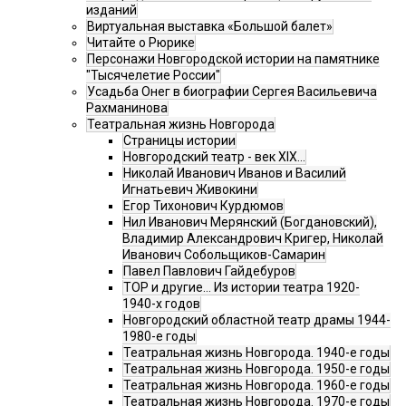
изданий
Виртуальная выставка «Большой балет»
Читайте о Рюрике
Персонажи Новгородской истории на памятнике
"Тысячелетие России"
Усадьба Онег в биографии Сергея Васильевича
Рахманинова
Театральная жизнь Новгорода
Страницы истории
Новгородский театр - век XIX…
Николай Иванович Иванов и Василий
Игнатьевич Живокини
Егор Тихонович Курдюмов
Нил Иванович Мерянский (Богдановский),
Владимир Александрович Кригер, Николай
Иванович Собольщиков-Самарин
Павел Павлович Гайдебуров
ТОР и другие… Из истории театра 1920-
1940-х годов
Новгородский областной театр драмы 1944-
1980-е годы
Театральная жизнь Новгорода. 1940-е годы
Театральная жизнь Новгорода. 1950-е годы
Театральная жизнь Новгорода. 1960-е годы
Театральная жизнь Новгорода. 1970-е годы