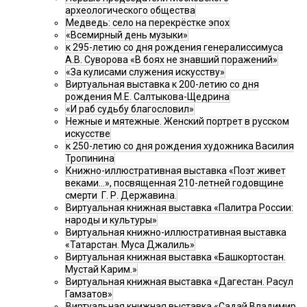
археологического общества
Медведь: село на перекрёстке эпох
«Всемирный день музыки»
к 295-летию со дня рождения генералиссимуса
А.В. Суворова «В боях не знавший поражений»
«За кулисами служения искусству»
Виртуальная выставка к 200-летию со дня
рождения М.Е. Салтыкова-Щедрина
«И раб судьбу благословил»
Нежные и мятежные. Женский портрет в русском
искусстве
к 250-летию со дня рождения художника Василия
Тропинина
Книжно-иллюстративная выставка «Поэт живет
веками…», посвященная 210-летней годовщине
смерти Г. Р. Державина.
Виртуальная книжная выставка «Палитра России:
народы и культуры»
Виртуальная книжно-иллюстративная выставка
«Татарстан. Муса Джалиль»
Виртуальная книжная выставка «Башкортостан.
Мустай Карим.»
Виртуальная книжная выставка «Дагестан. Расул
Гамзатов»
Виртуальная книжная выставка «Садай Владимир