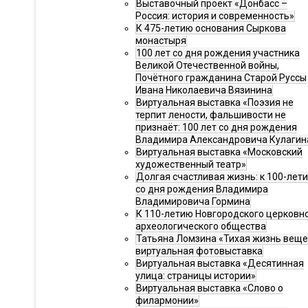
Выставочный проект «Донбасс –
Россия: история и современность»
К 475-летию основания Сыркова
монастыря
100 лет со дня рождения участника
Великой Отечественной войны,
Почётного гражданина Старой Руссы
Ивана Николаевича Вязинина
Виртуальная выставка «Поэзия не
терпит лености, фальшивости не
признаёт: 100 лет со дня рождения
Владимира Александровича Кулагин
Виртуальная выставка «Московский
художественный театр»
Долгая счастливая жизнь: к 100-лет
со дня рождения Владимира
Владимировича Гормина
К 110-летию Новгородского церковн
археологического общества
Татьяна Ломзина «Тихая жизнь веще
виртуальная фотовыставка
Виртуальная выставка «Десятинная
улица: страницы истории»
Виртуальная выставка «Слово о
филармонии»