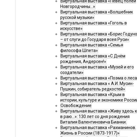
Виртуальная выставка «Певец полей
Новгородчины…»
Виртуальная выставка «Волшебник
русской музыки»
Виртуальная выставка «Гоголь в
искусстве»
Виртуальная выставка «Борис Годун
– от слуги до Государя всея Руси»
Виртуальная выставка «Семья
философа Шпета»
Виртуальная выставка «С Днём
рождения, Андерсен!»
Виртуальная выставка «Музей и его
создатели»
Виртуальная выставка «Поэма о леса
Виртуальная выставка « А.И. Мусин-
Пушкин, собиратель редкостей»
Виртуальная выставка «Крым в
истории, культуре и экономике Росси
Освобождение
Виртуальная выставка «Живу здесь 
в раю…»: 130 лет со дня рождения
Виталия Валентиновича Бианки.
Виртуальная выставка «Рахманинов.
Жизнь в России (1873-1917)»