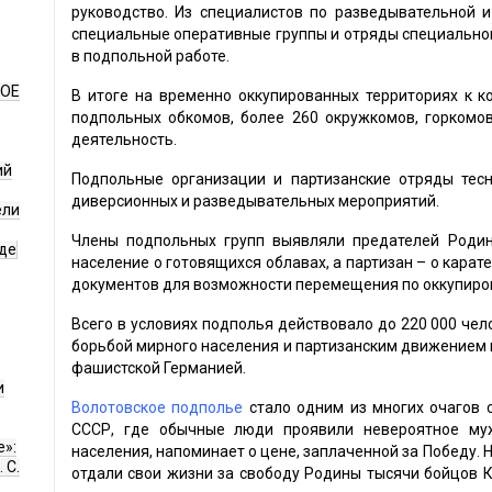
руководство. Из специалистов по разведывательной 
специальные оперативные группы и отряды специальног
в подпольной работе.
НОЕ
В итоге на временно оккупированных территориях к к
подпольных обкомов, более 260 окружкомов, горкомо
деятельность.
ий
Подпольные организации и партизанские отряды тес
диверсионных и разведывательных мероприятий.
ели
Члены подпольных групп выявляли предателей Родин
де
население о готовящихся облавах, а партизан – о кара
документов для возможности перемещения по оккупиров
Всего в условиях подполья действовало до 220 000 чел
борьбой мирного населения и партизанским движением
фашистской Германией.
и
Волотовское подполье
стало одним из многих очагов 
СССР, где обычные люди проявили невероятное муж
е»:
населения, напоминает о цене, заплаченной за Победу.
 С.
отдали свои жизни за свободу Родины тысячи бойцов К