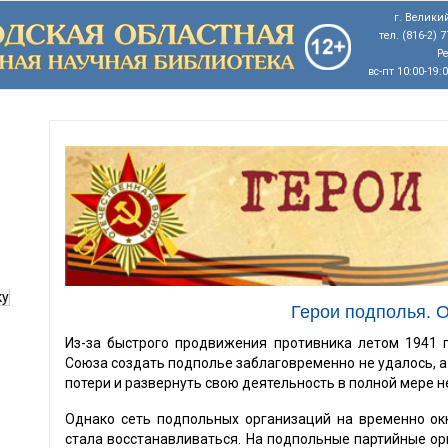
г. Великий
тел. (816-2) 
Р
вс-пт 10:00-19:
ку
Герои подполья. О
Из-за быстрого продвижения противника летом 1941 
Союза создать подполье заблаговременно не удалось, а 
потери и развернуть свою деятельность в полной мере н
Однако сеть подпольных организаций на временно ок
стала восстанавливаться. На подпольные партийные о