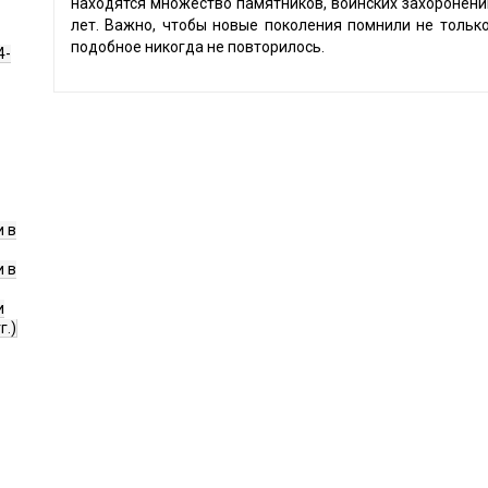
находятся множество памятников, воинских захоронений
лет. Важно, чтобы новые поколения помнили не только
подобное никогда не повторилось.
4-
 в
 в
и
г.)