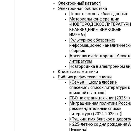
Электронный каталог
Электронная библиотека
Полнотекстовые базы данных
Материалы конференции
«НОВГОРОДСКОЕ ЛИТЕРАТУР
КРАЕВЕДЕНИЕ: ЗНАКОВЫЕ
ИМЕНА»
Культурное обозрение:
информационно - аналитическ
сборник
Археология Новгорода. Указат
литературы
Новгородика в электронном ви
Книжные памятники
Библиографические списки
«Семья – школа любви и
спасения» список литературы к
книжной выставке
СВО на страницах книг (2025г.)
Миграционная политика Росси
рекомендательный список
литературы (2024-2025 гг.)
«Пушкин: имя близкое и дорого
к 225-летию со дня рождения А.
Пушкина