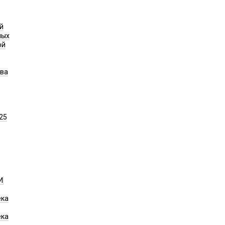
й
ных
ой
ава
25
И
ека
ека