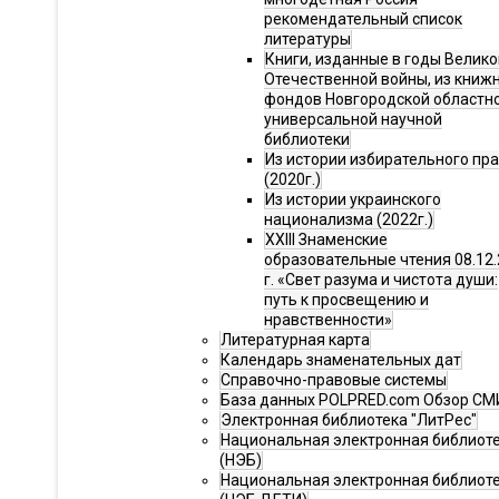
рекомендательный список
литературы
Книги, изданные в годы Велико
Отечественной войны, из книж
фондов Новгородской областн
универсальной научной
библиотеки
Из истории избирательного пр
(2020г.)
Из истории украинского
национализма (2022г.)
XXIII Знаменские
образовательные чтения 08.12.
г. «Свет разума и чистота души:
путь к просвещению и
нравственности»
Литературная карта
Календарь знаменательных дат
Справочно-правовые системы
База данных POLPRED.com Обзор СМ
Электронная библиотека "ЛитРес"
Национальная электронная библиот
(НЭБ)
Национальная электронная библиот