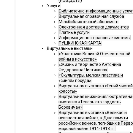
(НЭБ.ДЕТИ)
Услуги
Библиотечно-информационные услу
Виртуальная справочная служба
Межбиблиотечный абонемент
Электронная доставка документов
Платные услуги
Информационно-правовые системы
ПУШКИНСКАЯ КАРТА
Виртуальные выставки
«Участники Великой Отечественной
войны в искусстве»
«Жизнь и творчество Антонина
Федоровича Чистякова»
«Скульптуры, мелкая пластика и
«синяя» посуда»
Виртуальная выставка «Гений чистой
красоты»
Виртуальная книжно-иллюстративна
выставка «Теперь это гордость
Боровичан»
Виртуальная выставка «Великая и
неизвестная война», к Дню памяти
российских воинов, погибших в Перв
мировой войне 1914-1918 гг.