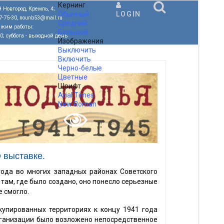
Кернинг
 Новгород, Кремль, 4;
Обычный
LOGIN
77-75-30, nounb53@mail.ru
Средний
ежим работы:
Большой
00; суббота - выходной день
Изображения
Выключить
Включить
Черно-белые
Цветные
Шрифт
Arial
Times
New Roman
.
 выставке.
года во многих западных районах Советского
там, где было создано, оно понесло серьезные
е смогло.
купированных территориях к концу 1941 года
рганизации было возложено непосредственное