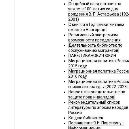
Он добрый след оставил на
земле: к 100-летию со дня
рождения В. П. Астафьева (192
2001)
С книгой в Год семьи: читаем
вместе о Новгороде
Религиозный экстремизм:
возможности преодоления
Деятельность библиотек по
обслуживанию мигрантов
ПАВЕЛ ИВАНОВИЧ ЮКИН
Миграционная политика России
2015 году
Миграционная политика России
2016 году
Миграционная политика Росси
список литературы (2022-2023 г
Новое в законодательстве по
защите прав инвалидов
Рекомендательный список
литературы по эпосам народов
России
Ко дню библиотек
Посвящение В.И. Поветкину -
Информационно-