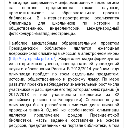
Благодаря современным информационным технологиям
на портале продвигаются также научные,
просветительские и образовательные проекты
библиотеки. В интернет-пространстве реализуются
Олимпиада для школьников по истории и
обществознанию, видеолекторий, международный
фотоконкурс «Взгляд иностранца».
Наиболее масштабным образовательным проектом
Президентской библиотеки является ежегодная
всероссийская олимпиада «Россия в электронном мире»
(
http://olympiada.prlib.ru/
). Жюри олимпиады формируется
из авторитетных ученых, преподавателей учреждений
науки и образования России. В 2013/2014 учебном году
олимпиада пройдет по трем отдельным предметам:
истории, обществознанию и русскому языку. По мере
развития проекта наблюдается значительный рост числа
участников и расширение его территориальных границ (в
2012/2013 в ней участвовали школьники из 82
российских регионов и Белоруссии). Специально для
олимпиады была разработана система дистанционной
проверки знаний. Одной из особенностей олимпиады
является привлечение фондов Президентской
библиотеки. Часть заданий составлена на основе
ресурсов, представленных на портале библиотеки, в том