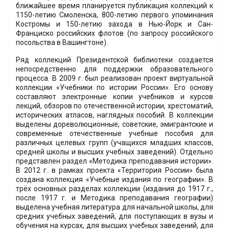
ближайшее время планируется публикация коллекций к
1150-летию Смоленска, 800-летию первого упоминания
Костромы и 150-летию захода в Нью-Йорк и Сан-
Франциско российских флотов (по запросу российского
посольства в Вашингтоне).
Ряд коллекций Президентской библиотеки создается
непосредственно для поддержки образовательного
процесса. В 2009 г. был реализован проект виртуальной
коллекции «Учебники по истории России». Его основу
составляют электронные копии учебников и курсов
лекций, обзоров по отечественной истории, хрестоматий,
исторических атласов, наглядных пособий. В коллекции
выделены дореволюционные, советские, эмигрантские и
современные отечественные учебные пособия для
различных целевых групп (учащихся младших классов,
средней школы и высших учебных заведений). Отдельно
представлен раздел «Методика преподавания истории».
В 2012 г. в рамках проекта «Территория России» была
создана коллекция «Учебные издания по географии». В
трёх основных разделах коллекции (издания до 1917 г.,
после 1917 г. и Методика преподавания географии)
выделена учебная литература для начальной школы, для
средних учебных заведений, для поступающих в вузы и
обучения на курсах, для высших учебных заведений, для