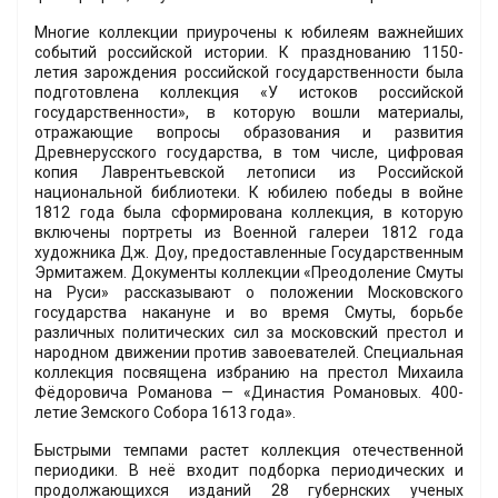
Многие коллекции приурочены к юбилеям важнейших
событий российской истории. К празднованию 1150-
летия зарождения российской государственности была
подготовлена коллекция «У истоков российской
государственности», в которую вошли материалы,
отражающие вопросы образования и развития
Древнерусского государства, в том числе, цифровая
копия Лаврентьевской летописи из Российской
национальной библиотеки. К юбилею победы в войне
1812 года была сформирована коллекция, в которую
включены портреты из Военной галереи 1812 года
художника Дж. Доу, предоставленные Государственным
Эрмитажем. Документы коллекции «Преодоление Смуты
на Руси» рассказывают о положении Московского
государства накануне и во время Смуты, борьбе
различных политических сил за московский престол и
народном движении против завоевателей. Специальная
коллекция посвящена избранию на престол Михаила
Фёдоровича Романова — «Династия Романовых. 400-
летие Земского Собора 1613 года».
Быстрыми темпами растет коллекция отечественной
периодики. В неё входит подборка периодических и
продолжающихся изданий 28 губернских ученых