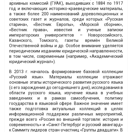
архивных комиссий (ГУАК), выходивших с 1884 по 1917
год и включающих историко-краеведческие материалы,
а также более 200 наименований дореволюционных и
советских газет и журналов, среди которых «Русская
старина», «Вестник Европы», «Морской сборник»,
«Вестник права», известия и ученые записки
императорских университетов – Новороссийского,
Казанского, Томского, газеты времён Великой
Отечественной войны и др. Особое внимание уделяется
периодическим изданиям юридической направленности,
в том числе, современным (например, «Академический
юридический журнал»).
В 2013 г. началось формирование базовой коллекции
«Русский язык». Материалы коллекции отражают
основные этапы исторического развития русского языка
(с его зарождения до сегодняшнего дня), исследования в
области русского языка, изучение языка в учебных
заведениях и в рамках самообучения, политику
государства в языковой сфере. Важное значение имеет
также подготовка актуальных коллекций в целях
информационной поддержки различных мероприятий,
прежде всего «Россия во внешней торговле: история и
современность» и «Санкт-Петербург и русский авангард»
к Саммиту лидеров стран-участниц «Группы двадцати». В