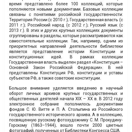
время представлено более 100 коллекций, которые
пополняются новыми документами. Базовые коллекции
связаны с понятиями российской государственности:
Территория России (с 2010 г.); Государственная власть (с
2011 г.); Российский народ (с 2012 г.); Русский язык (с
2013 г.). В этих и других крупных коллекциях документы
сгруппированы в разделы, которые рассматриваются как
самостоятельные коллекции. Так, например, одним из
приоритетных направлений деятельности библиотеки
является представление истории Конституции и
конституционных идей. В рамках коллекции
Государственная власть выделен раздел «Конституция –
Основной Закон Российской Федерации». В ней
представлены Конституция РФ, конституции и уставы
субъектов РФ, а также советские конституции.
Большое внимание уделяется введению в научный
оборот личных архивов крупных государственных и
общественных деятелей начала XIX – XX в. В 2012 году
электронное собрание пополнилось документами
фондов С. Ю. Витте и П. А. Столыпина из Российского
государственного исторического архива. А в коллекцию,
посвященную русскому фотохудожнику С. М. Прокудину-
Горскому (1863–1944), вошло почти 2000 цветных
фотографий, полученных от Библиотеки Конгресса США.