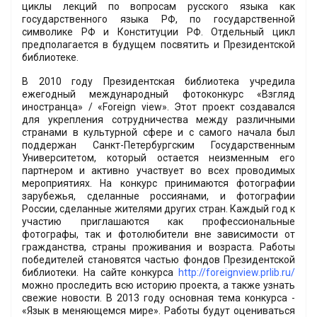
циклы лекций по вопросам русского языка как
государственного языка РФ, по государственной
символике РФ и Конституции РФ. Отдельный цикл
предполагается в будущем посвятить и Президентской
библиотеке.
В 2010 году Президентская библиотека учредила
ежегодный международный фотоконкурс «Взгляд
иностранца» / «Foreign view». Этот проект создавался
для укрепления сотрудничества между различными
странами в культурной сфере и с самого начала был
поддержан Санкт-Петербургским Государственным
Университетом, который остается неизменным его
партнером и активно участвует во всех проводимых
мероприятиях. На конкурс принимаются фотографии
зарубежья, сделанные россиянами, и фотографии
России, сделанные жителями других стран. Каждый год к
участию приглашаются как профессиональные
фотографы, так и фотолюбители вне зависимости от
гражданства, страны проживания и возраста. Работы
победителей становятся частью фондов Президентской
библиотеки. На сайте конкурса
http://foreignview.prlib.ru/
можно проследить всю историю проекта, а также узнать
свежие новости. В 2013 году основная тема конкурса -
«Язык в меняющемся мире». Работы будут оцениваться