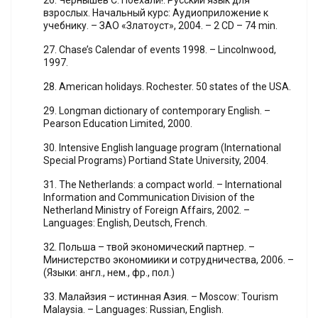
26. Чернышев С. Поехали!: Русский язык для
взрослых. Начальный курс: Аудиоприложение к
учебнику. – ЗАО «Златоуст», 2004. – 2 CD – 74 min.
27. Chase’s Calendar of events 1998. – Lincolnwood,
1997.
28. American holidays. Rochester. 50 states of the USA.
29. Longman dictionary of contemporary English. –
Pearson Education Limited, 2000.
30. Intensive English language program (International
Special Programs) Portiand State University, 2004.
31. The Netherlands: a compact world. – International
Information and Communication Division of the
Netherland Ministry of Foreign Affairs, 2002. –
Languages: English, Deutsch, French.
32. Польша – твой экономический партнер. –
Министерство экономиики и сотрудничества, 2006. –
(Языки: англ., нем., фр., пол.)
33. Малайзия – истинная Азия. – Moscow: Tourism
Malaysia. – Languages: Russian, English.