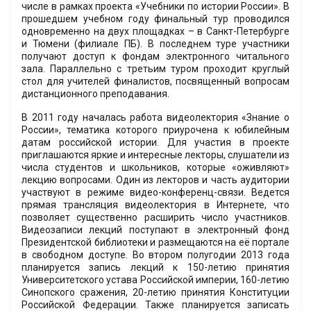
числе в рамках проекта «Учебники по истории России». В
прошедшем учебном году финальный тур проводился
одновременно на двух площадках – в Санкт-Петербурге
и Тюмени (филиале ПБ). В последнем туре участники
получают доступ к фондам электронного читального
зала. Параллельно с третьим туром проходит круглый
стол для учителей финалистов, посвященный вопросам
дистанционного преподавания.
В 2011 году началась работа видеолектория «Знание о
России», тематика которого приурочена к юбилейным
датам российской истории. Для участия в проекте
приглашаются яркие и интересные лекторы, слушатели из
числа студентов и школьников, которые «оживляют»
лекцию вопросами. Один из лекторов и часть аудитории
участвуют в режиме видео-конференц-связи. Ведется
прямая трансляция видеолектория в Интернете, что
позволяет существенно расширить число участников.
Видеозаписи лекций поступают в электронный фонд
Президентской библиотеки и размещаются на её портале
в свободном доступе. Во втором полугодии 2013 года
планируется запись лекций к 150-летию принятия
Университетского устава Российской империи, 160-летию
Синопского сражения, 20-летию принятия Конституции
Российской Федерации. Также планируется записать