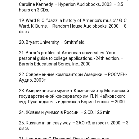
Caroline Kennedy. – Hyperion Audiobooks, 2003. – 3,5
hours on 3 CDs.
19. Ward G. C. “Jazz: a history of America’s music”/ G. C.
Ward, K. Burns. – Random House Audiobooks, 2000. – 8
discs.
20. Bryant University. – Smithfield.
21. Baron’s profiles of American universities: Your
personal guide to college applications. -24th edition. –
Baron’s Educational Series, Inc., 2000.
22. Современные композиторы Америки. – РОСМЕН-
Аудио, 2003г
23. Американская музыка. Камерный хор Московской
государственной консерватор им. П. И. Чайковского,
худ. Руководитель и дирижер Борис Тевлин. – 2000.
24. Живем и учимся в России. – 2 CD, 126 min.
25. Russian in an easy way. – ЗАО «Златоуст», 2000. – 3
discs.