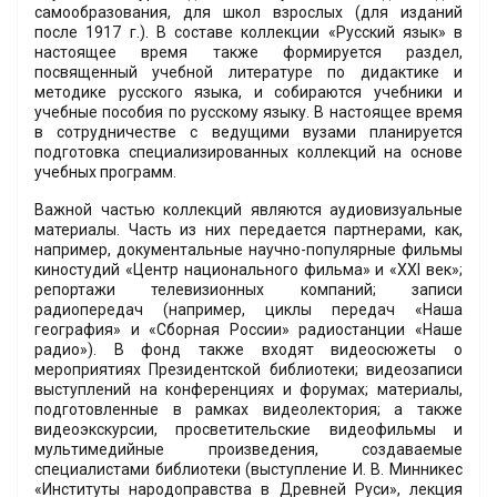
самообразования, для школ взрослых (для изданий
после 1917 г.). В составе коллекции «Русский язык» в
настоящее время также формируется раздел,
посвященный учебной литературе по дидактике и
методике русского языка, и собираются учебники и
учебные пособия по русскому языку. В настоящее время
в сотрудничестве с ведущими вузами планируется
подготовка специализированных коллекций на основе
учебных программ.
Важной частью коллекций являются аудиовизуальные
материалы. Часть из них передается партнерами, как,
например, документальные научно-популярные фильмы
киностудий «Центр национального фильма» и «XXI век»;
репортажи телевизионных компаний; записи
радиопередач (например, циклы передач «Наша
география» и «Сборная России» радиостанции «Наше
радио»). В фонд также входят видеосюжеты о
мероприятиях Президентской библиотеки; видеозаписи
выступлений на конференциях и форумах; материалы,
подготовленные в рамках видеолектория; а также
видеоэкскурсии, просветительские видеофильмы и
мультимедийные произведения, создаваемые
специалистами библиотеки (выступление И. В. Минникес
«Институты народоправства в Древней Руси», лекция