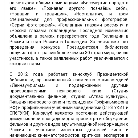
по четырем общим номинациям: «Бессмертие народа в
его языке», «Познавая другого, познаёшь себя»,
«Новации и традиции», «Ностальгия»; и трем
специальным: для профессиональных фотографов;
«Серии фотографий»; «Голландия глазами россиян» и
«Россия глазами голландцев». Последняя номинация
объявлена в рамках перекрёстного года Голландии в
России и года России в Голландии. За несколько лет
проведения конкурса Президентская библиотека
получила фотографии более чем из 30 стран мира, число
участников, а также заявленных работ увеличивается с
каждым годом.
С 2012 года работает киноклуб Президентской
библиотеки, организованный совместно с киностудией
«Леннаучфильм» и поддержанный другими
производителями неигрового кино (Студия
документальных фильмов, студия «Атлас культуры»,
Гильдия неигрового кино и телевидения, Госфильмофонд
РФ) и профильными учебными заведениями (СПбГУКИТ и
СПбГУКИ). Киноклуб является постоянно действующей
дискуссионной площадкой для просмотра и обсуждения
фильмов и других видов мультимедийной информации о
России с участием известных деятелей кино и
начинающих кинематографистов, критиков, экспертов в