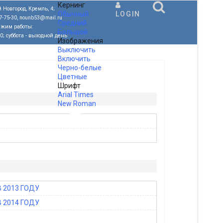
Кернинг
 Новгород, Кремль, 4;
Обычный
LOGIN
77-75-30, nounb53@mail.ru
Средний
ежим работы:
Большой
00; суббота - выходной день
Изображения
Выключить
Включить
Черно-белые
Цветные
Шрифт
Arial
Times
New Roman
.
 2013 ГОДУ
 2014 ГОДУ