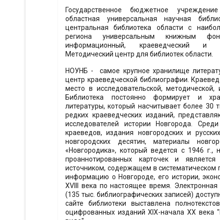
Государственное бюджетное учреждение
областная универсальная научная библи
центральная библиотека области с наибо
региона универсальным книжным фонд
информационный, краеведческий и пр
Методический центр для библиотек области.
НОУНБ - самое крупное хранилище литерату
центр краеведческой библиографии. Краеве
место в исследовательской, методической, 
Библиотека постоянно формирует и хр
литературы, который насчитывает более 30 ты
редких краеведческих изданий, представл
исследователей истории Новгорода. Среди
краеведов, издания новгородских и русски
новгородских десятин, материалы новгор
«Новгородика», который ведется с 1946 г., 
проаннотированных карточек и является
источником, содержащем в систематическом
информацию о Новгороде, его истории, эконо
ХVIII века по настоящее время. Электронная
(135 тыс. библиографических записей) доступн
сайте библиотеки выставлена полнотексто
оцифрованных изданий XIX-начала XX века 