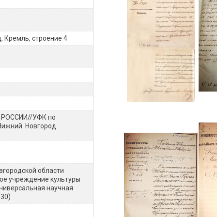
д, Кремль, строение 4
 РОССИИ//УФК по
 Нижний Новгород
вгородской области
ое учреждение культуры
универсальная научная
630)