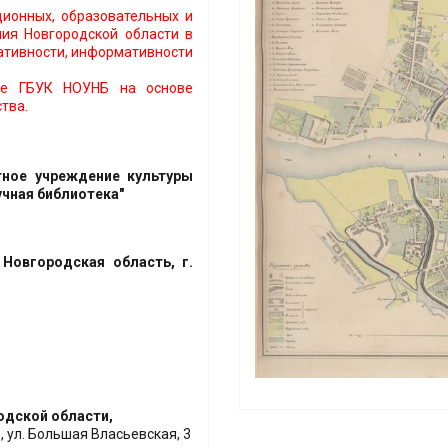
ионных, образовательных и
ния Новгородской области в
ративности, информативности
зе ГБУК НОУНБ на основе
тва.
ное учреждение культуры
учная библиотека"
 Новгородская область, г.
одской области,
, ул. Большая Власьевская, 3