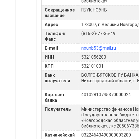
библиотека»
Сокращенное
ГБУК НОУНБ
название
Адрес
173007, г. Великий Новгоро
Телефон/
(816-2)-77-36-49
Факс
E-mail
nounb53@mail.ru
ИНН
5321056283
КПП
532101001
Банк
ВОЛГО-ВЯТСКОЕ ГУ БАНКА
получателя
Нижегородской области, г.
Кор. счет
40102810745370000024
банка
Получатель
Министерство финансов Но
(Государственное бюджетн
«Новгородская областная 
библиотека», л/с 20506У33
Казначейский
03224643490000003200