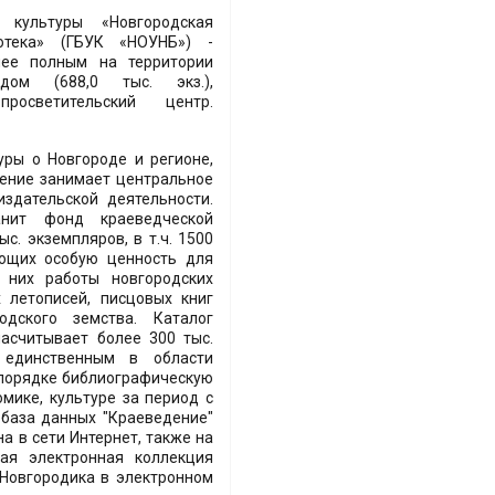
 культуры «Новгородская
отека» (ГБУК «НОУНБ») -
лее полным на территории
ом (688,0 тыс. экз.),
осветительский центр.
ры о Новгороде и регионе,
дение занимает центральное
издательской деятельности.
анит фонд краеведческой
с. экземпляров, в т.ч. 1500
яющих особую ценность для
 них работы новгородских
х летописей, писцовых книг
одского земства. Каталог
насчитывает более 300 тыс.
 единственным в области
 порядке библиографическую
мике, культуре за период с
 база данных "Краеведение"
а в сети Интернет, также на
вая электронная коллекция
"Новгородика в электронном